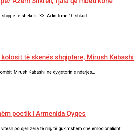
ipe/ Azem Shkreli, fjala që mbeti kohë
shqipe të shekullit XX. Ai lindi më 10 shkurt…
olosit të skenës shqiptare, Mirush Kabashi
Kombit, Mirush Kabashi, në dyvjetorin e ndarjes…
qishëm poetik i Armenida Qyqes
vitesh po sjell zëra të rinj, të guximshëm dhe emocionalisht…