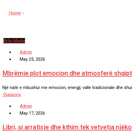
Home
-
Kulturë
Arte-Media
Admin
May 25, 2026
Mbrëmje plot emocion dhe atmosferë shqipta
Një natë e mbushur me emocion, energji, valle tradicionale dhe shu
Diaspora
Admin
May 17, 2026
Libri, si arratisje dhe kthim tek vetvetja një