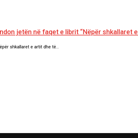
on jetën në faqet e librit “Nëpër shkallaret e 
ëpër shkallaret e artit dhe të…