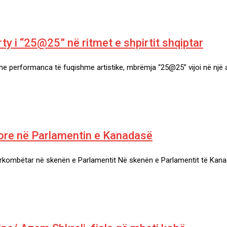
y i “25@25” në ritmet e shpirtit shqiptar
he performanca të fuqishme artistike, mbrëmja “25@25” vijoi në një
ore në Parlamentin e Kanadasë
ndërkombëtar në skenën e Parlamentit Në skenën e Parlamentit të Kan