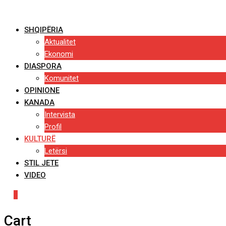
Skip
to
SHQIPËRIA
content
Aktualitet
Ekonomi
DIASPORA
Komunitet
OPINIONE
KANADA
Intervista
Profil
KULTURË
Letërsi
STIL JETE
VIDEO
0
Cart