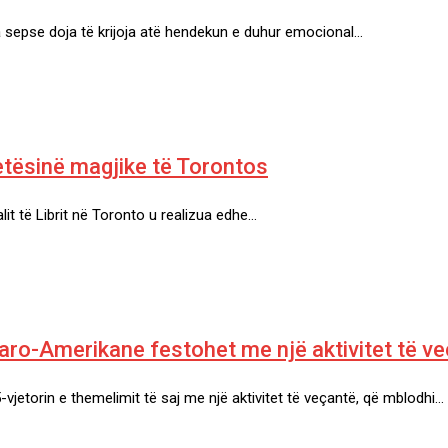
ta sepse doja të krijoja atë hendekun e duhur emocional…
etësinë magjike të Torontos
valit të Librit në Toronto u realizua edhe…
taro-Amerikane festohet me një aktivitet të v
jetorin e themelimit të saj me një aktivitet të veçantë, që mblodhi…