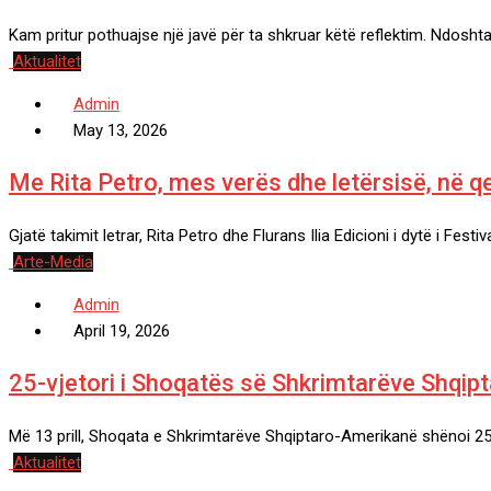
Kam pritur pothuajse një javë për ta shkruar këtë reflektim. Ndosh
Aktualitet
Admin
May 13, 2026
Me Rita Petro, mes verës dhe letërsisë, në q
Gjatë takimit letrar, Rita Petro dhe Flurans Ilia Edicioni i dytë i Festi
Arte-Media
Admin
April 19, 2026
25-vjetori i Shoqatës së Shkrimtarëve Shqip
Më 13 prill, Shoqata e Shkrimtarëve Shqiptaro-Amerikanë shënoi 25-v
Aktualitet