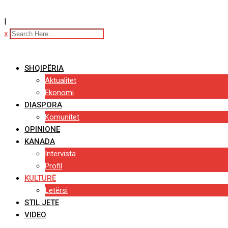
|
x
SHQIPËRIA
Aktualitet
Ekonomi
DIASPORA
Komunitet
OPINIONE
KANADA
Intervista
Profil
KULTURË
Letërsi
STIL JETE
VIDEO