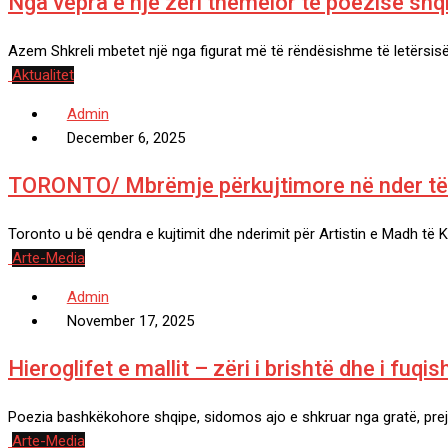
Nga vepra e një zëri themelor të poezisë shq
Azem Shkreli mbetet një nga figurat më të rëndësishme të letërsisë 
Aktualitet
Admin
December 6, 2025
TORONTO/ Mbrëmje përkujtimore në nder të k
Toronto u bë qendra e kujtimit dhe nderimit për Artistin e Madh të 
Arte-Media
Admin
November 17, 2025
Hieroglifet e mallit – zëri i brishtë dhe i fu
Poezia bashkëkohore shqipe, sidomos ajo e shkruar nga gratë, prej 
Arte-Media