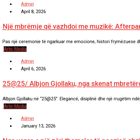
Admin
April 8, 2026
Një mbrëmje që vazhdoi me muzikë: Afterpart
Pas një ceremonie të ngarkuar me emocione, histori frymëzuese d
Arte-Media
Admin
April 6, 2026
25@25/ Albjon Gjollaku, nga skenat mbretër
Albjon Gjollaku në “25@25”: Elegancë, disiplinë dhe një rrugëtim 
Arte-Media
Admin
January 13, 2026