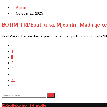
Admin
October 25, 2025
BOTIMI I RI/Esat Ruka, Mjeshtri i Madh që kënd
Esat Ruka mban në duar krijimin më të ri të tij – librin monografik “N
1
2
3
4
...
45
Përditësimi i fundit