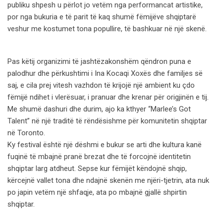
publiku shpesh u përlot jo vetëm nga performancat artistike,
por nga bukuria e të parit të kaq shumë fëmijëve shqiptarë
veshur me kostumet tona popullire, të bashkuar në një skenë.
Pas këtij organizimi të jashtëzakonshëm qëndron puna e
palodhur dhe përkushtimi i Ina Kocaqi Xoxës dhe familjes së
saj, e cila prej vitesh vazhdon të krijojë një ambient ku çdo
fëmijë ndihet i vlerësuar, i pranuar dhe krenar për origjinën e tij.
Me shumë dashuri dhe durim, ajo ka kthyer “Marlee’s Got
Talent” në një traditë të rëndësishme për komunitetin shqiptar
në Toronto.
Ky festival është një dëshmi e bukur se arti dhe kultura kanë
fuqinë të mbajnë pranë brezat dhe të forcojnë identitetin
shqiptar larg atdheut. Sepse kur fëmijët këndojnë shqip,
kërcejnë vallet tona dhe ndajnë skenën me njëri-tjetrin, ata nuk
po japin vetëm një shfaqje, ata po mbajnë gjallë shpirtin
shqiptar.