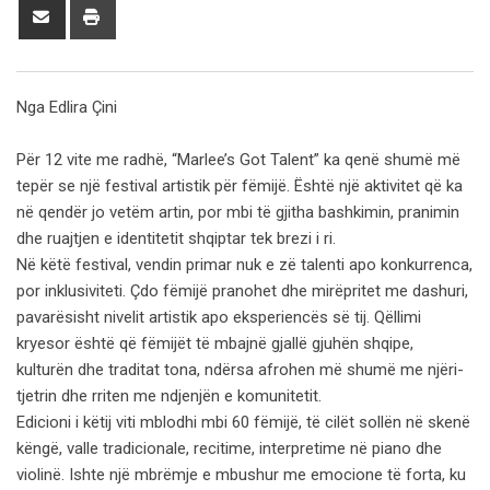
Share
Print
via
Email
Nga Edlira Çini
Për 12 vite me radhë, “Marlee’s Got Talent” ka qenë shumë më
tepër se një festival artistik për fëmijë. Është një aktivitet që ka
në qendër jo vetëm artin, por mbi të gjitha bashkimin, pranimin
dhe ruajtjen e identitetit shqiptar tek brezi i ri.
Në këtë festival, vendin primar nuk e zë talenti apo konkurrenca,
por inklusiviteti. Çdo fëmijë pranohet dhe mirëpritet me dashuri,
pavarësisht nivelit artistik apo eksperiencës së tij. Qëllimi
kryesor është që fëmijët të mbajnë gjallë gjuhën shqipe,
kulturën dhe traditat tona, ndërsa afrohen më shumë me njëri-
tjetrin dhe rriten me ndjenjën e komunitetit.
Edicioni i këtij viti mblodhi mbi 60 fëmijë, të cilët sollën në skenë
këngë, valle tradicionale, recitime, interpretime në piano dhe
violinë. Ishte një mbrëmje e mbushur me emocione të forta, ku