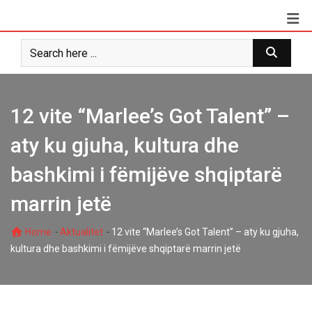
Skip
to
content
12 vite “Marlee’s Got Talent” –
aty ku gjuha, kultura dhe
bashkimi i fëmijëve shqiptarë
marrin jetë
-
-
Home
Aktualitet
12 vite “Marlee’s Got Talent” – aty ku gjuha,
kultura dhe bashkimi i fëmijëve shqiptarë marrin jetë