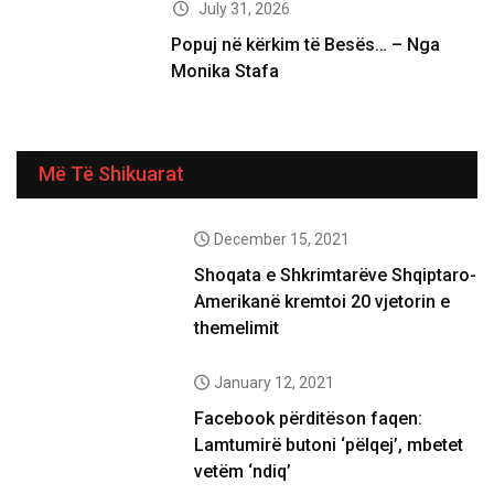
July 31, 2026
Popuj në kërkim të Besës… – Nga
Monika Stafa
Më Të Shikuarat
December 15, 2021
Shoqata e Shkrimtarëve Shqiptaro-
Amerikanë kremtoi 20 vjetorin e
themelimit
January 12, 2021
Facebook përditëson faqen:
Lamtumirë butoni ‘pëlqej’, mbetet
vetëm ‘ndiq’