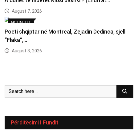
A duhet të mbetet Klosi bashki ? (Ëndrrat…
August 7, 2026
AKTUALITET
Poeti shqiptar në Montreal, Zejadin Dedinca, sjell
“Flaka”,…
August 3, 2026
Përditësimi I Fundit