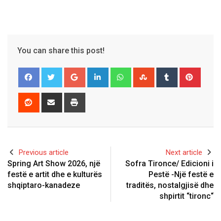
You can share this post!
Google+
LinkedIn
Whatsapp
StumbleUpon
Tumblr
Pinter
Reddit
Share
Print
via
Email
Previous article
Next article
Spring Art Show 2026, një
Sofra Tironce/ Edicioni i
festë e artit dhe e kulturës
Pestë -Një festë e
shqiptaro-kanadeze
traditës, nostalgjisë dhe
shpirtit “tironc“