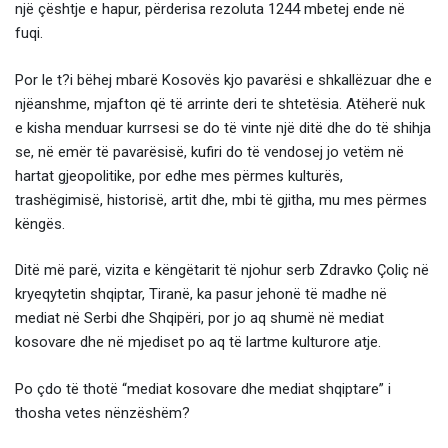
një çështje e hapur, përderisa rezoluta 1244 mbetej ende në
fuqi.
Por le t?i bëhej mbarë Kosovës kjo pavarësi e shkallëzuar dhe e
njëanshme, mjafton që të arrinte deri te shtetësia. Atëherë nuk
e kisha menduar kurrsesi se do të vinte një ditë dhe do të shihja
se, në emër të pavarësisë, kufiri do të vendosej jo vetëm në
hartat gjeopolitike, por edhe mes përmes kulturës,
trashëgimisë, historisë, artit dhe, mbi të gjitha, mu mes përmes
këngës.
Ditë më parë, vizita e këngëtarit të njohur serb Zdravko Çoliç në
kryeqytetin shqiptar, Tiranë, ka pasur jehonë të madhe në
mediat në Serbi dhe Shqipëri, por jo aq shumë në mediat
kosovare dhe në mjediset po aq të lartme kulturore atje.
Po çdo të thotë “mediat kosovare dhe mediat shqiptare” i
thosha vetes nënzëshëm?