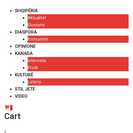
Skip
to
SHQIPËRIA
content
Aktualitet
Ekonomi
DIASPORA
Komunitet
OPINIONE
KANADA
Intervista
Profil
KULTURË
Letërsi
STIL JETE
VIDEO
0
Cart
|