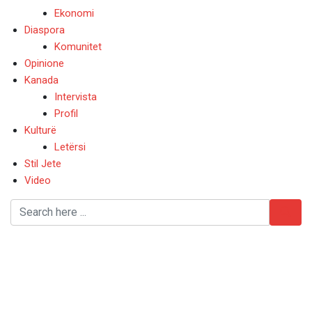
Ekonomi
Diaspora
Komunitet
Opinione
Kanada
Intervista
Profil
Kulturë
Letërsi
Stil Jete
Video
Eja Zdravko dhe vetem
kendo – Nga Monika
Stafa