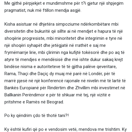
Me gjithë përpjekjet e mundimshme për t?i gjetur një shpjegim
pragmatist, nuk më ftillon mendja asgjë.
Kisha asistuar në dhjetëra simpoziume ndërkombëtare mbi
diversitetin dhe bukuritë që sillte ai në mendjet e hapura të një
shoqërie progresiste, mbi minoritetet dhe integrimin e tyre në
një shoqëri syhapët dhe jetëgjatë në rrathët e saj me
frymëmarrje lirie, mbi çlirimin nga kufijtë tokësorë dhe po aq të
atyre të mendjes e mendësisë dhe më ishte dukur sakaq krejt
bindëse nisma e autoriteteve të të gjitha palëve qeveritare,
Rama, Thaçi dhe Daçiç dy muaj më parë në Londër, për të
marrë pjesë në një konferencë rajonale në nivelin më të lartë të
Bankës Europianë për Rindërtim dhe Zhvillim mbi investimet në
Ballkanin Perëndimor e për të shkuar më tej, një vizitë e
pritshme e Ramës në Beograd.
Po ky qëndrim çdo të thotë tani?!
Ky është kufiri që po e vendosim vetë, mendova me trishtim. Ky