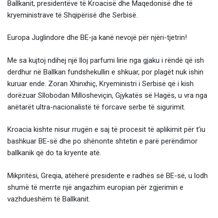
Ballkanit, presidentëve të Kroacisë dhe Maqedonisë dhe të
kryeministrave të Shqipërisë dhe Serbisë.
Europa Juglindore dhe BE-ja kanë nevojë për njëri-tjetrin!
Me sa kujtoj ndihej një lloj parfumi lirie nga gjaku i rëndë që ish
derdhur në Ballkan fundshekullin e shkuar, por plagët nuk ishin
kuruar ende. Zoran Xhinxhiç, Kryeministri i Serbisë që i kish
dorëzuar Sllobodan Millosheviçin, Gjykatës së Hagës, u vra nga
anëtarët ultra-nacionalistë të forcave serbe të sigurimit.
Kroacia kishte nisur rrugën e saj të procesit të aplikimit për t’iu
bashkuar BE-së dhe po shënonte shtetin e parë perëndimor
ballkanik që do ta kryente atë.
Mikpritësi, Greqia, atëherë presidente e radhës së BE-së, u lodh
shumë të merrte një angazhim europian për zgjerimin e
vazhdueshëm të Ballkanit.