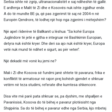
Serbia ishte në zgrip, ultranacionalistët e saj ndiheshin të gjallë.
E ardhmja e Malit të Zi dhe e Kosovës nuk ishte zgjidhur ende.
A do të mundte BE-ja, që pas zgjerimit të saj në 2004-n në
Europën Qendrore, të lodhej një hop nga zgjerimi i mëtejshëm?
Një apel i liderëve të Ballkanit u lëshua: “Sa kohë Europa
Juglindore të jetë e gjitha e integruar në Bashkimin Europian,
detyra nuk është kryer. Dhe deri sa ajo nuk është kryer, Europa
vetë nuk mund të ndihet e sigurt, as për veten”.
Një dekadë më vonë ku jemi ne?
Mali i Zi dhe Kosova së fundmi janë shtete të pavarura; frika e
konfliktit të armatosur në rajon prej kohësh gjendet e shkruar
vetëm në teza studimi, referate dhe kumtesa shkencore.
Disa vite më parë pata shkruar se, pa dyshim, me shpalljen e
Pavarësisë, Kosova do të bëhej e pavarur plotësisht nga
Shqipëria. Sa do të bëhej e pavarur edhe nga Serbia, kjo mbetej