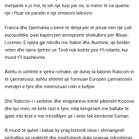
mënjantë e jo më, të ish një turp për ne, si mëtoi të na quante
një i ftuar në panelin e një emisioni televiziv.
Franca dhe Gjermania u bënë të denja për të jetuar nën një çati
europolitike, pasi kapërcyen armiqësinë shekullore për Alsas-
Lorenën. E njëjta gjë ndodhi me Italinë dhe Austrinë, që bindën
veten dhe njëra-tjetrën se Tiroli nuk kishte pse t?i ndante, kur
mund t?i bashkonte.
Ashtu si ushtritë e vjetra romake, që duhej ta kalonin Rubicon-in
të çarmatosur, ashtu shtetet që formuan Europën çarmatosën
mendjet e tyre dhe minimizuan rolin e kufijve.
Dhe Rubicon-i i serbëve dhe shqiptarëve është pikërisht Kosova
dhe kjo mëri, në këtë rast e tyre, ndaj këngëtarit me balluke të
gjatë mbi krye e me rrëzëllitjen që i vinte tek këndonte Esman.
A mund të quhet i kaluar ky prag historik nëse i shmangesh
përballjes së realitetit dhe mjaftohesh duke pranuar ndryshimin