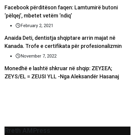
Facebook përditëson faqen: Lamtumirë butoni
‘pëlqej’, mbetet vetëm ‘ndiq’
February 2, 2021
Anaida Deti, dentistja shqiptare arrin majat në
Kanada. Trofe e certifikata për profesionalizmin
November 7, 2022
Monedhë e lashtë shkruar në shqip: ΖΕΥΣΕΛ;
ZEYS/EL = ZEUSI YLL -Nga Aleksandër Hasanaj
Rreth AMPress