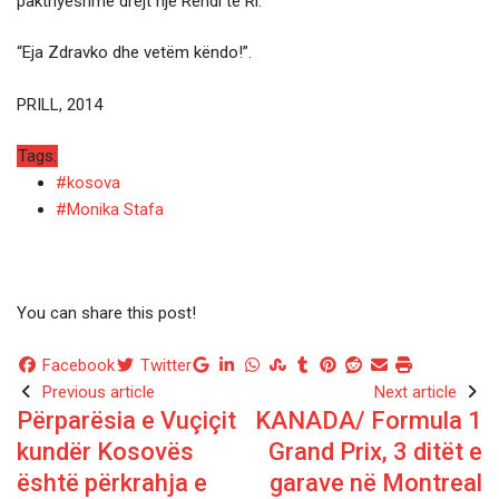
pakthyeshme drejt një Rendi të Ri:
“Eja Zdravko dhe vetëm këndo!”.
PRILL, 2014
Tags:
#kosova
#Monika Stafa
You can share this post!
Google+
LinkedIn
Whatsapp
StumbleUpon
Tumblr
Pinterest
Reddit
Share
Print
Facebook
Twitter
via
Previous article
Next article
Përparësia e Vuçiçit
KANADA/ Formula 1
Email
kundër Kosovës
Grand Prix, 3 ditët e
është përkrahja e
garave në Montreal