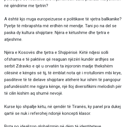
në qëndrime me tjetrin?
A është kjo rruga europeizuese e politikave të vjetra ballkanike?
Pyetje të mbrapshta më erdhën në mendje. Tani po na del se
paska dy kultura shqiptare. Njëra e këtushme dhe tjetra e
atjeshme.
Njëra e Kosovës dhe tjetra e Shqipërisë. Këtë ndjesi solli
ofshama e të paktëve që reaguan njëzëri kundër ardhjes se
serbit Zdravko e që u orvatën ta injoronin madje thekshëm
cilësinë e këngës së tij, të ëmblat nota që i rrotullonim mbi krye,
pasditeve të të dielave shqiptare atëherë kur ishim të pangopur
pafundësisht me ngjyra kënge, një lloj diversifikimi melodish për
të cilin kishim aq shumë nevojë.
Kurse kjo shpallje këtu, në qendër të Tiranës, ky panel pra dukej
qartë se nuk i referohej ndonjë koncepti klasor.
Bota po idealizon globalizmin në dëm të identiteteve.