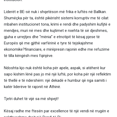
Liderët e BE-së nuk i shqetëson më frika e luftës në Ballkan.
Shumëçka për ta, është pikërisht sistemi korruptiv me të cilat
mbahen institucionet tona, krimi e rendi dhe padyshim kufijtë e
mendjes, muri në mes dhe kujtimet e nxehta të së djeshmes,
gjuha e urrejtjes dhe “mënia” e etnotipit të kësaj pjese të
Europës që me gjithë varfërinë e tyre të tejskajshme
ekonomike?financiare, e mirëpresin rajonin edhe me refuzime
të tilla këngësh mes fqinjëve.
Ndoshta kjo nuk është koha për apele, aspak, si atëherë kur
sapo kishim lënë pas jo më një luftë, por koha për një reflektim
të thellë e të ndershëm: një dekadë e humbur që nga samiti i
katër liderëve të rajonit në Athinë.
Tjetri duhet të vijë sa më shpejt!
Kësaj radhe me ftesën par excellence të një vendi në rrugën e