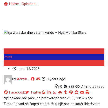
Home
-
Opinione
-
Eja Zdravko dhe vetem kendo – Nga
Monika Stafa
Opinione
Profil
Shqipëria
June 15, 2023
By
Admin
-
3 years ago
0
382
7 minutes read
Google+
LinkedIn
Whatsapp
StumbleUpon
Tumblr
Pinterest
Reddit
Share
Print
Facebook
Twitter
via
Një dekadë më parë, në pranverë të vitit 2003, “New York
Email
Times” botoi në faqen e parë të tij një apel të katër liderëve të