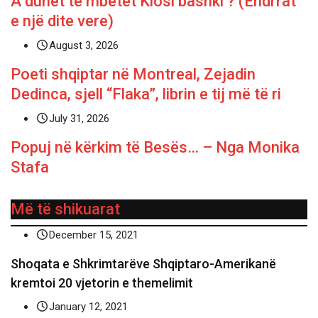
A duhet të mbetet Klosi bashki ? (Ëndrrat
e një dite vere)
August 3, 2026
Poeti shqiptar në Montreal, Zejadin
Dedinca, sjell “Flaka”, librin e tij më të ri
July 31, 2026
Popuj në kërkim të Besës… – Nga Monika
Stafa
Më të shikuarat
December 15, 2021
Shoqata e Shkrimtarëve Shqiptaro-Amerikanë
kremtoi 20 vjetorin e themelimit
January 12, 2021