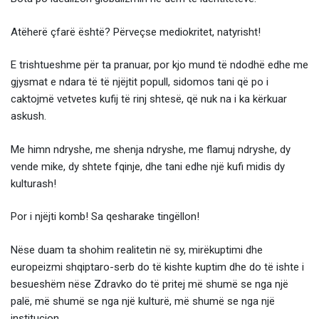
Atëherë çfarë është? Përveçse mediokritet, natyrisht!
E trishtueshme për ta pranuar, por kjo mund të ndodhë edhe me
gjysmat e ndara të të njëjtit popull, sidomos tani që po i
caktojmë vetvetes kufij të rinj shtesë, që nuk na i ka kërkuar
askush.
Me himn ndryshe, me shenja ndryshe, me flamuj ndryshe, dy
vende mike, dy shtete fqinje, dhe tani edhe një kufi midis dy
kulturash!
Por i njëjti komb! Sa qesharake tingëllon!
Nëse duam ta shohim realitetin në sy, mirëkuptimi dhe
europeizmi shqiptaro-serb do të kishte kuptim dhe do të ishte i
besueshëm nëse Zdravko do të pritej më shumë se nga një
palë, më shumë se nga një kulturë, më shumë se nga një
institucion.