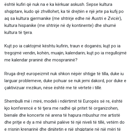
është kufiri që nuk na e ka kërkuar askush. Sepse kultura
shqiptare, kudo që zhvillohet, ka të drejtën e një jete pa kufij po
aq sa kultura gjermanike (me shtrirje edhe në Austri e Zvicër),
kultura hispanike (me shtrirje në dy kontinente) dhe shumë
kultura të tjera.
Kujt po ia caktojmë kështu kufirin, traun e doganës; kujt po ia
tregojmë vendin, kohën, muajin, kalendarin; kujt po ia rregullojmë
me kalendar praninë dhe mospraninë?
Rruga drejt europeizmit nuk shkon nëpër shtigje të tilla, duke iu
larguar problemeve, duke pohuar se nuk jemi dakord, por duke e
çaktivizuar rrezikun, nëse është me të vërtetë i tillë.
Shembulli më i mirë, modeli i ndërtimit të Europës së re, është
kjo konferencë e të tjera me radhë që pritet të organizohen,
bienale dhe koncerte në arena të hapura mbushur me artistë
dhe pritje e dy a më shumë palëve të një niveli të tillë, vetëm do
e rrisnin krenarinë dhe dinjitetin e një shqiptarie në një mëri të