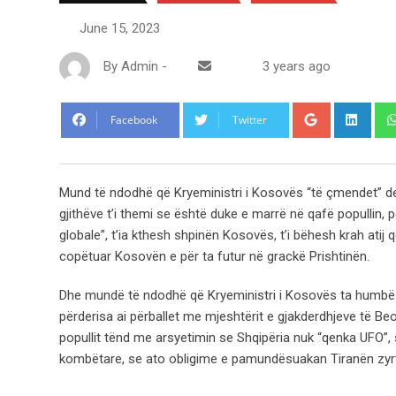
June 15, 2023
By
Admin
-
3 years ago
Google+
Link
Facebook
Twitter
Mund të ndodhë që Kryeministri i Kosovës “të çmendet” der
gjithëve t’i themi se është duke e marrë në qafë popullin,
globale”, t’ia kthesh shpinën Kosovës, t’i bëhesh krah atij q
copëtuar Kosovën e për ta futur në grackë Prishtinën.
Dhe mundë të ndodhë që Kryeministri i Kosovës ta humbë be
përderisa ai përballet me mjeshtërit e gjakderdhjeve të Be
popullit tënd me arsyetimin se Shqipëria nuk “qenka UFO”,
kombëtare, se ato obligime e pamundësuakan Tiranën zyrtare