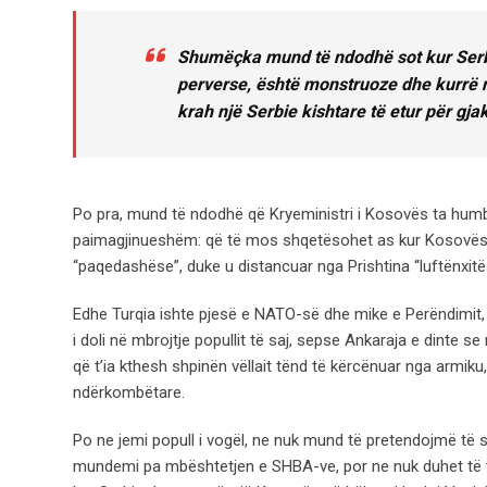
Shumëçka mund të ndodhë sot kur Serbi
perverse, është monstruoze dhe kurrë 
krah një Serbie kishtare të etur për gjak
Po pra, mund të ndodhë që Kryeministri i Kosovës ta humbë
paimagjinueshëm: që të mos shqetësohet as kur Kosovës ia
“paqedashëse”, duke u distancuar nga Prishtina “luftënxitë
Edhe Turqia ishte pjesë e NATO-së dhe mike e Perëndimit, por
i doli në mbrojtje popullit të saj, sepse Ankaraja e dinte 
që t’ia kthesh shpinën vëllait tënd të kërcënuar nga armiku
ndërkombëtare.
Po ne jemi popull i vogël, ne nuk mund të pretendojmë të s
mundemi pa mbështetjen e SHBA-ve, por ne nuk duhet të tr