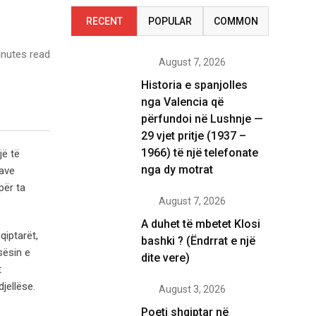
RECENT
POPULAR
COMMON
nutes read
August 7, 2026
Historia e spanjolles
nga Valencia që
përfundoi në Lushnje —
29 vjet pritje (1937 –
1966) të një telefonate
jë të
nga dy motrat
rave
për ta
August 7, 2026
A duhet të mbetet Klosi
qiptarët,
bashki ? (Ëndrrat e një
sësin e
dite vere)
t
jellëse.
August 3, 2026
Poeti shqiptar në