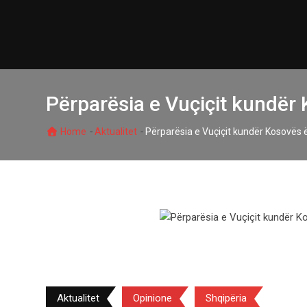
Skip
to
content
Përparësia e Vuçiçit kundë
-
-
Home
Aktualitet
Përparësia e Vuçiçit kundër Kosovës
Aktualitet
Opinione
Shqipëria