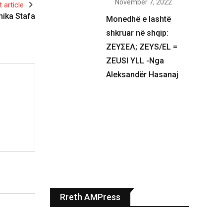
November 7, 2022
 article
ika Stafa
Monedhë e lashtë
shkruar në shqip:
ΖΕΥΣΕΛ; ZEYS/EL =
ZEUSI YLL -Nga
Aleksandër Hasanaj
Rreth AMPress