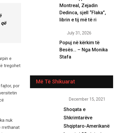
Montreal, Zejadin
Dedinca, sjell “Flaka”,
ë
librin e tij më të ri
 që
July 31, 2026
Popuj në kërkim të
Besës… – Nga Monika
Stafa
rpin e
të tregohet
Më Të Shikuarat
fajtor, por
ersitetin
December 15, 2021
ncë
Shoqata e
Shkrimtarëve
çka nuk
Shqiptaro-Amerikanë
 rrethanat