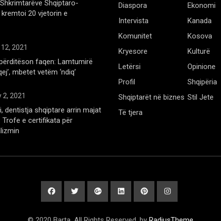
Shkrimtarëve Shqiptaro-
Diaspora
Ekonomi
kremtoi 20 vjetorin e
Intervista
Kanada
Komunitet
Kosova
 12, 2021
Kryesore
Kulturë
përditëson faqen: Lamtumirë
Letërsi
Opinione
qej’, mbetet vetëm ‘ndiq’
Profil
Shqipëria
 2, 2021
Shqiptarët në biznes
Stil Jete
, dentistja shqiptare arrin majat
Të tjera
Trofe e certifikata për
lizmin
© 2020 Barta. All Rights Reserved. by
RadiusTheme