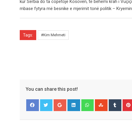
kur Serbia do ta copëtojë Kosovën, të bëhemi krah i Vuçiç
mbase fytyra më besnike e mjerimit tonë politik – Kryemini
Tags:
#Kim Mehmeti
You can share this post!
Google+
LinkedIn
Whatsapp
StumbleUpo
Tumbl
Facebook
Twitter