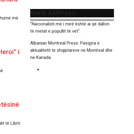
Rreth AMPress
ë shumë më
"Nacionalisti më i mirë është ai që dallon
të metat e popullit të vet".
Albanian Montreal Press. Pasqyra e
aktualitetit te shqiptareve ne Montreal dhe
eroi” i
ne Kanada
në
etësinë
it të Librit