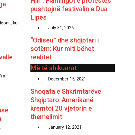
Hill”: Flamingot e protestës
ga
pushtojnë festivalin e Dua
Lipës
eonit, kur
July 31, 2026
“Odiseu” dhe shqiptari i
sotëm: Kur miti bëhet
valle
realitet
Më të shikuarat
fra
December 15, 2021
Shoqata e Shkrimtarëve
Shqiptaro-Amerikanë
kremtoi 20 vjetorin e
asë
themelimit
a
January 12, 2021
h