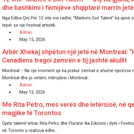
dhe bashkimi i fëmijëve shqiptarë marrin jetë
Nga Edlira Çini Për 12 vite me radhë, “Marlee’s Got Talent” ka qen
tepër se një festival artistik…
Admin
May 15, 2026
Arbër Xhekaj shpëton një jetë në Montreal: “H
Canadiens tregoi zemrën e tij jashtë akullit
Montreal – Në një moment që ka prekur zemrat e shumë njerëzve 
Montreal dhe jo vetëm, mbrojtësi i Montreal…
Admin
May 13, 2026
Me Rita Petro, mes verës dhe letërsisë, në q
magjike të Torontos
Gjatë takimit letrar, Rita Petro dhe Flurans Ilia Edicioni i dytë i Festival
në Toronto u realizua edhe…