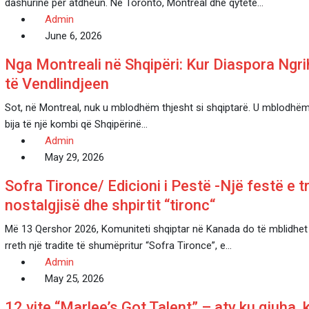
dashurinë për atdheun. Në Toronto, Montreal dhe qytete…
Admin
June 6, 2026
Nga Montreali në Shqipëri: Kur Diaspora Ngri
të Vendlindjeen
Sot, në Montreal, nuk u mblodhëm thjesht si shqiptarë. U mblodhëm 
bija të një kombi që Shqipërinë…
Admin
May 29, 2026
Sofra Tironce/ Edicioni i Pestë -Një festë e t
nostalgjisë dhe shpirtit “tironc“
Më 13 Qershor 2026, Komuniteti shqiptar në Kanada do të mblidhet
rreth një tradite të shumëpritur “Sofra Tironce”, e…
Admin
May 25, 2026
12 vite “Marlee’s Got Talent” – aty ku gjuha, 