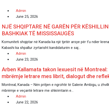
Admin
June 25, 2026
NJË SHQIPTARE NË GARËN PËR KËSHILLIN
BASHKIAK TË MISSISSAUGËS
Komuniteti shqiptar në Kanada ka një tjetër arsye për t’u ndier krena
Kabashi ka shpallur zyrtarisht kandidaturën e saj…
Admin
June 23, 2026
Arben Kallamata takon lexuesit në Montreal:
mbrëmje letrare mes librit, dialogut dhe refle
Montreal, Kanada – Nën pritjen e ngrohtë të Galerie Ambigu, u zhvill
mbrëmje e veçantë letrare me shkrimtarin e…
Admin
June 22, 2026