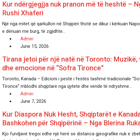
Kur ndërgjegjja nuk pranon më të heshtë – N
Rushi Xhaferi
Një nga mitet që qarkullon në Shqipëri thotë se dikur i kërkuan Napol
e dënuan me burg, të zgjidhte…
Admin
June 15, 2026
Tirana jetoi për një natë në Toronto: Muzikë, 
dhe emocione në “Sofra Tironce”
Toronto, Kanada – Edicioni i pestë i festës tashmë tradicionale “So
Tironce” mblodhi shqiptarë nga qytete dhe vende të ndryshme…
Admin
June 7, 2026
Kur Diaspora Nuk Hesht, Shqiptarët e Kanad
Bashkohen për Shqipërinë – Nga Blerina Ruk
Kjo fundjavë tregoi edhe një herë se distanca gjeografike nuk e zbe