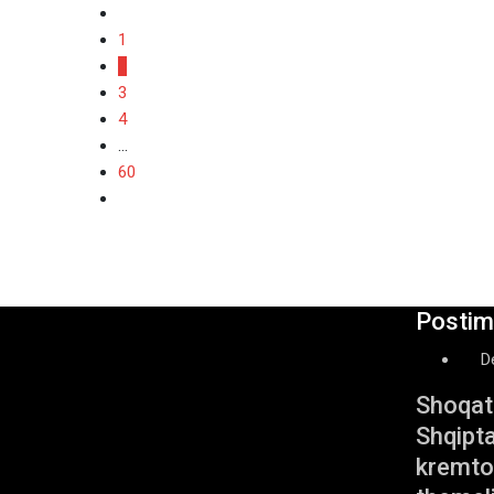
1
2
3
4
...
60
Postime
D
Shoqat
Shqipt
kremtoi