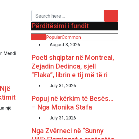
Përditësimi i fundit
Recent
Popular
Common
August 3, 2026
r. Mendi
Poeti shqiptar në Montreal,
Zejadin Dedinca, sjell
“Flaka”, librin e tij më të ri
July 31, 2026
 Një
ktimit
Popuj në kërkim të Besës…
– Nga Monika Stafa
ua një
July 31, 2026
Nga Zvërneci në “Sunny