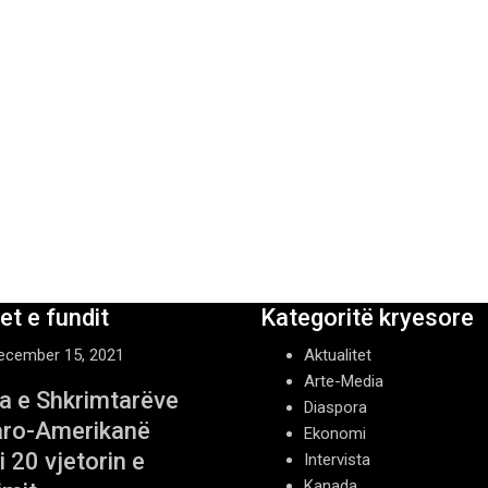
t e fundit
Kategoritë kryesore
ecember 15, 2021
Aktualitet
Arte-Media
a e Shkrimtarëve
Diaspora
aro-Amerikanë
Ekonomi
 20 vjetorin e
Intervista
Kanada