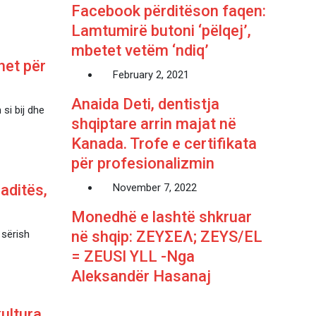
Facebook përditëson faqen:
Lamtumirë butoni ‘pëlqej’,
mbetet vetëm ‘ndiq’
het për
February 2, 2021
Anaida Deti, dentistja
si bij dhe
shqiptare arrin majat në
Kanada. Trofe e certifikata
për profesionalizmin
raditës,
November 7, 2022
Monedhë e lashtë shkruar
 sërish
në shqip: ΖΕΥΣΕΛ; ZEYS/EL
= ZEUSI YLL -Nga
Aleksandër Hasanaj
kultura