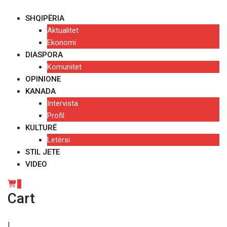
Skip
to
SHQIPËRIA
content
Aktualitet
Ekonomi
DIASPORA
Komunitet
OPINIONE
KANADA
Intervista
Profil
KULTURË
Letërsi
STIL JETE
VIDEO
0
Cart
|