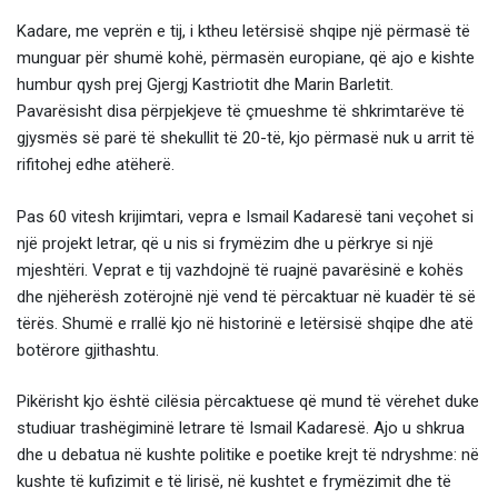
Kadare, me veprën e tij, i ktheu letërsisë shqipe një përmasë të
munguar për shumë kohë, përmasën europiane, që ajo e kishte
humbur qysh prej Gjergj Kastriotit dhe Marin Barletit.
Pavarësisht disa përpjekjeve të çmueshme të shkrimtarëve të
gjysmës së parë të shekullit të 20-të, kjo përmasë nuk u arrit të
rifitohej edhe atëherë.
Pas 60 vitesh krijimtari, vepra e Ismail Kadaresë tani veçohet si
një projekt letrar, që u nis si frymëzim dhe u përkrye si një
mjeshtëri. Veprat e tij vazhdojnë të ruajnë pavarësinë e kohës
dhe njëherësh zotërojnë një vend të përcaktuar në kuadër të së
tërës. Shumë e rrallë kjo në historinë e letërsisë shqipe dhe atë
botërore gjithashtu.
Pikërisht kjo është cilësia përcaktuese që mund të vërehet duke
studiuar trashëgiminë letrare të Ismail Kadaresë. Ajo u shkrua
dhe u debatua në kushte politike e poetike krejt të ndryshme: në
kushte të kufizimit e të lirisë, në kushtet e frymëzimit dhe të