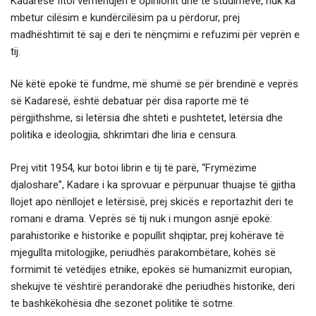
Kadaresë fitoi vëmendjen e opinionit dhe të studimeve, nuk ka
mbetur cilësim e kundërcilësim pa u përdorur, prej
madhështimit të saj e deri te nënçmimi e refuzimi për veprën e
tij.
Në këtë epokë të fundme, më shumë se për brendinë e veprës
së Kadaresë, është debatuar për disa raporte më të
përgjithshme, si letërsia dhe shteti e pushtetet, letërsia dhe
politika e ideologjia, shkrimtari dhe liria e censura.
Prej vitit 1954, kur botoi librin e tij të parë, “Frymëzime
djaloshare”, Kadare i ka sprovuar e përpunuar thuajse të gjitha
llojet apo nënllojet e letërsisë, prej skicës e reportazhit deri te
romani e drama. Veprës së tij nuk i mungon asnjë epokë:
parahistorike e historike e popullit shqiptar, prej kohërave të
mjegullta mitologjike, periudhës parakombëtare, kohës së
formimit të vetëdijes etnike, epokës së humanizmit europian,
shekujve të vështirë perandorakë dhe periudhës historike, deri
te bashkëkohësia dhe sezonet politike të sotme.