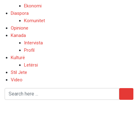
Ekonomi
Diaspora
Komunitet
Opinione
Kanada
Intervista
Profil
Kulturë
Letërsi
Stil Jete
Video
Kryqtari i fundit i
shqiptarisë – Nga Monika
Stafa