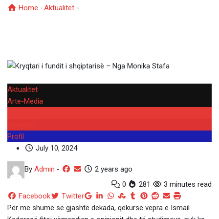
Home
-
Aktualitet
-
Kryqtari i fundit i shqiptarisë – Nga
Monika Stafa
Aktualitet
Arte-Media
Kryesore
Opinione
Profil
July 10, 2024
By
Admin
-
2 years ago
0
281
3 minutes read
Google+
LinkedIn
Whatsapp
StumbleUpon
Tumblr
Pinterest
Reddit
Share
Print
Facebook
Twitter
via
Për më shumë se gjashtë dekada, qëkurse vepra e Ismail
Email