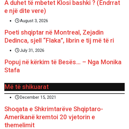
A duhet të mbetet Klosi bashki ? (Ëndrrat
e një dite vere)
August 3, 2026
Poeti shqiptar në Montreal, Zejadin
Dedinca, sjell “Flaka”, librin e tij më të ri
July 31, 2026
Popuj në kërkim të Besës… – Nga Monika
Stafa
Më të shikuarat
December 15, 2021
Shoqata e Shkrimtarëve Shqiptaro-
Amerikanë kremtoi 20 vjetorin e
themelimit