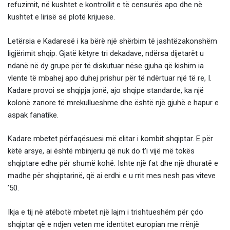
refuzimit, në kushtet e kontrollit e të censurës apo dhe në
kushtet e lirisë së plotë krijuese.
Letërsia e Kadaresë i ka bërë një shërbim të jashtëzakonshëm
ligjërimit shqip. Gjatë këtyre tri dekadave, ndërsa dijetarët u
ndanë në dy grupe për të diskutuar nëse gjuha që kishim ia
vlente të mbahej apo duhej prishur për të ndërtuar një të re, I.
Kadare provoi se shqipja jonë, ajo shqipe standarde, ka një
kolonë zanore të mrekullueshme dhe është një gjuhë e hapur e
aspak fanatike.
Kadare mbetet përfaqësuesi më elitar i kombit shqiptar. E për
këtë arsye, ai është mbinjeriu që nuk do t’i vijë më tokës
shqiptare edhe për shumë kohë. Ishte një fat dhe një dhuratë e
madhe për shqiptarinë, që ai erdhi e u rrit mes nesh pas viteve
’50.
Ikja e tij në atëbotë mbetet një lajm i trishtueshëm për çdo
shqiptar që e ndjen veten me identitet europian me rrënjë