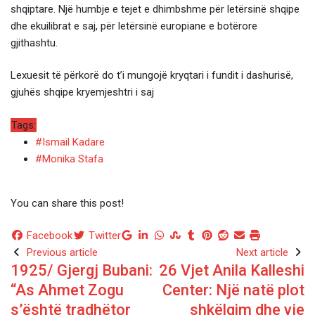
shqiptare. Një humbje e tejet e dhimbshme për letërsinë shqipe
dhe ekuilibrat e saj, për letërsinë europiane e botërore
gjithashtu.
Lexuesit të përkorë do t’i mungojë kryqtari i fundit i dashurisë,
gjuhës shqipe kryemjeshtri i saj
Tags:
#Ismail Kadare
#Monika Stafa
You can share this post!
Google+
LinkedIn
Whatsapp
StumbleUpon
Tumblr
Pinterest
Reddit
Share
Print
Facebook
Twitter
via
Previous article
Next article
1925/ Gjergj Bubani:
26 Vjet Anila Kalleshi
Email
“As Ahmet Zogu
Center: Një natë plot
s’është tradhëtor
shkëlqim dhe yje