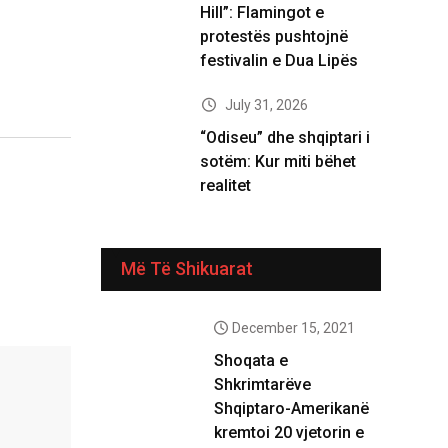
Hill”: Flamingot e
protestës pushtojnë
festivalin e Dua Lipës
July 31, 2026
“Odiseu” dhe shqiptari i
sotëm: Kur miti bëhet
realitet
Më Të Shikuarat
December 15, 2021
Shoqata e
Shkrimtarëve
Shqiptaro-Amerikanë
kremtoi 20 vjetorin e