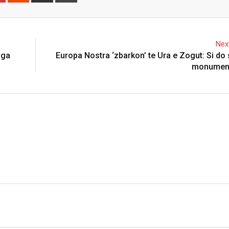
via
Email
Next
nga
Europa Nostra ‘zbarkon’ te Ura e Zogut: Si do
monumenti