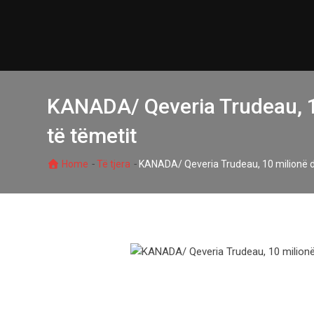
Skip
to
content
KANADA/ Qeveria Trudeau, 10
të tëmetit
-
-
Home
Të tjera
KANADA/ Qeveria Trudeau, 10 milionë do