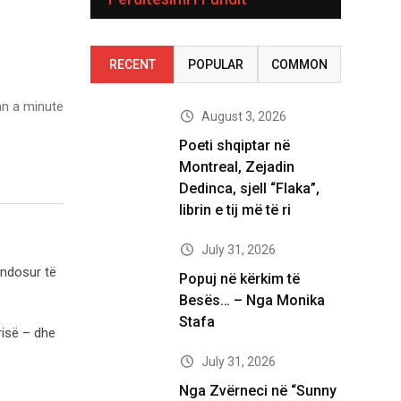
RECENT
POPULAR
COMMON
n a minute
August 3, 2026
Poeti shqiptar në
Montreal, Zejadin
Dedinca, sjell “Flaka”,
librin e tij më të ri
July 31, 2026
vendosur të
Popuj në kërkim të
Besës… – Nga Monika
Stafa
risë – dhe
July 31, 2026
Nga Zvërneci në “Sunny