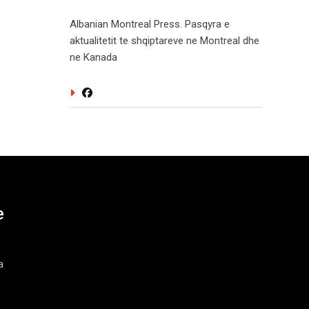
Albanian Montreal Press. Pasqyra e
aktualitetit te shqiptareve ne Montreal dhe
ne Kanada
e
a