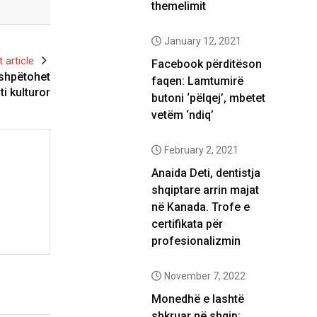
themelimit
January 12, 2021
 article
Facebook përditëson
 shpëtohet
faqen: Lamtumirë
 kulturor
butoni ‘pëlqej’, mbetet
vetëm ‘ndiq’
February 2, 2021
Anaida Deti, dentistja
shqiptare arrin majat
në Kanada. Trofe e
certifikata për
profesionalizmin
November 7, 2022
Monedhë e lashtë
shkruar në shqip: