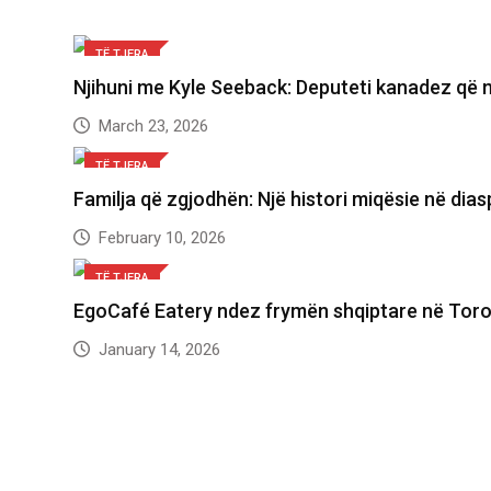
TË TJERA
Njihuni me Kyle Seeback: Deputeti kanadez që
March 23, 2026
TË TJERA
Familja që zgjodhën: Një histori miqësie në dia
February 10, 2026
TË TJERA
EgoCafé Eatery ndez frymën shqiptare në Tor
January 14, 2026