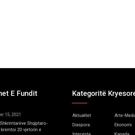
et E Fundit
Kategoritë Kryesor
r 15, 2021
Aktualitet
Arte-Medi
Shkrimtarëve Shqiptaro-
Diaspora
Ekonomi
kremtoi 20 vjetorin e
Intervista
Kanada