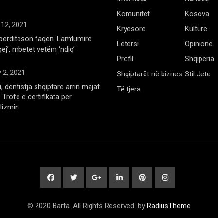
Komunitet
Kosova
 12, 2021
Kryesore
Kulturë
përditëson faqen: Lamtumirë
Letërsi
Opinione
qej’, mbetet vetëm ‘ndiq’
Profil
Shqipëria
 2, 2021
Shqiptarët në biznes
Stil Jete
, dentistja shqiptare arrin majat
Të tjera
Trofe e certifikata për
lizmin
© 2020 Barta. All Rights Reserved. by
RadiusTheme