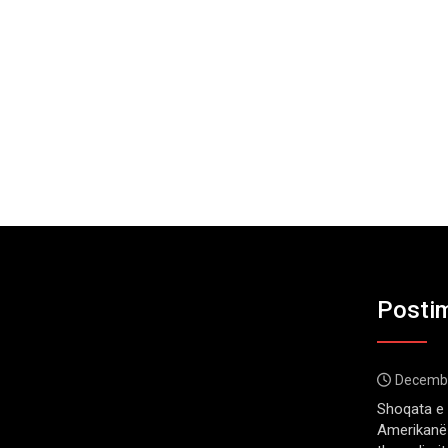
Postim
Decembe
Shoqata e 
Amerikanë 