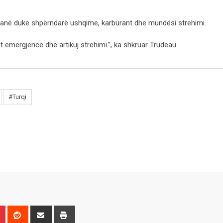
e janë duke shpërndarë ushqime, karburant dhe mundësi strehimi.
emergjence dhe artikuj strehimi.”, ka shkruar Trudeau.
#Turqi
n
r
Pinterest
Reddit
Share
Print