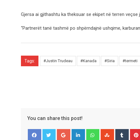
Gjersa ai gjithashtu ka theksuar se ekipet në terren veçs
“Partnerët tanë tashmë po shpërndajnë ushqime, karburant 
Tags:
#Justin Trudeau
#Kanada
#Siria
#termeti
You can share this post!
Google+
LinkedIn
Whatsapp
StumbleUpo
Tumbl