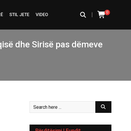
0
|
RË
STIL JETE
VIDEO
isë dhe Sirisë pas dëmeve
Përditësimi I Fundit