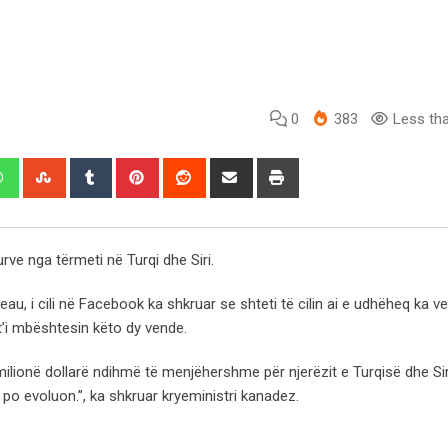
0
383
Less tha
edIn
Whatsapp
StumbleUpon
Tumblr
Pinterest
Reddit
Share
Print
via
Email
rve nga tërmeti në Turqi dhe Siri.
rudeau, i cili në Facebook ka shkruar se shteti të cilin ai e udhëheq ka 
’i mbështesin këto dy vende.
ilionë dollarë ndihmë të menjëhershme për njerëzit e Turqisë dhe Si
o evoluon.”, ka shkruar kryeministri kanadez.