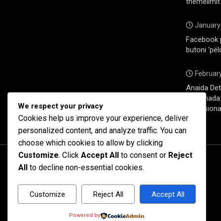
themelimit
January
Facebook 
butoni ‘pël
February
Anaida Deti
në Kanada. 
We respect your privacy
profesiona
Cookies help us improve your experience, deliver
personalized content, and analyze traffic. You can
choose which cookies to allow by clicking
Customize
. Click
Accept All
to consent or
Reject
All
to decline non-essential cookies.
Customize
Reject All
Accept All
Powered by