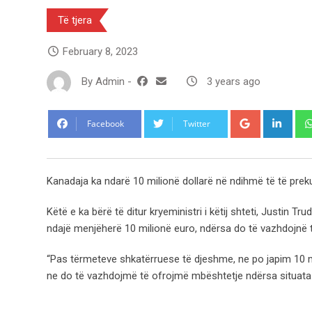
Të tjera
February 8, 2023
By
Admin
-
3 years ago
Google+
Link
Facebook
Twitter
Kanadaja ka ndarë 10 milionë dollarë në ndihmë të të preku
Këtë e ka bërë të ditur kryeministri i këtij shteti, Justin T
ndajë menjëherë 10 milionë euro, ndërsa do të vazhdojnë t
“Pas tërmeteve shkatërruese të djeshme, ne po japim 10 m
ne do të vazhdojmë të ofrojmë mbështetje ndërsa situata p