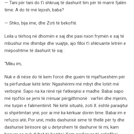
— Tani për tani do t’i shkruaj të dashurit tim për të marrë fjalën
time. A do të më lejosh, baba?
— Shko, bija ime, dhe Zoti të bekoftë.
Leila u tërhoq në dhomën e saj dhe pasi nxori frymën e saj të
mbushur me dhimbje dhe vuajtje, ajo filloi t’i shkruante letrën e
mëposhtme të dashurit të saj :
“Miku im,
Nuk e di nëse do të kem forcë dhe guxim të mjaftueshëm për
ta përfunduar këtë letër. Ngashërimi më mbyt dhe lotët më
verbojnë. Sapo na ka rënë një fatkeqësi e madhe. Babai sapo
më njoftoi se jemi të rrënuar përgjithmonë : varfëri dhe mjerim,
me turpin e falimentimit. Në këtë situatë, zoti X. është paraqitur
si shpëtimtari ynë; por ai më ka kërkuar dorën time. Babai im e
refuzoi atë; Por unë, midis dashurisë sime të thellë për ty dhe
dashurisë birësore që u detyrohem të dashurve të mi, kam