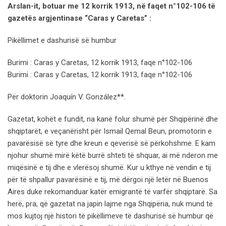
Arslan-it, botuar me 12 korrik 1913, në faqet n°102-106 të
gazetës argjentinase “Caras y Caretas” :
Pikëllimet e dashurisë së humbur
Burimi : Caras y Caretas, 12 korrik 1913, faqe n°102-106
Burimi : Caras y Caretas, 12 korrik 1913, faqe n°102-106
Për doktorin Joaquín V. González**.
Gazetat, kohët e fundit, na kanë folur shumë për Shqipërinë dhe
shqiptarët, e veçanërisht për Ismail Qemal Beun, promotorin e
pavarësisë së tyre dhe kreun e qeverisë së përkohshme. E kam
njohur shumë mirë këtë burrë shteti të shquar, ai më nderon me
miqësinë e tij dhe e vlerësoj shumë. Kur u kthye në vendin e tij
për të shpallur pavarësinë e tij, më dërgoi një letër në Buenos
Aires duke rekomanduar katër emigrantë të varfër shqiptarë. Sa
herë, pra, që gazetat na japin lajme nga Shqipëria, nuk mund të
mos kujtoj një histori të pikëllimeve të dashurisë së humbur që