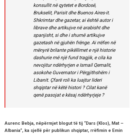
konsullit në qytetet e Bordosë,
Brukselit, Parisit dhe Buenos Aires-it.
Shkrimtar dhe gazetar, ai është autor i
librave dhe artikujve në arabisht dhe
spanjisht, si dhe i shumë artikujve
gazetash në gjuhën frënge. Ai rrëfen në
mënyrë brilante pikëllimet e një historie
dashurie më një fund tragjik, e cila ka
nevojitur ndërhyrjen e Ismail Qemalit,
asokohe Guvernator i Përgjithshëm i
Libanit. Çfarë roli ka luajtur lideri
shqiptar në këtë histori ? Cilat kanë
qenë pasojat e kësaj ndërhyrjeje ?
Aurenc Bebja, nëpërmjet blogut të tij “Dars (Klos), Mat –
Albania”, ka sjellë për publikun shqiptar, rrëfimin e Emin