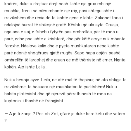
kodrës, duke u drejtuar drejt nesh. Ishte një grua mbi një
mushkë, freri i së cilës mbante një rrip, pasi shtegu ishte i
rrezikshëm dhe rënia do të kishte qenë e lehtë. Zakonet tona i
ndalojnë burrat të shikojnë gratë. Kështu që ula sytë. Gruaja,
nga ana e saj, e fshehu fytyrën pas ombrellës, për të mos u
parë, edhe pse ishte e krishterë, dhe për këtë arsye nuk mbante
ferexhe. Ndalova kalin dhe e pyeta mushkataren nëse kishte
parë ndonjë shoqërues gjatë rrugës. Sapo hapa gojën, pashë
ombrellën të largohej dhe gruan që më thërriste në emër. Ngrita
kokën; Ajo ishte Leila…
Nuk u besoja syve. Leila, në atë mal të thepisur, në ato shtigje të
rrezikshme, të besuara një mushkatari të çuditshëm! Nuk u
habita plotësisht dhe që njerëzit përreth nesh të mos na
kuptonin, i thashë në frëngjisht :
— A je ti zonjë ? Por, oh Zot, çfarë je duke bërë këtu dhe vetëm
?