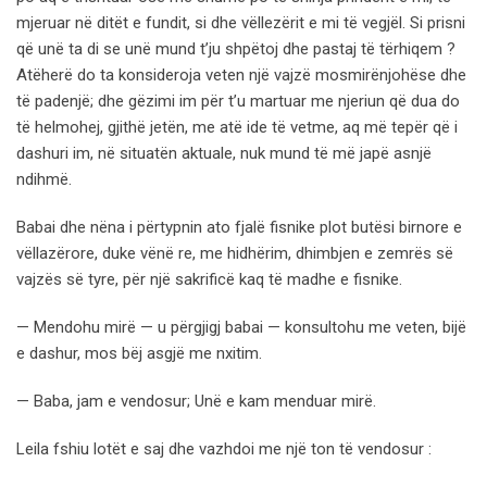
mjeruar në ditët e fundit, si dhe vëllezërit e mi të vegjël. Si prisni
që unë ta di se unë mund t’ju shpëtoj dhe pastaj të tërhiqem ?
Atëherë do ta konsideroja veten një vajzë mosmirënjohëse dhe
të padenjë; dhe gëzimi im për t’u martuar me njeriun që dua do
të helmohej, gjithë jetën, me atë ide të vetme, aq më tepër që i
dashuri im, në situatën aktuale, nuk mund të më japë asnjë
ndihmë.
Babai dhe nëna i përtypnin ato fjalë fisnike plot butësi birnore e
vëllazërore, duke vënë re, me hidhërim, dhimbjen e zemrës së
vajzës së tyre, për një sakrificë kaq të madhe e fisnike.
— Mendohu mirë — u përgjigj babai — konsultohu me veten, bijë
e dashur, mos bëj asgjë me nxitim.
— Baba, jam e vendosur; Unë e kam menduar mirë.
Leila fshiu lotët e saj dhe vazhdoi me një ton të vendosur :