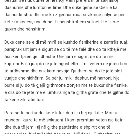
besuar se nuk duhet të hezitoj; Kam preferuar të sakrifikoj
dashurinë dhe lumturinë time. Dhe duke qenë se Qielli e ka
dashur kështu dhe më ka zgjedhur mua si viktimë shlyese për
këtë fatkeqësi, unë duhet t’i nënshtrohem vullnetit të tij me
guxim dhe nënshtrim.
Duke qenë se e di më mirë se kushdo fisnikërinë e zemrës tuaj,
paraprakisht jam e sigurt se do të më falë dhe do ta kthejë me
fisnikëri fjalën që i dhashë. Unë jam e sigurt se do të më
kuptoni. Falja juaj do të jetë ngushëllimi im i vetëm në jetën time
të ardhshme dhe nuk kam nevojë t’ju them se do të jetë plot
vuajtje dhe hidhërim. Sa për ju, mik i dashur, më harroni; Një
burrë si ju do të gjejë gjithmonë zonjën më të bukur dhe fisnike,
e cila do të jetë më e lumtura nga të gjitha gratë dhe të gjithë do
ta kenë zili fatin tuaj.
Para se të përfundoj këtë letër, dua t’ju bëj një lutje. Mos u
mundoni kurrë të më shkruani. I kam premtuar veten një tjetri
dhe dua të jem i tij në gjithë pastërtinë e shpirtit dhe të