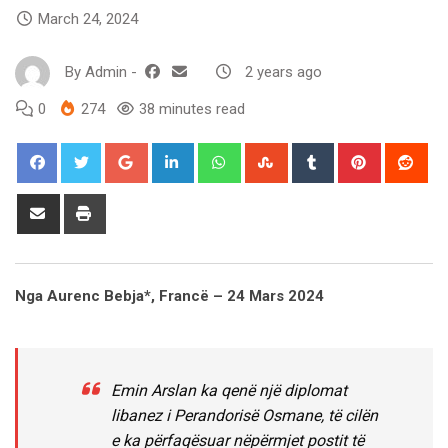
March 24, 2024
By
Admin
-
2 years ago
0
274
38 minutes read
Google+
LinkedIn
Whatsapp
StumbleUpon
Tumblr
Pinterest
Red
Share
Print
via
Email
Nga Aurenc Bebja*, Francë – 24 Mars 2024
Emin Arslan ka qenë një diplomat
libanez i Perandorisë Osmane, të cilën
e ka përfaqësuar nëpërmjet postit të