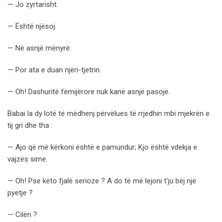
— Jo zyrtarisht.
— Është njësoj.
— Në asnjë mënyrë.
— Por ata e duan njëri-tjetrin.
— Oh! Dashuritë fëmijërore nuk kanë asnjë pasojë.
Babai la dy lotë të mëdhenj përvëlues të rrjedhin mbi mjekrën e
tij gri dhe tha :
— Ajo që më kërkoni është e pamundur; Kjo është vdekja e
vajzës sime.
— Oh! Pse këto fjalë serioze ? A do të më lejoni t’ju bëj një
pyetje ?
— Cilën ?