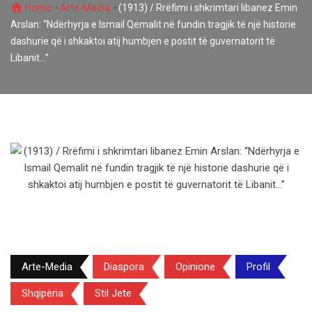
-
-
Home
Arte-Media
(1913) / Rrëfimi i shkrimtari libanez Emin
Arslan: “Ndërhyrja e Ismail Qemalit në fundin tragjik të një historie
dashurie që i shkaktoi atij humbjen e postit të guvernatorit të
Libanit…”
Arte-Media
Diaspora
Opinione
Profil
Shqipëria
Stil Jete