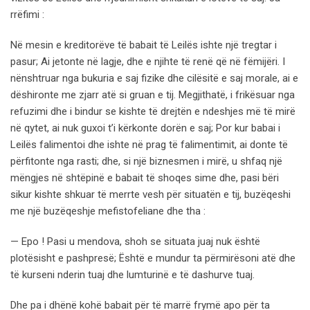
rrëfimi :
Në mesin e kreditorëve të babait të Leilës ishte një tregtar i
pasur; Ai jetonte në lagje, dhe e njihte të renë që në fëmijëri. I
nënshtruar nga bukuria e saj fizike dhe cilësitë e saj morale, ai e
dëshironte me zjarr atë si gruan e tij. Megjithatë, i frikësuar nga
refuzimi dhe i bindur se kishte të drejtën e ndeshjes më të mirë
në qytet, ai nuk guxoi t’i kërkonte dorën e saj; Por kur babai i
Leilës falimentoi dhe ishte në prag të falimentimit, ai donte të
përfitonte nga rasti; dhe, si një biznesmen i mirë, u shfaq një
mëngjes në shtëpinë e babait të shoqes sime dhe, pasi bëri
sikur kishte shkuar të merrte vesh për situatën e tij, buzëqeshi
me një buzëqeshje mefistofeliane dhe tha :
— Epo ! Pasi u mendova, shoh se situata juaj nuk është
plotësisht e pashpresë; Është e mundur ta përmirësoni atë dhe
të kurseni nderin tuaj dhe lumturinë e të dashurve tuaj.
Dhe pa i dhënë kohë babait për të marrë frymë apo për ta