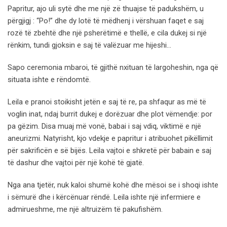
Papritur, ajo uli sytë dhe me një zë thuajse të padukshëm, u
përgjigj : “Po!” dhe dy lotë të mëdhenj i vërshuan faqet e saj
rozë të zbehtë dhe një psherëtimë e thellë, e cila dukej si një
rënkim, tundi gjoksin e saj të valëzuar me hijeshi…
Sapo ceremonia mbaroi, të gjithë nxituan të largoheshin, nga që
situata ishte e rëndomtë.
Leila e pranoi stoikisht jetën e saj të re, pa shfaqur as më të
voglin inat, ndaj burrit dukej e dorëzuar dhe plot vëmendje: por
pa gëzim. Disa muaj më vonë, babai i saj vdiq, viktimë e një
aneurizmi. Natyrisht, kjo vdekje e papritur i atribuohet pikëllimit
për sakrificën e së bijës. Leila vajtoi e shkretë për babain e saj
të dashur dhe vajtoi për një kohë të gjatë.
Nga ana tjetër, nuk kaloi shumë kohë dhe mësoi se i shoqi ishte
i sëmurë dhe i kërcënuar rëndë. Leila ishte një infermiere e
admirueshme, me një altruizëm të pakufishëm.