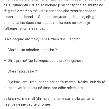
tu; Ti gjithashtu e di se sa krenarë jemi për ty dhe sa shumë ne
të gjithë e vlerësojmë karakterin tënd dhe zemrën tënde të
sinqertë dhe besnike. Sot jam i detyruar të të zbuloj një gjë
shumë të trishtueshme, sepse më ka rënë në kokë një
fatkeqësi shumë e rëndë…
Duke dëgjuar ato fjalë, Leila u zbeh dhe u shpreh :
— Çfarë të ka ndodhur, babai im ?
— Oh, bija ime! Një fatkeqësi që na prek të gjithëve.
— Çfarë fatkeqësie ?
— Bija ime, jam i rrënuar dhe gati të falimentoj. Kështu nuk do të
humbas vetëm pasurinë time, por edhe nderin tim.
Leila shikoi me mall (dhimbje) nënën e saj, e cila qante në
heshtje në një cep të dhomës.