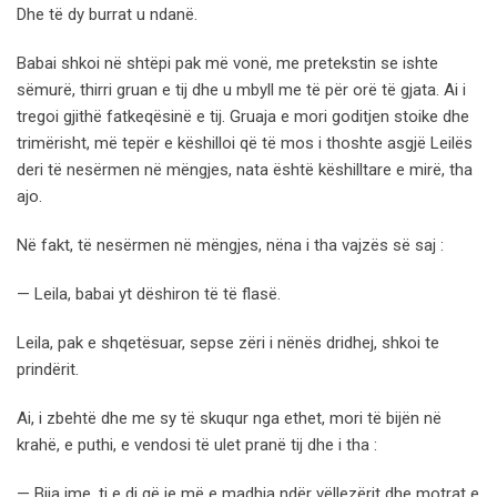
Dhe të dy burrat u ndanë.
Babai shkoi në shtëpi pak më vonë, me pretekstin se ishte
sëmurë, thirri gruan e tij dhe u mbyll me të për orë të gjata. Ai i
tregoi gjithë fatkeqësinë e tij. Gruaja e mori goditjen stoike dhe
trimërisht, më tepër e këshilloi që të mos i thoshte asgjë Leilës
deri të nesërmen në mëngjes, nata është këshilltare e mirë, tha
ajo.
Në fakt, të nesërmen në mëngjes, nëna i tha vajzës së saj :
— Leila, babai yt dëshiron të të flasë.
Leila, pak e shqetësuar, sepse zëri i nënës dridhej, shkoi te
prindërit.
Ai, i zbehtë dhe me sy të skuqur nga ethet, mori të bijën në
krahë, e puthi, e vendosi të ulet pranë tij dhe i tha :
— Bija ime, ti e di që je më e madhja ndër vëllezërit dhe motrat e