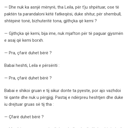
— Dhe nuk ka asnjë mënyrë, tha Leila, për t’ju shpëtuar, ose të
paktën ta parandaloni këtë fatkeqësi, duke shitur, për shembull,
shtëpinë tonë, bizhuteritë tona, gjithçka që kemi ?
— Gjithçka që kemi, bija ime, nuk mjafton për të paguar gjysmën
e asaj që kemi borxh.
— Pra, çfarë duhet bërë ?
Babai heshti, Leila e përsëriti :
— Pra, çfarë duhet bërë ?
Babai e shikoi gruan e tij sikur donte ta pyeste, por ajo vazhdoi
të qante dhe nuk u përgjigj. Pastaj e ndërpreu heshtjen dhe duke
iu drejtuar gruas së tij tha :
— Çfarë duhet bërë ?