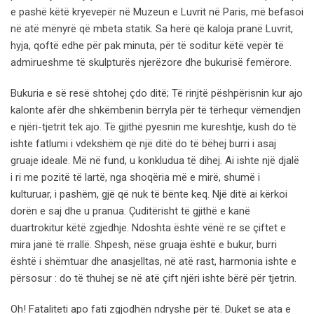
e pashë këtë kryevepër në Muzeun e Luvrit në Paris, më befasoi
në atë mënyrë që mbeta statik. Sa herë që kaloja pranë Luvrit,
hyja, qoftë edhe për pak minuta, për të soditur këtë vepër të
admirueshme të skulpturës njerëzore dhe bukurisë femërore.
Bukuria e së resë shtohej çdo ditë; Të rinjtë pëshpërisnin kur ajo
kalonte afër dhe shkëmbenin bërryla për të tërhequr vëmendjen
e njëri-tjetrit tek ajo. Të gjithë pyesnin me kureshtje, kush do të
ishte fatlumi i vdekshëm që një ditë do të bëhej burri i asaj
gruaje ideale. Më në fund, u konkludua të dihej. Ai ishte një djalë
i ri me pozitë të lartë, nga shoqëria më e mirë, shumë i
kulturuar, i pashëm, gjë që nuk të bënte keq. Një ditë ai kërkoi
dorën e saj dhe u pranua. Çuditërisht të gjithë e kanë
duartrokitur këtë zgjedhje. Ndoshta është vënë re se çiftet e
mira janë të rrallë. Shpesh, nëse gruaja është e bukur, burri
është i shëmtuar dhe anasjelltas, në atë rast, harmonia ishte e
përsosur : do të thuhej se në atë çift njëri ishte bërë për tjetrin.
Oh! Fataliteti apo fati zgjodhën ndryshe për të. Duket se ata e