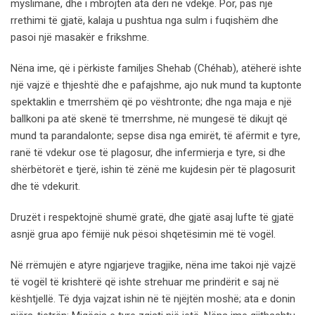
myslimanë, dhe i mbrojtën ata deri në vdekje. Por, pas një
rrethimi të gjatë, kalaja u pushtua nga sulm i fuqishëm dhe
pasoi një masakër e frikshme.
Nëna ime, që i përkiste familjes Shehab (Chéhab), atëherë ishte
një vajzë e thjeshtë dhe e pafajshme, ajo nuk mund ta kuptonte
spektaklin e tmerrshëm që po vështronte; dhe nga maja e një
ballkoni pa atë skenë të tmerrshme, në mungesë të dikujt që
mund ta parandalonte; sepse disa nga emirët, të afërmit e tyre,
ranë të vdekur ose të plagosur, dhe infermierja e tyre, si dhe
shërbëtorët e tjerë, ishin të zënë me kujdesin për të plagosurit
dhe të vdekurit.
Druzët i respektojnë shumë gratë, dhe gjatë asaj lufte të gjatë
asnjë grua apo fëmijë nuk pësoi shqetësimin më të vogël.
Në rrëmujën e atyre ngjarjeve tragjike, nëna ime takoi një vajzë
të vogël të krishterë që ishte strehuar me prindërit e saj në
kështjellë. Të dyja vajzat ishin në të njëjtën moshë; ata e donin