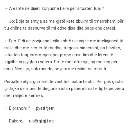
— A është në dijeni zonjusha Leila për situatën tuaj ?
— Jo; Doja ta shtyja sa më gjatë këtë zbulim të tmerrshëm, për
t’u dhënë të dashurve të mi edhe disa ditë paqe dhe qetësi.
— Epo. E di që zonjusha Leila është një vajzë me inteligjencë të
rrallë dhe me zemër të madhe; tregojini sinqerisht, pa hezitim,
situatën tuaj, informojeni për propozimin tim dhe lëreni të
zgjidhë si gjyqtari i vetëm. Po të më refuzojë, aq më keq për
mua; Nëse jo, nuk mendoj se jeni më realist se mbreti.
Përballë këtij argumenti të vështirë, babai heshti. Për pak çaste,
gjithçka që mund të dëgjonim ishin psherëtimat e tij, të përziera
me rrahjet e zemrës.
— E pranoni ? — pyeti tjetri.
— Dakord, — u përgjigj i ati.