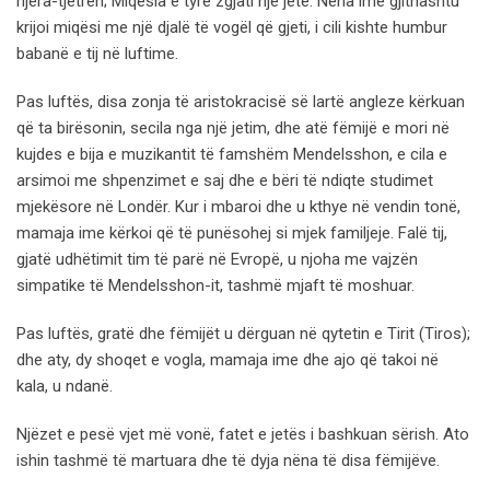
njëra-tjetrën; Miqësia e tyre zgjati një jetë. Nëna ime gjithashtu
krijoi miqësi me një djalë të vogël që gjeti, i cili kishte humbur
babanë e tij në luftime.
Pas luftës, disa zonja të aristokracisë së lartë angleze kërkuan
që ta birësonin, secila nga një jetim, dhe atë fëmijë e mori në
kujdes e bija e muzikantit të famshëm Mendelsshon, e cila e
arsimoi me shpenzimet e saj dhe e bëri të ndiqte studimet
mjekësore në Londër. Kur i mbaroi dhe u kthye në vendin tonë,
mamaja ime kërkoi që të punësohej si mjek familjeje. Falë tij,
gjatë udhëtimit tim të parë në Evropë, u njoha me vajzën
simpatike të Mendelsshon-it, tashmë mjaft të moshuar.
Pas luftës, gratë dhe fëmijët u dërguan në qytetin e Tirit (Tiros);
dhe aty, dy shoqet e vogla, mamaja ime dhe ajo që takoi në
kala, u ndanë.
Njëzet e pesë vjet më vonë, fatet e jetës i bashkuan sërish. Ato
ishin tashmë të martuara dhe të dyja nëna të disa fëmijëve.