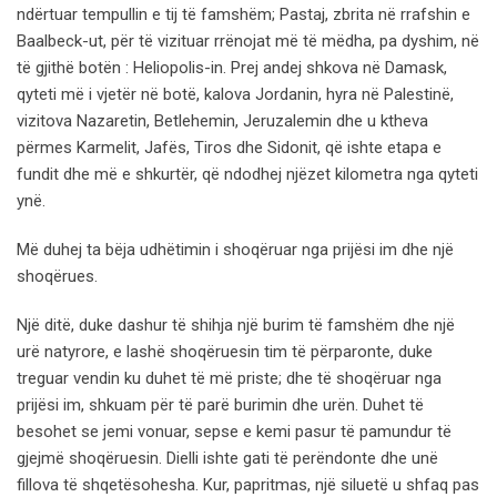
ndërtuar tempullin e tij të famshëm; Pastaj, zbrita në rrafshin e
Baalbeck-ut, për të vizituar rrënojat më të mëdha, pa dyshim, në
të gjithë botën : Heliopolis-in. Prej andej shkova në Damask,
qyteti më i vjetër në botë, kalova Jordanin, hyra në Palestinë,
vizitova Nazaretin, Betlehemin, Jeruzalemin dhe u ktheva
përmes Karmelit, Jafës, Tiros dhe Sidonit, që ishte etapa e
fundit dhe më e shkurtër, që ndodhej njëzet kilometra nga qyteti
ynë.
Më duhej ta bëja udhëtimin i shoqëruar nga prijësi im dhe një
shoqërues.
Një ditë, duke dashur të shihja një burim të famshëm dhe një
urë natyrore, e lashë shoqëruesin tim të përparonte, duke
treguar vendin ku duhet të më priste; dhe të shoqëruar nga
prijësi im, shkuam për të parë burimin dhe urën. Duhet të
besohet se jemi vonuar, sepse e kemi pasur të pamundur të
gjejmë shoqëruesin. Dielli ishte gati të perëndonte dhe unë
fillova të shqetësohesha. Kur, papritmas, një siluetë u shfaq pas