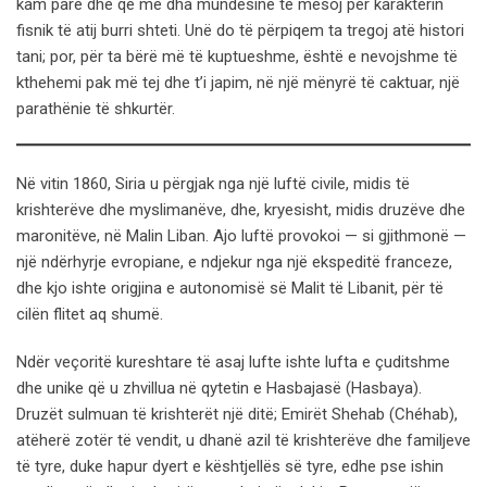
kam parë dhe që më dha mundësinë të mësoj për karakterin
fisnik të atij burri shteti. Unë do të përpiqem ta tregoj atë histori
tani; por, për ta bërë më të kuptueshme, është e nevojshme të
kthehemi pak më tej dhe t’i japim, në një mënyrë të caktuar, një
parathënie të shkurtër.
Në vitin 1860, Siria u përgjak nga një luftë civile, midis të
krishterëve dhe myslimanëve, dhe, kryesisht, midis druzëve dhe
maronitëve, në Malin Liban. Ajo luftë provokoi — si gjithmonë —
një ndërhyrje evropiane, e ndjekur nga një ekspeditë franceze,
dhe kjo ishte origjina e autonomisë së Malit të Libanit, për të
cilën flitet aq shumë.
Ndër veçoritë kureshtare të asaj lufte ishte lufta e çuditshme
dhe unike që u zhvillua në qytetin e Hasbajasë (Hasbaya).
Druzët sulmuan të krishterët një ditë; Emirët Shehab (Chéhab),
atëherë zotër të vendit, u dhanë azil të krishterëve dhe familjeve
të tyre, duke hapur dyert e kështjellës së tyre, edhe pse ishin