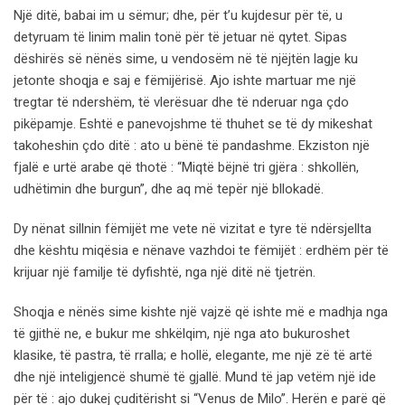
Një ditë, babai im u sëmur; dhe, për t’u kujdesur për të, u
detyruam të linim malin tonë për të jetuar në qytet. Sipas
dëshirës së nënës sime, u vendosëm në të njëjtën lagje ku
jetonte shoqja e saj e fëmijërisë. Ajo ishte martuar me një
tregtar të ndershëm, të vlerësuar dhe të nderuar nga çdo
pikëpamje. Eshtë e panevojshme të thuhet se të dy mikeshat
takoheshin çdo ditë : ato u bënë të pandashme. Ekziston një
fjalë e urtë arabe që thotë : “Miqtë bëjnë tri gjëra : shkollën,
udhëtimin dhe burgun”, dhe aq më tepër një bllokadë.
Dy nënat sillnin fëmijët me vete në vizitat e tyre të ndërsjellta
dhe kështu miqësia e nënave vazhdoi te fëmijët : erdhëm për të
krijuar një familje të dyfishtë, nga një ditë në tjetrën.
Shoqja e nënës sime kishte një vajzë që ishte më e madhja nga
të gjithë ne, e bukur me shkëlqim, një nga ato bukuroshet
klasike, të pastra, të rralla; e hollë, elegante, me një zë të artë
dhe një inteligjencë shumë të gjallë. Mund të jap vetëm një ide
për të : ajo dukej çuditërisht si “Venus de Milo”. Herën e parë që