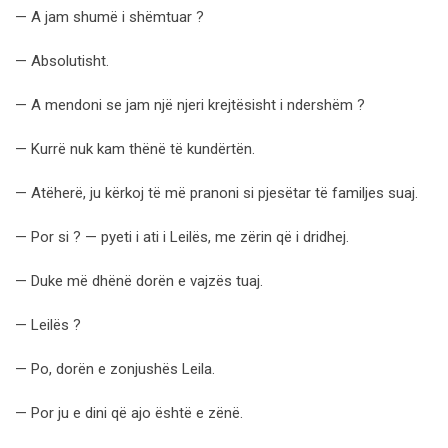
— A jam shumë i shëmtuar ?
— Absolutisht.
— A mendoni se jam një njeri krejtësisht i ndershëm ?
— Kurrë nuk kam thënë të kundërtën.
— Atëherë, ju kërkoj të më pranoni si pjesëtar të familjes suaj.
— Por si ? — pyeti i ati i Leilës, me zërin që i dridhej.
— Duke më dhënë dorën e vajzës tuaj.
— Leilës ?
— Po, dorën e zonjushës Leila.
— Por ju e dini që ajo është e zënë.