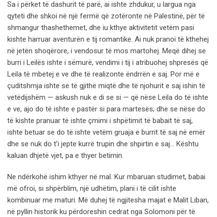
Sa i përket të dashurit të parë, ai ishte zhdukur, u largua nga
qyteti dhe shkoi në një fermë që zotëronte në Palestinë, për të
shmangur thashethemet, dhe iu kthye aktivitetit vetëm pasi
kishte harruar aventurën e tij romantike. Ai nuk pranoi të kthehej
në jetën shoqërore, i vendosur të mos martohej. Meqë dihej se
burri i Leilës ishte i sëmurë, vendimi i tij i atribuohej shpresës që
Leila të mbetej e ve dhe të realizonte ëndrrën e saj. Por më e
çuditshmja ishte se të gjithë miqtë dhe të njohurit e saj ishin të
vetëdijshëm — askush nuk e di se si — që nëse Leila do të ishte
e ve, ajo do të ishte e pastër si para martesës; dhe se nëse do
të kishte pranuar të ishte çmimi i shpëtimit të babait të saj,
ishte betuar se do të ishte vetëm gruaja e burrit të saj në emër
dhe se nuk do t’i jepte kurrë trupin dhe shpirtin e saj… Kështu
kaluan dhjetë vjet, pa e thyer betimin.
Ne ndërkohë ishim kthyer në mal. Kur mbaruan studimet, babai
më ofroi, si shpërblim, një udhëtim, plani i të cilit ishte
kombinuar me maturi. Më duhej të ngjitesha majat e Malit Liban,
në pyllin historik ku përdoreshin cedrat nga Solomoni për të