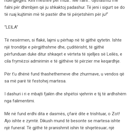
ndërgjegjes. Kini mëshirë për mua… Më falni… Gjithashtu më
falni për dhimbjen që ju shkaktoj padashur. Të jeni i sigurt se do
të ruaj kujtimin më të pastër dhe të përjetshëm për ju!”
“LEILA”
Të nesërmen, si flakë, lajmi u përhap në të gjithë qytetin. Ishte
një tronditje e përgjithshme dhe, çuditërisht, të gjithë
përfunduan duke ditur shkaqet e vërteta të sjelljes së Leilës, e
cila frymëzoi admirimin e të gjithëve të përzier me keqardhje.
Për t’u dhënë fund thashethemeve dhe zhurmave, u vendos që
sa më parë të festohej martesa.
I dashuri i ri e mbajti fjalën dhe shpëtoi vjehrrin e tij të ardhshëm
nga falimentimi.
Më në fund erdhi dita e dasmës, çfarë dite e trishtuar, o Zot!
Ajo ishte e zymtë. Dikush mund të besonte se martesa ishte
një funeral. Të gjithë të pranishmit ishin të shqetësuar; një