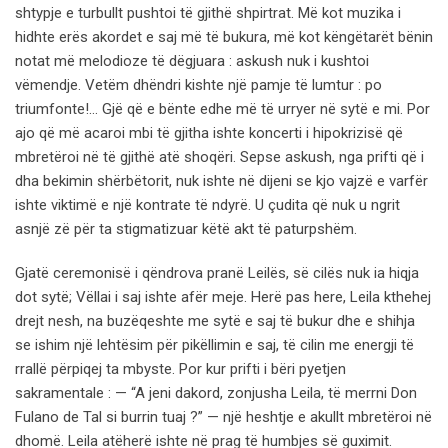
shtypje e turbullt pushtoi të gjithë shpirtrat. Më kot muzika i
hidhte erës akordet e saj më të bukura, më kot këngëtarët bënin
notat më melodioze të dëgjuara : askush nuk i kushtoi
vëmendje. Vetëm dhëndri kishte një pamje të lumtur : po
triumfonte!… Gjë që e bënte edhe më të urryer në sytë e mi. Por
ajo që më acaroi mbi të gjitha ishte koncerti i hipokrizisë që
mbretëroi në të gjithë atë shoqëri. Sepse askush, nga prifti që i
dha bekimin shërbëtorit, nuk ishte në dijeni se kjo vajzë e varfër
ishte viktimë e një kontrate të ndyrë. U çudita që nuk u ngrit
asnjë zë për ta stigmatizuar këtë akt të paturpshëm.
Gjatë ceremonisë i qëndrova pranë Leilës, së cilës nuk ia hiqja
dot sytë; Vëllai i saj ishte afër meje. Herë pas here, Leila kthehej
drejt nesh, na buzëqeshte me sytë e saj të bukur dhe e shihja
se ishim një lehtësim për pikëllimin e saj, të cilin me energji të
rrallë përpiqej ta mbyste. Por kur prifti i bëri pyetjen
sakramentale : — “A jeni dakord, zonjusha Leila, të merrni Don
Fulano de Tal si burrin tuaj ?” — një heshtje e akullt mbretëroi në
dhomë. Leila atëherë ishte në prag të humbjes së guximit.