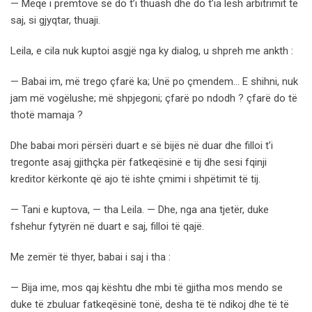
— Meqë i premtove se do t’i thuash dhe do t’ia lësh arbitrimit të
saj, si gjyqtar, thuaji.
Leila, e cila nuk kuptoi asgjë nga ky dialog, u shpreh me ankth :
— Babai im, më trego çfarë ka; Unë po çmendem… E shihni, nuk
jam më vogëlushe; më shpjegoni; çfarë po ndodh ? çfarë do të
thotë mamaja ?
Dhe babai mori përsëri duart e së bijës në duar dhe filloi t’i
tregonte asaj gjithçka për fatkeqësinë e tij dhe sesi fqinji
kreditor kërkonte që ajo të ishte çmimi i shpëtimit të tij.
— Tani e kuptova, — tha Leila. — Dhe, nga ana tjetër, duke
fshehur fytyrën në duart e saj, filloi të qajë.
Me zemër të thyer, babai i saj i tha :
— Bija ime, mos qaj kështu dhe mbi të gjitha mos mendo se
duke të zbuluar fatkeqësinë tonë, desha të të ndikoj dhe të të