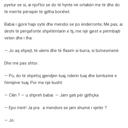
pyetur se si, ai njoftoi se do të hynte në ortakëri me të dhe do
të merrte përsipër të gjitha borxhet.
Babai i gjorë hapi sytë dhe mendoi se po ëndërronte; Më pas, ai
deshi të përqafonte shpëtimtarin e tij, me një gjest e përmbajti
veten dhe i tha :
— Jo aq shpejt; të ulemi dhe të flasim si burra, si biznesmenë.
Dhe më pas shtoi :
— Po, do të shpëtoj gjendjen tuaj, nderin tuaj dhe lumturinë e
fëmijëve tuaj; Por me një kusht.
— Cilin ? — u shpreh babai. — Jam gati për gjithçka.
— Epo mirë! Ja pra : a mendoni se jam shumë i vjetër ?
— Jo.