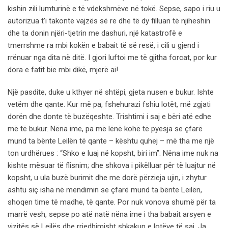
kishin zili lumturinë e të vdekshmëve në tokë. Sepse, sapo i riu u
autorizua t’i takonte vajzës së re dhe të dy filluan të njiheshin
dhe ta donin njëri-tjetrin me dashuri, një katastrofë e
tmerrshme ra mbi kokën e babait të së resë, i cili u gjend i
rrënuar nga dita në ditë. I gjori luftoi me të gjitha forcat, por kur
dora e fatit bie mbi dikë, mjerë ai!
Një pasdite, duke u kthyer në shtëpi, gjeta nusen e bukur. Ishte
vetëm dhe qante. Kur më pa, fshehurazi fshiu lotët, më zgjati
dorën dhe donte të buzëqeshte. Trishtimi i saj e bëri atë edhe
më të bukur. Nëna ime, pa më lënë kohë të pyesja se çfarë
mund ta bënte Leilën të qante – kështu quhej – më tha me një
ton urdhërues : “Shko e luaj në kopsht, biri im”. Nëna ime nuk na
kishte mësuar të flisnim; dhe shkova i pikëlluar për të luajtur në
kopsht, u ula buzë burimit dhe me dorë përzieja ujin, i zhytur
ashtu siç isha në mendimin se çfarë mund ta bënte Leilën,
shoqen time të madhe, të qante. Por nuk vonova shumë për ta
marrë vesh, sepse po atë natë nëna ime i tha babait arsyen e
vizitës së Leilës dhe rrjedhimisht shkakun e lotëve të saj. Ja