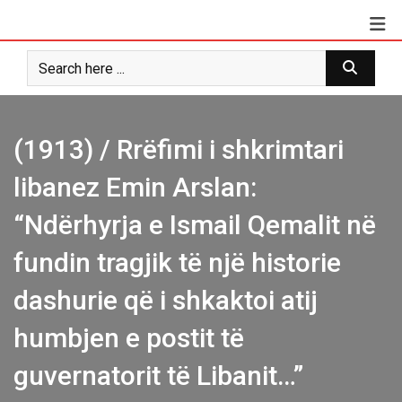
Skip
to
content
(1913) / Rrëfimi i shkrimtari
libanez Emin Arslan:
“Ndërhyrja e Ismail Qemalit në
fundin tragjik të një historie
dashurie që i shkaktoi atij
humbjen e postit të
guvernatorit të Libanit…”