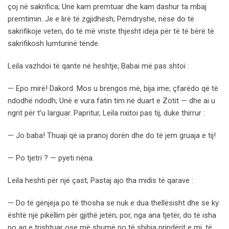
çoj në sakrifica; Unë kam premtuar dhe kam dashur ta mbaj
premtimin. Je e lirë të zgjidhësh; Përndryshe, nëse do të
sakrifikoje veten, do të më vriste thjesht ideja për të të bërë të
sakrifikosh lumturinë tënde.
Leila vazhdoi të qante në heshtje; Babai më pas shtoi :
— Epo mirë! Dakord. Mos u brengos më, bija ime; çfarëdo që të
ndodhë ndodh; Unë e vura fatin tim në duart e Zotit — dhe ai u
ngrit për t’u larguar. Papritur, Leila nxitoi pas tij, duke thirrur :
— Jo baba! Thuaji që ia pranoj dorën dhe do të jem gruaja e tij!
— Po tjetri ? — pyeti nëna.
Leila heshti për një çast; Pastaj ajo tha midis të qarave :
— Do të gënjeja po të thosha se nuk e dua thellësisht dhe se ky
është një pikëllim për gjithë jetën; por, nga ana tjetër, do të isha
po aq e trishtuar ose më shumë po të shihja prindërit e mi, të