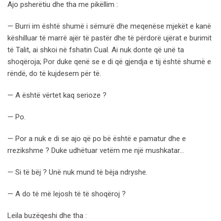
Ajo psherëtiu dhe tha me pikëllim :
— Burri im është shumë i sëmurë dhe meqenëse mjekët e kanë
këshilluar të marrë ajër të pastër dhe të përdorë ujërat e burimit
të Talit, ai shkoi në fshatin Cual. Ai nuk donte që unë ta
shoqëroja; Por duke qenë se e di që gjendja e tij është shumë e
rëndë, do të kujdesem për të.
— A është vërtet kaq serioze ?
— Po.
— Por a nuk e di se ajo që po bë është e pamatur dhe e
rrezikshme ? Duke udhëtuar vetëm me një mushkatar…
— Si të bëj ? Unë nuk mund të bëja ndryshe.
— A do të më lejosh të të shoqëroj ?
Leila buzëqeshi dhe tha :