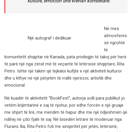
kulturë, emocion dhe krenari kombëtare.
Në mes
atmosferës
Një autograf i dedikuar
së ngrohtë
të
komunitetit shqiptar në Kanada, pata privilegjin të takoj për herë
të parë një nga zërat më të veçantë të letërsisë shqiptare, Rita
Petro. Ishte një takim që tejkaloi kufijtë e një aktiviteti kulturor
dhe u kthye në një përjetim të rrallë njerëzor, artistik dhe
emocional.
Në kuadër të aktivitetit “BookFest”, autorja solli para publikut jo
vetëm krijimtarinë e saj të njohur, por edhe forcën e një gruaje
me shpirt të lirë, me mendim të hapur dhe me një ndjeshmëri që
ndihej në çdo fjalë të saj. Në bisedën letrare të moderuar nga
Flurans Ilia, Rita Petro foli me sinqeritet për jetën, letërsinë,