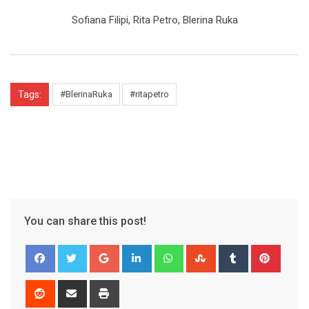
Sofiana Filipi, Rita Petro, Blerina Ruka
Tags:
#BlerinaRuka
#ritapetro
You can share this post!
Google+
LinkedIn
Whatsapp
StumbleUpon
Tumblr
Pinter
Reddit
Share
Print
via