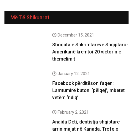
Më Të Shikuarat
December 15, 2021
Shoqata e Shkrimtarëve Shqiptaro-
Amerikanë kremtoi 20 vjetorin e
themelimit
January 12, 2021
Facebook përditëson faqen:
Lamtumirë butoni ‘pëlqej’, mbetet
vetëm ‘ndiq’
February 2, 2021
Anaida Deti, dentistja shqiptare
arrin majat në Kanada. Trofe e