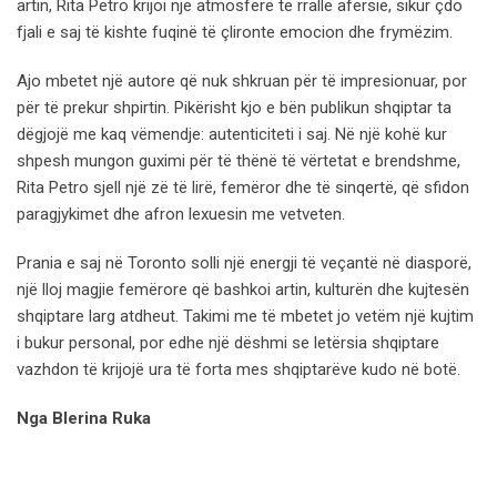
artin, Rita Petro krijoi një atmosferë të rrallë afërsie, sikur çdo
fjali e saj të kishte fuqinë të çlironte emocion dhe frymëzim.
Ajo mbetet një autore që nuk shkruan për të impresionuar, por
për të prekur shpirtin. Pikërisht kjo e bën publikun shqiptar ta
dëgjojë me kaq vëmendje: autenticiteti i saj. Në një kohë kur
shpesh mungon guximi për të thënë të vërtetat e brendshme,
Rita Petro sjell një zë të lirë, femëror dhe të sinqertë, që sfidon
paragjykimet dhe afron lexuesin me vetveten.
Prania e saj në Toronto solli një energji të veçantë në diasporë,
një lloj magjie femërore që bashkoi artin, kulturën dhe kujtesën
shqiptare larg atdheut. Takimi me të mbetet jo vetëm një kujtim
i bukur personal, por edhe një dëshmi se letërsia shqiptare
vazhdon të krijojë ura të forta mes shqiptarëve kudo në botë.
Nga Blerina Ruka