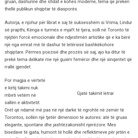
gruan, dashurinë dhe sfidat e kohës moderne, tema që prekën
thellë publikun shqiptar të diasporës.
Autorja, e njohur për librat e saj të suksesshëm si Vrima, Lindur
së prapthi, Kënga e turmës e mjaft të tjera, solli në Toronto të
njëjtën forcë emocionale dhe ndjeshmëri artistike që e ka bërë
një nga emrat më të dashur të letërsisë bashkëkohore
shqiptare. Përmes poezisë dhe prozës së saj, ajo ka ditur të
prekë tema delikate me një guxim femëror dhe një sinqeritet që
rrallë gjendet.
Por magjia e vërtetë
e këtij takimi nuk
Gjatë takimit letrar
mbeti vetëm në
sallën e aktivitetit.
Orët që ndamë më pas në një darkë të ngrohtë në zemër të
Torontos, sollën një tjetër dimension të autores: atë të gruas
elegante, spontane dhe jashtëzakonisht njerëzore. Mes
bisedave të gjata, humorit të hollë dhe reflektimeve për jetën e