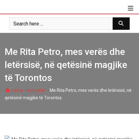
Skip
to
content
Me Rita Petro, mes verës dhe
letërsisë, në qetësinë magjike
të Torontos
-
-
Home
Aktualitet
Me Rita Petro, mes verës dhe letërsisë, në
qetësinë magjike të Torontos