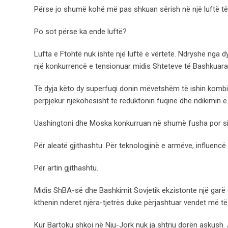
Përse jo shumë kohë më pas shkuan sërish në një luftë t
Po sot përse ka ende luftë?
Lufta e Ftohtë nuk ishte një luftë e vërtetë. Ndryshe nga dy
një konkurrencë e tensionuar midis Shteteve të Bashkuara 
Të dyja këto dy superfuqi donin mëvetshëm të ishin kombi 
përpjekur njëkohësisht të reduktonin fuqinë dhe ndikimin e 
Uashingtoni dhe Moska konkurruan në shumë fusha por si
Për aleatë gjithashtu. Për teknologjinë e armëve, influencë
Për artin gjithashtu.
Midis ShBA-së dhe Bashkimit Sovjetik ekzistonte një garë q
kthenin nderet njëra-tjetrës duke përjashtuar vendet më të
Kur Bartoku shkoi në Nju-Jork nuk ja shtriu dorën askush. Ai