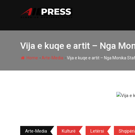
Skip
to
content
Vija e kuqe e artit – Nga Mo
-
-
Home
Arte-Media
Vija e kuqe e artit – Nga Monika Sta
Arte-Media
Kulturë
Letërsi
Shqipëri