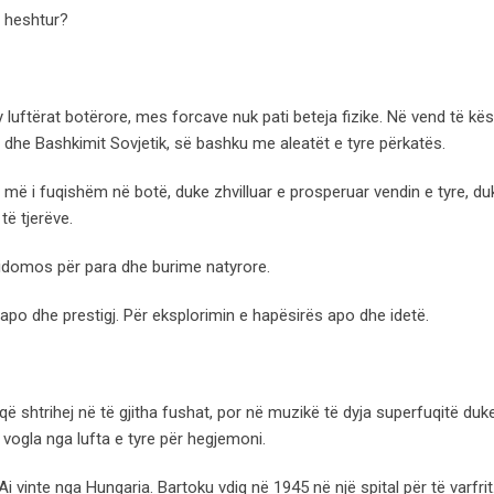
ë heshtur?
 luftërat botërore, mes forcave nuk pati beteja fizike. Në vend të kësa
dhe Bashkimit Sovjetik, së bashku me aleatët e tyre përkatës.
më i fuqishëm në botë, duke zhvilluar e prosperuar vendin e tyre, du
të tjerëve.
domos për para dhe burime natyrore.
 apo dhe prestigj. Për eksplorimin e hapësirës apo dhe idetë.
ë shtrihej në të gjitha fushat, por në muzikë të dyja superfuqitë duke
 vogla nga lufta e tyre për hegjemoni.
 vinte nga Hungaria. Bartoku vdiq në 1945 në një spital për të varfrit