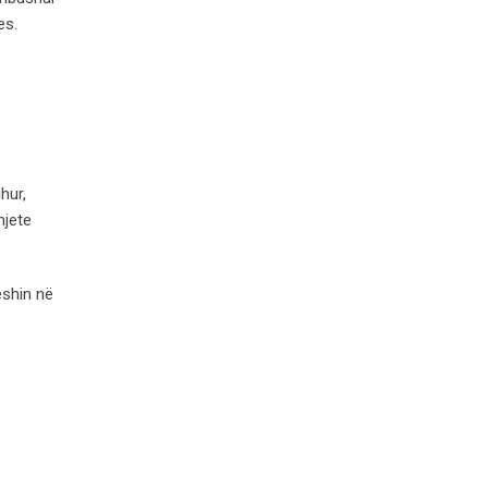
es.
hur,
mjete
eshin në