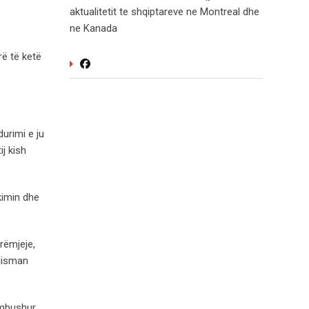
aktualitetit te shqiptareve ne Montreal dhe
ne Kanada
rë të ketë
durimi e ju
ij kish
kimin dhe
rëmjeje,
alisman
u mbushur