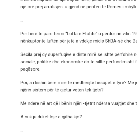
një orë prej arratisjes, u gjend në periferi të Romës i mbyll
…
Për herë të parë termi “Lufta e Ftohtë” u përdor në vitin 1
nënkuptonte luftën për jetë a vdekje midis ShBA-së dhe Ba
Secila prej dy superfuqive e dinte mirë se ishte përfshirë n
sociale, politike dhe ekonomike do të sillte përfundimis
paqësore.
Por, a i kishin bërë mirë të mëdhenjtë hesapet e tyre? Me je
njërin sistem për të gjetur veten tek tjetri?
Me ndere në art që i bënin njëri -tjetrit ndërsa vuajtjet dhe
A nuk ju duket lojë e gjitha kjo?
…