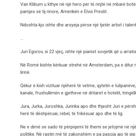
Van Kliburn u kthye në një hero për të rinjtë në mbarë bot
pamjes së tij rinore, Amerikën e Elvis Preslit.
Ndoshta kjo ishte dhe arsyeja përse një tjetër artist i tale
…
Juri Egorov, si 22 vjeç, ishte një pianist sovjetik që u arra
Në Romë kishte kërkuar strehë në Amsterdam, pa e ditur mi
lirinë.
Qëkur e kish vizituar njëherë të vetme, qytetin e tulipanëv
kanale, frushullimën e gjetheve në dritaret e hotelit, tringë
Jura, Jurka, Juroshka, Jurinka apo dhe thjesht Juri e përs
herë të dëshpëruar, rebel, të frikësuar apo dhe të lig.
Ne e dimë se sado të përpiqemi të themi se jetojmë në një bo
politike. Në rastin më të zakonshëm e pa pasoja ajo të jep