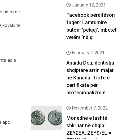
January 12, 2021
me nderime.
Facebook përditëson
faqen: Lamtumirë
ajkovski të
butoni ‘pëlqej’, mbetet
vetëm ‘ndiq’
February 2, 2021
shte aq e
Anaida Deti, dentistja
shqiptare arrin majat
në Kanada. Trofe e
certifikata për
profesionalizmin
November 7, 2022
Monedhë e lashtë
a apo i
shkruar në shqip:
ΖΕΥΣΕΛ; ZEYS/EL =