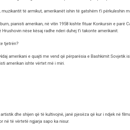
, muzikantit të armikut, amerikanët ishin të gatshëm t’i përkuleshin 
urn, pianisti amerikan, në vitin 1958 kishte fituar Konkursin e parë C
së Hrushovin nëse kësaj radhe nderi duhej t’i takonte amerikanit.
e tjetrën?
. Ndaj amerikani e quajti me vend që përparësia e Bashkimit Sovjetik i
i amerikan ishte vërtet më i miri.
artistik dhe shijen që të kultivojnë, janë pjesëza që kur i ndjek në film
në të vërtetë ngjarja sapo ka nisur.