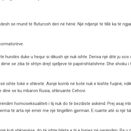
esh se mund të fluturosh deri në hënë. Një ndjenjë të tillë ka të ngja
nformatorëve.
 të hundës duke u hequr si dikush që nuk ishte. Derisa një ditë ju sos 
e e dimë se zilia të shtyn drejt sjelljeve të papërshtatshme. Dhe shoku i t
sisë ishte tokë e shkretë. Asnjë komb në botë nuk e kishte fuqinë, ndi
ë e dinë se ku mbaron Rusia, shkruante Cehovi.
ëndim homoseksualiteti i tij nuk do të bezdiste askënd. Prej asaj mb
rma të arta një emër me një tingëllim gjerman. E ruante atë si një t
jë kuti shkrepëse, do të ishte bileta e tij e hyrjes në perëndim. Pa 