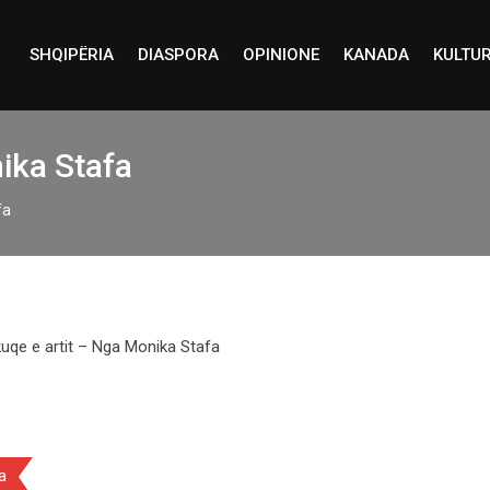
SHQIPËRIA
DIASPORA
OPINIONE
KANADA
KULTU
nika Stafa
fa
a