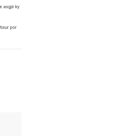
te asgjë ky
tisur por