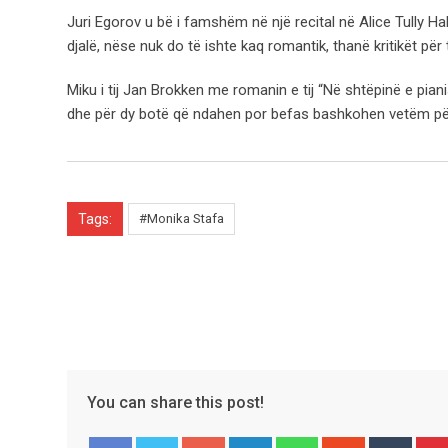
Juri Egorov u bë i famshëm në një recital në Alice Tully Hal
djalë, nëse nuk do të ishte kaq romantik, thanë kritikët për 
Miku i tij Jan Brokken me romanin e tij “Në shtëpinë e piani
dhe për dy botë që ndahen por befas bashkohen vetëm për nj
Tags:
#Monika Stafa
You can share this post!