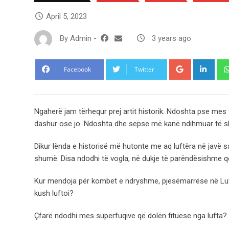
April 5, 2023
By
Admin
-
3 years ago
Google+
Link
Facebook
Twitter
Ngaherë jam tërhequr prej artit historik. Ndoshta pse mes
dashur ose jo. Ndoshta dhe sepse më kanë ndihmuar të sh
Dikur lënda e historisë më hutonte me aq luftëra në javë s
shumë. Disa ndodhi të vogla, në dukje të parëndësishme që
Kur mendoja për kombet e ndryshme, pjesëmarrëse në Luft
kush luftoi?
Çfarë ndodhi mes superfuqive që dolën fituese nga lufta?