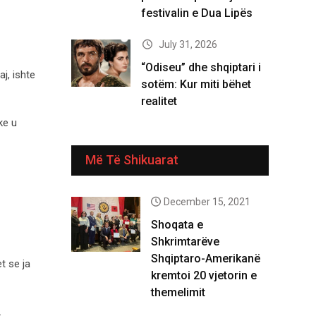
festivalin e Dua Lipës
July 31, 2026
“Odiseu” dhe shqiptari i
j, ishte
sotëm: Kur miti bëhet
realitet
ke u
Më Të Shikuarat
December 15, 2021
Shoqata e
Shkrimtarëve
Shqiptaro-Amerikanë
t se ja
kremtoi 20 vjetorin e
themelimit
.