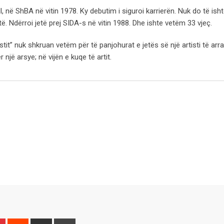
l, në ShBA në vitin 1978. Ky debutim i siguroi karrierën. Nuk do të ish
të. Ndërroi jetë prej SIDA-s në vitin 1988. Dhe ishte vetëm 33 vjeç.
stit” nuk shkruan vetëm për të panjohurat e jetës së një artisti të arra
ë arsye; në vijën e kuqe të artit.