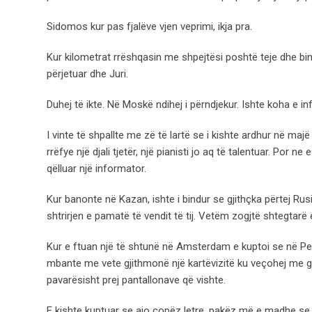
Sidomos kur pas fjalëve vjen veprimi, ikja pra.
Kur kilometrat rrëshqasin me shpejtësi poshtë teje dhe bind
përjetuar dhe Juri.
Duhej të ikte. Në Moskë ndihej i përndjekur. Ishte koha e i
I vinte të shpallte me zë të lartë se i kishte ardhur në majë
rrëfye një djali tjetër, një pianisti jo aq të talentuar. Por n
qëlluar një informator.
Kur banonte në Kazan, ishte i bindur se gjithçka përtej Ru
shtrirjen e pamatë të vendit të tij. Vetëm zogjtë shtegtar
Kur e ftuan një të shtunë në Amsterdam e kuptoi se në Per
mbante me vete gjithmonë një kartëvizitë ku veçohej me ge
pavarësisht prej pantallonave që vishte.
E kishte kuptuar se ajo copëz letre, pakëz më e madhe se n