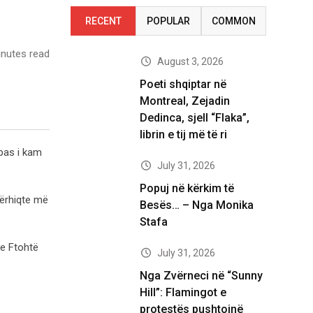
RECENT
POPULAR
COMMON
nutes read
August 3, 2026
Poeti shqiptar në
Montreal, Zejadin
Dedinca, sjell “Flaka”,
librin e tij më të ri
 pas i kam
July 31, 2026
Popuj në kërkim të
tërhiqte më
Besës… – Nga Monika
Stafa
 e Ftohtë
July 31, 2026
Nga Zvërneci në “Sunny
Hill”: Flamingot e
protestës pushtojnë