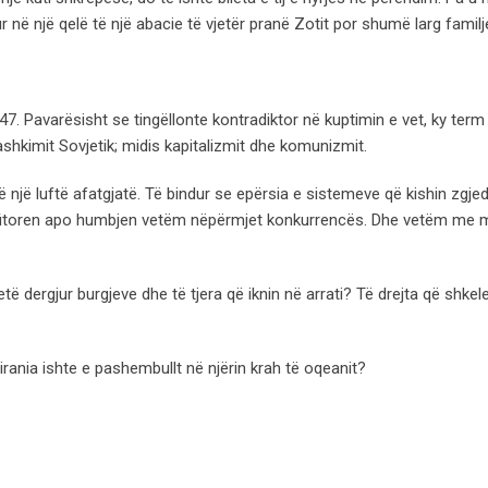
ur në një qelë të një abacie të vjetër pranë Zotit por shumë larg familj
947. Pavarësisht se tingëllonte kontradiktor në kuptimin e vet, ky term
shkimit Sovjetik; midis kapitalizmit dhe komunizmit.
ë një luftë afatgjatë. Të bindur se epërsia e sistemeve që kishin zgjed
ht fitoren apo humbjen vetëm nëpërmjet konkurrencës. Dhe vetëm me 
të dergjur burgjeve dhe të tjera që iknin në arrati? Të drejta që shkel
 tirania ishte e pashembullt në njërin krah të oqeanit?