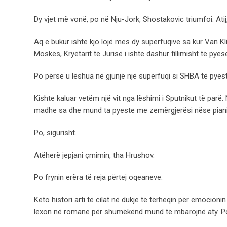
Dy vjet më vonë, po në Nju-Jork, Shostakovic triumfoi. Atij
Aq e bukur ishte kjo lojë mes dy superfuqive sa kur Van Klib
Moskës, Kryetarit të Jurisë i ishte dashur fillimisht të pye
Po përse u lëshua në gjunjë një superfuqi si SHBA të pyest
Kishte kaluar vetëm një vit nga lëshimi i Sputnikut të parë
madhe sa dhe mund ta pyeste me zemërgjerësi nëse pianist
Po, sigurisht.
Atëherë jepjani çmimin, tha Hrushov.
Po frynin erëra të reja përtej oqeaneve.
Këto histori arti të cilat në dukje të tërheqin për emocionin 
lexon në romane për shumëkënd mund të mbarojnë aty. Por 