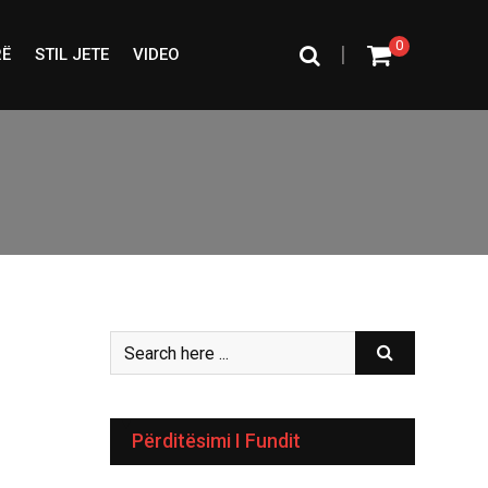
0
|
RË
STIL JETE
VIDEO
Përditësimi I Fundit