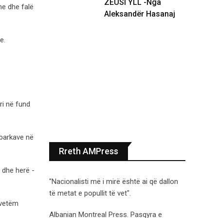
ZEUSI YLL -Nga
ne dhe falë
Aleksandër Hasanaj
e.
ri në fund
 barkave në
Rreth AMPress
 dhe herë -
"Nacionalisti më i mirë është ai që dallon
të metat e popullit të vet".
o vetëm
Albanian Montreal Press. Pasqyra e