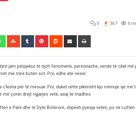
0
367
6 mi
edIn
Whatsapp
StumbleUpon
Tumblr
Pinterest
Reddit
Share
Print
via
Email
 tyre jam përpjekur të njoh fenomene, personazhe, vende të cilat më
oh më mirë botën sot. Por, edhe atë nesër.
a c’kisha për të mësuar. Por, duket ishte pikërisht kjo rrëmujë që më 
 më çonin drejt ngjarjes vetë, asaj të madhes.
ën e Parë dhe të Dytë Botërore, shpesh pyesja veten, po në Luftën