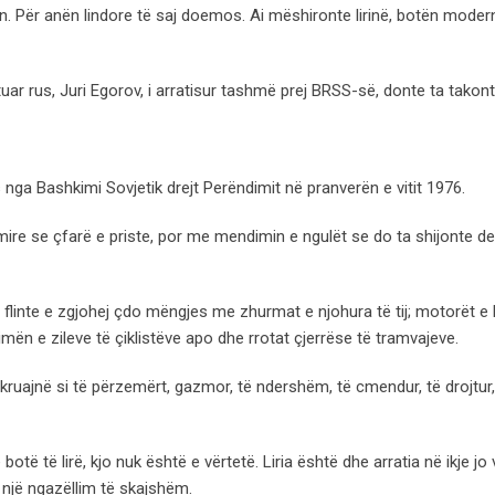
ën. Për anën lindore të saj doemos. Ai mëshironte lirinë, botën moder
ntuar rus, Juri Egorov, i arratisur tashmë prej BRSS-së, donte ta takont
tis nga Bashkimi Sovjetik drejt Perëndimit në pranverën e vitit 1976.
re se çfarë e priste, por me mendimin e ngulët se do ta shijonte de
e, flinte e zgjohej çdo mëngjes me zhurmat e njohura të tij; motorët e
llimën e zileve të çiklistëve apo dhe rrotat çjerrëse të tramvajeve.
hkruajnë si të përzemërt, gazmor, të ndershëm, të cmendur, të drojtur,
të të lirë, kjo nuk është e vërtetë. Liria është dhe arratia në ikje j
 një ngazëllim të skajshëm.