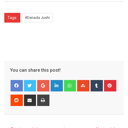
Tags:
#Denada Jushi
You can share this post!
Google+
LinkedIn
Whatsapp
StumbleUpon
Tumblr
Pinter
Reddit
Share
Print
via
Email