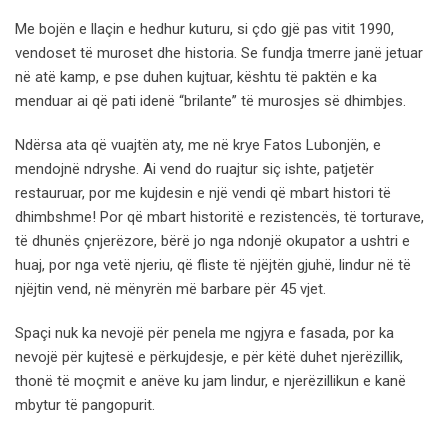
Me bojën e llaçin e hedhur kuturu, si çdo gjë pas vitit 1990,
vendoset të muroset dhe historia. Se fundja tmerre janë jetuar
në atë kamp, e pse duhen kujtuar, kështu të paktën e ka
menduar ai që pati idenë “brilante” të murosjes së dhimbjes.
Ndërsa ata që vuajtën aty, me në krye Fatos Lubonjën, e
mendojnë ndryshe. Ai vend do ruajtur siç ishte, patjetër
restauruar, por me kujdesin e një vendi që mbart histori të
dhimbshme! Por që mbart historitë e rezistencës, të torturave,
të dhunës çnjerëzore, bërë jo nga ndonjë okupator a ushtri e
huaj, por nga vetë njeriu, që fliste të njëjtën gjuhë, lindur në të
njëjtin vend, në mënyrën më barbare për 45 vjet.
Spaçi nuk ka nevojë për penela me ngjyra e fasada, por ka
nevojë për kujtesë e përkujdesje, e për këtë duhet njerëzillik,
thonë të moçmit e anëve ku jam lindur, e njerëzillikun e kanë
mbytur të pangopurit.