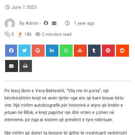
June 7, 2025
By
Admin
-
1 year ago
0
186
2 minutes read
Google+
LinkedIn
Whatsapp
StumbleUpon
Tumblr
Pinterest
Red
Share
Print
via
Email
Po lexoj librin e Vera Bekteshit, “Vila me tri porta”, një
këndvështrim krejt në anën tjetër nga ato që kam lexuar këto
vite. Një rrëfim autobiografik për historinë e atyre që lindën e
jetuan në Bllok, e krejt papritur një ditë vriten e çohen në
internime, po nga ai sistem që prindërit e tyre ndërtuan.
Një rrëfim që duhet ta lexojnë të gjithë të rreshtuarit verbërisht