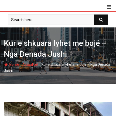
Skip
to
content
Kur e shkuara lyhet me bojë –
Nga Denada Jushi
-
-
Home
Aktualitet
Kur e shkuara lyhet me bojë – Nga Denada
Jushi