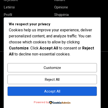
Letërsi
Opinione
Profil
Shqipëria
Shqiptarët në biznes
Stil Jete
We respect your privacy
Të tjera
Cookies help us improve your experience, deliver
personalized content, and analyze traffic. You can
choose which cookies to allow by clicking
Customize
. Click
Accept All
to consent or
Reject
All
to decline non-essential cookies.
Customize
Reject All
Accept All
© 2020 Barta. All Rights Reserved. by
RadiusTheme
Powered by
Shqipëri
Diasporë
Kanada
Kulturë