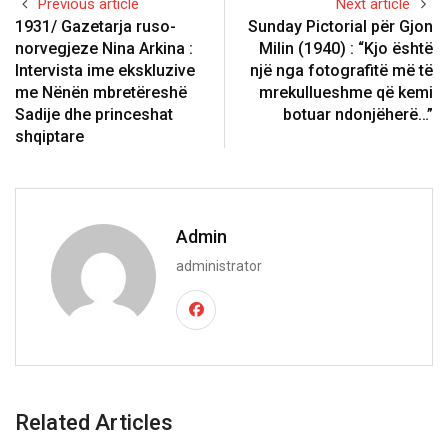
Previous article
Next article
1931/ Gazetarja ruso-
Sunday Pictorial për Gjon
norvegjeze Nina Arkina :
Milin (1940) : “Kjo është
Intervista ime ekskluzive
një nga fotografitë më të
me Nënën mbretëreshë
mrekullueshme që kemi
Sadije dhe princeshat
botuar ndonjëherë…”
shqiptare
Admin
administrator
Related Articles