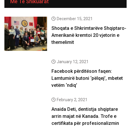
Më Të Shikuarat
December 15, 2021
Shoqata e Shkrimtarëve Shqiptaro-
Amerikanë kremtoi 20 vjetorin e
themelimit
January 12, 2021
Facebook përditëson faqen:
Lamtumirë butoni ‘pëlqej’, mbetet
vetëm ‘ndiq’
February 2, 2021
Anaida Deti, dentistja shqiptare
arrin majat në Kanada. Trofe e
certifikata për profesionalizmin