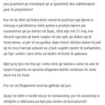
pas pushtetit që mendojnë që ai (pushteti) dhe udhëheqësit
janë të përjetshëm!
Kur në dy ditët që kisha bërë mend të pushoja nga lajmet e
rrëmuja e përditshme, këtë qetësi e prishën lajmet për
restaurimet që po bëhen në Spaç. Isha atje më 21 maj, me
shumë nga ata që kanë vuajtur në ato qeli, që duken aq të
tmerrshme, si për të na goditur duke thënë: kështu duhet të jetë
që të mos harrojë askush se çfarë vuajtën njerëz të pafajshëm,
që faji i vetëm i tyre ishte se lindën në kohë të gabuara.
Njëri prej tyre më tha që i vinte mirë që tabela e vënë në anë të
hyrjes tregonte se qeveria shqiptare kishte vendosur të vinte
dorë më në fund.
Por se në Shqipërinë tonë ka gjithnjë një por…
Spaçi në ditët e fundit nisi jo të restaurohej, por të savatohej si
shtëpitë e ndërtuara pa leje pas rënies së komunizmit!