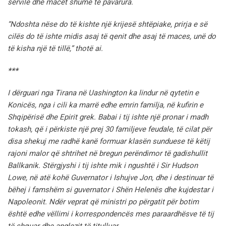
servilë dhe macet shumë të pavarura.
“Ndoshta nëse do të kishte një krijesë shtëpiake, prirja e së
cilës do të ishte midis asaj të qenit dhe asaj të maces, unë do
të kisha një të tillë,” thotë ai.
***
I dërguari nga Tirana në Uashington ka lindur në qytetin e
Konicës, nga i cili ka marrë edhe emrin familja, në kufirin e
Shqipërisë dhe Epirit grek.
Babai i tij ishte një pronar i madh
tokash, që i përkiste një prej 30 familjeve feudale, të cilat për
disa shekuj me radhë kanë formuar klasën sunduese të këtij
rajoni malor që shtrihet në bregun perëndimor të gadishullit
Ballkanik.
Stërgjyshi i tij ishte mik i ngushtë i Sir Hudson
Lowe, në atë kohë Guvernator i Ishujve Jon, dhe i destinuar të
bëhej i famshëm si guvernator i Shën Helenës dhe kujdestar i
Napoleonit.
Ndër veprat që ministri po përgatit për botim
është edhe vëllimi i korrespondencës mes paraardhësve të tij
të shquar dhe anglezit të titulluar.