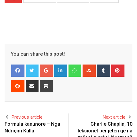
You can share this post!
Google+
LinkedIn
Whatsapp
StumbleUpon
Tumblr
Pinter
Reddit
Share
Print
via
Email
Previous article
Next article
Formula kanunore – Nga
Charlie Chaplin, 10
Ndriçim Kulla
leksionet për jetën që na