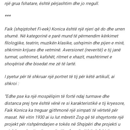
një grua fshatare, është përjashtim dhe jo rregull.
***
Faik (shqiptohet Fi-eek) Konica është një njeri që do dhe urren
shumë. Në kategorinë e parë mund të përmendim kërkimet
filologjike, teatrin, muzikën klasike, ushqimin dhe pijen e mirë,
shkrimin krijues dhe vetminë. Aversionet (neveritë) e tij janë
turmat, ushtrimet, kafshët, ritmet e xhazit, mashtrimet e
shoqërisë dhe bisedat me zë të lartë.
I pyetur për të shkruar një portret të tij për këtë artikull, ai
shkroi :
“Edhe pse ka një mospëlqim të fortë ndaj turmave dhe
distanca prej tyre është vënë re si karakteristikë e tij kryesore,
Faik Konica ka treguar gjithmonë një simpati të vërtetë për
masat. Në vitin 1930 ai iu lut mbretit Zog që të shqyrtonte një
projekt për rishpërndarjen e tokës në Shqipëri dhe projekti u