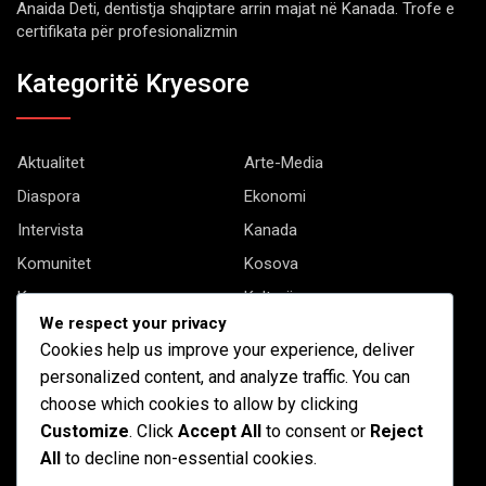
Anaida Deti, dentistja shqiptare arrin majat në Kanada. Trofe e
certifikata për profesionalizmin
Kategoritë Kryesore
Aktualitet
Arte-Media
Diaspora
Ekonomi
Intervista
Kanada
Komunitet
Kosova
Kryesore
Kulturë
We respect your privacy
Letërsi
Opinione
Cookies help us improve your experience, deliver
Profil
Shqipëria
personalized content, and analyze traffic. You can
Shqiptarët në biznes
Stil Jete
choose which cookies to allow by clicking
Customize
. Click
Accept All
to consent or
Reject
Të tjera
All
to decline non-essential cookies.