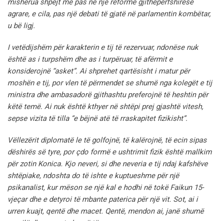
mishërua shpejt më pas në një reformë gjithëpërfshirëse
agrare, e cila, pas një debati të gjatë në parlamentin kombëtar,
u bë ligj.
I vetëdijshëm për karakterin e tij të rezervuar, ndonëse nuk
është as i turpshëm dhe as i turpëruar, të afërmit e
konsiderojnë “asket”. Ai shprehet qartësisht i matur për
moshën e tij, por vlen të përmendet se shumë nga kolegët e tij
ministra dhe ambasadorë gjithashtu preferojnë të heshtin për
këtë temë. Ai nuk është kthyer në shtëpi prej gjashtë vitesh,
sepse vizita të tilla “e bëjnë atë të rraskapitet fizikisht”.
Vëllezërit diplomatë le të golfojnë, të kalërojnë, të ecin sipas
dëshirës së tyre, por çdo formë e ushtrimit fizik është mallkim
për zotin Konica.
Kjo neveri, si dhe neveria e tij ndaj kafshëve
shtëpiake, ndoshta do të ishte e kuptueshme për një
psikanalist, kur mëson se një kal e hodhi në tokë Faikun 15-
vjeçar dhe e detyroi të mbante paterica për një vit. Sot, ai i
urren kuajt, qentë dhe macet. Qentë, mendon ai, janë shumë