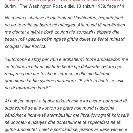
Burimi : The Washington Post, e diel, 13 shkurt 1938, faqe n°4
Në mesin e shefave të misionit në Uashington, beqarët janë
po aq të rrallë sa burrat në mëngjes. Ata mund të numërohen
me gishtat e njërës dorë, zbulon një sondazh i shpejtë dhe
beqari më i paprekshëm nga të gjithë duket se është ministri
shqiptar Faik Konica.
“Gjithmonë e shtyj për vitin e ardhshëm”, thotë ambasadori me
zë të butë, të cilit iu desht të bënte një deklaratë zyrtare një
muaj më parë për të shuar zërat se ai dhe një balerinë
amerikane kishin synime martesore. “E vërteta është se nuk
do të martohem kurrë.”
Ai nuk jep arsyet e tij dhe askush nuk e ka pyetur, por mund të
supozojmë se ai e kupton se gratë nuk mund t’i durojnë
sënduket e librave të stërmbushur me libra, fonografë kolosalë
në dhomën e ndenjes dhe dorëshkrime të shpërndara në të
gjithë ambientet.
Lulet e portokallisë, pranon ai, kanë vendin e