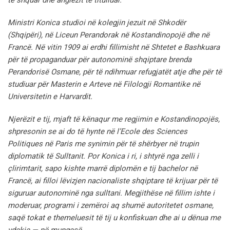
Ministri Konica studioi në kolegjin jezuit në Shkodër
(Shqipëri), në Liceun Perandorak në Kostandinopojë dhe në
Francë. Në vitin 1909 ai erdhi fillimisht në Shtetet e Bashkuara
për të propaganduar për autonominë shqiptare brenda
Perandorisë Osmane, për të ndihmuar refugjatët atje dhe për të
studiuar për Masterin e Arteve në Filologji Romantike në
Universitetin e Harvardit.
Njerëzit e tij, mjaft të kënaqur me regjimin e Kostandinopojës,
shpresonin se ai do të hynte në l’Ecole des Sciences
Politiques në Paris me synimin për të shërbyer në trupin
diplomatik të Sulltanit. Por Konica i ri, i shtyrë nga zelli i
çlirimtarit, sapo kishte marrë diplomën e tij bachelor në
Francë, ai filloi lëvizjen nacionaliste shqiptare të krijuar për të
siguruar autonominë nga sulltani. Megjithëse në fillim ishte i
moderuar, programi i zemëroi aq shumë autoritetet osmane,
saqë tokat e themeluesit të tij u konfiskuan dhe ai u dënua me
vdekje — në mungesë.