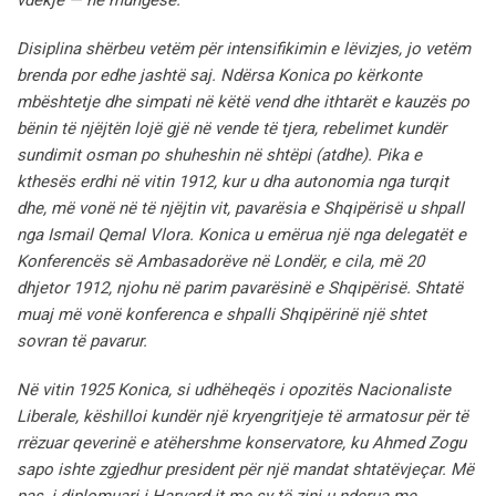
Disiplina shërbeu vetëm për intensifikimin e lëvizjes, jo vetëm
brenda por edhe jashtë saj. Ndërsa Konica po kërkonte
mbështetje dhe simpati në këtë vend dhe ithtarët e kauzës po
bënin të njëjtën lojë gjë në vende të tjera, rebelimet kundër
sundimit osman po shuheshin në shtëpi (atdhe). Pika e
kthesës erdhi në vitin 1912, kur u dha autonomia nga turqit
dhe, më vonë në të njëjtin vit, pavarësia e Shqipërisë u shpall
nga Ismail Qemal Vlora. Konica u emërua një nga delegatët e
Konferencës së Ambasadorëve në Londër, e cila, më 20
dhjetor 1912, njohu në parim pavarësinë e Shqipërisë. Shtatë
muaj më vonë konferenca e shpalli Shqipërinë një shtet
sovran të pavarur.
Në vitin 1925 Konica, si udhëheqës i opozitës Nacionaliste
Liberale, këshilloi kundër një kryengritjeje të armatosur për të
rrëzuar qeverinë e atëhershme konservatore, ku Ahmed Zogu
sapo ishte zgjedhur president për një mandat shtatëvjeçar. Më
pas, i diplomuari i Harvard-it me sy të zinj u nderua me