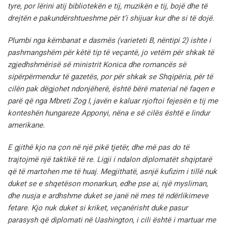
tyre, por lërini atij bibliotekën e tij, muzikën e tij,
bojë dhe të
drejtën e pakundërshtueshme për t’i shijuar kur dhe si të dojë.
Plumbi nga këmbanat e dasmës (varieteti B, nëntipi 2) ishte i
pashmangshëm për këtë tip të veçantë, jo vetëm për shkak të
zgjedhshmërisë së ministrit Konica dhe romancës së
sipërpërmendur të gazetës,
por për shkak se Shqipëria, për të
cilën pak dëgjohet ndonjëherë, është bërë material në faqen e
parë që nga Mbreti Zog I, javën e kaluar njoftoi fejesën e tij me
konteshën hungareze Apponyi, nëna e së cilës është e lindur
amerikane.
E gjithë kjo na çon në një pikë tjetër, dhe më pas do të
trajtojmë një taktikë të re. Ligji i ndalon diplomatët shqiptarë
që të martohen me të huaj. Megjithatë, asnjë kufizim i tillë nuk
duket se e shqetëson monarkun, edhe pse ai, një mysliman,
dhe nusja e ardhshme duket se janë në mes të ndërlikimeve
fetare. Kjo nuk duket si kriket, veçanërisht duke pasur
parasysh që diplomati në Uashington, i cili është i martuar me