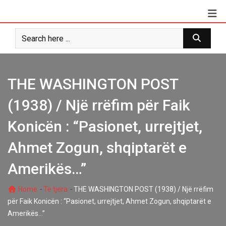
Skip
to
content
THE WASHINGTON POST
(1938) / Një rrëfim për Faik
Konicën : “Pasionet, urrejtjet,
Ahmet Zogun, shqiptarët e
Amerikës…”
-
-
Home
Të tjera
THE WASHINGTON POST (1938) / Një rrëfim
për Faik Konicën : “Pasionet, urrejtjet, Ahmet Zogun, shqiptarët e
Amerikës…”