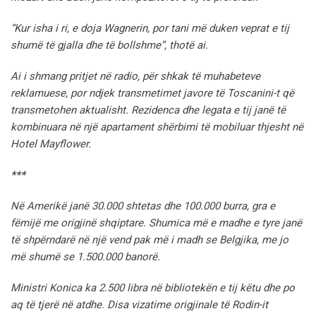
“Kur isha i ri, e doja Wagnerin, por tani më duken veprat e tij
shumë të gjalla dhe të bollshme”, thotë ai.
Ai i shmang pritjet në radio, për shkak të muhabeteve
reklamuese, por ndjek transmetimet javore të Toscanini-t që
transmetohen aktualisht. Rezidenca dhe legata e tij janë të
kombinuara në një apartament shërbimi të mobiluar thjesht në
Hotel Mayflower.
***
Në Amerikë janë 30.000 shtetas dhe 100.000 burra, gra e
fëmijë me origjinë shqiptare. Shumica më e madhe e tyre janë
të shpërndarë në një vend pak më i madh se Belgjika, me jo
më shumë se 1.500.000 banorë.
Ministri Konica ka 2.500 libra në bibliotekën e tij këtu dhe po
aq të tjerë në atdhe.
Disa vizatime origjinale të Rodin-it