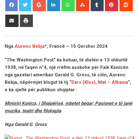
Google+
LinkedIn
Whatsapp
StumbleUpon
Tumblr
Pinterest
Red
Share
Print
via
Email
Nga
Aurenc Bebja
*, Francë – 15 Qershor 2024
“The Washington Post” ka botuar, të dielën e 13 shkurtit
1938, në faqen n°4, një rrëfim asokohe për Faik Konicën
nga gazetari amerikan Gerald G. Gross, të cilin, Aurenc
Bebja, nëpërmjet blogut të tij “
Dars (Klos), Mat – Albania
”,
e ka sjellë për publikun shqiptar :
Ministri Konica, i Shqipërisë, mbetet beqar; Pasionet e tij janë
muzika, teatri dhe filologjia
Nga Gerald G. Gross