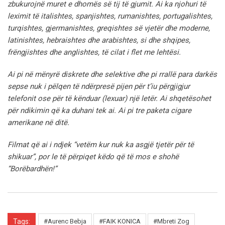
zbukurojnë muret e dhomës së tij të gjumit.
Ai ka njohuri të
leximit të italishtes, spanjishtes, rumanishtes, portugalishtes,
turqishtes, gjermanishtes, greqishtes së vjetër dhe moderne,
latinishtes, hebraishtes dhe arabishtes, si dhe shqipes,
frëngjishtes dhe anglishtes, të cilat i flet me lehtësi.
Ai pi në mënyrë diskrete dhe selektive dhe pi rrallë para darkës
sepse nuk i pëlqen të ndërpresë pijen për t’iu përgjigjur
telefonit ose për të kënduar (lexuar) një letër. Ai shqetësohet
për ndikimin që ka duhani tek ai. Ai pi tre paketa cigare
amerikane në ditë.
Filmat që ai i ndjek “vetëm kur nuk ka asgjë tjetër për të
shikuar”, por le të përpiqet këdo që të mos e shohë
“Borëbardhën!”
Tags:
#Aurenc Bebja
#FAIK KONICA
#Mbreti Zog