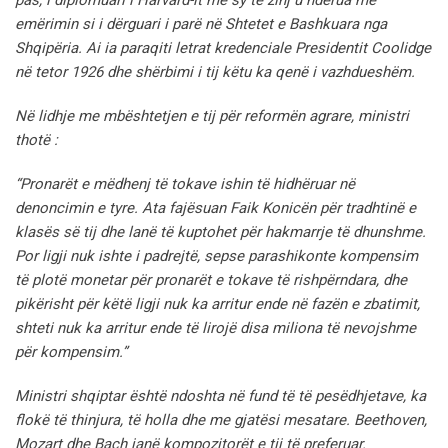
emërimin si i dërguari i parë në Shtetet e Bashkuara nga
Shqipëria. Ai ia paraqiti letrat kredenciale Presidentit Coolidge
në tetor 1926 dhe shërbimi i tij këtu ka qenë i vazhdueshëm.
Në lidhje me mbështetjen e tij për reformën agrare, ministri
thotë :
“Pronarët e mëdhenj të tokave ishin të hidhëruar në
denoncimin e tyre. Ata fajësuan Faik Konicën për tradhtinë e
klasës së tij dhe lanë të kuptohet për hakmarrje të dhunshme.
Por ligji nuk ishte i padrejtë, sepse parashikonte kompensim
të plotë monetar për pronarët e tokave të rishpërndara, dhe
pikërisht për këtë ligji nuk ka arritur ende në fazën e zbatimit,
shteti nuk ka arritur ende të lirojë disa miliona të nevojshme
për kompensim.”
Ministri shqiptar është ndoshta në fund të të pesëdhjetave, ka
flokë të thinjura, të holla dhe me gjatësi mesatare. Beethoven,
Mozart dhe Bach janë kompozitorët e tij të preferuar.