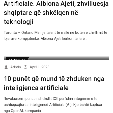
Artificiale. Albiona Ajeti, zhvilluesja
shqiptare që shkëlqen në
teknologji
Toronto – Ontario Me një talent të rrallë në botën e zhvillimit të
lojërave kompjuterike, Albiona Ajeti kërkon të lërë…
AKTUALITET
Admin
April 1, 2023
10 punët që mund të zhduken nga
inteligjenca artificiale
Revolucioni i punës i shekullit XXI përfshin integrimin e të
ashtuquajturës Inteligjencë Artificiale (AI). Kjo është kuptuar
nga OpenAI, kompania…