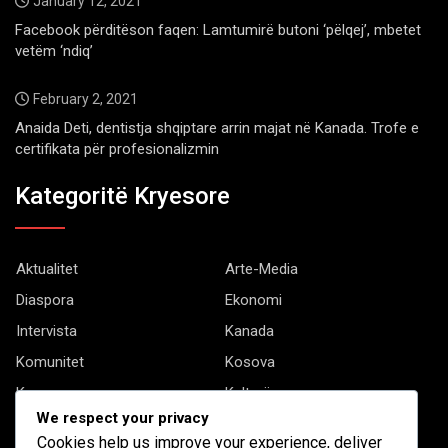
January 12, 2021
Facebook përditëson faqen: Lamtumirë butoni ‘pëlqej’, mbetet
vetëm ‘ndiq’
February 2, 2021
Anaida Deti, dentistja shqiptare arrin majat në Kanada. Trofe e
certifikata për profesionalizmin
Kategoritë Kryesore
Aktualitet
Arte-Media
Diaspora
Ekonomi
Intervista
Kanada
Komunitet
Kosova
Kryesore
Kulturë
We respect your privacy
Letërsi
Opinione
Cookies help us improve your experience, deliver