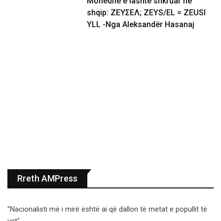
Monedhë e lashtë shkruar në
shqip: ΖΕΥΣΕΛ; ZEYS/EL = ZEUSI
YLL -Nga Aleksandër Hasanaj
Rreth AMPress
"Nacionalisti më i mirë është ai që dallon të metat e popullit të
vet".