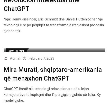
Revolucion intelektual dhe
ChatGPT
Nga: Henry Kissinger, Eric Schmidt dhe Daniel Huttenlocher Një
teknologji e re po përpiqet ta transformojë rrënjësisht procesin
njohës tek…
AKTUALITET
Admin
February 7, 2023
Mira Murati, shqiptaro-amerikania
që menaxhon ChatGPT
ChatGPT është një teknologji relovucionare që u lejon
kompjuterëve të kuptojnë dhe t’i përgjigjen gjuhës së folur. Ky
model gjuhe…