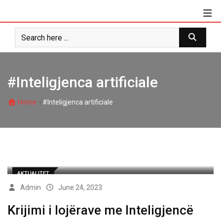
Skip
to
content
#Inteligjenca artificiale
-
Home
#Inteligjenca artificiale
AKTUALITET
Admin
June 24, 2023
Krijimi i lojërave me Inteligjencë