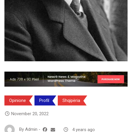
Opinione
Profil
Shqipëria
November 20, 2022
By
Admin
-
4 years ago