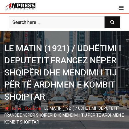
Skip
to
content
LE MATIN (1921) / UDHËTIMI I
DEPUTETIT FRANCEZ NËPËR
SHQIPËRI DHE MENDIMI I TIJ
PËR TË ARDHMEN E KOMBIT
SHQIPTAR
-
-
Home
Opinione
LE MATIN (1921) / UDHËTIMI I DEPUTETIT
FRANCEZ NËPËR SHQIPËRI DHE MENDIMI I TIJ PËR TË ARDHMEN E
KOMBIT SHQIPTAR