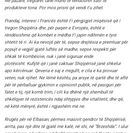
Në pazare, tregtarët tanë mund të vendosnin sasi të
produkteve tona. Por mos prisni që vendi t’u zihet.
Prandaj, interesi i Francës është t’i përgjigjet miqësisë që i
tregon Shqipëria dhe, për paqen e Evropës, është e
rëndësishme që kombet e mëdha t’i japin ndihmën e tyre
shtetit të ri.
Ai ka nevojë për të, sepse drejtësia e premtuar për
popujt e vegjël gjatë luftës së madhe, sepse respekti për
shkak të kombësive, nuk i janë siguruar ende
plotësisht.
Kufijtë që i janë caktuar Shqipërisë janë shkelur
apo kërcënuar.
Qeveria e saj e rregullt, e cila e ka provuar
veten, nuk njihet. Ne lëmë kështu, pa arsye të qartë dhe të aftë
për të përballuar gjykimin e opinionit publik, në pasiguri për
fatet e tij, një komb trim, i cili ka dhënë një shembull të
shkëlqyer të rezistencës ndaj shtypjes dhe vitalitetit, dhe që,
në këtë mënyrë, është i ngjashëm me ne.
Rrugës për në Elbasan, përmes masivit qendror të Shqipërisë,
arrita, pas një dite të gjatë me kalë, në shi, në “Brzeshda”.
I ulur