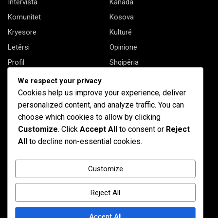
Intervista
Kanada
Komunitet
Kosova
Kryesore
Kulturë
Letërsi
Opinione
Profil
Shqipëria
Shqiptarët në biznes
Stil Jete
We respect your privacy
Të tjera
Cookies help us improve your experience, deliver
personalized content, and analyze traffic. You can
choose which cookies to allow by clicking
Customize
. Click
Accept All
to consent or
Reject
All
to decline non-essential cookies.
Customize
Reject All
Accept All