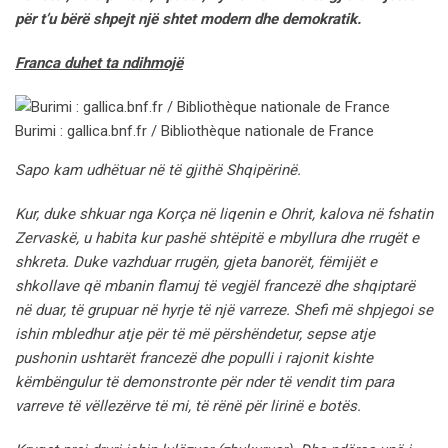
për t’u bërë shpejt një shtet modern dhe demokratik.
Franca duhet ta ndihmojë
Burimi : gallica.bnf.fr / Bibliothèque nationale de France
Sapo kam udhëtuar në të gjithë Shqipërinë.
Kur, duke shkuar nga Korça në liqenin e Ohrit, kalova në fshatin
Zervaskë, u habita kur pashë shtëpitë e mbyllura dhe rrugët e
shkreta. Duke vazhduar rrugën, gjeta banorët, fëmijët e
shkollave që mbanin flamuj të vegjël francezë dhe shqiptarë
në duar, të grupuar në hyrje të një varreze. Shefi më shpjegoi se
ishin mbledhur atje për të më përshëndetur, sepse atje
pushonin ushtarët francezë dhe populli i rajonit kishte
këmbëngulur të demonstronte për nder të vendit tim para
varreve të vëllezërve të mi, të rënë për lirinë e botës.