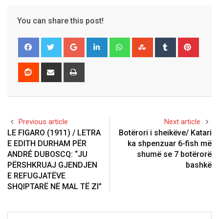
You can share this post!
Google+
LinkedIn
Whatsapp
StumbleUpon
Tumblr
Pinter
Reddit
Share
Print
via
Email
Previous article
Next article
LE FIGARO (1911) / LETRA
Botërori i sheikëve/ Katari
E EDITH DURHAM PËR
ka shpenzuar 6-fish më
ANDRÉ DUBOSCQ: “JU
shumë se 7 botërorë
PËRSHKRUAJ GJENDJEN
bashkë
E REFUGJATËVE
SHQIPTARË NË MAL TË ZI”