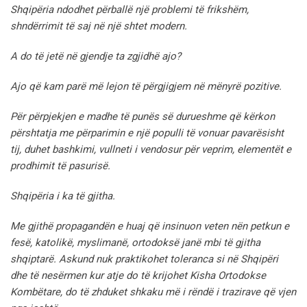
Shqipëria ndodhet përballë një problemi të frikshëm,
shndërrimit të saj në një shtet modern.
A do të jetë në gjendje ta zgjidhë ajo?
Ajo që kam parë më lejon të përgjigjem në mënyrë pozitive.
Për përpjekjen e madhe të punës së durueshme që kërkon
përshtatja me përparimin e një populli të vonuar pavarësisht
tij, duhet bashkimi, vullneti i vendosur për veprim, elementët e
prodhimit të pasurisë.
Shqipëria i ka të gjitha.
Me gjithë propagandën e huaj që insinuon veten nën petkun e
fesë, katolikë, myslimanë, ortodoksë janë mbi të gjitha
shqiptarë. Askund nuk praktikohet toleranca si në Shqipëri
dhe të nesërmen kur atje do të krijohet Kisha Ortodokse
Kombëtare, do të zhduket shkaku më i rëndë i trazirave që vjen