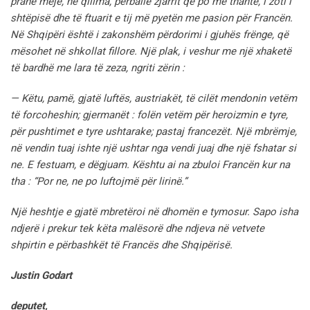
pranë meje, në qilima, përballë zjarrit që po më thante, i zoti i
shtëpisë dhe të ftuarit e tij më pyetën me pasion për Francën.
Në Shqipëri është i zakonshëm përdorimi i gjuhës frënge, që
mësohet në shkollat
fillore. Një plak, i veshur me një xhaketë
të bardhë me lara të
zeza, ngriti zërin :
— Këtu, pamë, gjatë luftës, austriakët, të cilët mendonin vetëm
të forcoheshin;
gjermanët : folën vetëm për heroizmin e tyre,
për pushtimet e tyre ushtarake;
pastaj francezët. Një mbrëmje,
në vendin tuaj ishte një ushtar nga vendi juaj dhe një fshatar si
ne. E festuam, e dëgjuam. Kështu ai na zbuloi Francën kur na
tha : “Por ne, ne po luftojmë për lirinë.”
Një heshtje e gjatë mbretëroi në dhomën e tymosur. Sapo isha
ndjerë i prekur tek këta malësorë dhe ndjeva në vetvete
shpirtin e përbashkët të Francës dhe Shqipërisë.
Justin Godart
deputet,