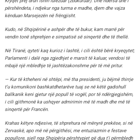
Kryqet prej druri ishin lulëzuar (zbukuruar). Dhe ndërsa unë i
përshëndeta, i ndjekur nga turma e madhe, djem dhe vajza
kënduan Marsejezën në frëngjisht.
Kudo, në Shqipërinë e ashpër dhe të bukur, kam marrë për
vendin tonë shprehjen e simpatisë së sinqertë dhe të thellë.
Në Tiranë, qyteti kaq kurioz i lashtë, i cili është bërë kryeqytet;
Parlamenti i dalë nga zgjedhjet e marsit të kaluar, vendosi të
mbajë një mbledhje të jashtëzakonshme për të më pritur.
—
Kur të ktheheni në shtëpi, më tha presidenti, ju bëjmë thirrje
t’u komunikoni bashkatdhetarëve tuaj se në këtë gadishull
ballkanik keni gjetur një popull të vogël, por të ndërgjegjshëm,
i cili gjithmonë ka ushqyer admirimin më të madh dhe më të
sinqertë për Francën.
Krahas këtyre ndjesive, të shprehura në mënyrë prekëse, si në
Zervaskë, apo më në përgjithësi, me entuziazmin e festave
popullore, sjell nga Shqipëria përshtypjet që dua t’i përmbledh