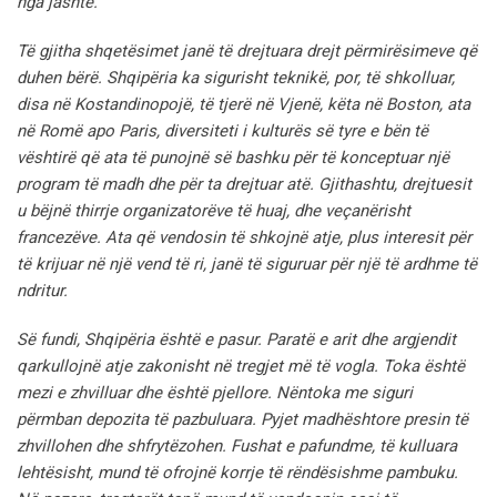
nga jashtë.
Të gjitha shqetësimet janë të drejtuara drejt përmirësimeve që
duhen bërë. Shqipëria ka sigurisht teknikë, por, të shkolluar,
disa në Kostandinopojë, të tjerë në Vjenë, këta në Boston, ata
në Romë apo Paris, diversiteti i kulturës së tyre e bën të
vështirë që ata të punojnë së bashku për të konceptuar një
program të madh dhe për ta drejtuar atë. Gjithashtu, drejtuesit
u bëjnë thirrje organizatorëve të huaj, dhe veçanërisht
francezëve. Ata që vendosin të shkojnë atje, plus interesit për
të krijuar në një vend të ri, janë të siguruar për një të ardhme të
ndritur.
Së fundi, Shqipëria është e pasur. Paratë e arit dhe argjendit
qarkullojnë atje zakonisht në tregjet më të vogla. Toka është
mezi e zhvilluar dhe është pjellore. Nëntoka me siguri
përmban depozita të pazbuluara. Pyjet madhështore presin të
zhvillohen dhe shfrytëzohen. Fushat e pafundme, të kulluara
lehtësisht, mund të ofrojnë korrje të rëndësishme pambuku.