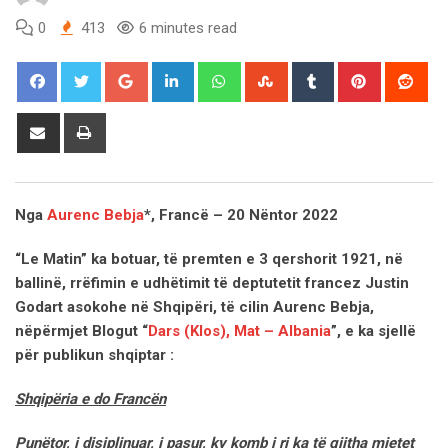
0
413
6 minutes read
Google+
LinkedIn
Whatsapp
StumbleUpon
Tumblr
Pinterest
Red
Share
Print
via
Email
Nga
Aurenc Bebja
*, Francë – 20 Nëntor 2022
“
Le Matin” ka botuar, të premten e 3 qershorit 1921, në
ballinë, rrëfimin e udhëtimit të deptutetit francez Justin
Godart asokohe në Shqipëri, të cilin Aurenc Bebja,
nëpërmjet Blogut “
Dars (Klos), Mat – Albania
”, e ka sjellë
për publikun shqiptar :
Shqipëria e do Francën
Punëtor, i disiplinuar, i pasur, ky komb i ri ka të gjitha mjetet