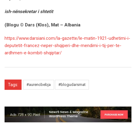
ish-nënsekretar i shtetit
(Blogu © Dars (Klos), Mat – Albania
https://www.darsiani.com/la-gazette/le-matin-1921-udhetimi-i-
deputetit-francez-neper-shqiperi-dhe-mendimi-i-tij-per-te-
ardhmen-e-kombit-shqiptar/
Tags:
#aurencbebja
#blogudarsmat