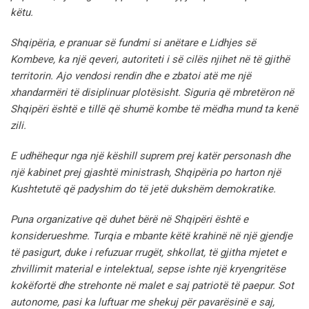
këtu.
Shqipëria, e pranuar së fundmi si anëtare e Lidhjes së
Kombeve, ka një qeveri, autoriteti i së cilës njihet në të gjithë
territorin. Ajo vendosi rendin dhe e zbatoi atë me një
xhandarmëri të disiplinuar plotësisht. Siguria që mbretëron në
Shqipëri është e tillë që shumë kombe të mëdha mund ta kenë
zili.
E udhëhequr nga një këshill suprem prej katër personash dhe
një kabinet prej gjashtë ministrash, Shqipëria po harton një
Kushtetutë që padyshim do të jetë dukshëm demokratike.
Puna organizative që duhet bërë në Shqipëri është e
konsiderueshme. Turqia e mbante këtë krahinë në një gjendje
të pasigurt, duke i refuzuar rrugët, shkollat, të gjitha mjetet e
zhvillimit material e intelektual, sepse ishte një kryengritëse
kokëfortë dhe strehonte në malet e saj patriotë të paepur. Sot
autonome, pasi ka luftuar me shekuj për pavarësinë e saj,