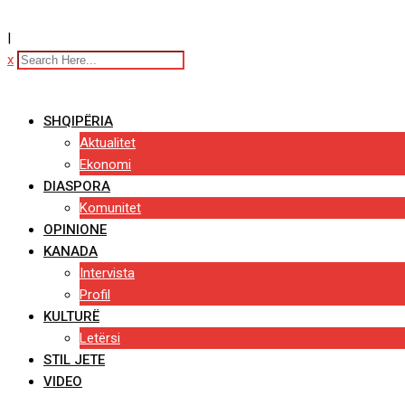
|
x
SHQIPËRIA
Aktualitet
Ekonomi
DIASPORA
Komunitet
OPINIONE
KANADA
Intervista
Profil
KULTURË
Letërsi
STIL JETE
VIDEO