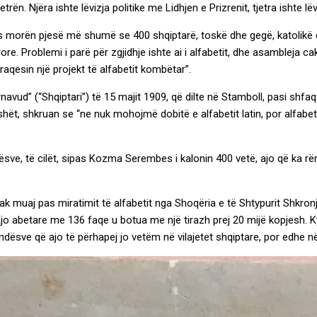
jetrën. Njëra ishte lëvizja politike me Lidhjen e Prizrenit, tjetra isht
es morën pjesë më shumë se 400 shqiptarë, toskë dhe gegë, katolik
e. Problemi i parë për zgjidhje ishte ai i alfabetit, dhe asambleja ca
aqesin një projekt të alfabetit kombëtar”.
Arnavud” (“Shqiptari”) të 15 majit 1909, që dilte në Stamboll, pasi shf
eshët, shkruan se “ne nuk mohojmë dobitë e alfabetit latin, por alfabeti
sve, të cilët, sipas Kozma Serembes i kalonin 400 vetë, ajo që ka rënd
pak muaj pas miratimit të alfabetit nga Shoqëria e të Shtypurit Shkronj
o abetare me 136 faqe u botua me një tirazh prej 20 mijë kopjesh. K
indësve që ajo të përhapej jo vetëm në vilajetet shqiptare, por edhe n