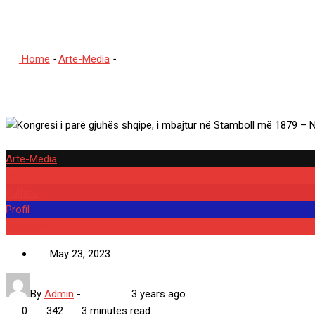
Bello
Home
-
Arte-Media
-
Kongresi i parë gjuhës shqipe, i mbajtur 
Arte-Media
Diaspora
Kulturë
Profil
Shqipëria
May 23, 2023
By
Admin
-
3 years ago
0
342
3 minutes read