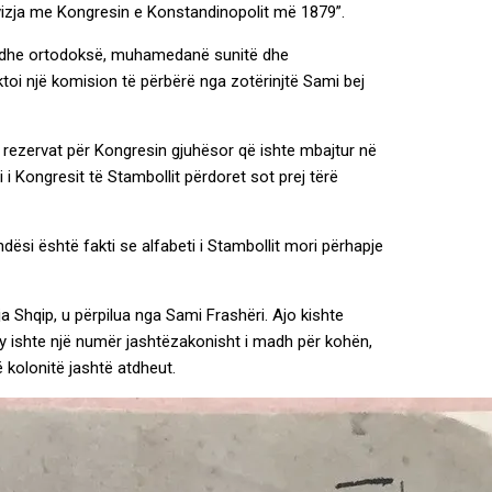
e lëvizja me Kongresin e Konstandinopolit më 1879”.
ë dhe ortodoksë, muhamedanë sunitë dhe
ktoi një komision të përbërë nga zotërinjtë Sami bej
aq rezervat për Kongresin gjuhësor që ishte mbajtur në
 i Kongresit të Stambollit përdoret sot prej tërë
ësi është fakti se alfabeti i Stambollit mori përhapje
a Shqip, u përpilua nga Sami Frashëri. Ajo kishte
y ishte një numër jashtëzakonisht i madh për kohën,
ë kolonitë jashtë atdheut.