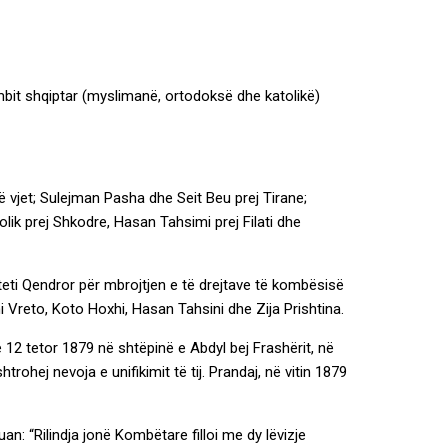
ombit shqiptar (myslimanë, ortodoksë dhe katolikë)
ë vjet; Sulejman Pasha dhe Seit Beu prej Tirane;
lik prej Shkodre, Hasan Tahsimi prej Filati dhe
iteti Qendror për mbrojtjen e të drejtave të kombësisë
ani Vreto, Koto Hoxhi, Hasan Tahsini dhe Zija Prishtina.
ë 12 tetor 1879 në shtëpinë e Abdyl bej Frashërit, në
rohej nevoja e unifikimit të tij. Prandaj, në vitin 1879
an: “Rilindja jonë Kombëtare filloi me dy lëvizje