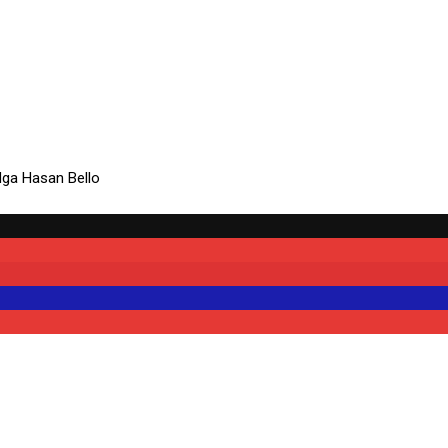
në Stamboll më 1879 – Nga Hasan Bello