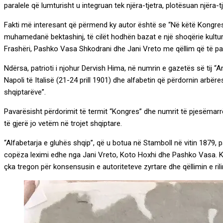
paralele që lumturisht u integruan tek njëra-tjetra, plotësuan njëra-t
Fakti më interesant që përmend ky autor është se “Në këtë Kongr
muhamedanë bektashinj, të cilët hodhën bazat e një shoqërie kulturor
Frashëri, Pashko Vasa Shkodrani dhe Jani Vreto me qëllim që të par
Ndërsa, patrioti i njohur Dervish Hima, në numrin e gazetës së tij “
Napoli të Italisë (21-24 prill 1901) dhe alfabetin që përdornin arbër
shqiptarëve”.
Pavarësisht përdorimit të termit “Kongres” dhe numrit të pjesëmarrë
të gjerë jo vetëm në trojet shqiptare.
“Alfabetarja e gluhës shqip”, që u botua në Stamboll në vitin 1879, 
copëza leximi edhe nga Jani Vreto, Koto Hoxhi dhe Pashko Vasa. Kj
çka tregon për konsensusin e autoriteteve zyrtare dhe qëllimin e ril