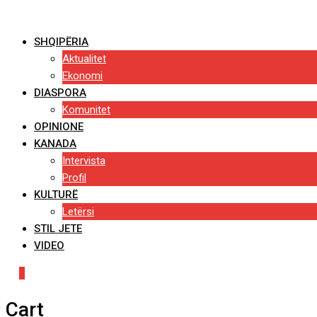
Skip
to
SHQIPËRIA
content
Aktualitet
Ekonomi
DIASPORA
Komunitet
OPINIONE
KANADA
Intervista
Profil
KULTURË
Letërsi
STIL JETE
VIDEO
0
Cart