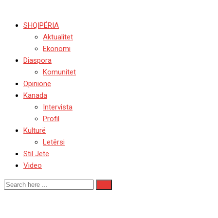
SHQIPËRIA
Aktualitet
Ekonomi
Diaspora
Komunitet
Opinione
Kanada
Intervista
Profil
Kulturë
Letërsi
Stil Jete
Video
Kongresi i parë gjuhës shq