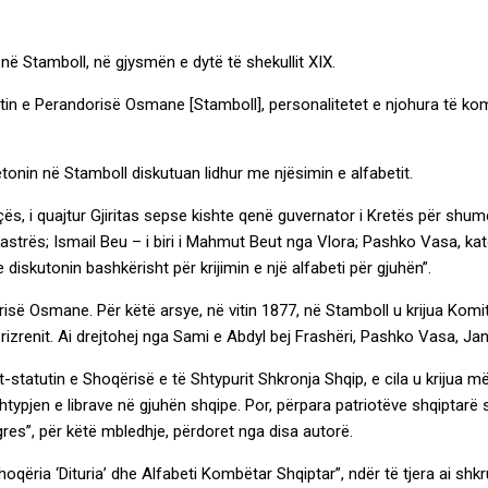
 në Stamboll, në gjysmën e dytë të shekullit XIX.
ytetin e Perandorisë Osmane [Stamboll], personalitetet e njohura të k
etonin në Stamboll diskutuan lidhur me njësimin e alfabetit.
çës, i quajtur Gjiritas sepse kishte qenë guvernator i Kretës për shum
strës; Ismail Beu – i biri i Mahmut Beut nga Vlora; Pashko Vasa, kato
diskutonin bashkërisht për krijimin e një alfabeti për gjuhën”.
orisë Osmane. Për këtë arsye, në vitin 1877, në Stamboll u krijua Kom
të Prizrenit. Ai drejtohej nga Sami e Abdyl bej Frashëri, Pashko Vasa, J
t-statutin e Shoqërisë e të Shtypurit Shkronja Shqip, e cila u krijua m
typjen e librave në gjuhën shqipe. Por, përpara patriotëve shqiptarë sht
res”, për këtë mbledhje, përdoret nga disa autorë.
qëria ‘Dituria’ dhe Alfabeti Kombëtar Shqiptar”, ndër të tjera ai shkru