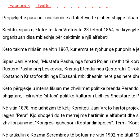
Google+
LinkedIn
Whatsapp
StumbleUpon
Tumblr
Pinterest
Reddit
Share
Print
Facebook
Twitter
via
Përpjekjet e para për unifikimin e alfabeteve të gjuhës shqipe filluan
Email
Kështu, sipas një letre të Jani Vretos të 23 tetorit 1864, në kryeq
organizuan disa mbledhje për caktimin e një alfabeti.
Këto takime rinisën në vitin 1867, kur emra të njohur që punonin e j
Sipas Jani Vretos, “Mustafa Pasha, nga fshati Pojan i rrethit të Kor
Rustem Pasha prej Leskoviku, Kristaq Efendiu nga Qestorati i Gjiroka
Kostandin Kristoforidhi nga Elbasani. mblidheshin herë pas here dhe 
Këto përpjekje u intensifikuan me zhvillimet politike brenda Perand
shqiptare, i cili ishte “shtabi” politiko-kulturor i Lidhjes Shqiptare 
Në vitin 1878, me udhëzim të këtij Komiteti, Jani Vreto hartoi projek
lagjen “Pera”. Kjo shoqëri do të merrej me hartimin e alfabetit dhe sh
zhvilloi punimet “Kongresi gjuhësor i Kostandinopojës”. Termi “Kong
Në artikullin e Kozma Serembres të botuar në vitin 1902 me titull “Sho