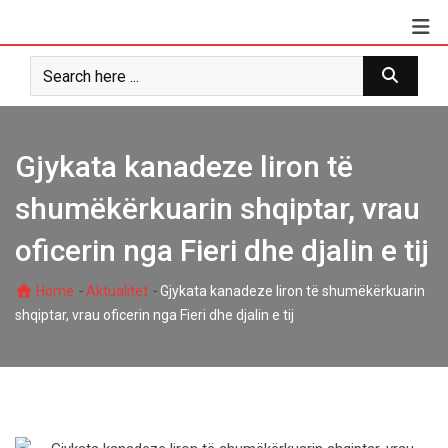
Skip
to
content
Gjykata kanadeze liron të
shumëkërkuarin shqiptar, vrau
oficerin nga Fieri dhe djalin e tij
-
-
Home
Aktualitet
Gjykata kanadeze liron të shumëkërkuarin
shqiptar, vrau oficerin nga Fieri dhe djalin e tij