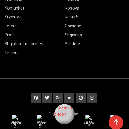
Komunitet
Kosova
Kryesore
Kulturë
Letërsi
Opinione
Profil
Shqipëria
Shqiptarët në biznes
Stil Jete
Të tjera
© 2020 Barta. All Rights Reserved. by
RadiusTheme
Shqipëri
Diasporë
Kanada
Kulturë