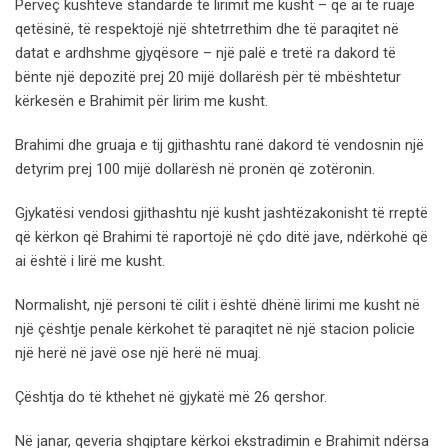
Përveç kushteve standarde të lirimit me kusht – që ai të ruajë
qetësinë, të respektojë një shtetrrethim dhe të paraqitet në
datat e ardhshme gjyqësore – një palë e tretë ra dakord të
bënte një depozitë prej 20 mijë dollarësh për të mbështetur
kërkesën e Brahimit për lirim me kusht.
Brahimi dhe gruaja e tij gjithashtu ranë dakord të vendosnin një
detyrim prej 100 mijë dollarësh në pronën që zotëronin.
Gjykatësi vendosi gjithashtu një kusht jashtëzakonisht të rreptë
që kërkon që Brahimi të raportojë në çdo ditë jave, ndërkohë që
ai është i lirë me kusht.
Normalisht, një personi të cilit i është dhënë lirimi me kusht në
një çështje penale kërkohet të paraqitet në një stacion policie
një herë në javë ose një herë në muaj.
Çështja do të kthehet në gjykatë më 26 qershor.
Në janar, qeveria shqiptare kërkoi ekstradimin e Brahimit ndërsa