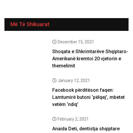
Më Të Shikuarat
December 15, 2021
Shoqata e Shkrimtarëve Shqiptaro-
Amerikanë kremtoi 20 vjetorin e
themelimit
January 12, 2021
Facebook përditëson faqen:
Lamtumirë butoni ‘pëlqej’, mbetet
vetëm ‘ndiq’
February 2, 2021
Anaida Deti, dentistja shqiptare