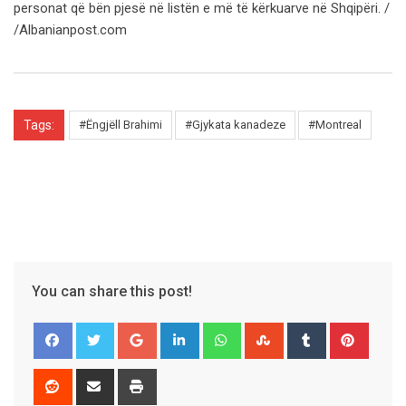
personat që bën pjesë në listën e më të kërkuarve në Shqipëri. /
/Albanianpost.com
Tags:
#Ëngjëll Brahimi
#Gjykata kanadeze
#Montreal
You can share this post!
Google+
LinkedIn
Whatsapp
StumbleUpon
Tumblr
Pinter
Reddit
Share
Print
via