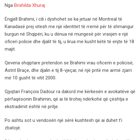
Nga
Brixhilda Xhuraj
Ëngjëll Brahimi, i cili i dyshohet se ka jetuar në Montreal të
Kanadasë prej vitesh me një identitet të rremë për të shmangur
burgun në Shqipëri, ku u dënua në mungesë për vrasjen e një
oficeri policie dhe djalit të tij, u lirua me kusht këtë të enjte të 18
majit.
Qeveria shqiptare pretendon se Brahimi vrau oficerin e policisë,
Astrit Braçe, dhe djalin e tij 8-vjeçar, në një pritë me armë zjarri
më 10 gusht të vitit 2000.
Gjyqtari François Dadour ra dakord me kërkesën e avokatëve që
përfaqësonin Brahimin, që ai të lirohej ndërkohë që çështja e
ekstradimit është në pritje.
Po ashtu sot u vendosën një sërë kushtesh që ai duhet t’i
zbatojë.