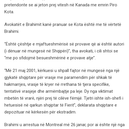
pretendonte se ai jeton prej vitesh në Kanada me emrin Piro
Kota.
Avokatët e Brahimit kanë pranuar se Kota është me të vërtetë
Brahimi.
“Është çështje e mjaftueshmërisë së provave që ai është autori
(i dënuar në mungesë në Shqipëri)”, tha avokati, i cili shtoi se
“me po sfidojmë besueshmërinë e provave atje”.
“Më 21 maj 2001, kërkuesi u shpall fajtor në mungesë nga një
gjykatë shqiptare për vrasje me paramendim për shkak të
hakmarrjes, vrasje të kryer në rrethana të tjera specifike,
tentativë vrasjeje dhe armëmbajtje pa leje. Dy nga viktimat
mbetën të vrarë, njëri prej të cilëve fëmijë. Tjetri ishte ish-shefi i
hetuesisë në qarkun shqiptar të Fierit”, deklarata shqiptare e
depozituar në kërkesën për ekstradim.
Brahimi u arrestua në Montreal më 26 janar, por ai ështe një nga