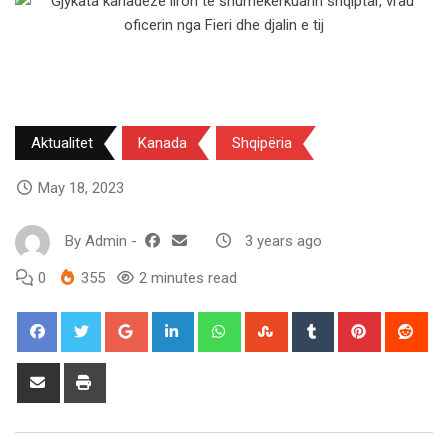
Aktualitet
Kanada
Shqipëria
May 18, 2023
By
Admin
-
3 years ago
0
355
2 minutes read
Google+
LinkedIn
Whatsapp
StumbleUpon
Tumblr
Pinterest
Red
Share
Print
via
Email