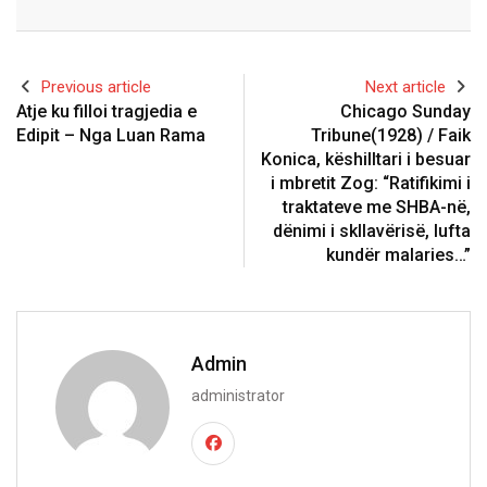
Email
Previous article
Next article
Atje ku filloi tragjedia e
Chicago Sunday
Edipit – Nga Luan Rama
Tribune(1928) / Faik
Konica, këshilltari i besuar
i mbretit Zog: “Ratifikimi i
traktateve me SHBA-në,
dënimi i skllavërisë, lufta
kundër malaries…”
Admin
administrator