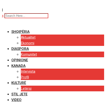
|
x
SHQIPËRIA
Aktualitet
Ekonomi
DIASPORA
Komunitet
OPINIONE
KANADA
Intervista
Profil
KULTURË
Letërsi
STIL JETE
VIDEO