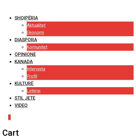
Skip
to
SHQIPËRIA
content
Aktualitet
Ekonomi
DIASPORA
Komunitet
OPINIONE
KANADA
Intervista
Profil
KULTURË
Letërsi
STIL JETE
VIDEO
0
Cart