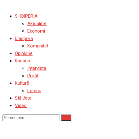
SHQIPËRIA
Aktualitet
Ekonomi
Diaspora
Komunitet
Opinione
Kanada
Intervista
Profil
Kulturë
Letërsi
Stil Jete
Video
#Ëngjëll Brahimi