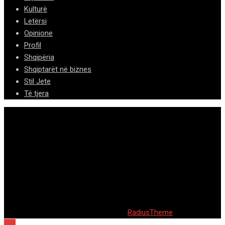
Kulturë
Letërsi
Opinione
Profil
Shqipëria
Shqiptarët në biznes
Stil Jete
Të tjera
© 2020 Barta. All Rights Reserved. by
RadiusTheme