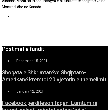
Albanian Montreal Press. Pasqyra e aktualitetit te shqiptareve ne
Montreal dhe ne Kanada
Postimet e fundit
December 15, 2021
Shoqata e Shkrimtarëve Shqiptaro-
Amerikanë kremtoi 20 vjetorin e themelimit
January 12, 2021
Facebook përditëson faqen: Lamtumirë
butoni ‘pëlqej’, mbetet vetëm ‘ndiq’