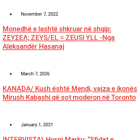
November 7, 2022
Monedhë e lashtë shkruar në shqip:
ΖΕΥΣΕΛ; ZEYS/EL = ZEUSI YLL -Nga
Aleksandër Hasanaj
March 7, 2026
KANADA/ Kush është Mendi, vajza e ikonës
Mirush Kabashi që sot moderon në Toronto
January 1, 2021
INTERVISTA\ Hysni Marku: “Sfidat e