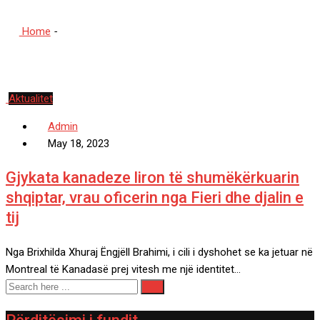
Home
-
#Ëngjëll Brahimi
Aktualitet
Admin
May 18, 2023
Gjykata kanadeze liron të shumëkërkuarin
shqiptar, vrau oficerin nga Fieri dhe djalin e
tij
Nga Brixhilda Xhuraj Ëngjëll Brahimi, i cili i dyshohet se ka jetuar në
Montreal të Kanadasë prej vitesh me një identitet…