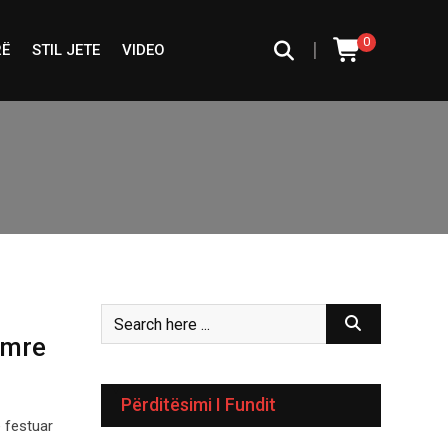
0
|
RË
STIL JETE
VIDEO
emre
Përditësimi I Fundit
 festuar