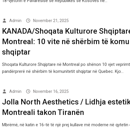
18-vjetorin e Pavarësisë së Republikës së Kosovës në…
Admin
November 21, 2025
KANADA/Shoqata Kulturore Shqiptar
Montreal: 10 vite në shërbim të komun
shqiptar
Shoqata Kulturore Shqiptare në Montreal po shënon 10 vjet veprimt
pandërprerë në shërbim të komunitetit shqiptar në Quebec. Kjo…
Admin
November 16, 2025
Jolla North Aesthetics / Lidhja esteti
Montreali takon Tiranën
Mbrëmë, në katin e 16-të të një prej kullave më moderne në qytetin e