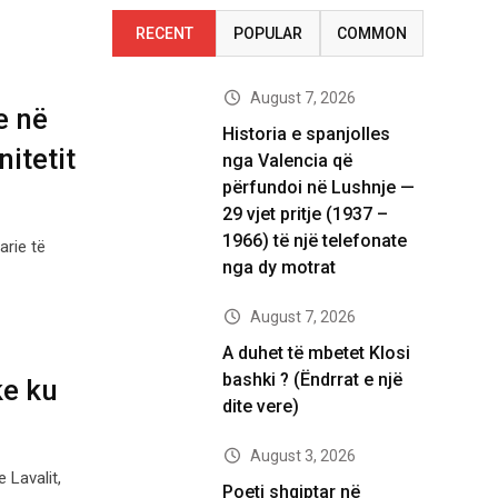
RECENT
POPULAR
COMMON
August 7, 2026
e në
Historia e spanjolles
itetit
nga Valencia që
përfundoi në Lushnje —
29 vjet pritje (1937 –
1966) të një telefonate
arie të
nga dy motrat
August 7, 2026
A duhet të mbetet Klosi
bashki ? (Ëndrrat e një
ke ku
dite vere)
August 3, 2026
 Lavalit,
Poeti shqiptar në