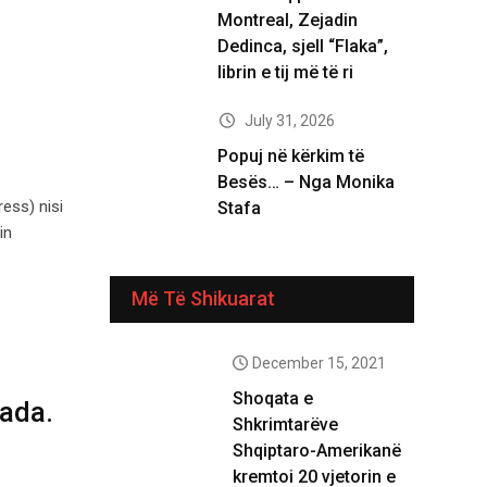
Montreal, Zejadin
Dedinca, sjell “Flaka”,
librin e tij më të ri
July 31, 2026
Popuj në kërkim të
Besës… – Nga Monika
ess) nisi
Stafa
in
Më Të Shikuarat
December 15, 2021
Shoqata e
ada.
Shkrimtarëve
Shqiptaro-Amerikanë
kremtoi 20 vjetorin e