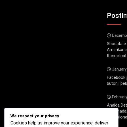
Postim
Decembe
Shoqata e 
Amerikanë 
themelimit
January
Facebook 
butoni ‘pël
February
Anaida Deti
në Kanada. 
We respect your privacy
profesiona
Cookies help us improve your experience, deliver