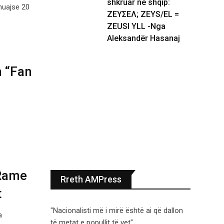
shkruar në shqip:
huajse 20
ΖΕΥΣΕΛ; ZEYS/EL =
ZEUSI YLL -Nga
Aleksandër Hasanaj
n “Fan
 Rame
Rreth AMPress
t
"Nacionalisti më i mirë është ai që dallon
a
të metat e popullit të vet".