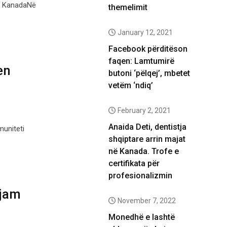
 në KanadaNë
themelimit
January 12, 2021
Facebook përditëson
faqen: Lamtumirë
en
butoni ‘pëlqej’, mbetet
vetëm ‘ndiq’
February 2, 2021
Anaida Deti, dentistja
uniteti
shqiptare arrin majat
në Kanada. Trofe e
certifikata për
profesionalizmin
 jam
November 7, 2022
Monedhë e lashtë