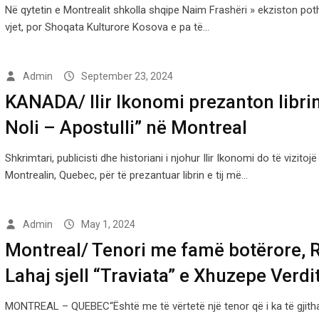
Në qytetin e Montrealit shkolla shqipe Naim Frashëri » ekziston pot
vjet, por Shoqata Kulturore Kosova e pa të…
Admin
September 23, 2024
KANADA/ Ilir Ikonomi prezanton libri
Noli – Apostulli” në Montreal
Shkrimtari, publicisti dhe historiani i njohur Ilir Ikonomi do të vizitojë
Montrealin, Quebec, për të prezantuar librin e tij më…
Admin
May 1, 2024
Montreal/ Tenori me famë botërore,
Lahaj sjell “Traviata” e Xhuzepe Verdi
MONTREAL – QUEBEC“Është me të vërtetë një tenor që i ka të gjith