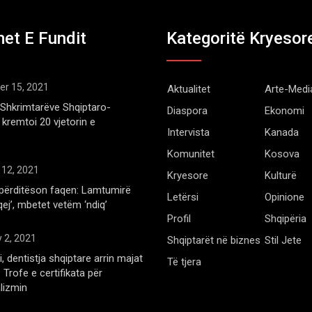
et E Fundit
Kategoritë Kryesor
r 15, 2021
Aktualitet
Arte-Medi
Shkrimtarëve Shqiptaro-
Diaspora
Ekonomi
kremtoi 20 vjetorin e
Intervista
Kanada
Komunitet
Kosova
 12, 2021
Kryesore
Kulturë
përditëson faqen: Lamtumirë
Letërsi
Opinione
qej’, mbetet vetëm ‘ndiq’
Profil
Shqipëria
 2, 2021
Shqiptarët në biznes
Stil Jete
, dentistja shqiptare arrin majat
Të tjera
Trofe e certifikata për
lizmin