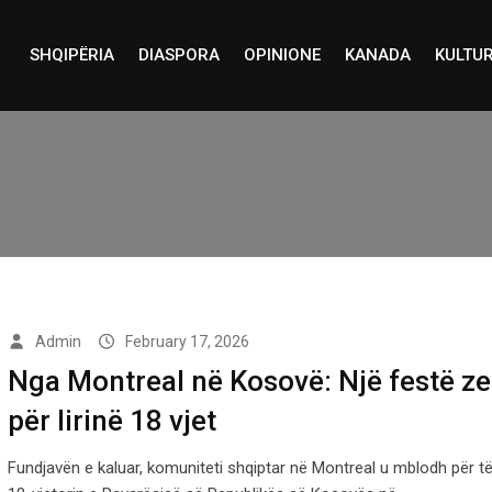
SHQIPËRIA
DIASPORA
OPINIONE
KANADA
KULTU
Admin
February 17, 2026
Nga Montreal në Kosovë: Një festë z
për lirinë 18 vjet
Fundjavën e kaluar, komuniteti shqiptar në Montreal u mblodh për të