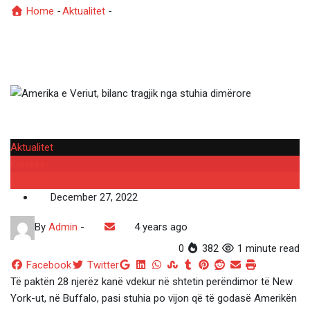
Home
-
Aktualitet
-
Amerika e Veriut, bilanc tragjik nga stuhia
dimërore
Aktualitet
Kanada
Kryesore
December 27, 2022
By
Admin
-
4 years ago
0
382
1 minute read
Google+
LinkedIn
Whatsapp
StumbleUpon
Tumblr
Pinterest
Reddit
Share
Print
Facebook
Twitter
via
Të paktën 28 ​​njerëz kanë vdekur në shtetin perëndimor të New
Email
York-ut, në Buffalo, pasi stuhia po vijon që të godasë Amerikën