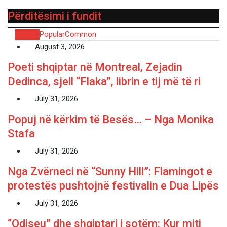
Përditësimi i fundit
Recent
Popular
Common
August 3, 2026
Poeti shqiptar në Montreal, Zejadin
Dedinca, sjell “Flaka”, librin e tij më të ri
July 31, 2026
Popuj në kërkim të Besës… – Nga Monika
Stafa
July 31, 2026
Nga Zvërneci në “Sunny Hill”: Flamingot e
protestës pushtojnë festivalin e Dua Lipës
July 31, 2026
“Odiseu” dhe shqiptari i sotëm: Kur miti