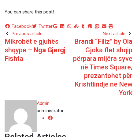
You can share this post!
Google+
LinkedIn
Whatsapp
StumbleUpon
Tumblr
Pinterest
Reddit
Share
Print
Facebook
Twitter
via
Previous article
Next article
Mikrobët e gjuhës
Brandi “Filiz” by Ola
Email
shqype –
Nga Gjergj
Gjoka flet shqip
Fishta
përpara mijëra syve
në Times Square,
prezantohet për
Krishtlindje në New
York
Admin
administrator
Related Articles