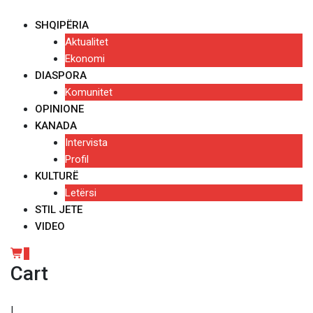
Skip
to
SHQIPËRIA
content
Aktualitet
Ekonomi
DIASPORA
Komunitet
OPINIONE
KANADA
Intervista
Profil
KULTURË
Letërsi
STIL JETE
VIDEO
0
Cart
|