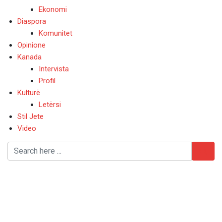
Ekonomi
Diaspora
Komunitet
Opinione
Kanada
Intervista
Profil
Kulturë
Letërsi
Stil Jete
Video
Amerika e Veriut, bilanc
tragjik nga stuhia
dimërore