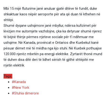
Mbi 15 mijë fluturime janë anuluar gjatë ditëve të fundit, duke
shkaktuar kaos nëpër aeroporte për ata që duan të kthehen në
shtëpi.
Shumë dyqane ushqimore janë mbyllur, ndërsa kufizimet për
lëvizjen me automjete vazhdojne, çka ka detyruar shumë njerez
të bëjnë thirrje përmes rrjeteve sociale për t’i ndihmuar me
ushqime. Në Kanada, provincat e Ontarios dhe Kuebekut kanë
pësuar dëmet më të mëdha nga kjo stuhi. Në Kuebek pothuajse
120.000 njerëz mbetën pa energji elektrike. Zyrtarët thonë mund
të duhen disa ditë deri të lidhet sërish të gjithë shtëpitë me
rrjetin elektrik.
Tags:
#Kanada
#New York
#Stuhia dimerore