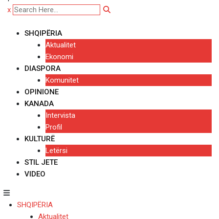
x
SHQIPËRIA
Aktualitet
Ekonomi
DIASPORA
Komunitet
OPINIONE
KANADA
Intervista
Profil
KULTURË
Letërsi
STIL JETE
VIDEO
SHQIPËRIA
Aktualitet