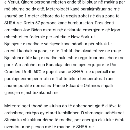
e Veriut. Qindra persona mbeten ende të bllokuar në makina për
më shumë se dy ditë. Meterologët kanë paralajmëruar se më
shumë se 1 metër dëborë do të rregjistrohet në disa zona të
SHBA-së. Rreth 57 persona kanë humbur jetën. Presidenti
amerikan Joe Biden miratoi një deklaratë emergjente që lejon
mbështetjen federale për shtetin e New York-ut.
Një pjesë e madhe e vdekjeve kanë ndodhur për shkak të
arrestit kardiak si pasojë e të ftohtit dhe aksidenteve në rrugë.
Një stuhi e tillë kaq e madhe nuk është regjistruar asnjëherë më
parë. Ajo shtrihet nga Kanadaja deri në pjesën jugore të Rio
Grandes. Rreth 60% e popullsisë së SHBA -së u përball me
paralajmërime për motin e ftohtë teksa temperaturat ranë
shumë poshtë normales. Prince Eduard e Ontarios shpalli
gjendjen e jashtëzakonshme.
Meteorologët thonë se stuhia do të dobësohet gjatë ditëve të
ardhshme, mirëpo qytetarët këshillohen t’i shmangin udhëtimet.
Stuhia ka shkaktuar dëme të mëdha, por energjia elektrike është
rivendosur në pjesën më të madhe të SHBA-së.