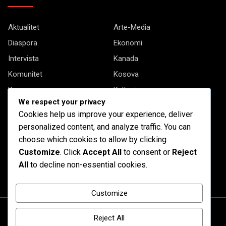
Aktualitet
Arte-Media
Diaspora
Ekonomi
Intervista
Kanada
Komunitet
Kosova
Kryesore
Kulturë
We respect your privacy
Letërsi
Opinione
Cookies help us improve your experience, deliver
Profil
Shqipëria
personalized content, and analyze traffic. You can
Shqiptarët në biznes
Stil Jete
choose which cookies to allow by clicking
Customize
. Click
Accept All
to consent or
Reject
Të tjera
All
to decline non-essential cookies.
Customize
Reject All