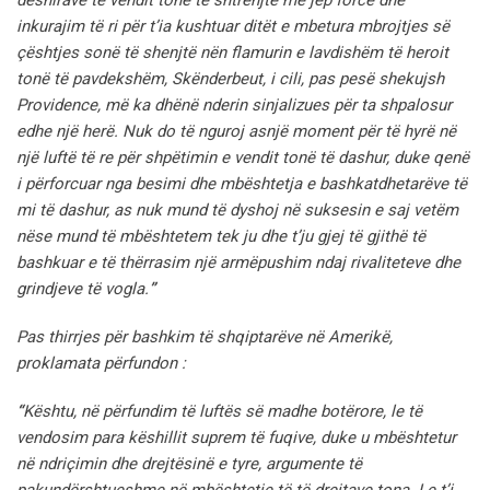
inkurajim të ri për t’ia kushtuar ditët e mbetura mbrojtjes së
çështjes sonë të shenjtë nën flamurin e lavdishëm të heroit
tonë të pavdekshëm, Skënderbeut, i cili, pas pesë shekujsh
Providence, më ka dhënë nderin sinjalizues për ta shpalosur
edhe një herë. Nuk do të nguroj asnjë moment për të hyrë në
një luftë të re për shpëtimin e vendit tonë të dashur, duke qenë
i përforcuar nga besimi dhe mbështetja e bashkatdhetarëve të
mi të dashur,
as nuk mund të dyshoj në suksesin e saj vetëm
nëse mund të mbështetem tek ju dhe t’ju gjej të gjithë të
bashkuar e të thërrasim një armëpushim ndaj rivaliteteve dhe
grindjeve të vogla.
”
Pas thirrjes për bashkim të shqiptarëve në Amerikë,
proklamata përfundon :
“
Kështu, në përfundim të luftës së madhe botërore, le të
vendosim para këshillit suprem të fuqive, duke u mbështetur
në ndriçimin dhe drejtësinë e tyre, argumente të
pakundërshtueshme në mbështetje të të drejtave tona. Le t’i