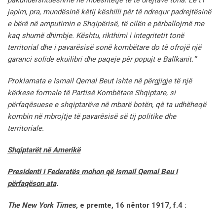
japim, pra, mundësinë këtij këshilli për të ndrequr padrejtësinë
e bërë në amputimin e Shqipërisë, të cilën e përballojmë me
kaq shumë dhimbje.
Kështu, rikthimi i integritetit tonë
territorial dhe i pavarësisë sonë kombëtare do të ofrojë një
garanci solide ekuilibri dhe paqeje për popujt e Ballkanit.
”
Proklamata e Ismail Qemal Beut ishte në përgjigje të një
kërkese formale të Partisë Kombëtare Shqiptare, si
përfaqësuese e shqiptarëve në mbarë botën, që ta udhëheqë
kombin në mbrojtje të pavarësisë së tij politike dhe
territoriale.
Shqiptarët në Amerikë
Presidenti i Federatës mohon që Ismail Qemal Beu i
përfaqëson ata
.
The New York Times
, e premte, 16 nëntor 1917, f.4 :