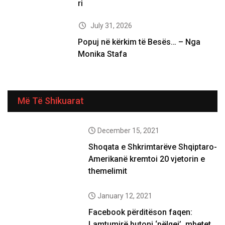
ri
July 31, 2026
Popuj në kërkim të Besës… – Nga
Monika Stafa
Më Të Shikuarat
December 15, 2021
Shoqata e Shkrimtarëve Shqiptaro-
Amerikanë kremtoi 20 vjetorin e
themelimit
January 12, 2021
Facebook përditëson faqen:
Lamtumirë butoni ‘pëlqej’, mbetet