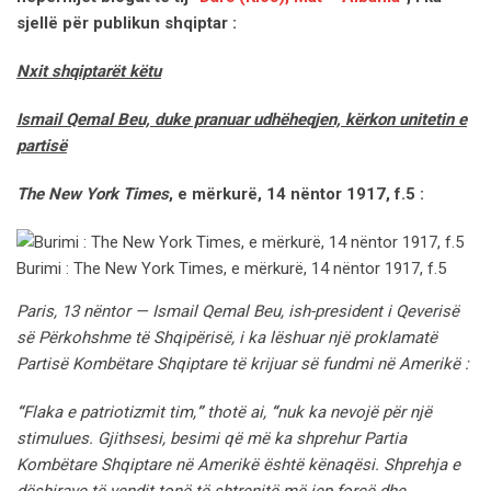
sjellë për publikun shqiptar :
Nxit shqiptarët këtu
Ismail Qemal Beu, duke pranuar udhëheqjen, kërkon unitetin e
partisë
The New York Times
, e mërkurë, 14 nëntor 1917, f.5 :
Burimi : The New York Times, e mërkurë, 14 nëntor 1917, f.5
Paris, 13 nëntor — Ismail Qemal Beu, ish-president i Qeverisë
së Përkohshme të Shqipërisë, i ka lëshuar një proklamatë
Partisë Kombëtare Shqiptare të krijuar së fundmi në Amerikë :
“
Flaka e patriotizmit tim,
”
thotë ai,
“
nuk ka nevojë për një
stimulues.
Gjithsesi, besimi që më ka shprehur Partia
Kombëtare Shqiptare në Amerikë është kënaqësi. Shprehja e
dëshirave të vendit tonë të shtrenjtë më jep forcë dhe