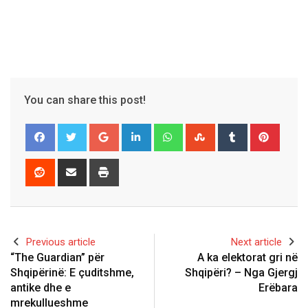
You can share this post!
Google+
LinkedIn
Whatsapp
StumbleUpon
Tumblr
Pinter
Reddit
Share
Print
via
Email
Previous article
Next article
“The Guardian” për
A ka elektorat gri në
Shqipërinë: E çuditshme,
Shqipëri? – Nga Gjergj
antike dhe e
Erëbara
mrekullueshme