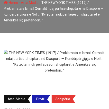
-
-
Home
Arte-Media
THE NEW YORK TIMES (1917) /
Proklamata e Ismail Qemalit ndaj partisë shqiptare në Diasporë —
Kundërpërgjigjja e Nolit : “Ky zotëri nuk përfaqëson shqiptarët e
Amerikës siç pretendon…”
Arte-Media
Profil
Shqipëria