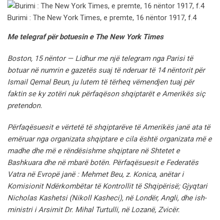
Burimi : The New York Times, e premte, 16 nëntor 1917, f.4
Me telegraf për botuesin e The New York Times
Boston, 15 nëntor — Lidhur me një telegram nga Parisi të
botuar në numrin e gazetës suaj të nderuar të 14 nëntorit për
Ismail Qemal Beun, ju lutem të tërheq vëmendjen tuaj për
faktin se ky zotëri nuk përfaqëson shqiptarët e Amerikës siç
pretendon.
Përfaqësuesit e vërtetë të shqiptarëve të Amerikës janë ata të
emëruar nga organizata shqiptare e cila është organizata më e
madhe dhe më e rëndësishme shqiptare në Shtetet e
Bashkuara dhe në mbarë botën. Përfaqësuesit e Federatës
Vatra në Evropë janë : Mehmet Beu, z. Konica, anëtar i
Komisionit Ndërkombëtar të Kontrollit të Shqipërisë; Gjyqtari
Nicholas Kashetsi (Nikoll Kasheci), në Londër, Angli, dhe ish-
ministri i Arsimit Dr. Mihal Turtulli, në Lozanë, Zvicër.