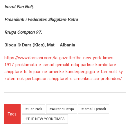
Imzot Fan Noli,
Presidenti i Federatës Shqiptare Vatra
Rruga Compton 97.
Blogu © Dars (Klos), Mat – Albania
https://www.darsiani.com/la-gazette/the-new-york-times-
1917-proklamata-e-ismail-qemalit-ndaj-partise-kombetare-
shqiptare-te-krijuar-ne-amerike-kunderpergjigjia-e-fan-nolit-ky-
zoteri-nuk-perfaqeson-shqiptaret-e-amerikes-sic-pretendon/
# Fan Noli
#Aurenc Bebja
#Ismail Qemali
Tags:
#THE NEW YORK TIMES