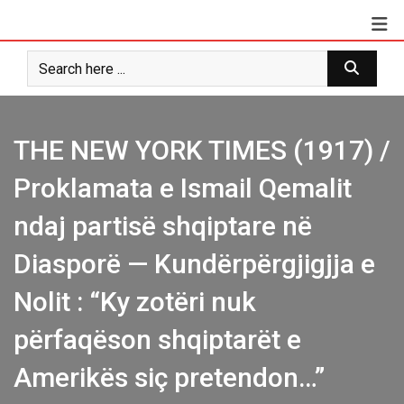
Skip
to
content
THE NEW YORK TIMES (1917) /
Proklamata e Ismail Qemalit
ndaj partisë shqiptare në
Diasporë — Kundërpërgjigjja e
Nolit : “Ky zotëri nuk
përfaqëson shqiptarët e
Amerikës siç pretendon…”