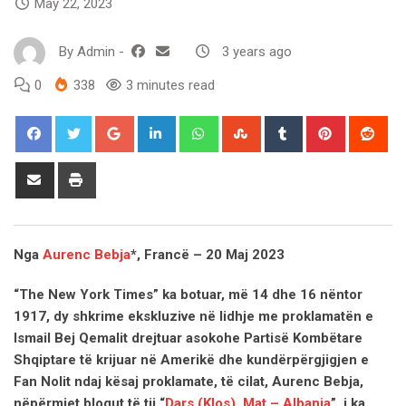
May 22, 2023
By
Admin
-
3 years ago
0
338
3 minutes read
Google+
LinkedIn
Whatsapp
StumbleUpon
Tumblr
Pinterest
Red
Share
Print
via
Email
Nga
Aurenc Bebja
*, Francë – 20 Maj 2023
“The New York Times” ka botuar, më 14 dhe 16 nëntor
1917, dy shkrime ekskluzive në lidhje me proklamatën e
Ismail Bej Qemalit drejtuar asokohe Partisë Kombëtare
Shqiptare të krijuar në Amerikë dhe kundërpërgjigjen e
Fan Nolit ndaj kësaj proklamate, të cilat, Aurenc Bebja,
nëpërmjet blogut të tij “
Dars (Klos), Mat – Albania
”, i ka