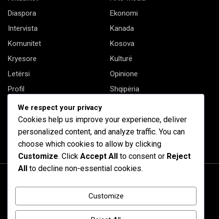
Diaspora
Ekonomi
Intervista
Kanada
Komunitet
Kosova
Kryesore
Kulturë
Letërsi
Opinione
Profil
Shqipëria
Shqiptarët në biznes
Stil Jete
We respect your privacy
Cookies help us improve your experience, deliver
Të tjera
personalized content, and analyze traffic. You can
choose which cookies to allow by clicking
Customize
. Click
Accept All
to consent or
Reject
All
to decline non-essential cookies.
Customize