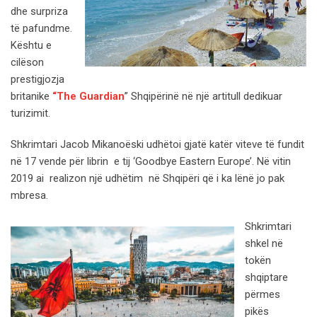
dhe surpriza
të pafundme.
Kështu e
cilëson
prestigjozja
britanike
“The Guardian
” Shqipërinë në një artitull dedikuar
turizimit.
Shkrimtari Jacob Mikanoëski udhëtoi gjatë katër viteve të fundit
në 17 vende për librin e tij ‘Goodbye Eastern Europe’. Në vitin
2019 ai realizon një udhëtim në Shqipëri që i ka lënë jo pak
mbresa.
Shkrimtari
shkel në
tokën
shqiptare
përmes
pikës