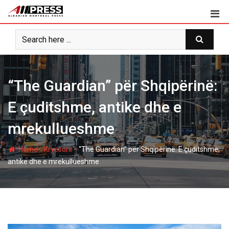
Skip
to
content
“The Guardian” për Shqipërinë:
E çuditshme, antike dhe e
mrekullueshme
-
-
Home
Kryesore
“The Guardian” për Shqipërinë: E çuditshme,
antike dhe e mrekullueshme