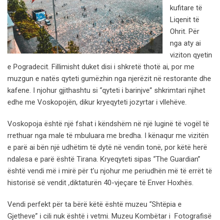
kufitare të
Liqenit të
Ohrit. Për
nga aty ai
viziton qyetin
e Pogradecit. Fillimisht duket disi i shkretë thotë ai, por me
muzgun e natës qyteti gumëzhin nga njerëzit në restorante dhe
kafene. I njohur gjithashtu si “qyteti i barinjve” shkrimtari njihet
edhe me Voskopojën, dikur kryeqyteti jozyrtar i vllehëve.
Voskopoja është një fshat i këndshëm në një luginë të vogël të
rrethuar nga male të mbuluara me bredha. I kënaqur me vizitën
e parë ai bën një udhëtim të dytë në vendin tonë, por këtë herë
ndalesa e parë është Tirana. Kryeqyteti sipas “The Guardian”
është vendi më i mirë për t’u njohur me periudhën më të errët të
historisë së vendit ,diktaturën 40-vjeçare të Enver Hoxhës.
Vendi perfekt për ta bërë këtë është muzeu “Shtëpia e
Gjetheve” i cili nuk është i vetmi. Muzeu Kombëtar i Fotografisë