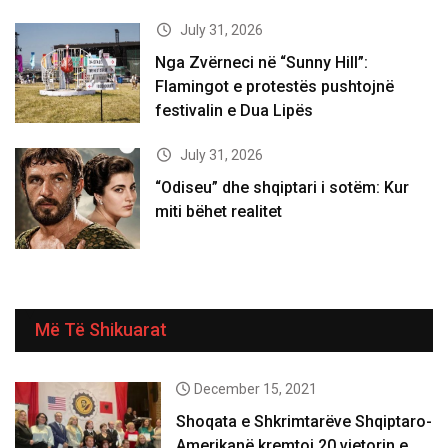
July 31, 2026
Nga Zvërneci në “Sunny Hill”:
Flamingot e protestës pushtojnë
festivalin e Dua Lipës
July 31, 2026
“Odiseu” dhe shqiptari i sotëm: Kur
miti bëhet realitet
Më Të Shikuarat
December 15, 2021
Shoqata e Shkrimtarëve Shqiptaro-
Amerikanë kremtoi 20 vjetorin e