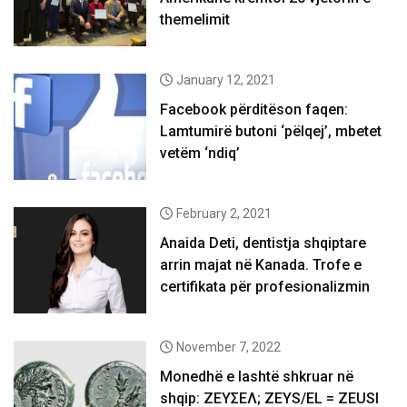
themelimit
January 12, 2021
Facebook përditëson faqen:
Lamtumirë butoni ‘pëlqej’, mbetet
vetëm ‘ndiq’
February 2, 2021
Anaida Deti, dentistja shqiptare
arrin majat në Kanada. Trofe e
certifikata për profesionalizmin
November 7, 2022
Monedhë e lashtë shkruar në
shqip: ΖΕΥΣΕΛ; ZEYS/EL = ZEUSI