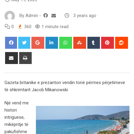
By
Admin
-
3 years ago
0
360
1 minute read
Google+
LinkedIn
Whatsapp
StumbleUpon
Tumblr
Pinterest
Red
Share
Print
via
Email
Gazeta britanike e prezanton vendin tonë përmes përjetimeve
të shkrimtarit Jacob Mikanowski
Një vend me
histori
intriguese,
mikëpritje të
pakufishme