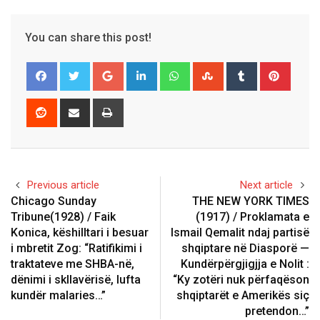
You can share this post!
Google+
LinkedIn
Whatsapp
StumbleUpon
Tumblr
Pinter
Reddit
Share
Print
via
Email
Previous article
Next article
Chicago Sunday
THE NEW YORK TIMES
Tribune(1928) / Faik
(1917) / Proklamata e
Konica, këshilltari i besuar
Ismail Qemalit ndaj partisë
i mbretit Zog: “Ratifikimi i
shqiptare në Diasporë —
traktateve me SHBA-në,
Kundërpërgjigjja e Nolit :
dënimi i skllavërisë, lufta
“Ky zotëri nuk përfaqëson
kundër malaries…”
shqiptarët e Amerikës siç
pretendon…”