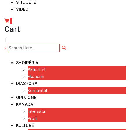
STIL JETE
VIDEO
0
Cart
|
x
SHQIPËRIA
Aktualitet
Ekonomi
DIASPORA
Komunitet
OPINIONE
KANADA
Intervista
Profil
KULTURË