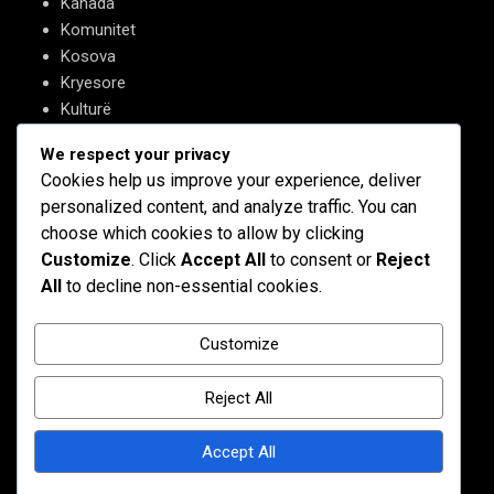
Kanada
Komunitet
Kosova
Kryesore
Kulturë
Letërsi
We respect your privacy
Opinione
Cookies help us improve your experience, deliver
Profil
personalized content, and analyze traffic. You can
Shqipëria
choose which cookies to allow by clicking
Shqiptarët në biznes
Customize
. Click
Accept All
to consent or
Reject
Stil Jete
All
to decline non-essential cookies.
Të tjera
Customize
Reject All
Accept All