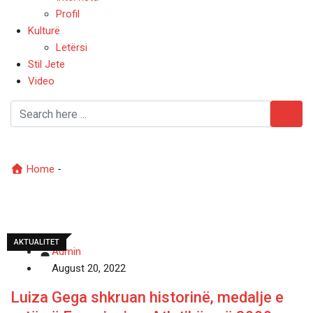
Profil
Kulturë
Letërsi
Stil Jete
Video
rekord global viktimash
Home
-
rekord global viktimash
AKTUALITET
Admin
August 20, 2022
Luiza Gega shkruan historinë, medalje e