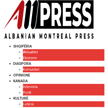
Skip
to
content
SHQIPËRIA
Aktualitet
Ekonomi
DIASPORA
Komunitet
OPINIONE
KANADA
Intervista
Profil
KULTURË
Letërsi