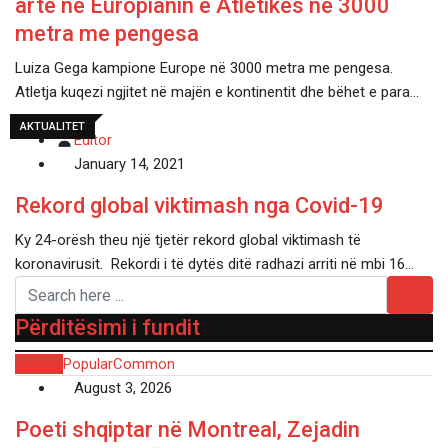
artë në Europianin e Atletikës në 3000
metra me pengesa
Luiza Gega kampione Europe në 3000 metra me pengesa.
Atletja kuqezi ngjitet në majën e kontinentit dhe bëhet e para…
AKTUALITET
Editor
January 14, 2021
Rekord global viktimash nga Covid-19
Ky 24-orësh theu një tjetër rekord global viktimash të
koronavirusit. Rekordi i të dytës ditë radhazi arriti në mbi 16…
Përditësimi i fundit
Recent
Popular
Common
August 3, 2026
Poeti shqiptar në Montreal, Zejadin