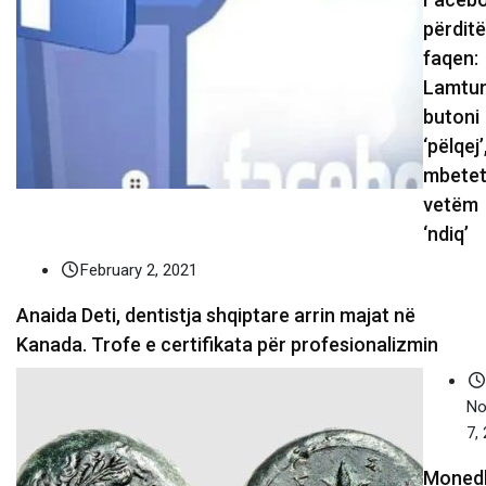
përdit
faqen:
Lamtu
butoni
‘pëlqej’
mbete
vetëm
‘ndiq’
February 2, 2021
Anaida Deti, dentistja shqiptare arrin majat në
Kanada. Trofe e certifikata për profesionalizmin
No
7,
Moned