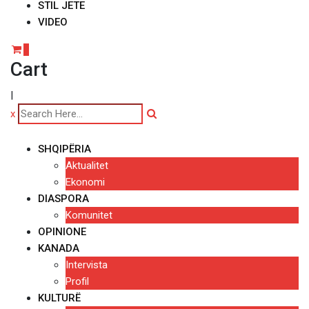
STIL JETE
VIDEO
0
Cart
|
x
SHQIPËRIA
Aktualitet
Ekonomi
DIASPORA
Komunitet
OPINIONE
KANADA
Intervista
Profil
KULTURË