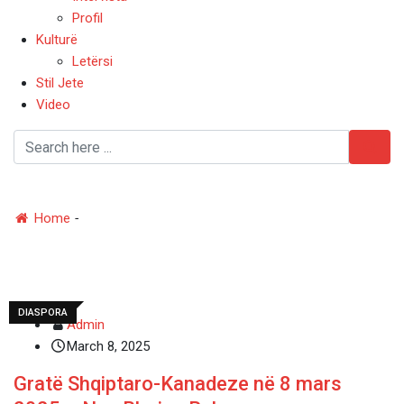
Profil
Kulturë
Letërsi
Stil Jete
Video
#𝐊𝐚𝐧𝐚𝐝𝐚
Home
-
#𝐊𝐚𝐧𝐚𝐝𝐚
DIASPORA
Admin
March 8, 2025
Gratë Shqiptaro-Kanadeze në 8 mars