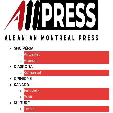
Skip
to
content
SHQIPËRIA
Aktualitet
Ekonomi
DIASPORA
Komunitet
OPINIONE
KANADA
Intervista
Profil
KULTURË
Letërsi