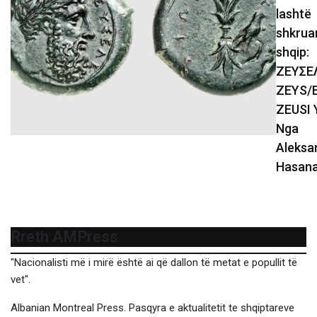
lashtë
shkrua
shqip:
ΖΕΥΣΕ
ZEYS/E
ZEUSI 
Nga
Aleksa
Hasana
Rreth AMPress
"Nacionalisti më i mirë është ai që dallon të metat e popullit të
vet".
Albanian Montreal Press. Pasqyra e aktualitetit te shqiptareve