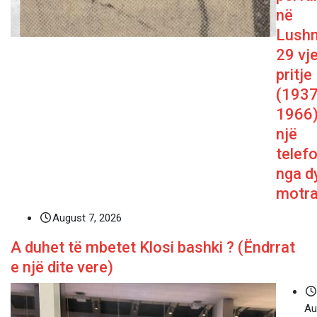
në
Lushn
29 vj
pritje
(1937
1966)
një
telef
nga d
motra
August 7, 2026
A duhet të mbetet Klosi bashki ? (Ëndrrat
e një dite vere)
Au