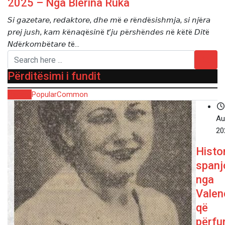
2025 – Nga Blerina Ruka
𝘚𝘪 𝘨𝘢𝘻𝘦𝘵𝘢𝘳𝘦, 𝘳𝘦𝘥𝘢𝘬𝘵𝘰𝘳𝘦, 𝘥𝘩𝘦 𝘮ë 𝘦 𝘳ë𝘯𝘥ë𝘴𝘪𝘴𝘩𝘮𝘫𝘢, 𝘴𝘪 𝘯𝘫ë𝘳𝘢
𝘱𝘳𝘦𝘫 𝘫𝘶𝘴𝘩, 𝘬𝘢𝘮 𝘬ë𝘯𝘢𝘲ë𝘴𝘪𝘯ë 𝘵’𝘫𝘶 𝘱ë𝘳𝘴𝘩ë𝘯𝘥𝘦𝘴 𝘯ë 𝘬ë𝘵ë 𝘋𝘪𝘵ë
𝘕𝘥ë𝘳𝘬𝘰𝘮𝘣ë𝘵𝘢𝘳𝘦 𝘵ë…
Përditësimi i fundit
Recent
Popular
Common
Au
20
Histor
spanj
nga
Valen
që
përfu