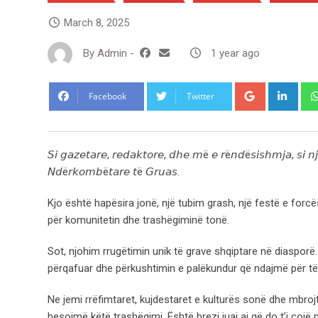
March 8, 2025
By
Admin
-
1 year ago
Google+
Link
Facebook
Twitter
𝘚𝘪 𝘨𝘢𝘻𝘦𝘵𝘢𝘳𝘦, 𝘳𝘦𝘥𝘢𝘬𝘵𝘰𝘳𝘦, 𝘥𝘩𝘦 𝘮ë 𝘦 𝘳ë𝘯𝘥ë𝘴𝘪𝘴𝘩𝘮𝘫𝘢, 𝘴𝘪 
𝘕𝘥ë𝘳𝘬𝘰𝘮𝘣ë𝘵𝘢𝘳𝘦 𝘵ë 𝘎𝘳𝘶𝘢𝘴.
Kjo është hapësira jonë, një tubim grash, një festë e f
për komunitetin dhe trashëgiminë tonë.
Sot, njohim rrugëtimin unik të grave shqiptare në diasporë
përqafuar dhe përkushtimin e palëkundur që ndajmë për të r
Ne jemi rrëfimtaret, kujdestaret e kulturës sonë dhe mbrojt
besojmë këtë trashëgimi. Është brezi juaj ai që do t’i çojë