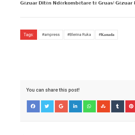
𝗚ë𝘇𝘂𝗮𝗿 𝗗𝗶𝘁ë𝗻 𝗡𝗱ë𝗿𝗸𝗼𝗺𝗯ë𝘁𝗮𝗿𝗲 𝘁ë 𝗚𝗿𝘂𝗮𝘀! 𝗚ë𝘇𝘂𝗮𝗿 
Tags:
#ampress
#Blerina Ruka
#𝐊𝐚𝐧𝐚𝐝𝐚
You can share this post!
Google+
LinkedIn
Whatsapp
StumbleUpo
Tumbl
Facebook
Twitter