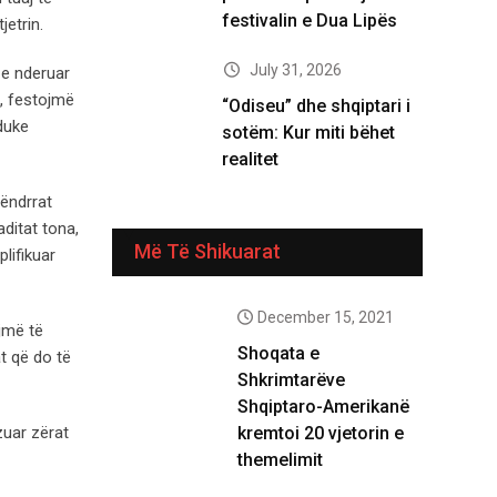
festivalin e Dua Lipës
jetrin.
July 31, 2026
 e nderuar
a, festojmë
“Odiseu” dhe shqiptari i
 duke
sotëm: Kur miti bëhet
realitet
 ëndrrat
ditat tona,
Më Të Shikuarat
lifikuar
December 15, 2021
ojmë të
Shoqata e
t që do të
Shkrimtarëve
Shqiptaro-Amerikanë
kremtoi 20 vjetorin e
zuar zërat
themelimit