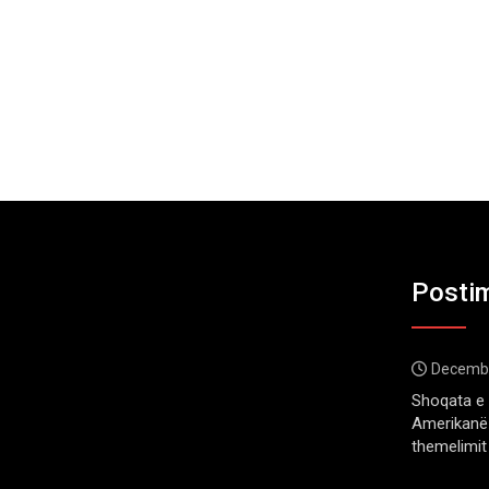
Postim
Decembe
Shoqata e 
Amerikanë 
themelimit