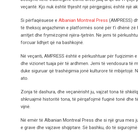
veçantë. Kjo nuk është thjesht një përgjegjësi; është një akt
Si përfaqësuese e
Albanian Montreal Press
(AMPRESS) dhe 
të theksoj angazhimin e platformës sonë për t’i dhënë zë
arritjet dhe frymëzojmë njëra-tjetrën. Ne jemi të përkushtu
forcuar lidhjet që na bashkojnë.
Në veçanti, AMPRESS është e përkushtuar për fuqizimin e g
dhe vizionet tuaja për të ardhmen. Jemi të vendosura të m
duke siguruar që trashëgimia jonë kulturore të mbijetojë.
ato.
Zonja të dashura, dhe veçanërisht ju, vajzat tona të shkël
shkruajmë historitë tona, të përqafojmë fuqinë tonë dhe t
vijnë.
Në emër të Albanian Montreal Press dhe si një grua mes ju
e grave dhe vajzave shqiptare. Së bashku, do të sigurojmë q