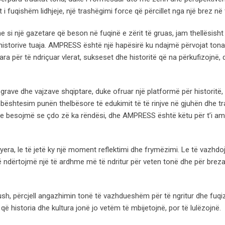
 i fuqishëm lidhjeje, një trashëgimi force që përcillet nga një brez në t
si një gazetare që beson në fuqinë e zërit të gruas, jam thellësisht
 historive tuaja. AMPRESS është një hapësirë ku ndajmë përvojat ton
ara për të ndriçuar vlerat, sukseset dhe historitë që na përkufizojnë,
rave dhe vajzave shqiptare, duke ofruar një platformë për historitë,
bështesim punën thelbësore të edukimit të të rinjve në gjuhën dhe tra
 Ne besojmë se çdo zë ka rëndësi, dhe AMPRESS është këtu për t’i amp
qyera, le të jetë ky një moment reflektimi dhe frymëzimi. Le të vazhd
ë ndërtojmë një të ardhme më të ndritur për veten tonë dhe për breza
sh, përcjell angazhimin tonë të vazhdueshëm për të ngritur dhe fuqi
ë historia dhe kultura jonë jo vetëm të mbijetojnë, por të lulëzojnë.