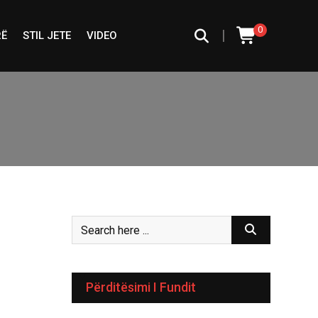
0
|
RË
STIL JETE
VIDEO
Përditësimi I Fundit