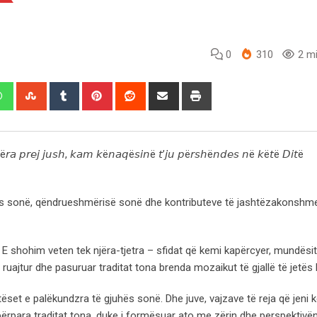
0
310
2 mi
edIn
Whatsapp
StumbleUpon
Tumblr
Pinterest
Reddit
Share
Print
via
Email
𝘫ë𝘳𝘢 𝘱𝘳𝘦𝘫 𝘫𝘶𝘴𝘩, 𝘬𝘢𝘮 𝘬ë𝘯𝘢𝘲ë𝘴𝘪𝘯ë 𝘵’𝘫𝘶 𝘱ë𝘳𝘴𝘩ë𝘯𝘥𝘦𝘴 𝘯ë 𝘬ë𝘵ë 𝘋𝘪𝘵ë
orcës sonë, qëndrueshmërisë sonë dhe kontributeve të jashtëzakonsh
. E shohim veten tek njëra-tjetra – sfidat që kemi kapërcyer, mundësi
uajtur dhe pasuruar traditat tona brenda mozaikut të gjallë të jetës
ëset e palëkundzra të gjuhës sonë. Dhe juve, vajzave të reja që jeni k
 përpara traditat tona, duke i formësuar ato me zërin dhe perspektivën