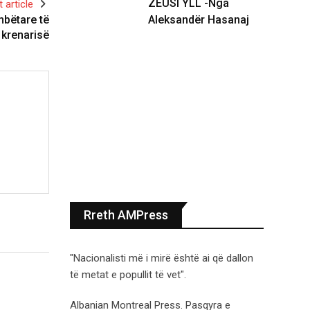
ZEUSI YLL -Nga
 article
Aleksandër Hasanaj
mbëtare të
 krenarisë
Rreth AMPress
"Nacionalisti më i mirë është ai që dallon
të metat e popullit të vet".
Albanian Montreal Press. Pasqyra e