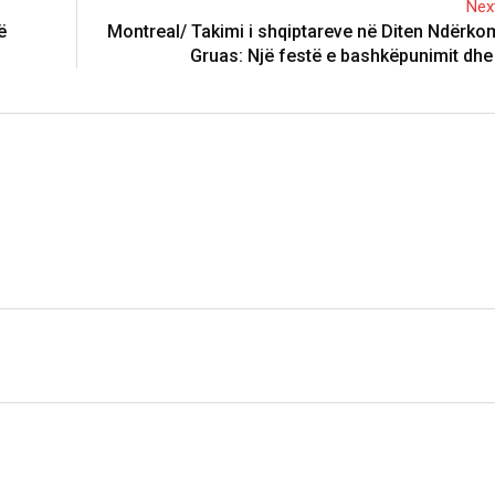
Next
ë
Montreal/ Takimi i shqiptareve në Diten Ndërko
Gruas: Një festë e bashkëpunimit dhe