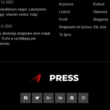
 12, 2021
Kryesore
Kulturë
përditëson faqen: Lamtumirë
Letërsi
Opinione
qej’, mbetet vetëm ‘ndiq’
Profil
Shqipëria
 2, 2021
Shqiptarët në biznes
Stil Jete
, dentistja shqiptare arrin majat
Të tjera
Trofe e certifikata për
lizmin