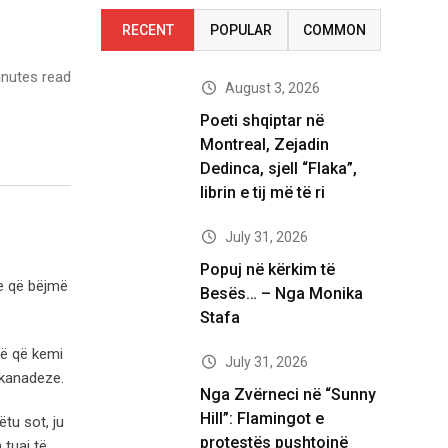
RECENT
POPULAR
COMMON
nutes read
August 3, 2026
Poeti shqiptar në
Montreal, Zejadin
Dedinca, sjell “Flaka”,
librin e tij më të ri
July 31, 2026
Popuj në kërkim të
me
që bëjmë
Besës… – Nga Monika
Stafa
të që kemi
July 31, 2026
 kanadeze.
Nga Zvërneci në “Sunny
Hill”: Flamingot e
ëtu sot, ju
protestës pushtojnë
 tuaj të