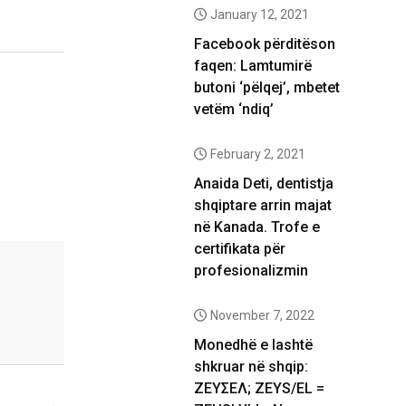
January 12, 2021
Facebook përditëson
faqen: Lamtumirë
butoni ‘pëlqej’, mbetet
vetëm ‘ndiq’
February 2, 2021
Anaida Deti, dentistja
shqiptare arrin majat
në Kanada. Trofe e
certifikata për
profesionalizmin
November 7, 2022
Monedhë e lashtë
shkruar në shqip:
ΖΕΥΣΕΛ; ZEYS/EL =