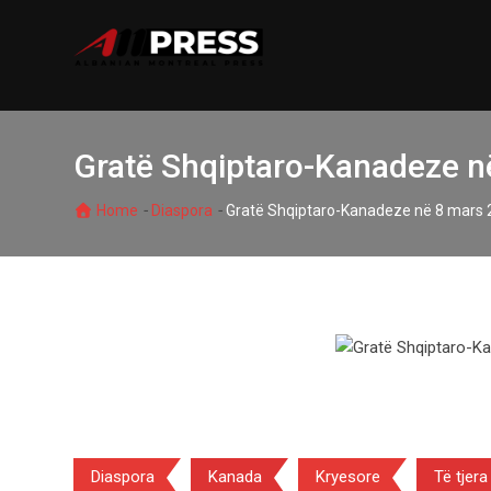
Skip
to
content
Gratë Shqiptaro-Kanadeze n
-
-
Home
Diaspora
Gratë Shqiptaro-Kanadeze në 8 mars 
Diaspora
Kanada
Kryesore
Të tjera