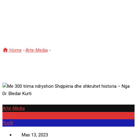
Shqipëria dhe shkruhet
historia – Nga Dr. Bledar
Kurti
Home
-
Arte-Media
-
Me 300 trima ndryshon Shqipëria dhe
shkruhet historia – Nga Dr. Bledar Kurti
Arte-Media
Kulturë
Profil
May 13, 2023