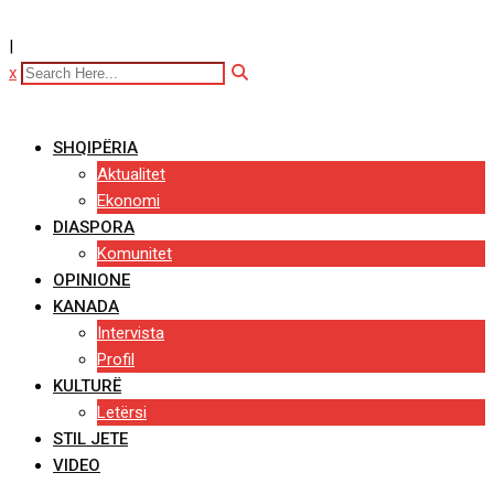
|
x
SHQIPËRIA
Aktualitet
Ekonomi
DIASPORA
Komunitet
OPINIONE
KANADA
Intervista
Profil
KULTURË
Letërsi
STIL JETE
VIDEO