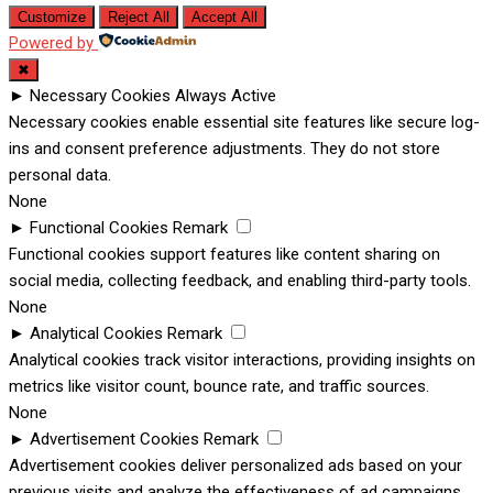
Customize
Reject All
Accept All
Powered by
✖
►
Necessary Cookies
Always Active
Necessary cookies enable essential site features like secure log-
ins and consent preference adjustments. They do not store
personal data.
None
►
Functional Cookies
Remark
Functional cookies support features like content sharing on
social media, collecting feedback, and enabling third-party tools.
None
►
Analytical Cookies
Remark
Analytical cookies track visitor interactions, providing insights on
metrics like visitor count, bounce rate, and traffic sources.
None
►
Advertisement Cookies
Remark
Advertisement cookies deliver personalized ads based on your
previous visits and analyze the effectiveness of ad campaigns.