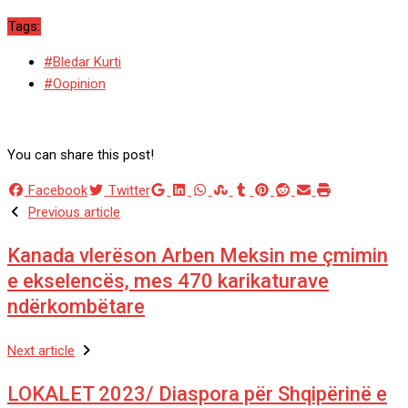
Tags:
#Bledar Kurti
#Oopinion
You can share this post!
Google+
LinkedIn
Whatsapp
StumbleUpon
Tumblr
Pinterest
Reddit
Share
Print
Facebook
Twitter
via
Previous article
Email
Kanada vlerëson Arben Meksin me çmimin
e ekselencës, mes 470 karikaturave
ndërkombëtare
Next article
LOKALET 2023/ Diaspora për Shqipërinë e