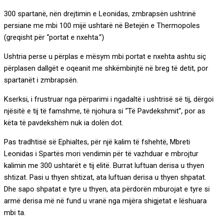
300 spartanë, nën drejtimin e Leonidas, zmbrapsën ushtrinë
persiane me mbi 100 mijë ushtarë në Betejën e Thermopoles
(greqisht për “portat e nxehta.”)
Ushtria perse u përplas e mësym mbi portat e nxehta ashtu siç
përplasen dallgët e oqeanit me shkëmbinjtë në breg të detit, por
spartanët i zmbrapsën.
Kserksi, i frustruar nga përparimi i ngadaltë i ushtrisë së tij, dërgoi
njësitë e tij të famshme, të njohura si “Të Pavdekshmit”, por as
këta të pavdekshëm nuk ia dolën dot.
Pas tradhtisë së Ephialtes, për një kalim të fshehtë, Mbreti
Leonidas i Spartës mori vendimin për të vazhduar e mbrojtur
kalimin me 300 ushtarët e tij elitë. Burrat luftuan derisa u thyen
shtizat. Pasi u thyen shtizat, ata luftuan derisa u thyen shpatat.
Dhe sapo shpatat e tyre u thyen, ata përdorën mburojat e tyre si
armë derisa më në fund u vranë nga mijëra shigjetat e lëshuara
mbi ta.