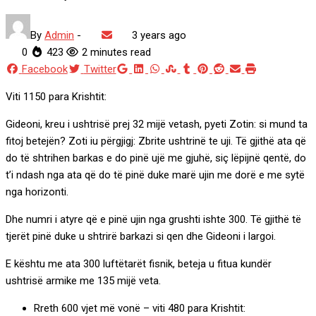
By
Admin
-
3 years ago
0
423
2 minutes read
Google+
LinkedIn
Whatsapp
StumbleUpon
Tumblr
Pinterest
Reddit
Share
Print
Facebook
Twitter
via
Viti 1150 para Krishtit:
Email
Gideoni, kreu i ushtrisë prej 32 mijë vetash, pyeti Zotin: si mund ta
fitoj betejën? Zoti iu përgjigj: Zbrite ushtrinë te uji. Të gjithë ata që
do të shtrihen barkas e do pinë ujë me gjuhë, siç lëpijnë qentë, do
t’i ndash nga ata që do të pinë duke marë ujin me dorë e me sytë
nga horizonti.
Dhe numri i atyre që e pinë ujin nga grushti ishte 300. Të gjithë të
tjerët pinë duke u shtrirë barkazi si qen dhe Gideoni i largoi.
E kështu me ata 300 luftëtarët fisnik, beteja u fitua kundër
ushtrisë armike me 135 mijë veta.
Rreth 600 vjet më vonë – viti 480 para Krishtit: