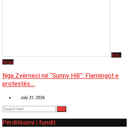
Arte-
Media
Nga Zvërneci në “Sunny Hill”: Flamingot e
protestës…
July 31, 2026
Përditësimi i fundit