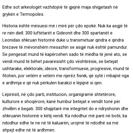
Edhe sot arkeologët vazhdojnë të gjejnë maja shigjetash në
grykën e Termopoles.
Historia është mësuesi më i mirë për çdo epokë. Nuk ka asgjë të
re nën diell. 300 luftëtarët e Gideonit dhe 300 spartanët e
Leonidas shkruan historinë duke u transmetuar qindra e qindra
brezave të mëvonshëm mesazhin se asgjë nuk është pamundur.
Se pengesat mund të kapërcehen sado të mëdha të jenë ato, se
vendi mund të bëhet pavaresisht çdo vështirësie, se betejat
ushtarake, elektorale, ideore, transformuese, progresive, mund të
fitohen, por vetëm e vetëm me njerëz fisnik, që sytë i mbajnë nga
e ardhmja e që nuk përkulen barakzi e lëpijnë si qen.
Lëpirësit, në çdo parti, institucion, organigramë shtetërore,
kulturore e shoqërore, kanë humbur betejat e vendit tonë për
zhvillim e begati. 300 shqiptarë me integritet do e ndryshonin dhe
shkruanin historinë e këtij vendi. Ka ndodhur më parë në botë, ka
ndodhur edhe te ne në të kaluarën, urojmë të ndodhë sa më
shpejt edhe në të ardhmen.