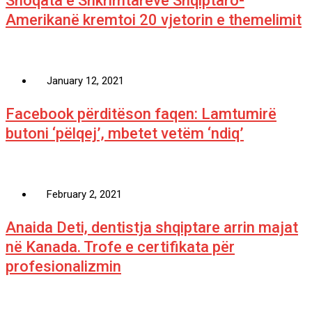
Shoqata e Shkrimtarëve Shqiptaro-
Amerikanë kremtoi 20 vjetorin e themelimit
January 12, 2021
Facebook përditëson faqen: Lamtumirë
butoni ‘pëlqej’, mbetet vetëm ‘ndiq’
February 2, 2021
Anaida Deti, dentistja shqiptare arrin majat
në Kanada. Trofe e certifikata për
profesionalizmin