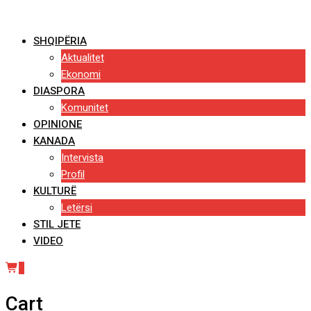
Skip
to
SHQIPËRIA
content
Aktualitet
Ekonomi
DIASPORA
Komunitet
OPINIONE
KANADA
Intervista
Profil
KULTURË
Letërsi
STIL JETE
VIDEO
0
Cart