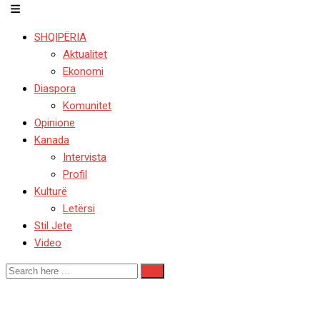
SHQIPËRIA
Aktualitet
Ekonomi
Diaspora
Komunitet
Opinione
Kanada
Intervista
Profil
Kulturë
Letërsi
Stil Jete
Video
Me 300 trima ndryshon