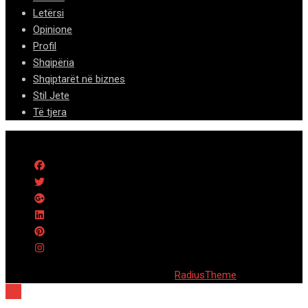
Letërsi
Opinione
Profil
Shqipëria
Shqiptarët në biznes
Stil Jete
Të tjera
© 2020 Barta. All Rights Reserved. by
RadiusTheme