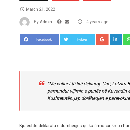
March 21, 2022
By
Admin
-
4 years ago
Google+
Link
Facebook
Twitter
“Me vullnet të lirë deklaroj: Unë, Lulzim 
pamundur vijimin e punës në Kuvendin e Sh
Kushtetutës, jap dorëheqjen e parevoku
Kjo është deklarata e dorëheqjes që ka firmosur kreu i Pa