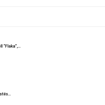
ll “Flaka”,…
estës…