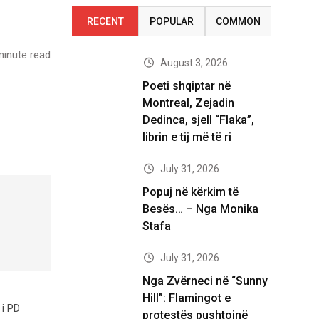
RECENT
POPULAR
COMMON
inute read
August 3, 2026
Poeti shqiptar në
Montreal, Zejadin
Dedinca, sjell “Flaka”,
librin e tij më të ri
July 31, 2026
Popuj në kërkim të
Besës… – Nga Monika
Stafa
July 31, 2026
Nga Zvërneci në “Sunny
Hill”: Flamingot e
 i PD
protestës pushtojnë