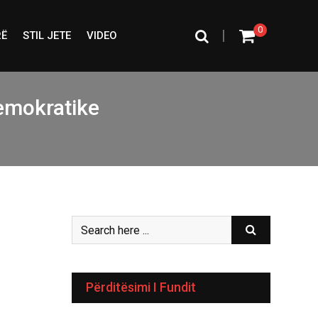
0
|
RË
STIL JETE
VIDEO
Demokratike
Përditësimi I Fundit