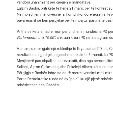
vendosi unanimisht për djegien e mandateve.
Lulzim Basha, priti këtë të hënë 21 mars, për të konkretizu
Në mbledhjen me Kryesinë, ai komunikoi dorëheqjen si kryet
pavarësisht se bëri përpjekje për të mbajtur partinë të bas
Ai tha se këtë e hap e mori për t’i dhënë mundësinë PD për t
Parlamentit, ora 10.00”,
shkruan kreu i PD në Instagram duk
Vendimi u mor gjatë një mbledhje të Kryesisë së PD-së, Gr
rezultatit në zgjedhjet e pjesshme lokale të 6 marsit, ku PD
Menjëherë pas shpalljes së rezultatit, disa nga personali
Salianji, Agron Gjekmarkaj dhe Enkelejd Alibeaj kërkuan dorë
Përgjigja e Bashës ishte se do të merrej vendimi më i mirë
Partia Demokratike u nda në dy “pole”, ku një pjesë mbështe
mbështetjen ndaj Bashës.