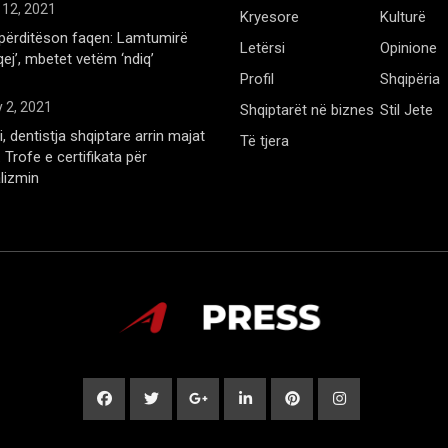
 12, 2021
Kryesore
Kulturë
përditëson faqen: Lamtumirë
Letërsi
Opinione
qej’, mbetet vetëm ‘ndiq’
Profil
Shqipëria
 2, 2021
Shqiptarët në biznes
Stil Jete
, dentistja shqiptare arrin majat
Të tjera
Trofe e certifikata për
lizmin