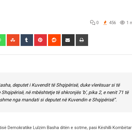
0
456
1 m
edIn
Whatsapp
StumbleUpon
Tumblr
Pinterest
Reddit
Share
Print
via
Email
Basha, deputet i Kuvendit të Shqipërisë, duke vlerësuar si të
qipërisë, në mbështetje të shkronjës ‘b’, pika 2, e nenit 71 të
eshme nga mandati si deputet në Kuvendin e Shqipërisë”.
rtisë Demokratike Lulzim Basha ditën e sotme, pasi Këshilli Kombëtar