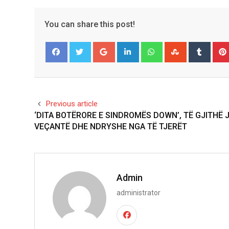
You can share this post!
Google+
LinkedIn
Whatsapp
StumbleUpo
Tumbl
Facebook
Twitter
Previous article
‘DITA BOTËRORE E SINDROMËS DOWN’, TË GJITHË 
VEÇANTË DHE NDRYSHE NGA TË TJERËT
Admin
administrator