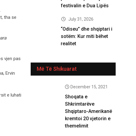
festivalin e Dua Lipës
.
t, tha se
July 31, 2026
“Odiseu” dhe shqiptari i
sotëm: Kur miti bëhet
para
realitet
ës vjen pas
Më Të Shikuarat
a, Ervin
December 15, 2021
it e luhati
Shoqata e
Shkrimtarëve
Shqiptaro-Amerikanë
kremtoi 20 vjetorin e
themelimit