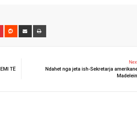
n
r
Pinterest
Reddit
Share
Print
via
Email
Next
JEMI TË
Ndahet nga jeta ish-Sekretarja amerikane 
Madelein