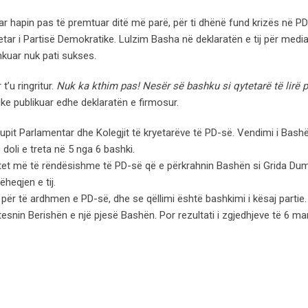
ar hapin pas të premtuar ditë më parë, për ti dhënë fund krizës në PD
ar i Partisë Demokratike. Lulzim Basha në deklaratën e tij për media
hkuar nuk pati sukses.
’u ringritur.
Nuk ka kthim pas! Nesër së bashku si qytetarë të lirë 
e publikuar edhe deklaratën e firmosur.
upit Parlamentar dhe Kolegjit të kryetarëve të PD-së. Vendimi i Bash
 doli e treta në 5 nga 6 bashki.
tetet më të rëndësishme të PD-së që e përkrahnin Bashën si Grida Dum
heqjen e tij.
 për të ardhmen e PD-së, dhe se qëllimi është bashkimi i kësaj partie.
snin Berishën e një pjesë Bashën. Por rezultati i zgjedhjeve të 6 mars