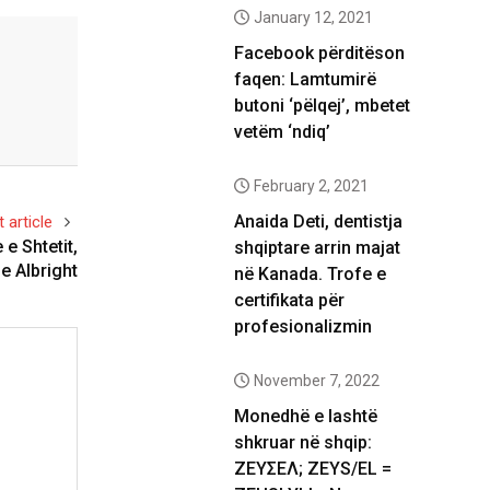
January 12, 2021
Facebook përditëson
faqen: Lamtumirë
butoni ‘pëlqej’, mbetet
vetëm ‘ndiq’
February 2, 2021
Anaida Deti, dentistja
 article
e Shtetit,
shqiptare arrin majat
e Albright
në Kanada. Trofe e
certifikata për
profesionalizmin
November 7, 2022
Monedhë e lashtë
shkruar në shqip:
ΖΕΥΣΕΛ; ZEYS/EL =