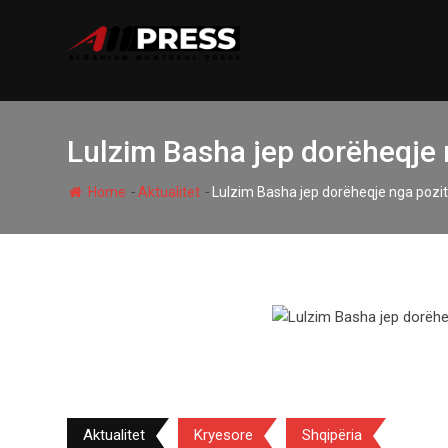
Skip
to
content
Lulzim Basha jep dorëheqje n
-
-
Home
Aktualitet
Lulzim Basha jep dorëheqje nga pozita
Aktualitet
Kryesore
Shqipëria