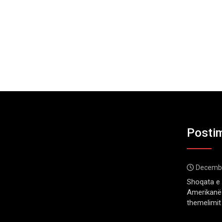
Postim
Decembe
Shoqata e 
Amerikanë 
themelimit