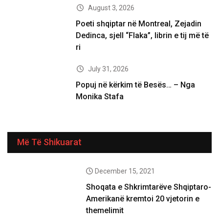
August 3, 2026
Poeti shqiptar në Montreal, Zejadin
Dedinca, sjell “Flaka”, librin e tij më të
ri
July 31, 2026
Popuj në kërkim të Besës… – Nga
Monika Stafa
Më Të Shikuarat
December 15, 2021
Shoqata e Shkrimtarëve Shqiptaro-
Amerikanë kremtoi 20 vjetorin e
themelimit