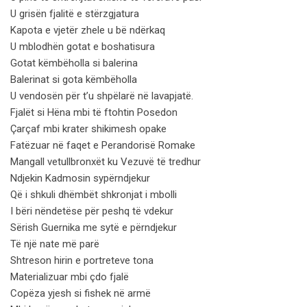
U grisën fjalitë e stërzgjatura
Kapota e vjetër zhele u bë ndërkaq
U mblodhën gotat e boshatisura
Gotat këmbëholla si balerina
Balerinat si gota këmbëholla
U vendosën për t’u shpëlarë në lavapjatë.
Fjalët si Hëna mbi të ftohtin Posedon
Çarçaf mbi krater shikimesh opake
Fatëzuar në faqet e Perandorisë Romake
Mangall vetullbronxët ku Vezuvë të tredhur
Ndjekin Kadmosin sypërndjekur
Që i shkuli dhëmbët shkronjat i mbolli
I bëri nëndetëse për peshq të vdekur
Sërish Guernika me sytë e përndjekur
Të një nate më parë
Shtreson hirin e portreteve tona
Materializuar mbi çdo fjalë
Copëza yjesh si fishek në armë