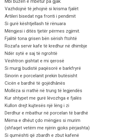
Mbi buzën e mbetur pa gjak.
Vazhdojnë të jehojnë si krisma fjalët
Artileri bisedat nga fronti i pendimit
Si gurë kështjellash të rënuara
Mëngjesi i ditës tjetër përmes zgjimit.
Fjalitë tona grisen bën sërish ftohtë
Rozafa servir kafe të kredhur në dhimbje
Ndër sytë e saj të ngrohtë
Vështron gishtat e mi qerosë
Si murgj budistë paqësorë e barkfryrë
Sinorin e porcelanit prekin butësisht
Cicën e bardhë të gojëdhânës
Mollëza si rrathë në trung të legjendës
Kur shtypet me gurë lëvozhga e fjalës
Kullon drejt kujtesës një lëng i zi
Derdhur e mbathur në porcelan të bardhë
Mëma e dhéut çdo mëngjes si murim
(shfaqet vetëm me njërin gjoks përjashta)
Si qumështi që zbardh e zbut kafenë