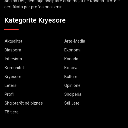
Anaida Deti, dentistja shqiptare arrin majat në Kanada. Trofe e
certifikata për profesionalizmin
Kategoritë Kryesore
Aktualitet
Arte-Media
Diaspora
Ekonomi
Intervista
Kanada
Komunitet
Kosova
Kryesore
Kulturë
Letërsi
Opinione
Profil
Shqipëria
Shqiptarët në biznes
Stil Jete
Të tjera