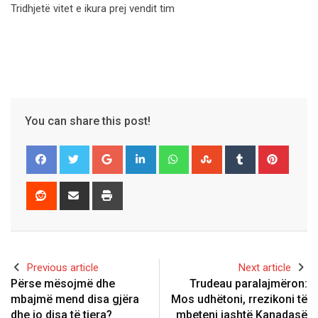
Tridhjetë vitet e ikura prej vendit tim
You can share this post!
Google+
LinkedIn
Whatsapp
StumbleUpon
Tumblr
Pinter
Reddit
Share
Print
via
Email
Previous article
Next article
Përse mësojmë dhe
Trudeau paralajmëron:
mbajmë mend disa gjëra
Mos udhëtoni, rrezikoni të
dhe jo disa të tjera?
mbeteni jashtë Kanadasë