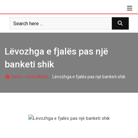
Skip
to
content
Lëvozhga e fjalës pas një
banketi shik
-
-
Home
Arte-Media
Lëvozhga e fjalës pas një banketi shik