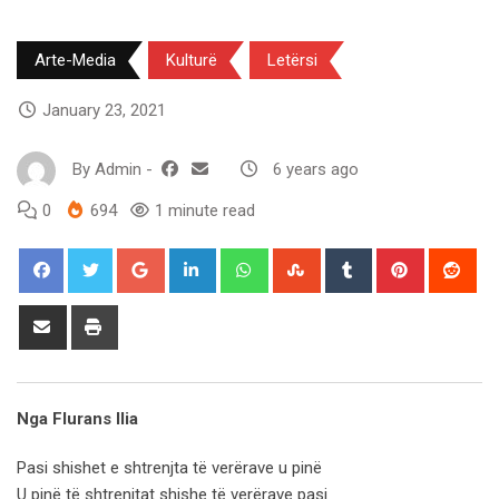
Arte-Media
Kulturë
Letërsi
January 23, 2021
By
Admin
-
6 years ago
0
694
1 minute read
Google+
LinkedIn
Whatsapp
StumbleUpon
Tumblr
Pinterest
Red
Share
Print
via
Email
Nga Flurans Ilia
Pasi shishet e shtrenjta të verërave u pinë
U pinë të shtrenjtat shishe të verërave pasi