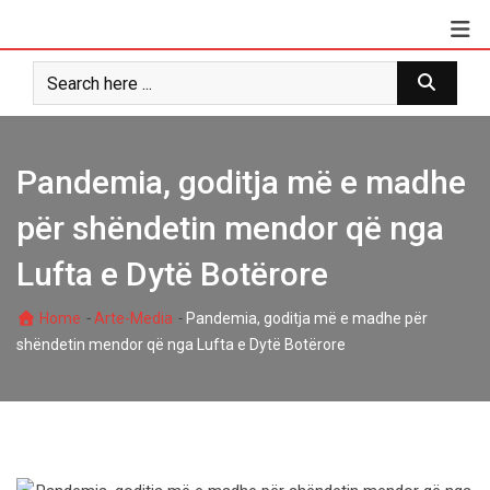
Skip
to
content
Pandemia, goditja më e madhe
për shëndetin mendor që nga
Lufta e Dytë Botërore
-
-
Home
Arte-Media
Pandemia, goditja më e madhe për
shëndetin mendor që nga Lufta e Dytë Botërore