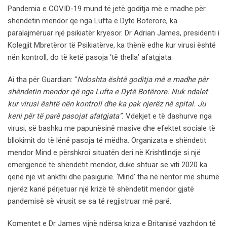
Pandemia e COVID-19 mund të jetë goditja më e madhe për
shëndetin mendor që nga Lufta e Dytë Botërore, ka
paralajmëruar një psikiatër kryesor. Dr Adrian James, presidenti i
Kolegjit Mbretëror të Psikiatërve, ka thënë edhe kur virusi është
nën kontroll, do të ketë pasoja ‘të thella’ afatgjata.
Ai tha për Guardian: “
Ndoshta është goditja më e madhe për
shëndetin mendor që nga Lufta e Dytë Botërore. Nuk ndalet
kur virusi është nën kontroll dhe ka pak njerëz në spital. Ju
keni për të parë pasojat afatgjata”.
Vdekjet e të dashurve nga
virusi, së bashku me papunësinë masive dhe efektet sociale të
bllokimit do të lënë pasoja të mëdha. Organizata e shëndetit
mendor Mind e përshkroi situatën deri në Krishtlindje si një
emergjencë të shëndetit mendor, duke shtuar se viti 2020 ka
qenë një vit ankthi dhe pasigurie. ‘Mind’ tha në nëntor më shumë
njerëz kanë përjetuar një krizë të shëndetit mendor gjatë
pandemisë së virusit se sa të regjistruar më parë.
Komentet e Dr James vijnë ndërsa kriza e Britanisë vazhdon të