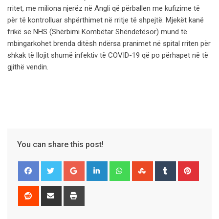
rritet, me miliona njerëz në Angli që përballen me kufizime të
për të kontrolluar shpërthimet në rritje të shpejtë. Mjekët kanë
frikë se NHS (Shërbimi Kombëtar Shëndetësor) mund të
mbingarkohet brenda ditësh ndërsa pranimet në spital rriten për
shkak të llojit shumë infektiv të COVID-19 që po përhapet në të
gjithë vendin.
You can share this post!
Google+
LinkedIn
Whatsapp
StumbleUpon
Tumblr
Pinter
Reddit
Share
Print
via
Email