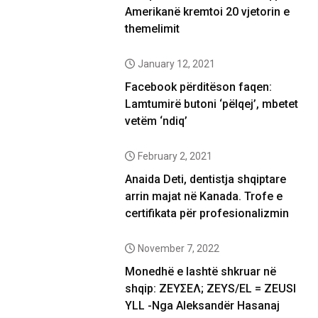
Amerikanë kremtoi 20 vjetorin e
themelimit
January 12, 2021
Facebook përditëson faqen:
Lamtumirë butoni ‘pëlqej’, mbetet
vetëm ‘ndiq’
February 2, 2021
Anaida Deti, dentistja shqiptare
arrin majat në Kanada. Trofe e
certifikata për profesionalizmin
November 7, 2022
Monedhë e lashtë shkruar në
shqip: ΖΕΥΣΕΛ; ZEYS/EL = ZEUSI
YLL -Nga Aleksandër Hasanaj