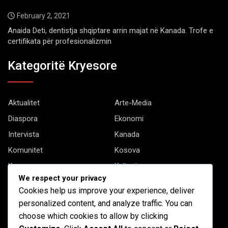
February 2, 2021
Anaida Deti, dentistja shqiptare arrin majat në Kanada. Trofe e
certifikata për profesionalizmin
Kategoritë Kryesore
Aktualitet
Arte-Media
Diaspora
Ekonomi
Intervista
Kanada
Komunitet
Kosova
Kryesore
Kulturë
We respect your privacy
Letërsi
Opinione
Cookies help us improve your experience, deliver
Profil
Shqipëria
personalized content, and analyze traffic. You can
Shqiptarët në biznes
Stil Jete
choose which cookies to allow by clicking