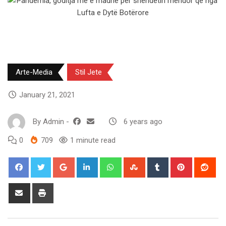
Arte-Media
Stil Jete
January 21, 2021
By
Admin
-
6 years ago
0
709
1 minute read
Google+
LinkedIn
Whatsapp
StumbleUpon
Tumblr
Pinterest
Red
Share
Print
via
Email