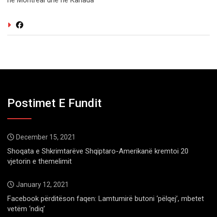
ne Montreal dhe ne Kanada
Postimet E Fundit
December 15, 2021
Shoqata e Shkrimtarëve Shqiptaro-Amerikanë kremtoi 20
vjetorin e themelimit
January 12, 2021
Facebook përditëson faqen: Lamtumirë butoni ‘pëlqej’, mbetet
vetëm ‘ndiq’