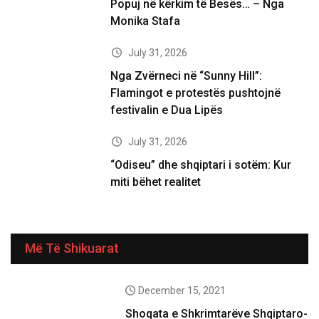
Popuj në kërkim të Besës… – Nga
Monika Stafa
July 31, 2026
Nga Zvërneci në “Sunny Hill”:
Flamingot e protestës pushtojnë
festivalin e Dua Lipës
July 31, 2026
“Odiseu” dhe shqiptari i sotëm: Kur
miti bëhet realitet
Më Të Shikuarat
December 15, 2021
Shoqata e Shkrimtarëve Shqiptaro-