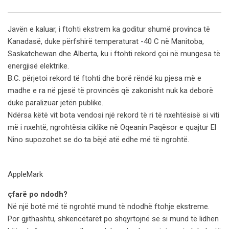
Email
Javën e kaluar, i ftohti ekstrem ka goditur shumë provinca të
Kanadasë, duke përfshirë temperaturat -40 C në Manitoba,
Saskatchewan dhe Alberta, ku i ftohti rekord çoi në mungesa të
energjisë elektrike.
B.C. përjetoi rekord të ftohti dhe borë rëndë ku pjesa më e
madhe e ra në pjesë të provincës që zakonisht nuk ka deborë
duke paralizuar jetën publike.
Ndërsa këtë vit bota vendosi një rekord të ri të nxehtësisë si viti
më i nxehtë, ngrohtësia ciklike në Oqeanin Paqësor e quajtur El
Nino supozohet se do ta bëjë atë edhe më të ngrohtë.
AppleMark
çfarë po ndodh?
Në një botë më të ngrohtë mund të ndodhë ftohje ekstreme.
Por gjithashtu, shkencëtarët po shqyrtojnë se si mund të lidhen