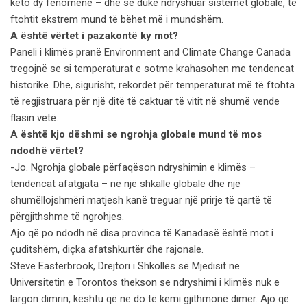
këto dy fenomene – dhe se duke ndryshuar sistemet globale, të
ftohtit ekstrem mund të bëhet më i mundshëm.
A është vërtet i pazakontë ky mot?
Paneli i klimës pranë Environment and Climate Change Canada
tregojnë se si temperaturat e sotme krahasohen me tendencat
historike. Dhe, sigurisht, rekordet për temperaturat më të ftohta
të regjistruara për një ditë të caktuar të vitit në shumë vende
flasin vetë.
A është kjo dëshmi se ngrohja globale mund të mos
ndodhë vërtet?
-Jo. Ngrohja globale përfaqëson ndryshimin e klimës –
tendencat afatgjata – në një shkallë globale dhe një
shumëllojshmëri matjesh kanë treguar një prirje të qartë të
përgjithshme të ngrohjes.
Ajo që po ndodh në disa provinca të Kanadasë është mot i
çuditshëm, diçka afatshkurtër dhe rajonale.
Steve Easterbrook, Drejtori i Shkollës së Mjedisit në
Universitetin e Torontos thekson se ndryshimi i klimës nuk e
largon dimrin, kështu që ne do të kemi gjithmonë dimër. Ajo që