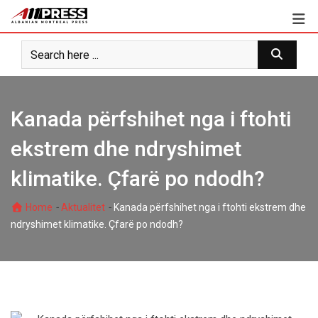
Skip
to
content
Kanada përfshihet nga i ftohti
ekstrem dhe ndryshimet
klimatike. Çfarë po ndodh?
-
-
Home
Aktualitet
Kanada përfshihet nga i ftohti ekstrem dhe
ndryshimet klimatike. Çfarë po ndodh?