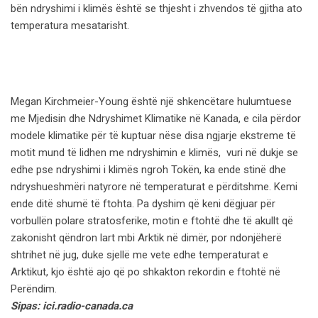
bën ndryshimi i klimës është se thjesht i zhvendos të gjitha ato
temperatura mesatarisht.
Megan Kirchmeier-Young është një shkencëtare hulumtuese
me Mjedisin dhe Ndryshimet Klimatike në Kanada, e cila përdor
modele klimatike për të kuptuar nëse disa ngjarje ekstreme të
motit mund të lidhen me ndryshimin e klimës, vuri në dukje se
edhe pse ndryshimi i klimës ngroh Tokën, ka ende stinë dhe
ndryshueshmëri natyrore në temperaturat e përditshme. Kemi
ende ditë shumë të ftohta. Pa dyshim që keni dëgjuar për
vorbullën polare stratosferike, motin e ftohtë dhe të akullt që
zakonisht qëndron lart mbi Arktik në dimër, por ndonjëherë
shtrihet në jug, duke sjellë me vete edhe temperaturat e
Arktikut, kjo është ajo që po shkakton rekordin e ftohtë në
Perëndim.
Sipas: ici.radio-canada.ca