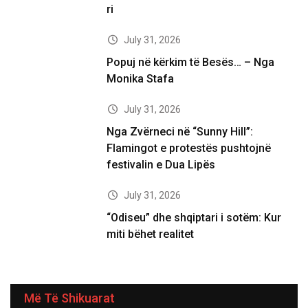
ri
July 31, 2026
Popuj në kërkim të Besës… – Nga
Monika Stafa
July 31, 2026
Nga Zvërneci në “Sunny Hill”:
Flamingot e protestës pushtojnë
festivalin e Dua Lipës
July 31, 2026
“Odiseu” dhe shqiptari i sotëm: Kur
miti bëhet realitet
Më Të Shikuarat