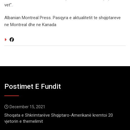
vet".
Albanian Montreal Press. Pasqyra e aktualitetit te shqiptareve
ne Montreal dhe ne Kanada
Postimet E Fundit
December 15, 2021
Shoqata e Shkrimtarëve Shqiptaro-Amerikanë kremtoi 20
vjetorin e themelimit