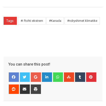
Tags:
#i ftohti ekstrem
#Kanada
#ndryshimet klimatike
You can share this post!
Google+
LinkedIn
Whatsapp
StumbleUpon
Tumblr
Pinter
Reddit
Share
Print
via
Email