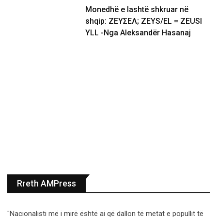
Monedhë e lashtë shkruar në
shqip: ΖΕΥΣΕΛ; ZEYS/EL = ZEUSI
YLL -Nga Aleksandër Hasanaj
Rreth AMPress
"Nacionalisti më i mirë është ai që dallon të metat e popullit të