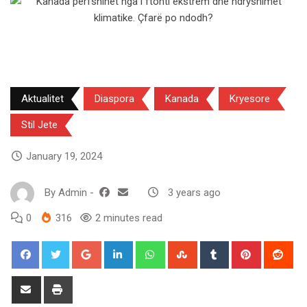
Aktualitet
Diaspora
Kanada
Kryesore
Stil Jete
January 19, 2024
By
Admin
-
3 years ago
0
316
2 minutes read
Google+
LinkedIn
Whatsapp
StumbleUpon
Tumblr
Pinterest
Red
Share
Print
via