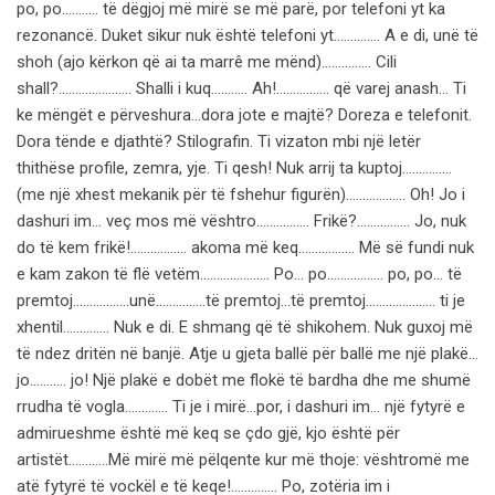
po, po……….. të dëgjoj më mirë se më parë, por telefoni yt ka
rezonancë. Duket sikur nuk është telefoni yt………….. A e di, unë të
shoh (ajo kërkon që ai ta marrê me mënd)…………… Cili
shall?…………………. Shalli i kuq……….. Ah!……………. që varej anash… Ti
ke mëngët e përveshura…dora jote e majtë? Doreza e telefonit.
Dora tënde e djathtë? Stilografin. Ti vizaton mbi një letër
thithëse profile, zemra, yje. Ti qesh! Nuk arrij ta kuptoj.…………..
(me një xhest mekanik për të fshehur figurën)……………… Oh! Jo i
dashuri im… veç mos më vështro……………. Frikë?……………. Jo, nuk
do të kem frikë!…………….. akoma më keq…………….. Më së fundi nuk
e kam zakon të flë vetëm………………… Po… po…………….. po, po… të
premtoj……………..unë……………të premtoj…të premtoj………………… ti je
xhentil………….. Nuk e di. E shmang që të shikohem. Nuk guxoj më
të ndez dritën në banjë. Atje u gjeta ballë për ballë me një plakë…
jo……….. jo! Një plakë e dobët me flokë të bardha dhe me shumë
rrudha të vogla…………. Ti je i mirë…por, i dashuri im… një fytyrë e
admirueshme është më keq se çdo gjë, kjo është për
artistët…………Më mirë më pëlqente kur më thoje: vështromë me
atë fytyrë të vockël e të keqe!………….. Po, zotëria im i