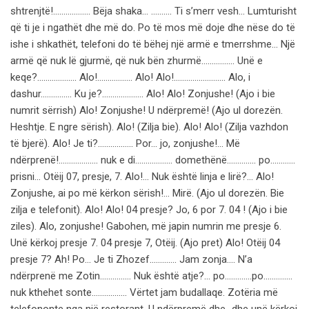
shtrenjtë!……………… Bëja shaka… ………. Ti s’merr vesh… Lumturisht
që ti je i ngathët dhe më do. Po të mos më doje dhe nëse do të
ishe i shkathët, telefoni do të bëhej një armë e tmerrshme… Një
armë që nuk lë gjurmë, që nuk bën zhurmë……………. Unë e
keqe?………………. Alo!…………….. Alo! Alo!……………………. Alo, i
dashur…………… Ku je?……………….. Alo! Alo! Zonjushe! (Ajo i bie
numrit sërrish) Alo! Zonjushe! U ndërpremë! (Ajo ul dorezën.
Heshtje. E ngre sërish). Alo! (Zilja bie). Alo! Alo! (Zilja vazhdon
të bjerë). Alo! Je ti?…………….. Por… jo, zonjushe!… Më
ndërprenë!………………. nuk e di……………… domethënë………….. po…………
prisni… Otëij 07, presje, 7. Alo!… Nuk është linja e lirë?… Alo!
Zonjushe, ai po më kërkon sërish!… Mirë. (Ajo ul dorezën. Bie
zilja e telefonit). Alo! Alo! 04 presje? Jo, 6 por 7. 04 ! (Ajo i bie
ziles). Alo, zonjushe! Gabohen, më japin numrin me presje 6.
Unë kërkoj presje 7. 04 presje 7, Otëij. (Ajo pret) Alo! Otëij 04
presje 7? Ah! Po… Je ti Zhozef…………. Jam zonja…. N’a
ndërprenë me Zotin…………… Nuk është atje?… po………….po…………..
nuk kthehet sonte…………….. Vërtet jam budallaqe. Zotëria më