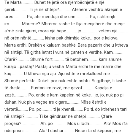
Te Marta…………. Duhet të jetë ora njëmbëdhjetë e një
çerek…………… Ti je në shtëpi?…………. Atëherë vështro akrepin e
orës………….. Po, atë mendoja dhe unë…………… Po, i shtrenjti
im…………. Mbrëmë? Mbrëmë rashë të flija menjëherë dhe meqë
s’më zinte gjumi, mora një hape………….jo……………… vetëm një…………
në orën nëntë………….. kisha pak dhimbje koke… por e kalova.
Marta erdhi. Drekën e kaluam bashkë. Bëra pazarin dhe u ktheva
në shtëpi. Të gjitha letrat i vura në çantën e verdhë. Kam………..
Çfarë?…………. Shumë fort…………. të betohem……….. kam shumë
kurajo….pastaj? Pastaj u vesha. Marta erdhi të më marrë dhe
kaq…………. U ktheva nga ajo. Ajo ishte e mrekullueshme…………
Shumë perfekte. Duket, por nuk është ashtu. Si gjithnjë, ti kishe
të drejtë…………Fustani im rozë, me gëzof… …….. Kapelja e
zezë…………… Po, ende e kam kapelen në kokë… jo, jo, nuk po pi
duhan. Nuk piva veçse tre cigare………….. Nëse është e
vërtetë……….. Po, po………… ti je xhentil………. Po ti, do kthehesh tani
në shtëpi?…………… Ti ke qëndruar në shtëpi……………. Çfarë
proçesi?……………….. Ah, po…………… Mos u lodh…………… Alo! Mos n’a
ndërprisni……………. Alo! I dashur………… Nëse n’a shkëpusin, më