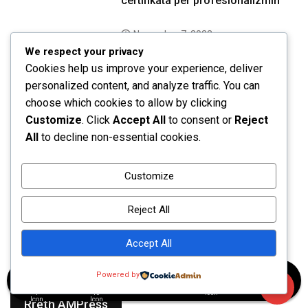
certifikata për profesionalizmin
November 7, 2022
We respect your privacy
Monedhë e lashtë shkruar në
Cookies help us improve your experience, deliver
shqip: ΖΕΥΣΕΛ; ZEYS/EL = ZEUSI
personalized content, and analyze traffic. You can
YLL -Nga Aleksandër Hasanaj
choose which cookies to allow by clicking
Customize
. Click
Accept All
to consent or
Reject
All
to decline non-essential cookies.
Customize
Reject All
Accept All
Powered by
Shqipëri
Diasporë
Kanada
Kulturë
Rreth AMPress