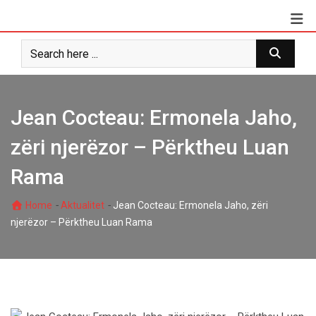
Skip
to
content
Jean Cocteau: Ermonela Jaho,
zëri njerëzor – Përktheu Luan
Rama
-
-
Home
Aktualitet
Jean Cocteau: Ermonela Jaho, zëri
njerëzor – Përktheu Luan Rama