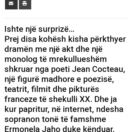
Share
Print
via
Email
Ishte një surprizë…
Prej disa kohësh kisha përkthyer
dramën me një akt dhe një
monolog të mrekullueshëm
shkruar nga poeti Jean Cocteau,
një figurë madhore e poezisë,
teatrit, filmit dhe pikturës
franceze të shekulli XX. Dhe ja
kur papritur, në internet, ndesha
sopranon tonë të famshme
Ermonela Jaho duke kënduar.