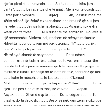
njofto përsëri……….natyrisht…………. Alo! Jo…………….. këtu jam…
çanta?……………. Letrat e tua dhe të miat… Merri kur të duash…….…
Është pak e vështirë………….. E kuptoj………….. Ah, i dashur, mos më
kërko ndjesë, kjo është e zakonshme, por jam unë që nuk jam
në vete. …………. Je i sjellshëm, xhentil………… As unë… nuk e dija
veten kaq të fortë………….. Nuk duhet të më admirosh… Po lëviz si
një somnambul. Vishem, dal, kthehem në mënyrë mekanike.
Ndoshta nesër do të jem më pak e zonja….. Ti?………… Jo, jo…
unë s’po të qortoj aspak………… unë… po e lë…………… Si?……………..
Në mënyrë shumë të natyrshme…………….. Përkundrazi………….
po………… gjithnjë kishim rënë dakort që të vepronim hapur dhe
unë do ta kisha parë si kriminale që ti të mos m’a thoje gjer në
minutën e fundit. Tronditja do të ishte brutale, ndërkohë që tani
pata kohë të mësohesha, të kuptoja………….. Ç’komedi…………
Alo!…………….. Kush?………….. po të bëj komedi? Unë?…………….. Ti më
njeh, unë jam e pa aftë ta mbaj në vetvete……….. Aspak.
Aspak…………….. Shumë e qetë……………. Do ta dëgjosh………….. Të
thashë, do ta dëgjosh…………… Besoj se nuk kam zërin e dikujt që