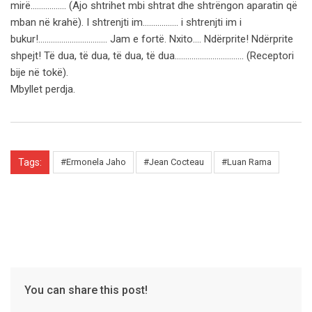
Mbyllet perdja.
Tags:
#Ermonela Jaho
#Jean Cocteau
#Luan Rama
You can share this post!