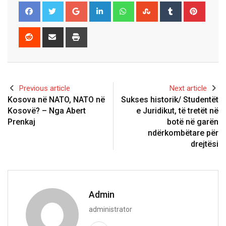
Google+
LinkedIn
Whatsapp
StumbleUpon
Tumblr
Pinter
Reddit
Share
Print
via
Email
Previous article
Next article
Kosova në NATO, NATO në
Sukses historik/ Studentët
Kosovë? – Nga Abert
e Juridikut, të tretët në
Prenkaj
botë në garën
ndërkombëtare për
drejtësi
Admin
administrator