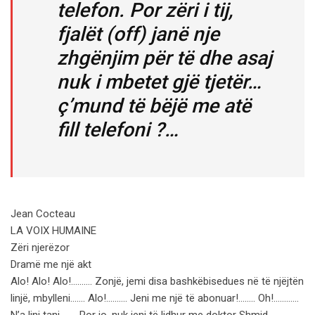
telefon. Por zëri i tij,
fjalët (off) janë nje
zhgënjim për të dhe asaj
nuk i mbetet gjë tjetër…
ç’mund të bëjë me atë
fill telefoni ?…
Jean Cocteau
LA VOIX HUMAINE
Zëri njerëzor
Dramë me një akt
Alo! Alo! Alo!………. Zonjë, jemi disa bashkëbisedues në të njëjtën
linjë, mbylleni……. Alo!………. Jeni me një të abonuar!…….. Oh!…………