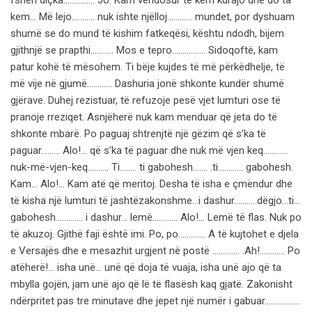
fsheh diçka…………… Jo. Kam vendosur të kem kurajo dhe do ta
kem… Më lejo……….. nuk ishte njëlloj………… mundet, por dyshuam
shumë se do mund të kishim fatkeqësi, kështu ndodh, bijem
gjithnjë se prapthi……….. Mos e tepro……………. Sidoqoftë, kam
patur kohë të mësohem. Ti bëje kujdes të më përkëdhelje, të
më vije në gjumë………… Dashuria jonë shkonte kundër shumë
gjërave. Duhej rezistuar, të refuzoje pesë vjet lumturi ose të
pranoje rreziqet. Asnjëherë nuk kam menduar që jeta do të
shkonte mbarë. Po paguaj shtrenjtë një gëzim që s’ka të
paguar….….. Alo!… që s’ka të paguar dhe nuk më vjen keq…………
nuk-më-vjen-keq………. Ti…….. ti gabohesh……. .ti………… gabohesh.
Kam… Alo!… Kam atë që meritoj. Desha të isha e çmëndur dhe
të kisha një lumturi të jashtëzakonshme…i dashur………..dëgjo…ti…
gabohesh…………. i dashur… lemë………… Alo!… Lemë të flas. Nuk po
të akuzoj. Gjithë faji është imi. Po, po…………. A të kujtohet e djela
e Versajës dhe e mesazhit urgjent në postë …………. .Ah!………… Po
atëherë!… isha unë… unë që doja të vuaja, isha unë ajo që ta
mbylla gojën, jam unë ajo që lë të flasësh kaq gjatë. Zakonisht
ndërpritet pas tre minutave dhe jepet një numër i gabuar……………..