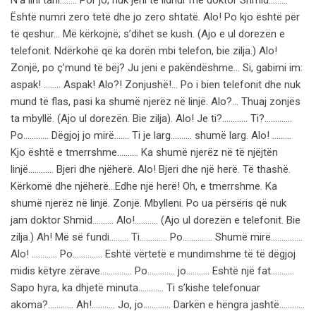
N’a lini tani…….. Por jo, nuk jeni të lidhur me doktor Shmid………
Është numri zero tetë dhe jo zero shtatë. Alo! Po kjo është për
të qeshur… Më kërkojnë; s’dihet se kush. (Ajo e ul dorezën e
telefonit. Ndërkohë që ka dorën mbi telefon, bie zilja.) Alo!
Zonjë, po ç’mund të bëj? Ju jeni e pakëndëshme… Si, gabimi im:
aspak! …….. Aspak! Alo?! Zonjushë!… Po i bien telefonit dhe nuk
mund të flas, pasi ka shumë njerëz në linjë. Alo?… Thuaj zonjës
ta mbyllë. (Ajo ul dorezën. Bie zilja). Alo! Je ti?………… Ti?………….
Po………… Dëgjoj jo mirë……. Ti je larg………. shumë larg. Alo! ………
Kjo është e tmerrshme………. Ka shumë njerëz në të njëjtën
linjë………… Bjeri dhe njëherë. Alo! Bjeri dhe një herë. Të thashë.
Kërkomë dhe njëherë…Edhe një herë! Oh, e tmerrshme. Ka
shumë njerëz në linjë. Zonjë. Mbylleni. Po ua përsëris që nuk
jam doktor Shmid………. Alo!……….. (Ajo ul dorezën e telefonit. Bie
zilja.) Ah! Më së fundi……… Ti…………. Po………….. Shumë mirë……………
Alo! ………… Po………….. Eshtë vërtetë e mundimshme të të dëgjoj
midis këtyre zërave…………… Po…………. jo……….. Eshtë një fat………..
Sapo hyra, ka dhjetë minuta………… Ti s’kishe telefonuar
akoma?………… Ah!……….. Jo, jo…………. Darkën e hëngra jashtë…………