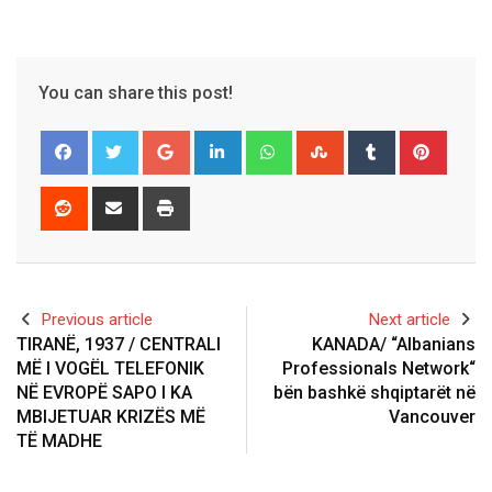
You can share this post!
Google+
LinkedIn
Whatsapp
StumbleUpon
Tumblr
Pinter
Reddit
Share
Print
via
Email
Previous article
Next article
TIRANË, 1937 / CENTRALI
KANADA/ “Albanians
MË I VOGËL TELEFONIK
Professionals Network“
NË EVROPË SAPO I KA
bën bashkë shqiptarët në
MBIJETUAR KRIZËS MË
Vancouver
TË MADHE