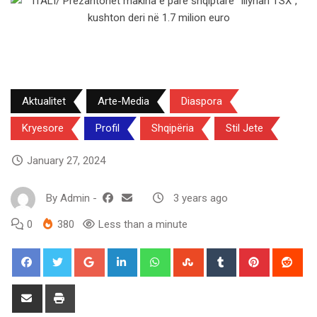
Aktualitet
Arte-Media
Diaspora
Kryesore
Profil
Shqipëria
Stil Jete
January 27, 2024
By
Admin
-
3 years ago
0
380
Less than a minute
Google+
LinkedIn
Whatsapp
StumbleUpon
Tumblr
Pinterest
Red
Share
Print
via