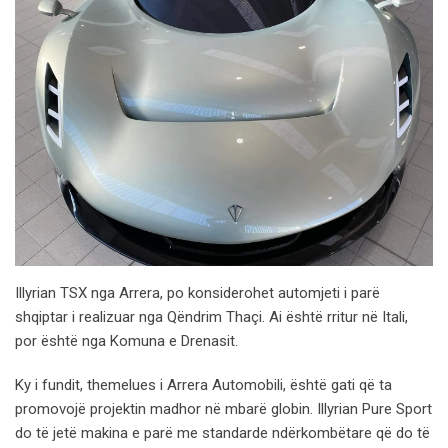
Illyrian TSX nga Arrera, po konsiderohet automjeti i parë
shqiptar i realizuar nga Qëndrim Thaçi. Ai është rritur në Itali,
por është nga Komuna e Drenasit.
Ky i fundit, themelues i Arrera Automobili, është gati që ta
promovojë projektin madhor në mbarë globin. Illyrian Pure Sport
do të jetë makina e parë me standarde ndërkombëtare që do të