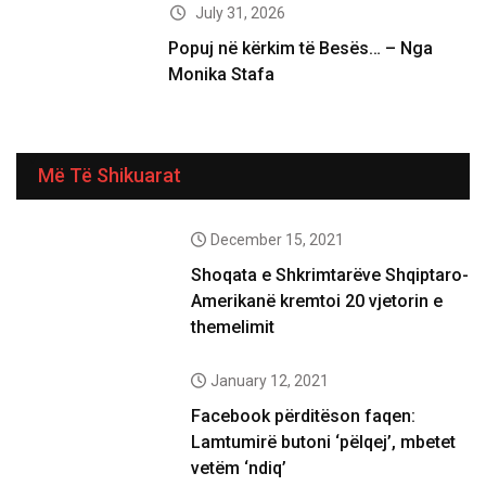
July 31, 2026
Popuj në kërkim të Besës… – Nga
Monika Stafa
Më Të Shikuarat
December 15, 2021
Shoqata e Shkrimtarëve Shqiptaro-
Amerikanë kremtoi 20 vjetorin e
themelimit
January 12, 2021
Facebook përditëson faqen:
Lamtumirë butoni ‘pëlqej’, mbetet
vetëm ‘ndiq’