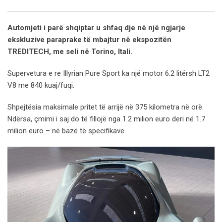
Email
Automjeti i parë shqiptar u shfaq dje në një ngjarje
ekskluzive paraprake të mbajtur në ekspozitën
TREDITECH, me seli në Torino, Itali.
Supervetura e re Illyrian Pure Sport ka një motor 6.2 litërsh LT2
V8 me 840 kuaj/fuqi.
Shpejtësia maksimale pritet të arrijë në 375 kilometra në orë.
Ndërsa, çmimi i saj do të fillojë nga 1.2 milion euro deri në 1.7
milion euro – në bazë të specifikave.