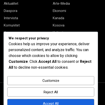
Aktualitet
Arte-Media
Diaspora
Ekonomi
Intervista
Kanada
Komunitet
Kosova
Kryesore
Kulturë
We respect your privacy
Letërsi
Opinione
Cookies help us improve your experience, deliver
Profil
Shqipëria
personalized content, and analyze traffic. You can
Shqiptarët në biznes
Stil Jete
choose which cookies to allow by clicking
Customize
. Click
Accept All
to consent or
Reject
Të tjera
All
to decline non-essential cookies.
Customize
Reject All
Accept All