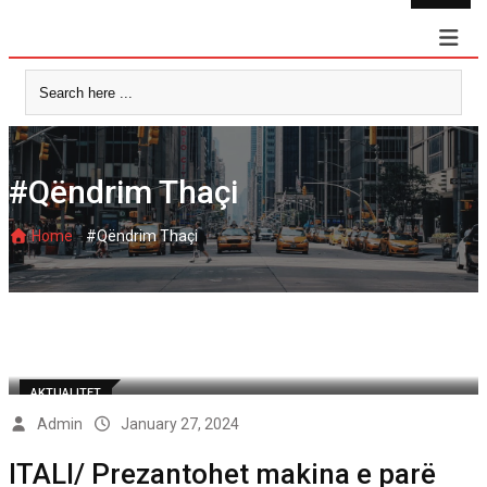
Skip
to
content
#Qëndrim Thaçi
-
Home
#Qëndrim Thaçi
AKTUALITET
Admin
January 27, 2024
ITALI/ Prezantohet makina e parë