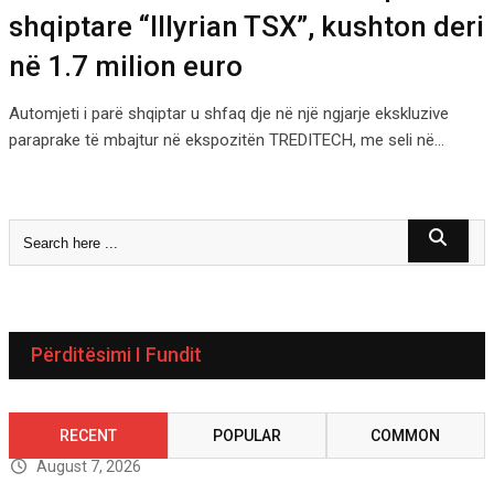
shqiptare “Illyrian TSX”, kushton deri
në 1.7 milion euro
Automjeti i parë shqiptar u shfaq dje në një ngjarje ekskluzive
paraprake të mbajtur në ekspozitën TREDITECH, me seli në…
Përditësimi I Fundit
RECENT
POPULAR
COMMON
August 7, 2026