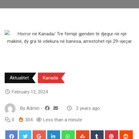
Aktualitet
Kanada
February 12, 2024
By
Admin
-
2 years ago
0
304
Less than a minute
Google+
LinkedIn
Whatsapp
StumbleUpon
Tumblr
Pinterest
Red