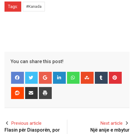
Tags:
#Kanada
You can share this post!
Google+
LinkedIn
Whatsapp
StumbleUpon
Tumblr
Pinter
Reddit
Share
Print
via
Email
Previous article
Next article
Flasin për Diasporën, por
Një anije e mbytur