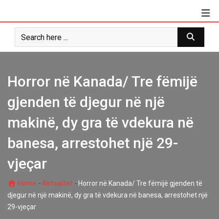
Skip
to
content
Horror në Kanada/ Tre fëmijë
gjenden të djegur në një
makinë, dy gra të vdekura në
banesa, arrestohet një 29-
vjeçar
-
-
Home
Aktualitet
Horror në Kanada/ Tre fëmijë gjenden të
djegur në një makinë, dy gra të vdekura në banesa, arrestohet një
29-vjeçar