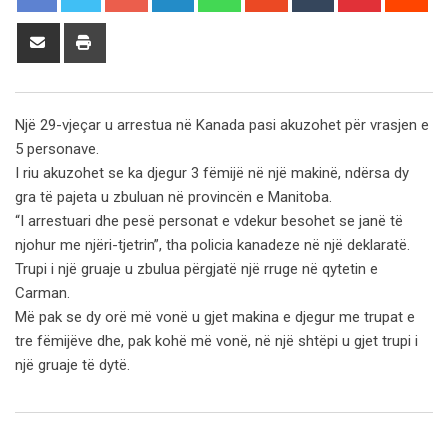
Share
Print
via
Email
Një 29-vjeçar u arrestua në Kanada pasi akuzohet për vrasjen e
5 personave.
I riu akuzohet se ka djegur 3 fëmijë në një makinë, ndërsa dy
gra të pajeta u zbuluan në provincën e Manitoba.
“I arrestuari dhe pesë personat e vdekur besohet se janë të
njohur me njëri-tjetrin”, tha policia kanadeze në një deklaratë.
Trupi i një gruaje u zbulua përgjatë një rruge në qytetin e
Carman.
Më pak se dy orë më vonë u gjet makina e djegur me trupat e
tre fëmijëve dhe, pak kohë më vonë, në një shtëpi u gjet trupi i
një gruaje të dytë.