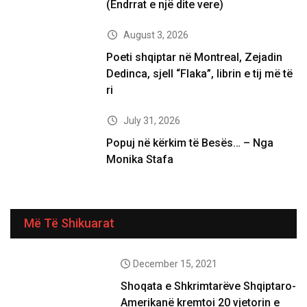
(Ëndrrat e një dite vere)
August 3, 2026
Poeti shqiptar në Montreal, Zejadin
Dedinca, sjell “Flaka”, librin e tij më të
ri
July 31, 2026
Popuj në kërkim të Besës… – Nga
Monika Stafa
Më Të Shikuarat
December 15, 2021
Shoqata e Shkrimtarëve Shqiptaro-
Amerikanë kremtoi 20 vjetorin e