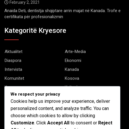
February 2, 2021
Anaida Deti, dentistja shqiptare arrin majat në Kanada. Trofe e
certifikata për profesionalizmin
Kategoritë Kryesore
Aktualitet
Arte-Media
Diaspora
Ekonomi
Intervista
Kanada
Komunitet
Kosova
Kryesore
Kulturë
We respect your privacy
Letërsi
Opinione
Cookies help us improve your experience, deliver
Profil
Shqipëria
personalized content, and analyze traffic. You can
Shqiptarët në biznes
Stil Jete
choose which cookies to allow by clicking
Customize
. Click
Accept All
to consent or
Reject
Të tjera