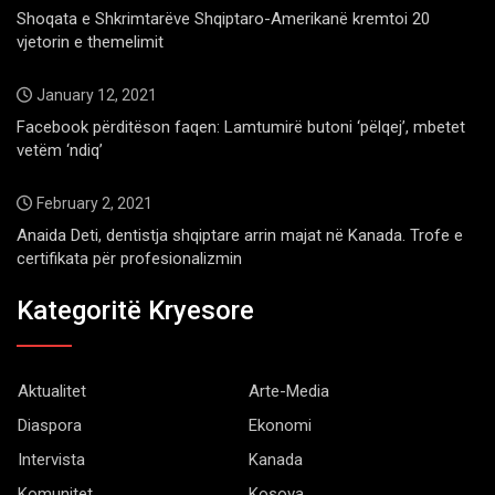
Shoqata e Shkrimtarëve Shqiptaro-Amerikanë kremtoi 20
vjetorin e themelimit
January 12, 2021
Facebook përditëson faqen: Lamtumirë butoni ‘pëlqej’, mbetet
vetëm ‘ndiq’
February 2, 2021
Anaida Deti, dentistja shqiptare arrin majat në Kanada. Trofe e
certifikata për profesionalizmin
Kategoritë Kryesore
Aktualitet
Arte-Media
Diaspora
Ekonomi
Intervista
Kanada
Komunitet
Kosova