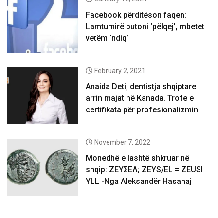
Facebook përditëson faqen:
Lamtumirë butoni ‘pëlqej’, mbetet
vetëm ‘ndiq’
February 2, 2021
Anaida Deti, dentistja shqiptare
arrin majat në Kanada. Trofe e
certifikata për profesionalizmin
November 7, 2022
Monedhë e lashtë shkruar në
shqip: ΖΕΥΣΕΛ; ZEYS/EL = ZEUSI
YLL -Nga Aleksandër Hasanaj