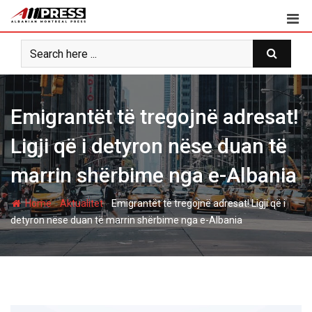
Skip
to
content
Emigrantët të tregojnë adresat!
Ligji që i detyron nëse duan të
marrin shërbime nga e-Albania
-
-
Home
Aktualitet
Emigrantët të tregojnë adresat! Ligji që i
detyron nëse duan të marrin shërbime nga e-Albania