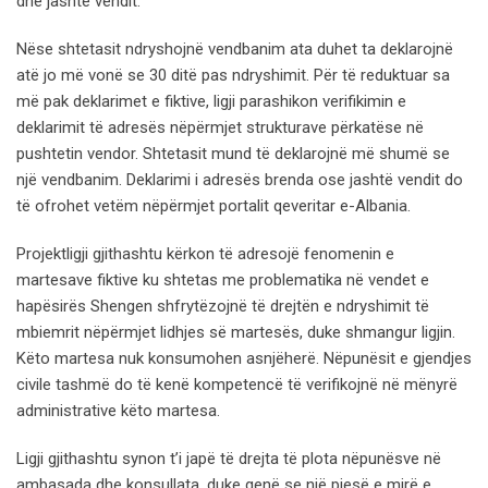
dhe jashtë vendit.
Nëse shtetasit ndryshojnë vendbanim ata duhet ta deklarojnë
atë jo më vonë se 30 ditë pas ndryshimit. Për të reduktuar sa
më pak deklarimet e fiktive, ligji parashikon verifikimin e
deklarimit të adresës nëpërmjet strukturave përkatëse në
pushtetin vendor. Shtetasit mund të deklarojnë më shumë se
një vendbanim. Deklarimi i adresës brenda ose jashtë vendit do
të ofrohet vetëm nëpërmjet portalit qeveritar e-Albania.
Projektligji gjithashtu kërkon të adresojë fenomenin e
martesave fiktive ku shtetas me problematika në vendet e
hapësirës Shengen shfrytëzojnë të drejtën e ndryshimit të
mbiemrit nëpërmjet lidhjes së martesës, duke shmangur ligjin.
Këto martesa nuk konsumohen asnjëherë. Nëpunësit e gjendjes
civile tashmë do të kenë kompetencë të verifikojnë në mënyrë
administrative këto martesa.
Ligji gjithashtu synon t’i japë të drejta të plota nëpunësve në
ambasada dhe konsullata, duke qenë se një pjesë e mirë e