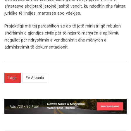
shtetasve shqiptarë jetojnë jashtë vendit, ku ndodhin dhe faktet
juridike të lindjes, martesës apo vdekjes.
Projektligji më tej parashikon se do të jetë ministri që mbulon
shërbimin e gjendjes civile për të nxjerrë mënyrën e aplikimit,
rregullat për ndryshimin e vendbanimit dhe mënyrën e
administrimit të dokumentacionit.
Tags:
#e-Albania