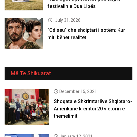
festivalin e Dua Lipës
July 31, 2026
“Odiseu” dhe shqiptari i sotëm: Kur
miti bëhet realitet
Më Të Shikuarat
December 15, 2021
Shoqata e Shkrimtarëve Shqiptaro-
Amerikanë kremtoi 20 vjetorin e
themelimit
January 12, 2021