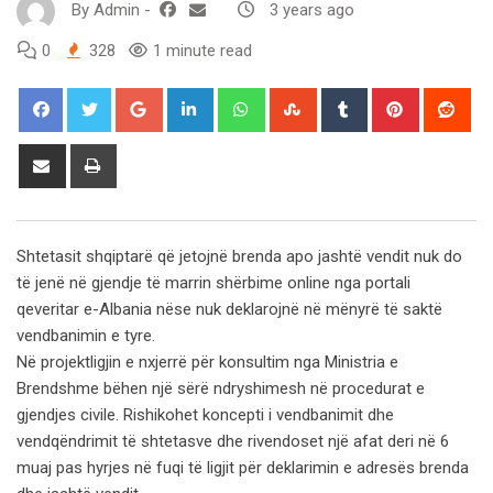
By
Admin
-
3 years ago
0
328
1 minute read
Google+
LinkedIn
Whatsapp
StumbleUpon
Tumblr
Pinterest
Red
Share
Print
via
Email
Shtetasit shqiptarë që jetojnë brenda apo jashtë vendit nuk do
të jenë në gjendje të marrin shërbime online nga portali
qeveritar e-Albania nëse nuk deklarojnë në mënyrë të saktë
vendbanimin e tyre.
Në projektligjin e nxjerrë për konsultim nga Ministria e
Brendshme bëhen një sërë ndryshimesh në procedurat e
gjendjes civile. Rishikohet koncepti i vendbanimit dhe
vendqëndrimit të shtetasve dhe rivendoset një afat deri në 6
muaj pas hyrjes në fuqi të ligjit për deklarimin e adresës brenda