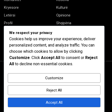
Kryesore
Kulturë
Letërsi
Opinione
Profil
Shqipëria
Shqiptarët në biznes
Stil Jete
We respect your privacy
Të tjera
Cookies help us improve your experience, deliver
personalized content, and analyze traffic. You can
choose which cookies to allow by clicking
Customize
. Click
Accept All
to consent or
Reject
All
to decline non-essential cookies.
Customize
Reject All
Accept All
© 2020 Barta. All Rights Reserved. by
RadiusTheme