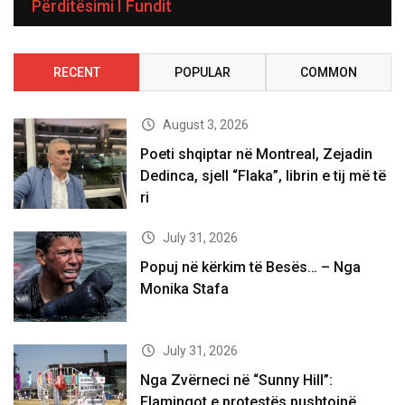
Përditësimi I Fundit
RECENT
POPULAR
COMMON
August 3, 2026
Poeti shqiptar në Montreal, Zejadin
Dedinca, sjell “Flaka”, librin e tij më të
ri
July 31, 2026
Popuj në kërkim të Besës… – Nga
Monika Stafa
July 31, 2026
Nga Zvërneci në “Sunny Hill”:
Flamingot e protestës pushtojnë