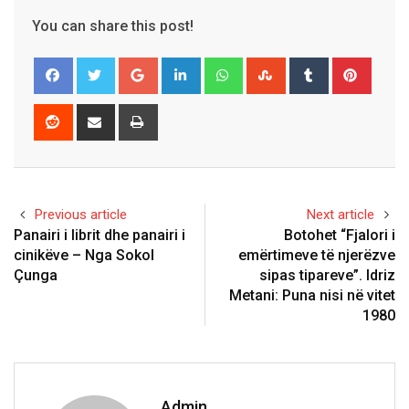
You can share this post!
Google+
LinkedIn
Whatsapp
StumbleUpon
Tumblr
Pinter
Reddit
Share
Print
via
Email
Previous article
Next article
Panairi i librit dhe panairi i
Botohet “Fjalori i
cinikëve – Nga Sokol
emërtimeve të njerëzve
Çunga
sipas tipareve”. Idriz
Metani: Puna nisi në vitet
1980
Admin