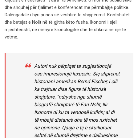
krijuesit e Federatës “Vatra” të Amerikës. U mor me publicistikë
dhe shquhej për fjalimet e konferencat me përmbajtje politike.
Dalëngadalë i hyri punës së vështirë të shqipërimit. Kontributet
dhe betejat e Nolit në të gjitha këto fusha, Ikonomi i sjell
mjeshtërisht, në mënyrë kronologjike dhe të shkrira në një të
vetme.
Autori nuk përpiqet ta sugjestionojë
ose impresionojë lexuesin. Siç shprehet
historiani amerikan Bernd Fischer, i cili
ka trajtuar disa figura të historisë
shqiptare, “ndryshe nga shumë
biografë shqiptarë të Fan Nolit, Ilir
Ikonomi di ku ta vendosë kufirin; ai di
të mbajë distancë dhe të mos nxitohet
në opinione. Qasja e tij e ekuilibruar
është në shumë drejtime e dallueshme