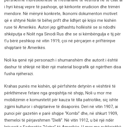
përshkrime mbresëlënëse të rrethanave të vështira në të cilat ai
i hyri kësaj vepre të pashoqe, që kërkonte erudicion dhe trimëri
mendore. Në mënyrë konkrete, Ikonomi dokumenton motivet
që e shtynë Nolin të bëhej prift dhe lidhjet që krijoi me kishën
ruse të Amerikës. Autori jep gjithashtu hollësitë se si ndodhi
shkëputja e Nolit nga Sinodi Rus dhe se si këmbëngulja e tij për
t’u bërë peshkop në vitin 1919, çoi në përçarjen e priftërinjve
shqiptarë të Amerikës.
Noli ka qenë një personazh i shumanshëm dhe autorit i është
dashur të shkrijë në libër një material biografik që ngërthen disa
fusha njëherazi.
Krahas punës me kishën, që përfshinte detyrën e vështirë të
përkthimeve fetare nga greqishtja në shqip, Noli u mor me
mobilizimin e komunitetit për kauza të tilla patriotike, siç ishte
zgjimi kulturor i shqiptarëve të disaporës. Deri në vitin 1907, ai
punoi për gazetën e parë shqipe “Kombi” dhe, në shkurt 1909,
themeloi të përjavshmen “Dielli”. Në vitin 1912, u bë një ndër