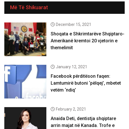
Më Të Shikuarat
December 15, 2021
Shoqata e Shkrimtarëve Shqiptaro-
Amerikanë kremtoi 20 vjetorin e
themelimit
January 12, 2021
Facebook përditëson faqen:
Lamtumirë butoni ‘pëlqej’, mbetet
vetëm ‘ndiq’
February 2, 2021
Anaida Deti, dentistja shqiptare
arrin majat në Kanada. Trofe e