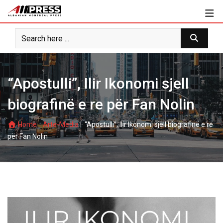
Skip
to
content
“Apostulli”, Ilir Ikonomi sjell
biografinë e re për Fan Nolin
-
-
Home
Arte-Media
“Apostulli”, Ilir Ikonomi sjell biografinë e re
për Fan Nolin