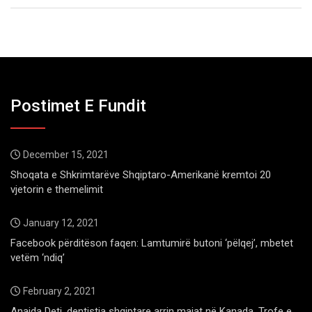
Postimet E Fundit
December 15, 2021
Shoqata e Shkrimtarëve Shqiptaro-Amerikanë kremtoi 20
vjetorin e themelimit
January 12, 2021
Facebook përditëson faqen: Lamtumirë butoni ‘pëlqej’, mbetet
vetëm ‘ndiq’
February 2, 2021
Anaida Deti, dentistja shqiptare arrin majat në Kanada. Trofe e