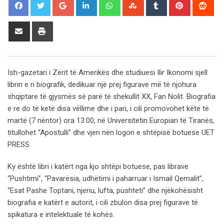
Google+
LinkedIn
Whatsapp
StumbleUpon
Tumblr
Pinterest
Red
Share
Print
via
Email
Ish-gazetari i Zërit të Amerikës dhe studiuesi Ilir Ikonomi sjell
librin e ri biografik, dedikuar një prej figurave më të njohura
shqiptare të gjysmës së parë të shekullit XX, Fan Nolit. Biografia
e re do të ketë disa vëllime dhe i pari, i cili promovohet këtë të
martë (7 nëntor) ora 13:00, në Universitetin Europian të Tiranës,
titullohet “Apostulli” dhe vjen nën logon e shtëpisë botuese UET
PRESS.
Ky është libri i katërt nga kjo shtëpi botuese, pas librave
“Pushtimi”, “Pavarësia, udhëtimi i paharruar i Ismail Qemalit”,
“Esat Pashe Toptani, njeriu, lufta, pushteti” dhe njëkohësisht
biografia e katërt e autorit, i cili zbulon disa prej figurave të
spikatura e intelektuale të kohës.