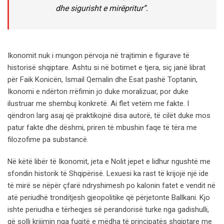
dhe sigurisht e mirëpritur”.
Ikonomit nuk i mungon përvoja në trajtimin e figurave të
historisë shqiptare. Ashtu si në botimet e tjera, siç janë librat
për Faik Konicën, Ismail Qemalin dhe Esat pashë Toptanin,
Ikonomi e ndërton rrëfimin jo duke moralizuar, por duke
ilustruar me shembuj konkretë. Ai flet vetëm me fakte. I
qëndron larg asaj që praktikojnë disa autorë, të cilët duke mos
patur fakte dhe dëshmi, priren të mbushin faqe të tëra me
filozofime pa substancë.
Në këtë libër të Ikonomit, jeta e Nolit jepet e lidhur ngushtë me
sfondin historik të Shqipërisë. Lexuesi ka rast të krijojë një ide
të mirë se nëpër çfarë ndryshimesh po kalonin fatet e vendit në
atë periudhë tronditjesh gjeopolitike që përjetonte Ballkani. Kjo
ishte periudha e tërheqjes së perandorisë turke nga gadishulli,
që solli krijimin nga fuqitë e mëdha të principatës shqiptare me