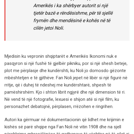
Amerikës i ka shërbyer autorit si një
tjetër bazë e rëndësishme, për të sjellë
frymën dhe mendësinë e kohës në të
cilën jetoi Noli.
Mjedisin ku vepronin shqiptarët e Amerikës Ikonomi nuk e
pasqyron si një fushë të gjelbër pikniku, por si një shesh beteje,
plot me përplasje dhe kundërshti, ku Noli jo domosdo gëzonte
mbështetjen e të gjithëve. Fan Noli jepet në libër si një figurë në
rritje, që i duhej të ndeshej me kundërshtarë, shpesh të
pamëshirshëm. Kjo i shton librit ngjyrë dhe një dimension të ri.
Në vend të një fotografie, lexuesi e shijon atë si një film, ku
personazhet debatojnë, përplasen, rrëzohen e ringrihen.
Autori ka gërmuar në dokumentacionin që lidhet me krijimin e
kishës së parë shqipe nga Fan Noli në vitin 1908 dhe na sjell