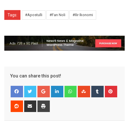
Tags:
#Apostulli
#Fan Noli
#Ilir Ikonomi
You can share this post!
Google+
LinkedIn
Whatsapp
StumbleUpon
Tumblr
Pinter
Reddit
Share
Print
via
Email