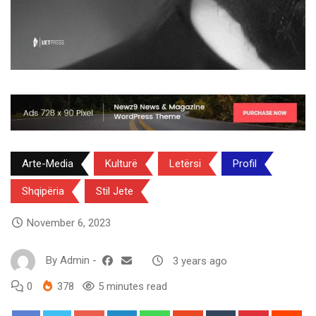
Arte-Media
Kulturë
Letërsi
Profil
Shqipëria
Stil Jete
November 6, 2023
By
Admin
-
3 years ago
0
378
5 minutes read