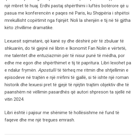
një mbret të huaj. Erdhi pastaj shpërthimi i luftës botërore që u
pasua me konferencën e paqes në Paris, ku Shqipëria i shpëtoi
mrekullisht copëtimit nga fqinjët. Noli la shenjën e tij në të gjitha
këto zhvillime dramatike.
Lexuesit sqimatarë, që kanë sy dhe dëshirë për të zbuluar të
shkuarën, do të gjejnë në librin e Ikonomit Fan Nolin e vërtetë,
me talentet dhe entuziazmin për të nisur punë të mëdha, por
edhe me egon dhe shpërthimet e tij të papritura. Libri lexohet pa
e ndalur frymën.
Apostulli
të tërheq me ritmin dhe shtjellimin e
episodeve në trajtën e një rrëfimi të gjallë, si të ishte një roman
historik dhe lexuesi pret të gjejë të njëjtin trajtim objektiv dhe të
paanshëm në vëllimin pasardhës që autori shpreson ta sjellë në
vitin 2024.
Libri është i pajisur me shënime të hollësishme në fund të
faqeve dhe me një tregues emrash.