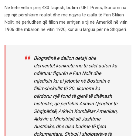
Në këtë vëllim prej 430 faqesh, botim i UET Press, Ikonomi na
jep një përshkrim realist dhe me ngjyra të gjalla të Fan Stilian
Nolit, në periudhën që fillon me arritjen e tij në Amerikë në vitin
1906 dhe mbaron në vitin 1920, kur ai u largua për në Shqipëri.
Biografinë e dallon detaji dhe
elementët konkretë me të cilët autori ka
ndërtuar figurën e Fan Nolit dhe
mjedisin ku ai jetonte në Bostonin e
fillimshekullit të 20. Ikonomi ka
përdorur një fond të gjerë të dhënash
historike, që përfshin Arkivin Qendror të
Shqipërisë, Arkivin Kombëtar Amerikan,
Arkivin e Ministrisë së Jashtme
Austriake, dhe disa burime të tjera
dokumentare. Shtypi i shqiptarëve të