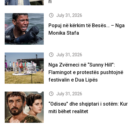
ri
July 31, 2026
Popuj në kërkim të Besës… – Nga
Monika Stafa
July 31, 2026
Nga Zvërneci në “Sunny Hill”:
Flamingot e protestës pushtojnë
festivalin e Dua Lipës
July 31, 2026
“Odiseu” dhe shqiptari i sotëm: Kur
miti bëhet realitet