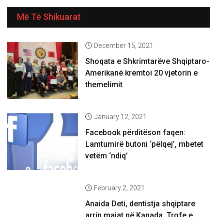
Më Të Shikuarat
December 15, 2021
Shoqata e Shkrimtarëve Shqiptaro-
Amerikanë kremtoi 20 vjetorin e
themelimit
January 12, 2021
Facebook përditëson faqen:
Lamtumirë butoni ‘pëlqej’, mbetet
vetëm ‘ndiq’
February 2, 2021
Anaida Deti, dentistja shqiptare
arrin majat në Kanada. Trofe e