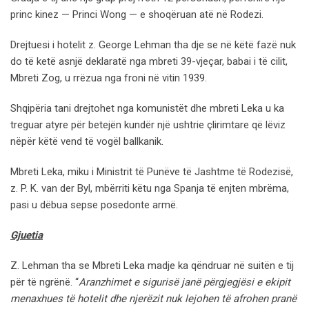
princ kinez — Princi Wong — e shoqëruan atë në Rodezi.
Drejtuesi i hotelit z. George Lehman tha dje se në këtë fazë nuk
do të ketë asnjë deklaratë nga mbreti 39-vjeçar, babai i të cilit,
Mbreti Zog, u rrëzua nga froni në vitin 1939.
Shqipëria tani drejtohet nga komunistët dhe mbreti Leka u ka
treguar atyre për betejën kundër një ushtrie çlirimtare që lëviz
nëpër këtë vend të vogël ballkanik.
Mbreti Leka, miku i Ministrit të Punëve të Jashtme të Rodezisë,
z. P. K. van der Byl, mbërriti këtu nga Spanja të enjten mbrëma,
pasi u dëbua sepse posedonte armë.
Gjuetia
Z. Lehman tha se Mbreti Leka madje ka qëndruar në suitën e tij
për të ngrënë. “
Aranzhimet e sigurisë janë përgjegjësi e ekipit
menaxhues të hotelit dhe njerëzit nuk lejohen të afrohen pranë