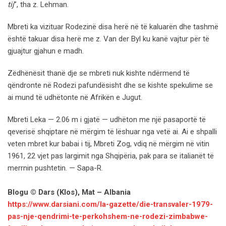
tij
”, tha z. Lehman.
Mbreti ka vizituar Rodezinë disa herë në të kaluarën dhe tashmë
është takuar disa herë me z. Van der Byl ku kanë vajtur për të
gjuajtur gjahun e madh.
Zëdhënësit thanë dje se mbreti nuk kishte ndërmend të
qëndronte në Rodezi pafundësisht dhe se kishte spekulime se
ai mund të udhëtonte në Afrikën e Jugut.
Mbreti Leka — 2.06 m i gjatë — udhëton me një pasaportë të
qeverisë shqiptare në mërgim të lëshuar nga vetë ai. Ai e shpalli
veten mbret kur babai i tij, Mbreti Zog, vdiq në mërgim në vitin
1961, 22 vjet pas largimit nga Shqipëria, pak para se italianët të
merrnin pushtetin. — Sapa-R.
Blogu © Dars (Klos), Mat – Albania
https://www.darsiani.com/la-gazette/die-transvaler-1979-
pas-nje-qendrimi-te-perkohshem-ne-rodezi-zimbabwe-