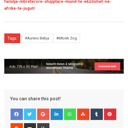
familja-mbreterore-shqiptare-mund-te-ekzilohet-ne-
afrike-te-jugut/
Tags:
#Aurenc Bebja
#Mbreti Zog
You can share this post!
Google+
LinkedIn
Whatsapp
StumbleUpon
Tumblr
Pinter
Reddit
Share
Print