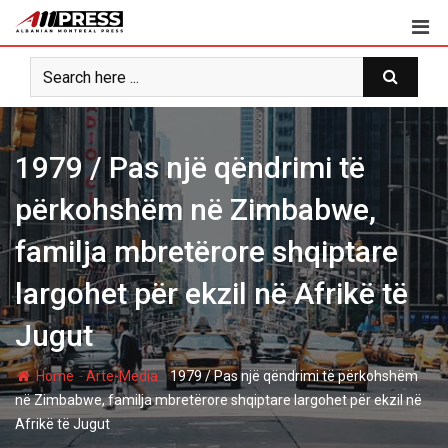
Skip
to
content
1979 / Pas një qëndrimi të
përkohshëm në Zimbabwe,
familja mbretërore shqiptare
largohet për ekzil në Afrikë të
Jugut
-
-
Home
Arte-Media
1979 / Pas një qëndrimi të përkohshëm
në Zimbabwe, familja mbretërore shqiptare largohet për ekzil në
Afrikë të Jugut