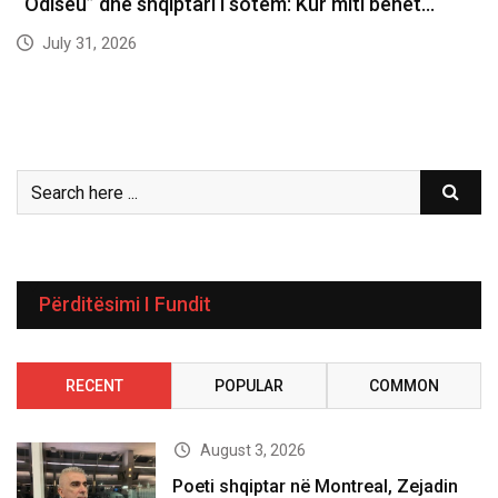
“Odiseu” dhe shqiptari i sotëm: Kur miti bëhet…
July 31, 2026
Përditësimi I Fundit
RECENT
POPULAR
COMMON
August 3, 2026
Poeti shqiptar në Montreal, Zejadin