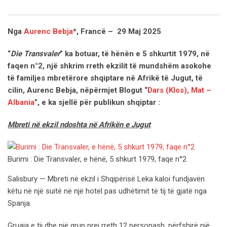
Email
Nga
Aurenc Bebja
*, Francë – 29 Maj 2025
“
Die Transvaler
” ka botuar, të hënën e 5 shkurtit 1979, në
faqen n°2, një shkrim rreth ekzilit të mundshëm asokohe
të familjes mbretërore shqiptare në Afrikë të Jugut, të
cilin, Aurenc Bebja, nëpërmjet Blogut “
Dars (Klos), Mat –
Albania
”, e ka sjellë për publikun shqiptar :
Mbreti në ekzil ndoshta në Afrikën e Jugut
Burimi : Die Transvaler, e hënë, 5 shkurt 1979, faqe n°2
Salisbury — Mbreti në ekzil i Shqipërisë Leka kaloi fundjavën
këtu në një suitë në një hotel pas udhëtimit të tij të gjatë nga
Spanja.
Gruaja e tij dhe një grup prej rreth 12 personash, përfshirë një