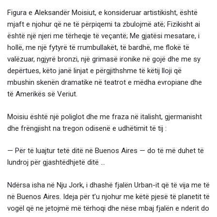
Figura e Aleksandër Moisiut, e konsideruar artistikisht, është
mjaft e njohur që ne të përpiqemi ta zbulojmë atë; Fizikisht ai
është një njeri me tërheqje të veçantë; Me gjatësi mesatare, i
hollë, me një fytyrë të rrumbullakët, të bardhë, me flokë të
valëzuar, ngjyrë bronzi, një grimasë ironike në gojë dhe me sy
depërtues, këto janë linjat e përgjithshme të këtij lloji që
mbushin skenën dramatike në teatrot e mëdha evropiane dhe
të Amerikës së Veriut.
Moisiu është një poliglot dhe me fraza në italisht, gjermanisht
dhe frëngjisht na tregon odisenë e udhëtimit të tij :
— Për të luajtur tetë ditë në Buenos Aires — do të më duhet të
lundroj për gjashtëdhjetë ditë …
Ndërsa isha në Nju Jork, i dhashë fjalën Urban-it që të vija me të
në Buenos Aires. Ideja për t’u njohur me këtë pjesë të planetit të
vogël që ne jetojmë më tërhoqi dhe nëse mbaj fjalën e nderit do