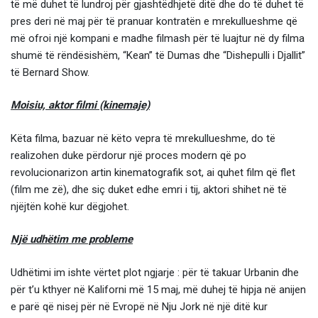
të më duhet të lundroj për gjashtëdhjetë ditë dhe do të duhet të
pres deri në maj për të pranuar kontratën e mrekullueshme që
më ofroi një kompani e madhe filmash për të luajtur në dy filma
shumë të rëndësishëm, “Kean” të Dumas dhe “Dishepulli i Djallit”
të Bernard Show.
Moisiu, aktor filmi (kinemaje)
Këta filma, bazuar në këto vepra të mrekullueshme, do të
realizohen duke përdorur një proces modern që po
revolucionarizon artin kinematografik sot, ai quhet film që flet
(film me zë), dhe siç duket edhe emri i tij, aktori shihet në të
njëjtën kohë kur dëgjohet.
Një udhëtim me probleme
Udhëtimi im ishte vërtet plot ngjarje : për të takuar Urbanin dhe
për t’u kthyer në Kaliforni më 15 maj, më duhej të hipja në anijen
e parë që nisej për në Evropë në Nju Jork në një ditë kur