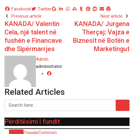
Google+
LinkedIn
Whatsapp
StumbleUpon
Tumblr
Pinterest
Reddit
Share
Print
Facebook
Twitter
via
Previous article
Next article
KANADA/ Valentin
KANADA/ Jurgena
Email
Cela, një talent në
Therçaj: Vajza e
fushën e Financave
Biznesit në Botën e
dhe Sipërmarrjes
Marketingut
Admin
administrator
Related Articles
Përditësimi i fundit
Recent
Popular
Common