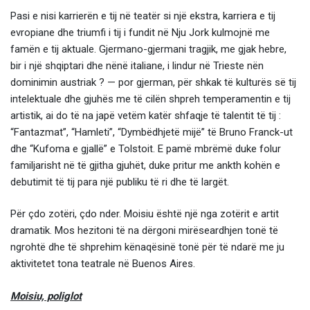
Pasi e nisi karrierën e tij në teatër si një ekstra, karriera e tij
evropiane dhe triumfi i tij i fundit në Nju Jork kulmojnë me
famën e tij aktuale. Gjermano-gjermani tragjik, me gjak hebre,
bir i një shqiptari dhe nënë italiane, i lindur në Trieste nën
dominimin austriak ? — por gjerman, për shkak të kulturës së tij
intelektuale dhe gjuhës me të cilën shpreh temperamentin e tij
artistik, ai do të na japë vetëm katër shfaqje të talentit të tij :
“Fantazmat”, “Hamleti”, “Dymbëdhjetë mijë” të Bruno Franck-ut
dhe “Kufoma e gjallë” e Tolstoit. E pamë mbrëmë duke folur
familjarisht në të gjitha gjuhët, duke pritur me ankth kohën e
debutimit të tij para një publiku të ri dhe të largët.
Për çdo zotëri, çdo nder. Moisiu është një nga zotërit e artit
dramatik. Mos hezitoni të na dërgoni mirëseardhjen tonë të
ngrohtë dhe të shprehim kënaqësinë tonë për të ndarë me ju
aktivitetet tona teatrale në Buenos Aires.
Moisiu, poliglot