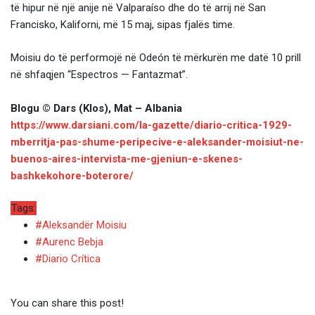
të hipur në një anije në Valparaíso dhe do të arrij në San
Francisko, Kaliforni, më 15 maj, sipas fjalës time.
Moisiu do të performojë në Odeón të mërkurën me datë 10 prill
në shfaqjen “Espectros — Fantazmat”.
Blogu © Dars (Klos), Mat – Albania
https://www.darsiani.com/la-gazette/diario-critica-1929-
mberritja-pas-shume-peripecive-e-aleksander-moisiut-ne-
buenos-aires-intervista-me-gjeniun-e-skenes-
bashkekohore-boterore/
Tags:
#Aleksandër Moisiu
#Aurenc Bebja
#Diario Crítica
You can share this post!