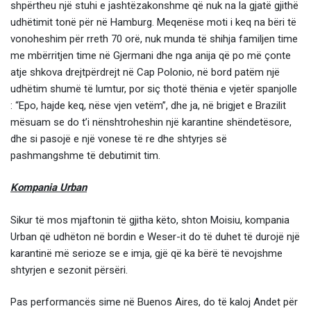
shpërtheu një stuhi e jashtëzakonshme që nuk na la gjatë gjithë
udhëtimit tonë për në Hamburg. Meqenëse moti i keq na bëri të
vonoheshim për rreth 70 orë, nuk munda të shihja familjen time
me mbërritjen time në Gjermani dhe nga anija që po më çonte
atje shkova drejtpërdrejt në Cap Polonio, në bord patëm një
udhëtim shumë të lumtur, por siç thotë thënia e vjetër spanjolle
: “Epo, hajde keq, nëse vjen vetëm”, dhe ja, në brigjet e Brazilit
mësuam se do t’i nënshtroheshin një karantine shëndetësore,
dhe si pasojë e një vonese të re dhe shtyrjes së
pashmangshme të debutimit tim.
Kompania Urban
Sikur të mos mjaftonin të gjitha këto, shton Moisiu, kompania
Urban që udhëton në bordin e Weser-it do të duhet të durojë një
karantinë më serioze se e imja, gjë që ka bërë të nevojshme
shtyrjen e sezonit përsëri.
Pas performancës sime në Buenos Aires, do të kaloj Andet për