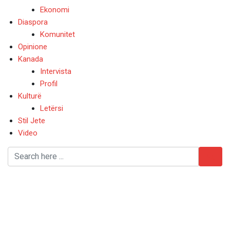
Ekonomi
Diaspora
Komunitet
Opinione
Kanada
Intervista
Profil
Kulturë
Letërsi
Stil Jete
Video
1929 / Mbërritja, pas
shumë peripecive, e
Aleksandër Moisiut në