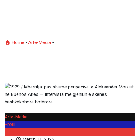
Buenos Aires — Intervista
me gjeniun e skenës
bashkëkohore botërore
Home
-
Arte-Media
-
1929 / Mbërritja, pas shumë peripecive,
e Aleksandër Moisiut në Buenos Aires — Intervista me gjeniun e
skenës bashkëkohore botërore
Arte-Media
Profil
Shqipëria
March 11, 2025