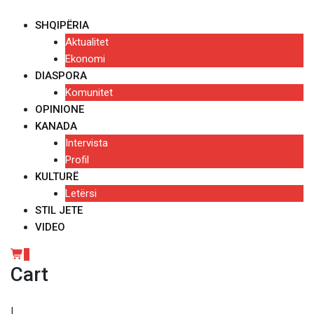
Skip
to
SHQIPËRIA
content
Aktualitet
Ekonomi
DIASPORA
Komunitet
OPINIONE
KANADA
Intervista
Profil
KULTURË
Letërsi
STIL JETE
VIDEO
0
Cart
|