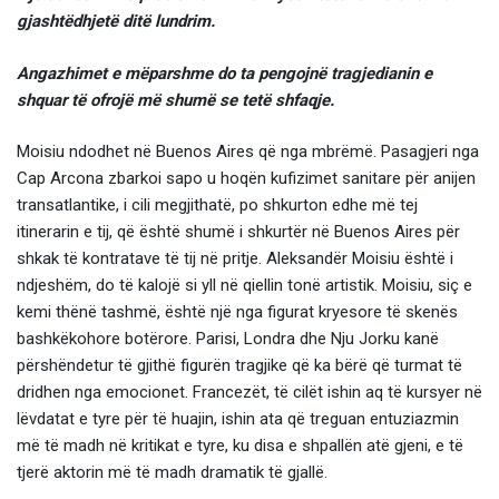
gjashtëdhjetë ditë lundrim.
Angazhimet e mëparshme do ta pengojnë tragjedianin e
shquar të ofrojë më shumë se tetë shfaqje.
Moisiu ndodhet në Buenos Aires që nga mbrëmë. Pasagjeri nga
Cap Arcona zbarkoi sapo u hoqën kufizimet sanitare për anijen
transatlantike, i cili megjithatë, po shkurton edhe më tej
itinerarin e tij, që është shumë i shkurtër në Buenos Aires për
shkak të kontratave të tij në pritje. Aleksandër Moisiu është i
ndjeshëm, do të kalojë si yll në qiellin tonë artistik. Moisiu, siç e
kemi thënë tashmë, është një nga figurat kryesore të skenës
bashkëkohore botërore. Parisi, Londra dhe Nju Jorku kanë
përshëndetur të gjithë figurën tragjike që ka bërë që turmat të
dridhen nga emocionet. Francezët, të cilët ishin aq të kursyer në
lëvdatat e tyre për të huajin, ishin ata që treguan entuziazmin
më të madh në kritikat e tyre, ku disa e shpallën atë gjeni, e të
tjerë aktorin më të madh dramatik të gjallë.