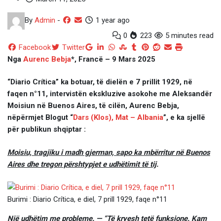
By
Admin
-
1 year ago
0
223
5 minutes read
Google+
LinkedIn
Whatsapp
StumbleUpon
Tumblr
Pinterest
Reddit
Share
Print
Facebook
Twitter
via
Nga
Aurenc Bebja
*, Francë – 9
Mars 2025
Email
“Diario Crítica” ka botuar, të dielën e 7 prillit 1929, në
faqen n°11, intervistën ekskluzive asokohe me Aleksandër
Moisiun në Buenos Aires, të cilën, Aurenc Bebja,
nëpërmjet Blogut “
Dars (Klos), Mat – Albania
”, e ka sjellë
për publikun shqiptar :
Moisiu, tragjiku i madh gjerman, sapo ka mbërritur në Buenos
Aires dhe tregon përshtypjet e udhëtimit të tij
.
Burimi : Diario Crítica, e diel, 7 prill 1929, faqe n°11
Një udhëtim me probleme. — “Të kryesh tetë funksione. Kam