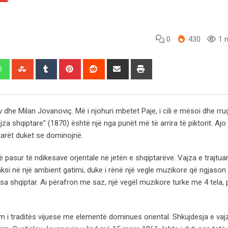
0
430
1 m
edIn
Whatsapp
StumbleUpon
Tumblr
Pinterest
Reddit
Share
Print
via
Email
av dhe Milan Jovanoviç. Më i njohuri mbetet Paje, i cili e mësoi dhe rru
“Vajza shqiptare” (1870) është një nga punët më të arrira të piktorit. Aj
tarët duket se dominojnë.
të pasur të ndikesave orjentale në jetën e shqiptarëve. Vajza e trajtua
ksi në një ambient gatimi, duke i rënë një vegle muzikore që ngjaso
sa shqiptar. Ai përafron me saz, një vegël muzikore turke me 4 tela, 
 i traditës vijuese me elementë dominues oriental. Shkujdesja e vaj