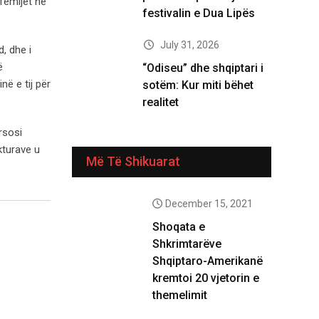
 fëmijët në
festivalin e Dua Lipës
July 31, 2026
, dhe i
ë
“Odiseu” dhe shqiptari i
në e tij për
sotëm: Kur miti bëhet
realitet
rsosi
ikturave u
Më Të Shikuarat
December 15, 2021
Shoqata e
Shkrimtarëve
Shqiptaro-Amerikanë
kremtoi 20 vjetorin e
themelimit