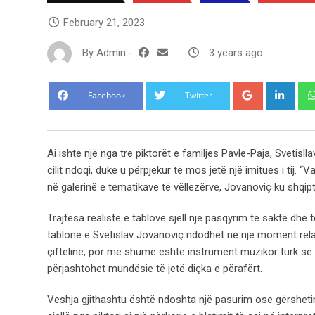
February 21, 2023
By
Admin
-
3 years ago
Google+
Link
Facebook
Twitter
Ai ishte një nga tre piktorët e familjes Pavle-Paja, Svetisll
cilit ndoqi, duke u përpjekur të mos jetë një imitues i tij. 
në galerinë e tematikave të vëllezërve, Jovanoviç ku shqip
Trajtesa realiste e tablove sjell një pasqyrim të saktë dhe 
tablonë e Svetislav Jovanoviç ndodhet në një moment rela
çiftelinë, por më shumë është instrument muzikor turk se 
përjashtohet mundësie të jetë diçka e përafërt.
Veshja gjithashtu është ndoshta një pasurim ose gërshetim