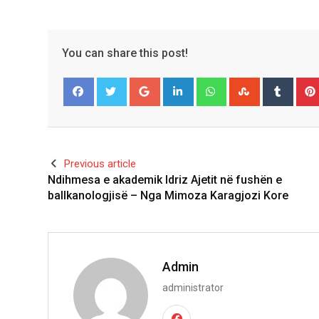
You can share this post!
Google+
LinkedIn
Whatsapp
StumbleUpo
Tumbl
Facebook
Twitter
Previous article
Ndihmesa e akademik Idriz Ajetit në fushën e
ballkanologjisë – Nga Mimoza Karagjozi Kore
Admin
administrator