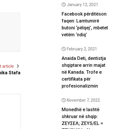
January 12, 2021
Facebook përditëson
faqen: Lamtumirë
butoni ‘pëlqej’, mbetet
vetëm ‘ndiq’
February 2, 2021
Anaida Deti, dentistja
shqiptare arrin majat
 article
në Kanada. Trofe e
ika Stafa
certifikata për
profesionalizmin
November 7, 2022
Monedhë e lashtë
shkruar në shqip:
ΖΕΥΣΕΛ; ZEYS/EL =