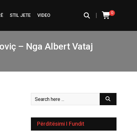
0
|
RË
STIL JETE
VIDEO
noviç – Nga Albert Vataj
Përditësimi I Fundit