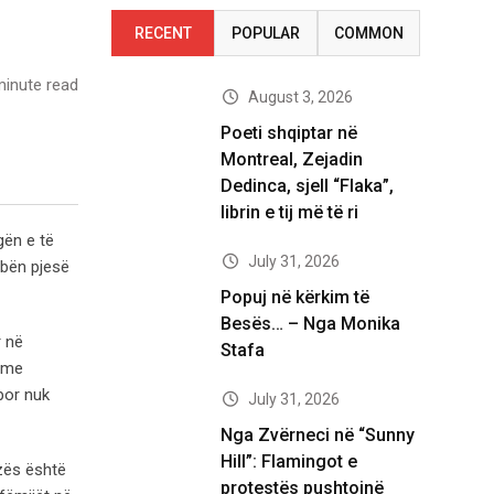
RECENT
POPULAR
COMMON
inute read
August 3, 2026
Poeti shqiptar në
Montreal, Zejadin
Dedinca, sjell “Flaka”,
librin e tij më të ri
gën e të
July 31, 2026
o bën pjesë
Popuj në kërkim të
Besës… – Nga Monika
r në
Stafa
n me
por nuk
July 31, 2026
Nga Zvërneci në “Sunny
Hill”: Flamingot e
zës është
protestës pushtojnë