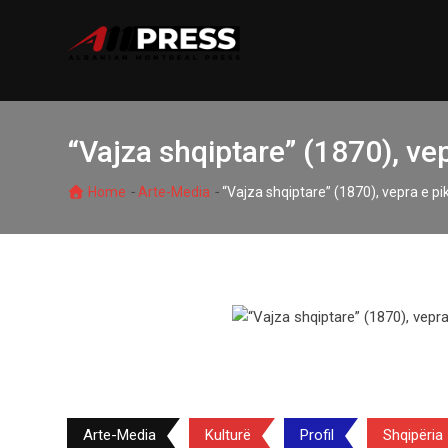
Skip
to
content
“Vajza shqiptare” (1870), vep
-
-
Home
Arte-Media
“Vajza shqiptare” (1870), vepra e pi
Arte-Media
Kulturë
Profil
Shqipëria