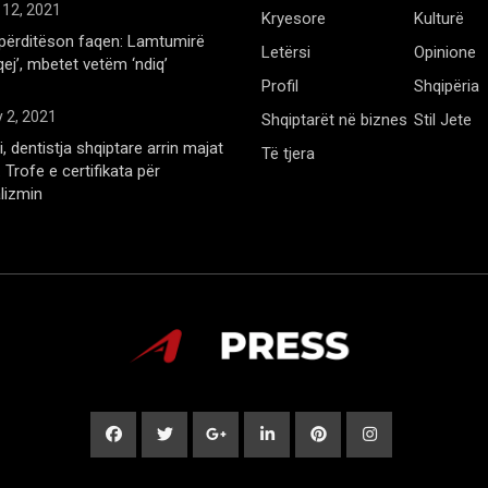
 12, 2021
Kryesore
Kulturë
përditëson faqen: Lamtumirë
Letërsi
Opinione
qej’, mbetet vetëm ‘ndiq’
Profil
Shqipëria
 2, 2021
Shqiptarët në biznes
Stil Jete
, dentistja shqiptare arrin majat
Të tjera
Trofe e certifikata për
lizmin