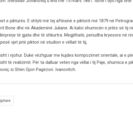
pretim. Svetislav Jovanoviq u lind më 15 mars 1861. Ishte i dyti nga tetë
t e pikturës. E shtyti më tej aftësinë e piktorit më 1879 në Petrograd
torit Bone dhe në Akademinë Juliane. Ai kaloi shumicën e jetës së tij n
ërprerje të gjata dhe të shkurtra. Megjithatë, periudha kryesore në rini
së vjet jetë piktori në studion e vëllait të tij,
risht i njohur. Duke vëzhguar me kujdes kompozimet orientale, ai e pë
t të realizimit. Për ta dalluar veten nga vëllai i tij Paje, shumica e p
oviç si Shën Gjon Pagëzori. Ivanovitch.
iptare