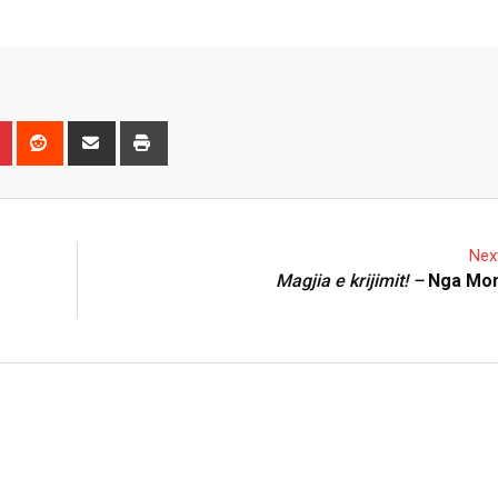
n
r
Pinterest
Reddit
Share
Print
via
Email
Next
Magjia e krijimit! –
Nga Mon