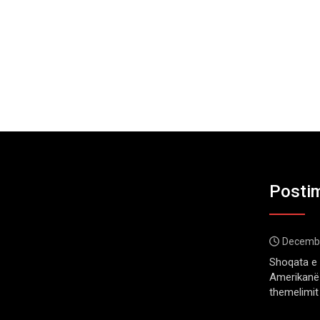
Postim
Decembe
Shoqata e 
Amerikanë 
themelimit