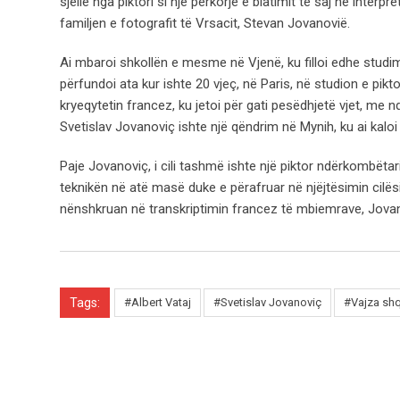
sjellë nga piktori si një përkorje e blatimit të saj në inter
familjen e fotografit të Vrsacit, Stevan Jovanovië.
Ai mbaroi shkollën e mesme në Vjenë, ku filloi edhe studime
përfundoi ata kur ishte 20 vjeç, në Paris, në studion e pik
kryeqytetin francez, ku jetoi për gati pesëdhjetë vjet, me nd
Svetislav Jovanoviç ishte një qëndrim në Mynih, ku ai kaloi pe
Paje Jovanoviç, i cili tashmë ishte një piktor ndërkombëta
teknikën në atë masë duke e përafruar në njëjtësimin cilësish
nënshkruan në transkriptimin francez të mbiemrave, Jovan
Tags:
#Albert Vataj
#Svetislav Jovanoviç
#Vajza shq