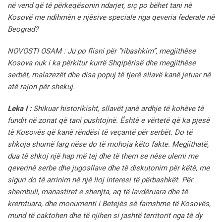
në vend që të përkeqësonin ndarjet, siç po bëhet tani në
Kosovë me ndihmën e njësive speciale nga qeveria federale në
Beograd?
NOVOSTI OSAM : Ju po flisni për “ribashkim”, megjithëse
Kosova nuk i ka përkitur kurrë Shqipërisë dhe megjithëse
serbët, malazezët dhe disa popuj të tjerë sllavë kanë jetuar në
atë rajon për shekuj.
Leka I :
Shikuar historikisht, sllavët janë ardhje të kohëve të
fundit në zonat që tani pushtojnë. Është e vërtetë që ka pjesë
të Kosovës që kanë rëndësi të veçantë për serbët. Do të
shkoja shumë larg nëse do të mohoja këto fakte. Megjithatë,
dua të shkoj një hap më tej dhe të them se nëse ulemi me
qeverinë serbe dhe jugosllave dhe të diskutonim për këtë, me
siguri do të arrinim në një lloj interesi të përbashkët. Për
shembull, manastiret e shenjta, aq të lavdëruara dhe të
kremtuara, dhe monumenti i Betejës së famshme të Kosovës,
mund të caktohen dhe të njihen si jashtë territorit nga të dy