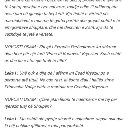
të kuptoj nevojat e tyre natyrore, madje edhe t’i ndihmoj ata
nëse jam në gjendje ta bëj këtë. Kjo është e vërtetë për
marrëdhëniet e mia me të gjitha partitë dhe grupet politike të
emigrantëve shqiptarë, dhe me dëshirën e Zotit, kjo do të
vazhdojë të jetë e vërtetë.
NOVOSTI OSAM : Shtypi i Evropës Perëndimore ka shkruar
disa herë për një farë “Princ të Kosovës” Kryeziun. Kush është
ai, dhe ku e fitoi një titull të tillë?
Leka I :
Unë nuk e dija që i afërmi im Esad Kryeziu po e
përdorte atë titull. Në çdo rast, ai është djali i hallës sime.
Princesha Nafije ishte e martuar me Cenabeg Kryeziun.
NOVOSTI OSAM : Çfarë planifikoni të ndërmerrni më tej për
njerëzit tuaj në Shqipëri?
Leka I :
Kjo është një pyetje shumë e ndjeshme, sepse nuk dua
t’i bëj publike qëllimet e mia paraprakisht.