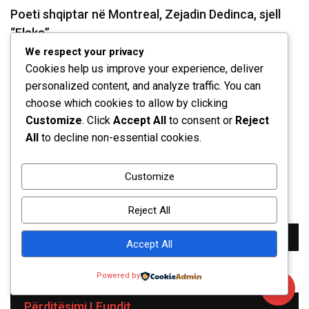
Poeti shqiptar në Montreal, Zejadin Dedinca, sjell
“Flaka”,…
We respect your privacy
August 3, 2026
Cookies help us improve your experience, deliver
ARTE-MEDIA
personalized content, and analyze traffic. You can
Nga Zvërneci në “Sunny Hill”: Flamingot e
choose which cookies to allow by clicking
Customize
. Click
Accept All
to consent or
Reject
protestës…
All
to decline non-essential cookies.
July 31, 2026
Customize
Reject All
Accept All
Powered by
Përditësimi I Fundit