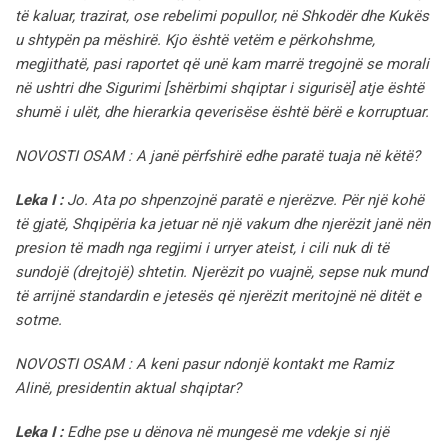
të kaluar, trazirat, ose rebelimi popullor, në Shkodër dhe Kukës
u shtypën pa mëshirë. Kjo është vetëm e përkohshme,
megjithatë, pasi raportet që unë kam marrë tregojnë se morali
në ushtri dhe Sigurimi [shërbimi shqiptar i sigurisë] atje është
shumë i ulët, dhe hierarkia qeverisëse është bërë e korruptuar.
NOVOSTI OSAM : A janë përfshirë edhe paratë tuaja në këtë?
Leka I :
Jo. Ata po shpenzojnë paratë e njerëzve. Për një kohë
të gjatë, Shqipëria ka jetuar në një vakum dhe njerëzit janë nën
presion të madh nga regjimi i urryer ateist, i cili nuk di të
sundojë (drejtojë) shtetin. Njerëzit po vuajnë, sepse nuk mund
të arrijnë standardin e jetesës që njerëzit meritojnë në ditët e
sotme.
NOVOSTI OSAM : A keni pasur ndonjë kontakt me Ramiz
Alinë, presidentin aktual shqiptar?
Leka I :
Edhe pse u dënova në mungesë me vdekje si një