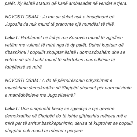
palët. Ky është statusi që kanë ambasadat në vendet e tjera.
NOVOSTI OSAM : Ju me sa duket nuk e imagjinoni që
Jugosllavia nuk mund të pranonte një mundësi të tillë.
Leka I :
Problemet në lidhje me Kosovën mund të zgjidhen
vetëm me vullnet të mirë nga të dy palët. Duhet kuptuar që
ribashkimi i popullit shqiptar është i domosdoshëm dhe se
vetëm në atë kusht mund të ndërtohen marrëdhënie të
fqinjësisë së mirë.
NOVOSTI OSAM : A do të përmirësonin ndryshimet e
mundshme demokratike në Shqipëri shanset për normalizimin
e marrëdhënieve me Jugosllavinë?
Leka I :
Unë sinqerisht besoj se zgjedhja e një qeverie
demokratike në Shqipëri do të ishte gjithashtu mënyra më e
mirë për të arritur bashkëpunimin, derisa të kuptohet se populli
shqiptar nuk mund të mbetet i përçarë.