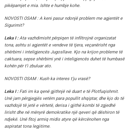
pikëpamjet e mia. Ishte e humbje kohe.
NOVOSTI OSAM : A keni pasur ndonjë problem me agjentët e
Sigurimit?
Leka I :
Ata vazhdimisht përpiqen të infiltrojnë organizatat
tona, ashtu si agjentët e vendeve të tjera, veçanërisht nga
shërbimi i inteligjencës Jugosllave. Kjo na krijon probleme të
caktuara, sepse shërbimi ynë i inteligjencës duhet të humbasë
kohën për t’i zbuluar ato.
NOVOSTI OSAM : Kush ka interes t’ju vrasë?
Leka I :
Fati im ka qenë gjithnjë në duart e të Plotfuqishmit.
Unë jam përgjegjës vetëm para popullit shqiptar, dhe kjo do të
vazhdojë të jetë e vërtetë, derisa i gjithë kombi të zgjedhë
lirisht dhe në mënyrë demokratike një qeveri që dëshiron të
ndjekë. Unë fitoj armiq midis atyre që kërcënohen nga
aspiratat tona legjitime.