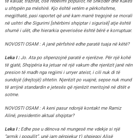
të kaluar, trazirat, ose rebelimi popullor, në Shkodër dhe Kukës
u shtypën pa mëshirë. Kjo është vetëm e përkohshme,
megjithatë, pasi raportet që unë kam marrë tregojnë se morali
në ushtri dhe Sigurimi [shërbimi shqiptar i sigurisë] atje është
shumë i ulët, dhe hierarkia qeverisëse është bërë e korruptuar.
NOVOSTI OSAM : A janë përfshirë edhe paratë tuaja në këtë?
Leka I :
Jo. Ata po shpenzojnë paratë e njerëzve. Për një kohë
të gjatë, Shqipëria ka jetuar në një vakum dhe njerëzit janë nën
presion të madh nga regjimi i urryer ateist, i cili nuk di të
sundojë (drejtojë) shtetin. Njerëzit po vuajnë, sepse nuk mund
të arrijnë standardin e jetesës që njerëzit meritojnë në ditët e
sotme.
NOVOSTI OSAM : A keni pasur ndonjë kontakt me Ramiz
Alinë, presidentin aktual shqiptar?
Leka I :
Edhe pse u dënova në mungesë me vdekje si një
“armik i popullit”, unë jam përpjekur t’i shpjegoj Alisë