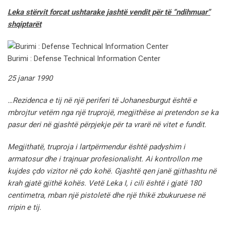
Leka stërvit forcat ushtarake jashtë vendit për të “ndihmuar”
shqiptarët
Burimi : Defense Technical Information Center
25 janar 1990
…Rezidenca e tij në një periferi të Johanesburgut është e
mbrojtur vetëm nga një truprojë, megjithëse ai pretendon se ka
pasur deri në gjashtë përpjekje për ta vrarë në vitet e fundit.
Megjithatë, truproja i lartpërmendur është padyshim i
armatosur dhe i trajnuar profesionalisht. Ai kontrollon me
kujdes çdo vizitor në çdo kohë. Gjashtë qen janë gjithashtu në
krah gjatë gjithë kohës. Vetë Leka I, i cili është i gjatë 180
centimetra, mban një pistoletë dhe një thikë zbukuruese në
rripin e tij.