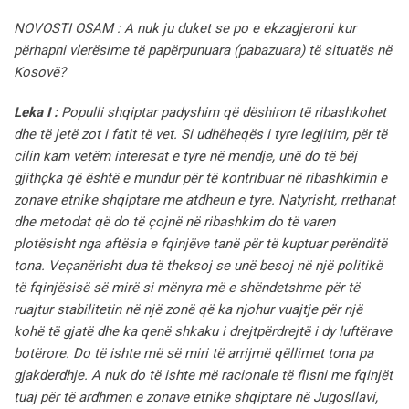
NOVOSTI OSAM : A nuk ju duket se po e ekzagjeroni kur
përhapni vlerësime të papërpunuara (pabazuara) të situatës në
Kosovë?
Leka I :
Populli shqiptar padyshim që dëshiron të ribashkohet
dhe të jetë zot i fatit të vet. Si udhëheqës i tyre legjitim, për të
cilin kam vetëm interesat e tyre në mendje, unë do të bëj
gjithçka që është e mundur për të kontribuar në ribashkimin e
zonave etnike shqiptare me atdheun e tyre. Natyrisht, rrethanat
dhe metodat që do të çojnë në ribashkim do të varen
plotësisht nga aftësia e fqinjëve tanë për të kuptuar perënditë
tona. Veçanërisht dua të theksoj se unë besoj në një politikë
të fqinjësisë së mirë si mënyra më e shëndetshme për të
ruajtur stabilitetin në një zonë që ka njohur vuajtje për një
kohë të gjatë dhe ka qenë shkaku i drejtpërdrejtë i dy luftërave
botërore. Do të ishte më së miri të arrijmë qëllimet tona pa
gjakderdhje. A nuk do të ishte më racionale të flisni me fqinjët
tuaj për të ardhmen e zonave etnike shqiptare në Jugosllavi,