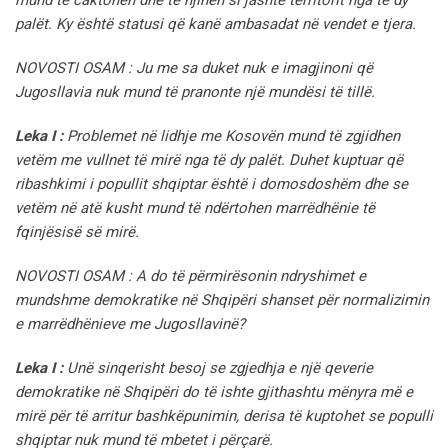
palët. Ky është statusi që kanë ambasadat në vendet e tjera.
NOVOSTI OSAM : Ju me sa duket nuk e imagjinoni që
Jugosllavia nuk mund të pranonte një mundësi të tillë.
Leka I :
Problemet në lidhje me Kosovën mund të zgjidhen
vetëm me vullnet të mirë nga të dy palët. Duhet kuptuar që
ribashkimi i popullit shqiptar është i domosdoshëm dhe se
vetëm në atë kusht mund të ndërtohen marrëdhënie të
fqinjësisë së mirë.
NOVOSTI OSAM : A do të përmirësonin ndryshimet e
mundshme demokratike në Shqipëri shanset për normalizimin
e marrëdhënieve me Jugosllavinë?
Leka I :
Unë sinqerisht besoj se zgjedhja e një qeverie
demokratike në Shqipëri do të ishte gjithashtu mënyra më e
mirë për të arritur bashkëpunimin, derisa të kuptohet se populli
shqiptar nuk mund të mbetet i përçarë.