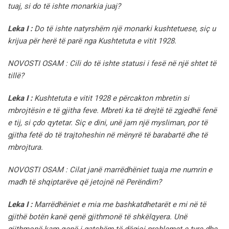
tuaj, si do të ishte monarkia juaj?
Leka I :
Do të ishte natyrshëm një monarki kushtetuese, siç u
krijua për herë të parë nga Kushtetuta e vitit 1928.
NOVOSTI OSAM : Cili do të ishte statusi i fesë në një shtet të
tillë?
Leka I :
Kushtetuta e vitit 1928 e përcakton mbretin si
mbrojtësin e të gjitha feve. Mbreti ka të drejtë të zgjedhë fenë
e tij, si çdo qytetar. Siç e dini, unë jam një mysliman, por të
gjitha fetë do të trajtoheshin në mënyrë të barabartë dhe të
mbrojtura.
NOVOSTI OSAM : Cilat janë marrëdhëniet tuaja me numrin e
madh të shqiptarëve që jetojnë në Perëndim?
Leka I :
Marrëdhëniet e mia me bashkatdhetarët e mi në të
gjithë botën kanë qenë gjithmonë të shkëlqyera. Unë
gjithmonë kam qenë i gatshëm të dëgjoj problemet e tyre dhe