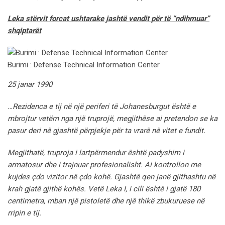
Leka stërvit forcat ushtarake jashtë vendit për të “ndihmuar”
shqiptarët
Burimi : Defense Technical Information Center
25 janar 1990
…Rezidenca e tij në një periferi të Johanesburgut është e
mbrojtur vetëm nga një truprojë, megjithëse ai pretendon se ka
pasur deri në gjashtë përpjekje për ta vrarë në vitet e fundit.
Megjithatë, truproja i lartpërmendur është padyshim i
armatosur dhe i trajnuar profesionalisht. Ai kontrollon me
kujdes çdo vizitor në çdo kohë. Gjashtë qen janë gjithashtu në
krah gjatë gjithë kohës. Vetë Leka I, i cili është i gjatë 180
centimetra, mban një pistoletë dhe një thikë zbukuruese në
rripin e tij.