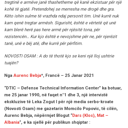
tregtinë e armëve janë thashetheme që kanë ekzistuar për një
kohë të gjatë. Pretendohej se merresha me drogë dhe gra.
Këto ishin sulme të vrazhda ndaj personit tim. Unë kurrë nuk
kam qenë tregtar armësh. Sigurisht, është e vërtetë që unë
kam blerë herë pas here armë për njësitë tona, për
rezistencën… Kur kjo është e nevojshme për ne, për njerëzit
tanë, unë e bëj atë, dhe kurrë për përfitim.
NOVOSTI OSAM : A do të thotë kjo se keni një lloj ushtrie
tuajën?
Nga
Aurenc Bebja
*, Francë – 25 Janar 2021
“DTIC – Defense Technical Information Center” ka botuar,
me 25 janar 1990, në faqet n°1 dhe 3, një intervistë
ekskluzive të Leka Zogut I për një media serbo-kroate
(Novosti Osam) me gazetarin Momcilo Popovic, të cilën,
Aurenc Bebja, nëpërmjet Blogut “
Dars (Klos), Mat –
Albania
”, e ka sjellë për publikun shqiptar :