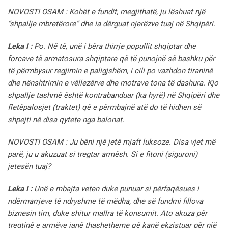
NOVOSTI OSAM : Kohët e fundit, megjithatë, ju lëshuat një
“shpallje mbretërore” dhe ia dërguat njerëzve tuaj në Shqipëri.
Leka I :
Po. Në të, unë i bëra thirrje popullit shqiptar dhe
forcave të armatosura shqiptare që të punojnë së bashku për
të përmbysur regjimin e paligjshëm, i cili po vazhdon tiraninë
dhe nënshtrimin e vëllezërve dhe motrave tona të dashura. Kjo
shpallje tashmë është kontrabanduar (ka hyrë) në Shqipëri dhe
fletëpalosjet (traktet) që e përmbajnë atë do të hidhen së
shpejti në disa qytete nga balonat.
NOVOSTI OSAM : Ju bëni një jetë mjaft luksoze. Disa vjet më
parë, ju u akuzuat si tregtar armësh. Si e fitoni (siguroni)
jetesën tuaj?
Leka I :
Unë e mbajta veten duke punuar si përfaqësues i
ndërmarrjeve të ndryshme të mëdha, dhe së fundmi fillova
biznesin tim, duke shitur mallra të konsumit. Ato akuza për
tregtinë e armëve janë thashetheme që kanë ekzistuar për një