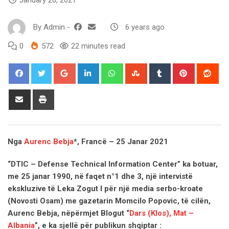
By
Admin
-
6 years ago
0
572
22 minutes read
Google+
LinkedIn
Whatsapp
StumbleUpon
Tumblr
Pinterest
Red
Share
Print
via
Email
Nga
Aurenc Bebja
*, Francë – 25 Janar 2021
“DTIC – Defense Technical Information Center” ka botuar,
me 25 janar 1990, në faqet n°1 dhe 3, një intervistë
ekskluzive të Leka Zogut I për një media serbo-kroate
(Novosti Osam) me gazetarin Momcilo Popovic, të cilën,
Aurenc Bebja, nëpërmjet Blogut “
Dars (Klos), Mat –
Albania
”, e ka sjellë për publikun shqiptar :