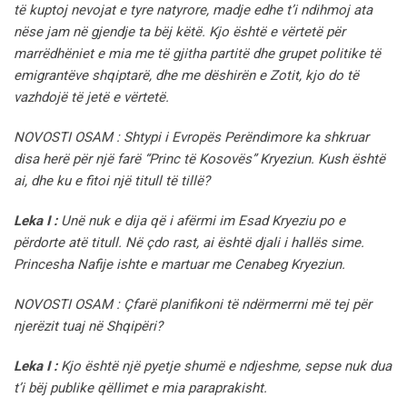
të kuptoj nevojat e tyre natyrore, madje edhe t’i ndihmoj ata
nëse jam në gjendje ta bëj këtë. Kjo është e vërtetë për
marrëdhëniet e mia me të gjitha partitë dhe grupet politike të
emigrantëve shqiptarë, dhe me dëshirën e Zotit, kjo do të
vazhdojë të jetë e vërtetë.
NOVOSTI OSAM : Shtypi i Evropës Perëndimore ka shkruar
disa herë për një farë “Princ të Kosovës” Kryeziun. Kush është
ai, dhe ku e fitoi një titull të tillë?
Leka I :
Unë nuk e dija që i afërmi im Esad Kryeziu po e
përdorte atë titull. Në çdo rast, ai është djali i hallës sime.
Princesha Nafije ishte e martuar me Cenabeg Kryeziun.
NOVOSTI OSAM : Çfarë planifikoni të ndërmerrni më tej për
njerëzit tuaj në Shqipëri?
Leka I :
Kjo është një pyetje shumë e ndjeshme, sepse nuk dua
t’i bëj publike qëllimet e mia paraprakisht.