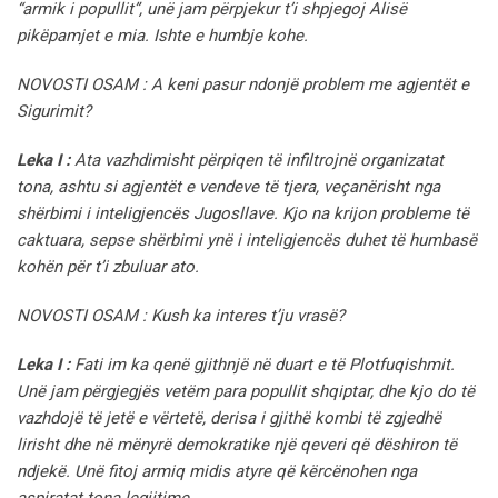
“armik i popullit”, unë jam përpjekur t’i shpjegoj Alisë
pikëpamjet e mia. Ishte e humbje kohe.
NOVOSTI OSAM : A keni pasur ndonjë problem me agjentët e
Sigurimit?
Leka I :
Ata vazhdimisht përpiqen të infiltrojnë organizatat
tona, ashtu si agjentët e vendeve të tjera, veçanërisht nga
shërbimi i inteligjencës Jugosllave. Kjo na krijon probleme të
caktuara, sepse shërbimi ynë i inteligjencës duhet të humbasë
kohën për t’i zbuluar ato.
NOVOSTI OSAM : Kush ka interes t’ju vrasë?
Leka I :
Fati im ka qenë gjithnjë në duart e të Plotfuqishmit.
Unë jam përgjegjës vetëm para popullit shqiptar, dhe kjo do të
vazhdojë të jetë e vërtetë, derisa i gjithë kombi të zgjedhë
lirisht dhe në mënyrë demokratike një qeveri që dëshiron të
ndjekë. Unë fitoj armiq midis atyre që kërcënohen nga
aspiratat tona legjitime.