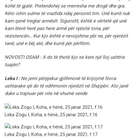
kohë të gjatë. Pretendohej se merresha me drogë dhe gra.
Këto ishin sulme të vrazhda ndaj personit tim. Unë kurrë nuk
kam qenë tregtar armësh. Sigurisht, është e vërtetë që unë
kam blerë herë pas here armë për njësitë tona, për
rezistencën… Kur kjo është e nevojshme për ne, për njerëzit
tanë, unë e bëj atë, dhe kurrë për përfitim.
NOVOSTI OSAM : A do të thotë kjo se keni një lloj ushtrie
tuajën?
Leka I :
Ne jemi përpjekur gjithmonë të krijojmë forca
ushtarake që do të ndihmonin njerëzit në Shqipëri. Ato janë
duke u trajnuar për vite në shumë vende
Leka Zogu I, Koha, e hënë, 25 janar 2021, f.16
Leka Zogu I, Koha, e hënë, 25 janar 2021, f.17