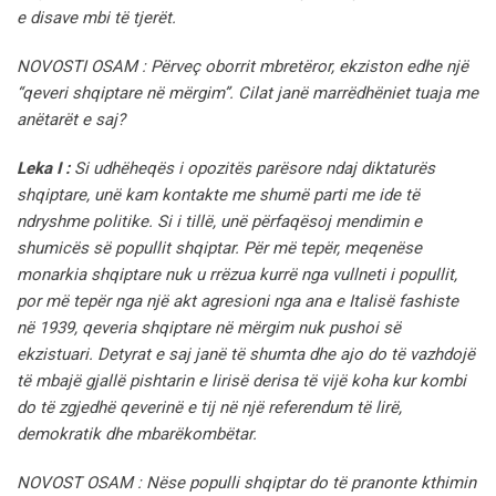
e disave mbi të tjerët.
NOVOSTI OSAM : Përveç oborrit mbretëror, ekziston edhe një
“qeveri shqiptare në mërgim”. Cilat janë marrëdhëniet tuaja me
anëtarët e saj?
Leka I :
Si udhëheqës i opozitës parësore ndaj diktaturës
shqiptare, unë kam kontakte me shumë parti me ide të
ndryshme politike. Si i tillë, unë përfaqësoj mendimin e
shumicës së popullit shqiptar. Për më tepër, meqenëse
monarkia shqiptare nuk u rrëzua kurrë nga vullneti i popullit,
por më tepër nga një akt agresioni nga ana e Italisë fashiste
në 1939, qeveria shqiptare në mërgim nuk pushoi së
ekzistuari. Detyrat e saj janë të shumta dhe ajo do të vazhdojë
të mbajë gjallë pishtarin e lirisë derisa të vijë koha kur kombi
do të zgjedhë qeverinë e tij në një referendum të lirë,
demokratik dhe mbarëkombëtar.
NOVOST OSAM : Nëse populli shqiptar do të pranonte kthimin