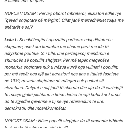
e disave mbi të tjerët.
NOVOSTI OSAM : Përveç oborrit mbretëror, ekziston edhe një
“qeveri shqiptare në mërgim”. Cilat janë marrëdhëniet tuaja me
anëtarët e saj?
Leka I :
Si udhëheqës i opozitës parësore ndaj diktaturës
shqiptare, unë kam kontakte me shumë parti me ide të
ndryshme politike. Si i tillë, unë përfaqësoj mendimin e
shumicës së popullit shqiptar. Për më tepër, meqenëse
monarkia shqiptare nuk u rrëzua kurrë nga vullneti i popullit,
por më tepër nga një akt agresioni nga ana e Italisë fashiste
në 1939, qeveria shqiptare në mërgim nuk pushoi së
ekzistuari. Detyrat e saj janë të shumta dhe ajo do të vazhdojë
të mbajë gjallë pishtarin e lirisë derisa të vijë koha kur kombi
do të zgjedhë qeverinë e tij në një referendum të lirë,
demokratik dhe mbarëkombëtar.
NOVOST OSAM : Nëse populli shqiptar do të pranonte kthimin
tuaj, si do të ishte monarkia juaj?