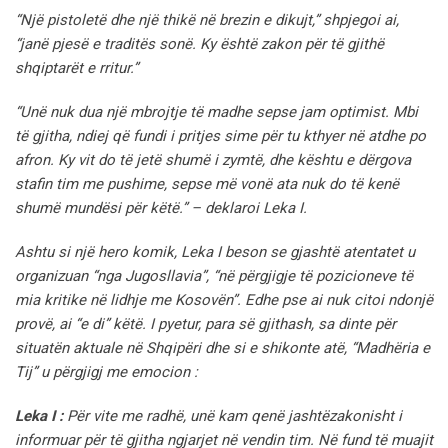
“Një pistoletë dhe një thikë në brezin e dikujt,” shpjegoi ai,
“janë pjesë e traditës sonë. Ky është zakon për të gjithë
shqiptarët e rritur.”
“Unë nuk dua një mbrojtje të madhe sepse jam optimist. Mbi
të gjitha, ndiej që fundi i pritjes sime për tu kthyer në atdhe po
afron. Ky vit do të jetë shumë i zymtë, dhe kështu e dërgova
stafin tim me pushime, sepse më vonë ata nuk do të kenë
shumë mundësi për këtë.” – deklaroi Leka I.
Ashtu si një hero komik, Leka I beson se gjashtë atentatet u
organizuan “nga Jugosllavia”, “në përgjigje të pozicioneve të
mia kritike në lidhje me Kosovën”.
Edhe pse ai nuk citoi ndonjë
provë, ai “e di” këtë. I pyetur, para së gjithash, sa dinte për
situatën aktuale në Shqipëri dhe si e shikonte atë, “Madhëria e
Tij” u përgjigj me emocion :
Leka I :
Për vite me radhë, unë kam qenë jashtëzakonisht i
informuar për të gjitha ngjarjet në vendin tim. Në fund të muajit