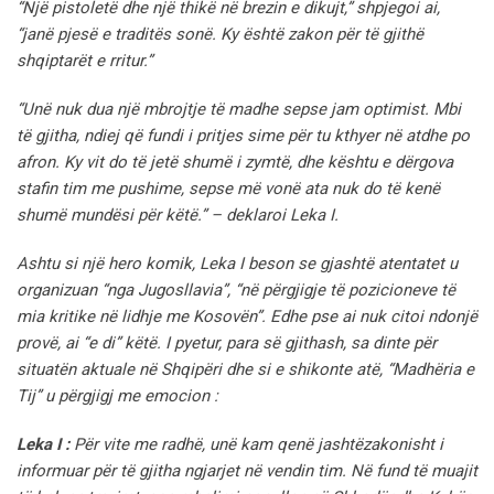
“Një pistoletë dhe një thikë në brezin e dikujt,” shpjegoi ai,
“janë pjesë e traditës sonë. Ky është zakon për të gjithë
shqiptarët e rritur.”
“Unë nuk dua një mbrojtje të madhe sepse jam optimist. Mbi
të gjitha, ndiej që fundi i pritjes sime për tu kthyer në atdhe po
afron. Ky vit do të jetë shumë i zymtë, dhe kështu e dërgova
stafin tim me pushime, sepse më vonë ata nuk do të kenë
shumë mundësi për këtë.” – deklaroi Leka I.
Ashtu si një hero komik, Leka I beson se gjashtë atentatet u
organizuan “nga Jugosllavia”, “në përgjigje të pozicioneve të
mia kritike në lidhje me Kosovën”.
Edhe pse ai nuk citoi ndonjë
provë, ai “e di” këtë. I pyetur, para së gjithash, sa dinte për
situatën aktuale në Shqipëri dhe si e shikonte atë, “Madhëria e
Tij” u përgjigj me emocion :
Leka I :
Për vite me radhë, unë kam qenë jashtëzakonisht i
informuar për të gjitha ngjarjet në vendin tim. Në fund të muajit