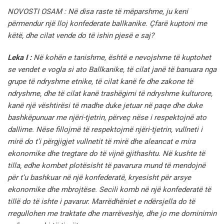
NOVOSTI OSAM : Në disa raste të mëparshme, ju keni
përmendur një lloj konfederate ballkanike. Çfarë kuptoni me
këtë, dhe cilat vende do të ishin pjesë e saj?
Leka I :
Në kohën e tanishme, është e nevojshme të kuptohet
se vendet e vogla si ato Ballkanike, të cilat janë të banuara nga
grupe të ndryshme etnike, të cilat kanë fe dhe zakone të
ndryshme, dhe të cilat kanë trashëgimi të ndryshme kulturore,
kanë një vështirësi të madhe duke jetuar në paqe dhe duke
bashkëpunuar me njëri-tjetrin, përveç nëse i respektojnë ato
dallime. Nëse fillojmë të respektojmë njëri-tjetrin, vullneti i
mirë do t’i përgjigjet vullnetit të mirë dhe aleancat e mira
ekonomike dhe tregtare do të vijnë gjithashtu. Në kushte të
tilla, edhe kombet plotësisht të pavarura mund të mendojnë
për t’u bashkuar në një konfederatë, kryesisht për arsye
ekonomike dhe mbrojtëse. Secili komb në një konfederatë të
tillë do të ishte i pavarur. Marrëdhëniet e ndërsjella do të
rregullohen me traktate dhe marrëveshje, dhe jo me dominimin