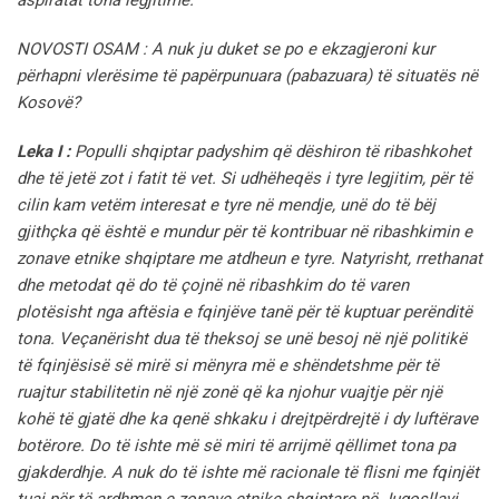
NOVOSTI OSAM : A nuk ju duket se po e ekzagjeroni kur
përhapni vlerësime të papërpunuara (pabazuara) të situatës në
Kosovë?
Leka I :
Populli shqiptar padyshim që dëshiron të ribashkohet
dhe të jetë zot i fatit të vet. Si udhëheqës i tyre legjitim, për të
cilin kam vetëm interesat e tyre në mendje, unë do të bëj
gjithçka që është e mundur për të kontribuar në ribashkimin e
zonave etnike shqiptare me atdheun e tyre. Natyrisht, rrethanat
dhe metodat që do të çojnë në ribashkim do të varen
plotësisht nga aftësia e fqinjëve tanë për të kuptuar perënditë
tona. Veçanërisht dua të theksoj se unë besoj në një politikë
të fqinjësisë së mirë si mënyra më e shëndetshme për të
ruajtur stabilitetin në një zonë që ka njohur vuajtje për një
kohë të gjatë dhe ka qenë shkaku i drejtpërdrejtë i dy luftërave
botërore. Do të ishte më së miri të arrijmë qëllimet tona pa
gjakderdhje. A nuk do të ishte më racionale të flisni me fqinjët
tuaj për të ardhmen e zonave etnike shqiptare në Jugosllavi,