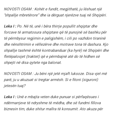
NOVOSTI OSAM : Kohët e fundit, megjithatë, ju lëshuat një
“shpallje mbretërore” dhe ia dërguat njerëzve tuaj në Shqipëri.
Leka I :
Po. Në të, unë i bëra thirrje popullit shqiptar dhe
forcave të armatosura shqiptare që të punojnë së bashku për
të përmbysur regjimin e paligjshëm, i cili po vazhdon tiraninë
dhe nënshtrimin e vëllezërve dhe motrave tona të dashura. Kjo
shpallje tashmë është kontrabanduar (ka hyrë) në Shqipëri dhe
fletëpalosjet (traktet) që e përmbajnë atë do të hidhen së
shpejti në disa qytete nga balonat.
NOVOSTI OSAM : Ju bëni një jetë mjaft luksoze. Disa vjet më
parë, ju u akuzuat si tregtar armësh. Si e fitoni (siguroni)
jetesën tuaj?
Leka I :
Unë e mbajta veten duke punuar si përfaqësues i
ndërmarrjeve të ndryshme të mëdha, dhe së fundmi fillova
biznesin tim, duke shitur mallra të konsumit. Ato akuza për