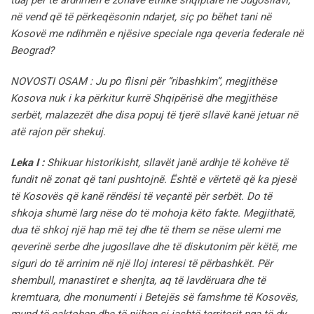
në vend që të përkeqësonin ndarjet, siç po bëhet tani në
Kosovë me ndihmën e njësive speciale nga qeveria federale në
Beograd?
NOVOSTI OSAM : Ju po flisni për “ribashkim”, megjithëse
Kosova nuk i ka përkitur kurrë Shqipërisë dhe megjithëse
serbët, malazezët dhe disa popuj të tjerë sllavë kanë jetuar në
atë rajon për shekuj.
Leka I :
Shikuar historikisht, sllavët janë ardhje të kohëve të
fundit në zonat që tani pushtojnë. Është e vërtetë që ka pjesë
të Kosovës që kanë rëndësi të veçantë për serbët. Do të
shkoja shumë larg nëse do të mohoja këto fakte. Megjithatë,
dua të shkoj një hap më tej dhe të them se nëse ulemi me
qeverinë serbe dhe jugosllave dhe të diskutonim për këtë, me
siguri do të arrinim në një lloj interesi të përbashkët. Për
shembull, manastiret e shenjta, aq të lavdëruara dhe të
kremtuara, dhe monumenti i Betejës së famshme të Kosovës,
mund të caktohen dhe të njihen si jashtë territorit nga të dy