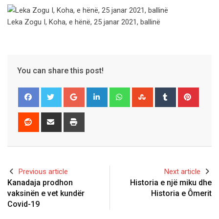
Leka Zogu I, Koha, e hënë, 25 janar 2021, ballinë
You can share this post!
Google+
LinkedIn
Whatsapp
StumbleUpon
Tumblr
Pinter
Reddit
Share
Print
via
Email
Previous article
Next article
Kanadaja prodhon
Historia e një miku dhe
vaksinën e vet kundër
Historia e Ômerit
Covid-19