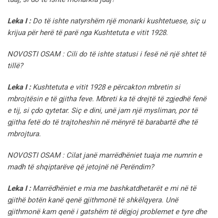
Leka I :
Do të ishte natyrshëm një monarki kushtetuese, siç u
krijua për herë të parë nga Kushtetuta e vitit 1928.
NOVOSTI OSAM : Cili do të ishte statusi i fesë në një shtet të
tillë?
Leka I :
Kushtetuta e vitit 1928 e përcakton mbretin si
mbrojtësin e të gjitha feve. Mbreti ka të drejtë të zgjedhë fenë
e tij, si çdo qytetar. Siç e dini, unë jam një mysliman, por të
gjitha fetë do të trajtoheshin në mënyrë të barabartë dhe të
mbrojtura.
NOVOSTI OSAM : Cilat janë marrëdhëniet tuaja me numrin e
madh të shqiptarëve që jetojnë në Perëndim?
Leka I :
Marrëdhëniet e mia me bashkatdhetarët e mi në të
gjithë botën kanë qenë gjithmonë të shkëlqyera. Unë
gjithmonë kam qenë i gatshëm të dëgjoj problemet e tyre dhe