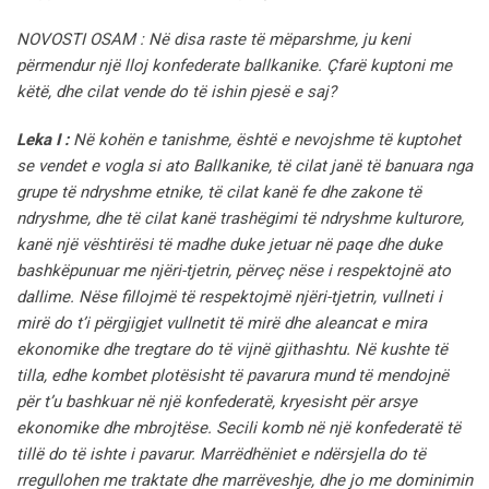
NOVOSTI OSAM : Në disa raste të mëparshme, ju keni
përmendur një lloj konfederate ballkanike. Çfarë kuptoni me
këtë, dhe cilat vende do të ishin pjesë e saj?
Leka I :
Në kohën e tanishme, është e nevojshme të kuptohet
se vendet e vogla si ato Ballkanike, të cilat janë të banuara nga
grupe të ndryshme etnike, të cilat kanë fe dhe zakone të
ndryshme, dhe të cilat kanë trashëgimi të ndryshme kulturore,
kanë një vështirësi të madhe duke jetuar në paqe dhe duke
bashkëpunuar me njëri-tjetrin, përveç nëse i respektojnë ato
dallime. Nëse fillojmë të respektojmë njëri-tjetrin, vullneti i
mirë do t’i përgjigjet vullnetit të mirë dhe aleancat e mira
ekonomike dhe tregtare do të vijnë gjithashtu. Në kushte të
tilla, edhe kombet plotësisht të pavarura mund të mendojnë
për t’u bashkuar në një konfederatë, kryesisht për arsye
ekonomike dhe mbrojtëse. Secili komb në një konfederatë të
tillë do të ishte i pavarur. Marrëdhëniet e ndërsjella do të
rregullohen me traktate dhe marrëveshje, dhe jo me dominimin