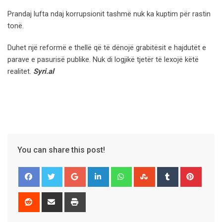
Prandaj lufta ndaj korrupsionit tashmë nuk ka kuptim për rastin
tonë.
Duhet një reformë e thellë që të dënojë grabitësit e hajdutët e
parave e pasurisë publike. Nuk di logjikë tjetër të lexojë këtë
realitet.
Syri.al
You can share this post!
Google+
LinkedIn
Whatsapp
StumbleUpon
Tumblr
Pinter
Reddit
Share
Print
via
Email