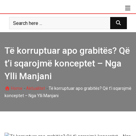
Skip
to
content
Të korruptuar apo grabitës? Që
t’i sqarojmë konceptet – Nga
Ylli Manjani
-
-
Home
Aktualitet
Të korruptuar apo grabitës? Që t’i sqarojmë
konceptet – Nga Ylli Manjani