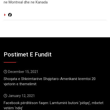
ne Montreal dhe ne Kanada
Postimet E Fundit
December 15, 2021
Shoqata e Shkrimtarëve Shqiptaro-Amerikanë kremtoi 20
vjetorin e themelimit
January 12, 2021
Facebook përditëson faqen: Lamtumirë butoni ‘pëlqej’, mbetet
vetëm ‘ndiq’