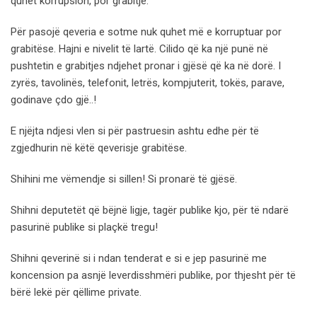
quhet korrupsion, por grabitje.
Për pasojë qeveria e sotme nuk quhet më e korruptuar por
grabitëse. Hajni e nivelit të lartë. Cilido që ka një punë në
pushtetin e grabitjes ndjehet pronar i gjësë që ka në dorë. I
zyrës, tavolinës, telefonit, letrës, kompjuterit, tokës, parave,
godinave çdo gjë..!
E njëjta ndjesi vlen si për pastruesin ashtu edhe për të
zgjedhurin në këtë qeverisje grabitëse.
Shihini me vëmendje si sillen! Si pronarë të gjësë.
Shihni deputetët që bëjnë ligje, tagër publike kjo, për të ndarë
pasurinë publike si plaçkë tregu!
Shihni qeverinë si i ndan tenderat e si e jep pasurinë me
koncension pa asnjë leverdisshmëri publike, por thjesht për të
bërë lekë për qëllime private.