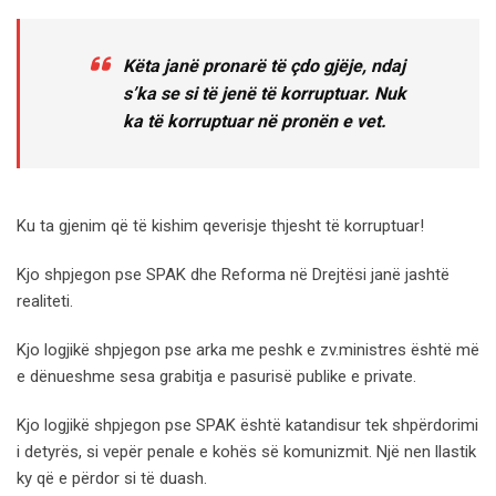
Këta janë pronarë të çdo gjëje, ndaj
s’ka se si të jenë të korruptuar. Nuk
ka të korruptuar në pronën e vet.
Ku ta gjenim që të kishim qeverisje thjesht të korruptuar!
Kjo shpjegon pse SPAK dhe Reforma në Drejtësi janë jashtë
realiteti.
Kjo logjikë shpjegon pse arka me peshk e zv.ministres është më
e dënueshme sesa grabitja e pasurisë publike e private.
Kjo logjikë shpjegon pse SPAK është katandisur tek shpërdorimi
i detyrës, si vepër penale e kohës së komunizmit. Një nen llastik
ky që e përdor si të duash.