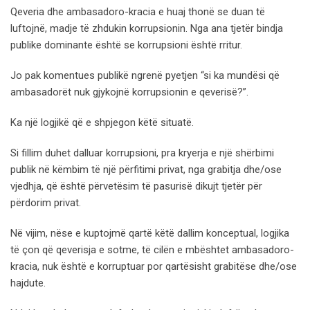
Qeveria dhe ambasadoro-kracia e huaj thonë se duan të
luftojnë, madje të zhdukin korrupsionin. Nga ana tjetër bindja
publike dominante është se korrupsioni është rritur.
Jo pak komentues publikë ngrenë pyetjen “si ka mundësi që
ambasadorët nuk gjykojnë korrupsionin e qeverisë?”.
Ka një logjikë që e shpjegon këtë situatë.
Si fillim duhet dalluar korrupsioni, pra kryerja e një shërbimi
publik në këmbim të një përfitimi privat, nga grabitja dhe/ose
vjedhja, që është përvetësim të pasurisë dikujt tjetër për
përdorim privat.
Në vijim, nëse e kuptojmë qartë këtë dallim konceptual, logjika
të çon që qeverisja e sotme, të cilën e mbështet ambasadoro-
kracia, nuk është e korruptuar por qartësisht grabitëse dhe/ose
hajdute.