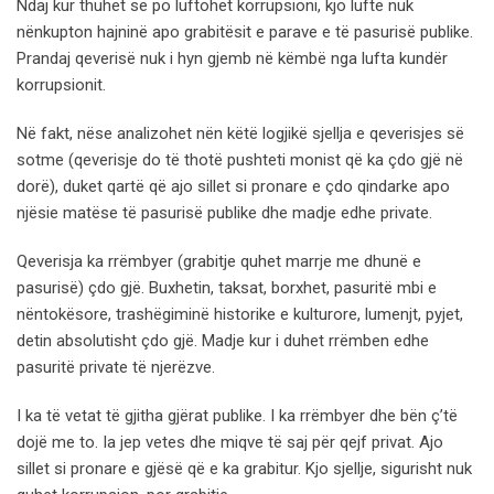
Ndaj kur thuhet se po luftohet korrupsioni, kjo luftë nuk
nënkupton hajninë apo grabitësit e parave e të pasurisë publike.
Prandaj qeverisë nuk i hyn gjemb në këmbë nga lufta kundër
korrupsionit.
Në fakt, nëse analizohet nën këtë logjikë sjellja e qeverisjes së
sotme (qeverisje do të thotë pushteti monist që ka çdo gjë në
dorë), duket qartë që ajo sillet si pronare e çdo qindarke apo
njësie matëse të pasurisë publike dhe madje edhe private.
Qeverisja ka rrëmbyer (grabitje quhet marrje me dhunë e
pasurisë) çdo gjë. Buxhetin, taksat, borxhet, pasuritë mbi e
nëntokësore, trashëgiminë historike e kulturore, lumenjt, pyjet,
detin absolutisht çdo gjë. Madje kur i duhet rrëmben edhe
pasuritë private të njerëzve.
I ka të vetat të gjitha gjërat publike. I ka rrëmbyer dhe bën ç’të
dojë me to. Ia jep vetes dhe miqve të saj për qejf privat. Ajo
sillet si pronare e gjësë që e ka grabitur. Kjo sjellje, sigurisht nuk