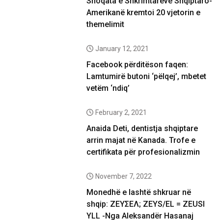
Shoqata e Shkrimtarëve Shqiptaro-
Amerikanë kremtoi 20 vjetorin e
themelimit
January 12, 2021
Facebook përditëson faqen:
Lamtumirë butoni ‘pëlqej’, mbetet
vetëm ‘ndiq’
February 2, 2021
Anaida Deti, dentistja shqiptare
arrin majat në Kanada. Trofe e
certifikata për profesionalizmin
November 7, 2022
Monedhë e lashtë shkruar në
shqip: ΖΕΥΣΕΛ; ZEYS/EL = ZEUSI
YLL -Nga Aleksandër Hasanaj