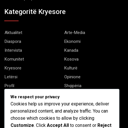
Kategoritë Kryesore
Aktualitet
Arte-Media
Diaspora
Ekonomi
Intervista
Kanada
Komunitet
Kosova
Kryesore
Kulturë
Letërsi
Opinione
Profil
Shqipëria
Shqiptarët në biznes
Stil Jete
We respect your privacy
Të tjera
Cookies help us improve your experience, deliver
personalized content, and analyze traffic. You can
choose which cookies to allow by clicking
Customize
. Click
Accept All
to consent or
Reject