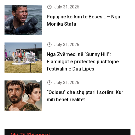
July 31, 2026
Popuj në kërkim të Besës… – Nga
Monika Stafa
July 31, 2026
Nga Zvërneci në “Sunny Hill”:
Flamingot e protestës pushtojnë
festivalin e Dua Lipës
July 31, 2026
“Odiseu” dhe shqiptari i sotëm: Kur
miti bëhet realitet
Më Të Shikuarat