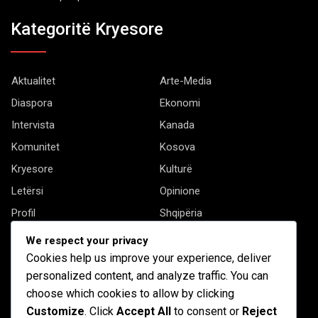
Kategoritë Kryesore
Aktualitet
Arte-Media
Diaspora
Ekonomi
Intervista
Kanada
Komunitet
Kosova
Kryesore
Kulturë
Letërsi
Opinione
Profil
Shqipëria
Shqiptarët në biznes
Stil Jete
We respect your privacy
Të tjera
Cookies help us improve your experience, deliver
personalized content, and analyze traffic. You can
choose which cookies to allow by clicking
Customize
. Click
Accept All
to consent or
Reject