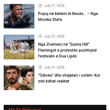
July 31, 2026
Popuj në kërkim të Besës… – Nga
Monika Stafa
July 31, 2026
Nga Zvërneci në “Sunny Hill”:
Flamingot e protestës pushtojnë
festivalin e Dua Lipës
July 31, 2026
“Odiseu” dhe shqiptari i sotëm: Kur
miti bëhet realitet
Më Të Shikuarat