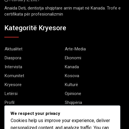
Anaida Deti, dentistja shqiptare arrin majat në Kanada. Trofe e
certifikata për profesionalizmin
Kategoritë Kryesore
Aktualitet
Arte-Media
Diaspora
Ekonomi
Intervista
Kanada
Komunitet
Kosova
Kryesore
Kulturë
Letërsi
Opinione
Profil
Shqipëria
Shqiptarët në biznes
Stil Jete
We respect your privacy
Cookies help us improve your experience, deliver
Të tjera
personalized content, and analyze traffic. You can