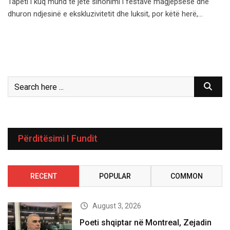
Tapeti i kuq mund të jetë sinonimi i festave magjepsëse dhe
dhuron ndjesinë e ekskluzivitetit dhe luksit, por këtë herë,…
Përditësimi I Fundit
RECENT
POPULAR
COMMON
August 3, 2026
Poeti shqiptar në Montreal, Zejadin