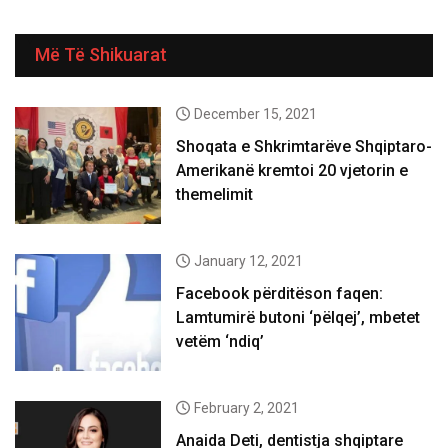
Më Të Shikuarat
December 15, 2021
Shoqata e Shkrimtarëve Shqiptaro-
Amerikanë kremtoi 20 vjetorin e
themelimit
January 12, 2021
Facebook përditëson faqen:
Lamtumirë butoni ‘pëlqej’, mbetet
vetëm ‘ndiq’
February 2, 2021
Anaida Deti, dentistja shqiptare