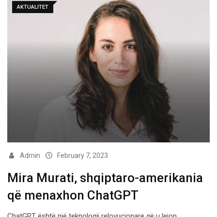
AKTUALITET
Admin
February 7, 2023
Mira Murati, shqiptaro-amerikania
që menaxhon ChatGPT
ChatGPT është një teknologji relovucionare që u lejon