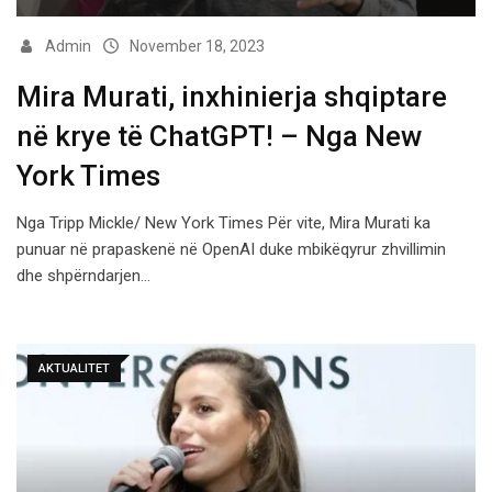
Admin
November 18, 2023
Mira Murati, inxhinierja shqiptare
në krye të ChatGPT! – Nga New
York Times
Nga Tripp Mickle/ New York Times Për vite, Mira Murati ka
punuar në prapaskenë në OpenAI duke mbikëqyrur zhvillimin
dhe shpërndarjen…
AKTUALITET