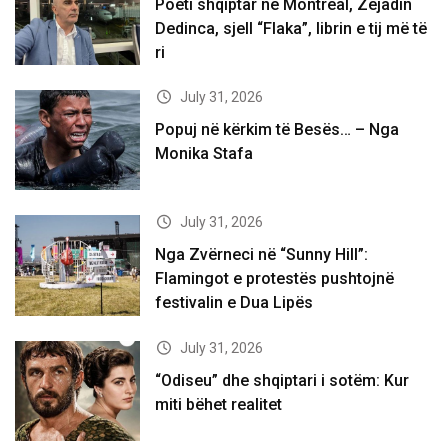
Poeti shqiptar në Montreal, Zejadin
Dedinca, sjell “Flaka”, librin e tij më të
ri
July 31, 2026
Popuj në kërkim të Besës… – Nga
Monika Stafa
July 31, 2026
Nga Zvërneci në “Sunny Hill”:
Flamingot e protestës pushtojnë
festivalin e Dua Lipës
July 31, 2026
“Odiseu” dhe shqiptari i sotëm: Kur
miti bëhet realitet