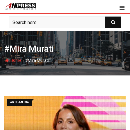
Skip
to
content
#Mira Murati
-
Home
#Mira Murati
ARTE-MEDIA