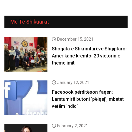
Më Të Shikuarat
December 15, 2021
Shoqata e Shkrimtarëve Shqiptaro-
Amerikanë kremtoi 20 vjetorin e
themelimit
January 12, 2021
Facebook përditëson faqen:
Lamtumirë butoni ‘pëlqej’, mbetet
vetëm ‘ndiq’
February 2, 2021