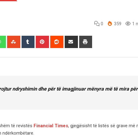
0
359
1 m
edIn
Whatsapp
StumbleUpon
Tumblr
Pinterest
Reddit
Share
Print
via
Email
brojtur ndryshimin dhe për të imagjinuar mënyra më të mira për
shëm të revistës
Financial Times
, gjegjësisht të listës së grave më
ën ndërkombëtare.