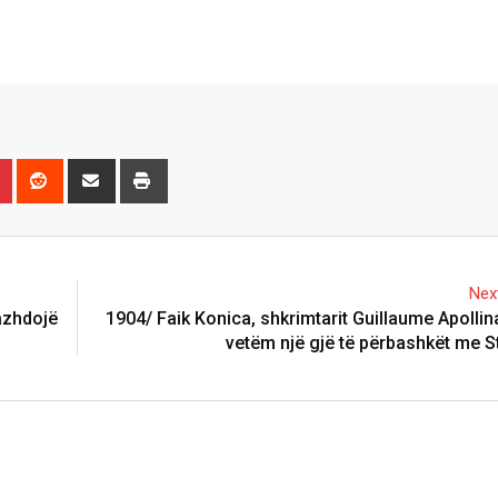
n
r
Pinterest
Reddit
Share
Print
via
Email
Next
azhdojë
1904/ Faik Konica, shkrimtarit Guillaume Apollin
vetëm një gjë të përbashkët me S