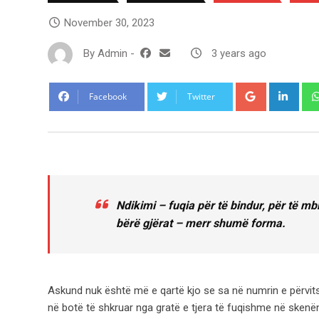
November 30, 2023
By
Admin
-
3 years ago
Google+
Link
Facebook
Twitter
Ndikimi – fuqia për të bindur, për të m
bërë gjërat – merr shumë forma.
Askund nuk është më e qartë kjo se sa në numrin e përvit
në botë të shkruar nga gratë e tjera të fuqishme në sken