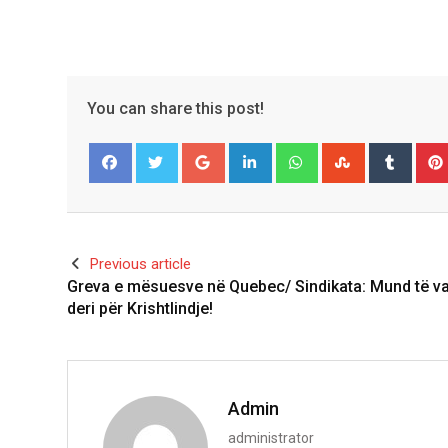
You can share this post!
Google+
LinkedIn
Whatsapp
StumbleUpo
Tumbl
Facebook
Twitter
Previous article
Greva e mësuesve në Quebec/ Sindikata: Mund të v
deri për Krishtlindje!
Admin
administrator