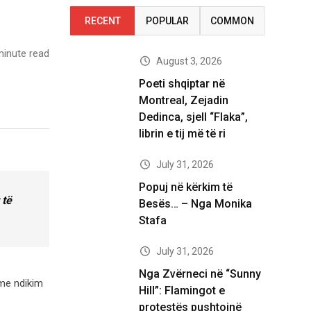
RECENT
POPULAR
COMMON
inute read
August 3, 2026
Poeti shqiptar në
Montreal, Zejadin
Dedinca, sjell “Flaka”,
librin e tij më të ri
July 31, 2026
Popuj në kërkim të
 të
Besës… – Nga Monika
Stafa
July 31, 2026
Nga Zvërneci në “Sunny
 me ndikim
Hill”: Flamingot e
protestës pushtojnë