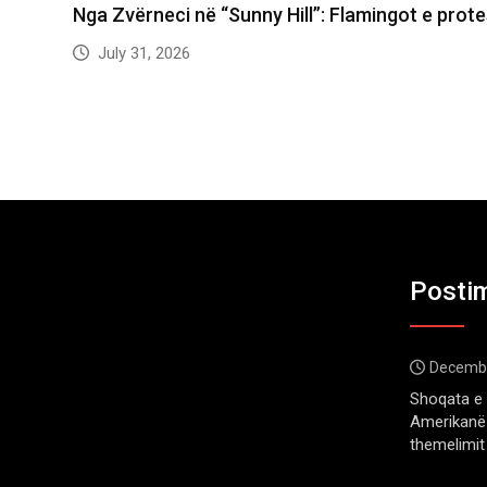
Nga Zvërneci në “Sunny Hill”: Flamingot e prot
July 31, 2026
Postim
Decembe
Shoqata e 
Amerikanë 
themelimit