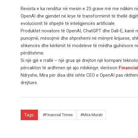
Revista e ka renditur në mesin e 25 grave më me ndikim në
OpenAI dhe gjendet në krye të transformimit të thellë digjit
evolucionit të shpejtë të inteligjencës artificiale.
Produktet novatore të OpenAI, ChatGPT dhe Dall-E, kanë r
punojmë, mësojmë dhe shprehemi në mënyrë krijuese, shkr
shkencës dhe kërkimit të modeleve të mëdha gjuhësore në di
përditshme.
Si një gjë e rrallë – një grua që drejton një kompani teknol
përcakton të ardhmen që ajo mbikëqyr, vlerëson
Financia
Ndryshe, Mira për disa ditë ishte CEO e OpenAI pas rikthimi
drejtues.
Tags:
#Financial Times
#Mira Murati