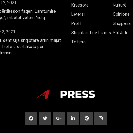
 12, 2021
Kryesore
Kulturë
përditëson faqen: Lamtumirë
Letërsi
Opinione
qej’, mbetet vetëm ‘ndiq’
Profil
Shqipëria
 2, 2021
Shqiptarët në biznes
Stil Jete
, dentistja shqiptare arrin majat
Të tjera
Trofe e certifikata për
lizmin