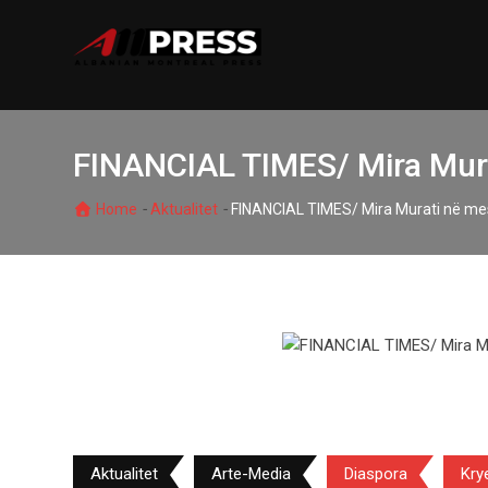
Skip
to
content
FINANCIAL TIMES/ Mira Mura
-
-
Home
Aktualitet
FINANCIAL TIMES/ Mira Murati në mes
Aktualitet
Arte-Media
Diaspora
Kry