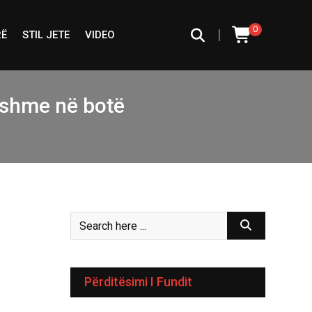
0
|
RË
STIL JETE
VIDEO
ishme në botë
Përditësimi I Fundit