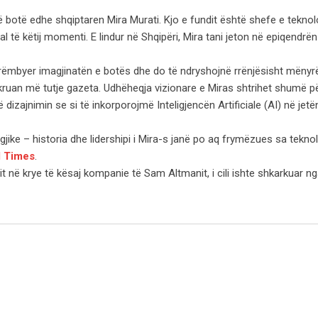
 botë edhe shqiptaren Mira Murati. Kjo e fundit është shefe e teknol
al të këtij momenti. E lindur në Shqipëri, Mira tani jeton në epiqendrën
rëmbyer imagjinatën e botës dhe do të ndryshojnë rrënjësisht mënyrë
uan më tutje gazeta. Udhëheqja vizionare e Miras shtrihet shumë pë
zajnimin se si të inkorporojmë Inteligjencën Artificiale (AI) në jetë
ogjike – historia dhe lidershipi i Mira-s janë po aq frymëzues sa tekno
l Times
.
t në krye të kësaj kompanie të Sam Altmanit, i cili ishte shkarkuar ng