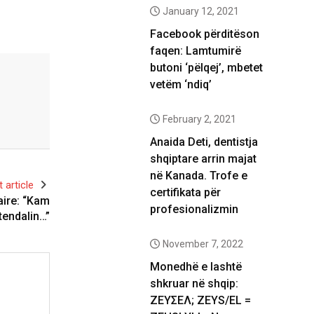
January 12, 2021
Facebook përditëson
faqen: Lamtumirë
butoni ‘pëlqej’, mbetet
vetëm ‘ndiq’
February 2, 2021
Anaida Deti, dentistja
shqiptare arrin majat
në Kanada. Trofe e
 article
certifikata për
aire: “Kam
profesionalizmin
tendalin…”
November 7, 2022
Monedhë e lashtë
shkruar në shqip:
ΖΕΥΣΕΛ; ZEYS/EL =