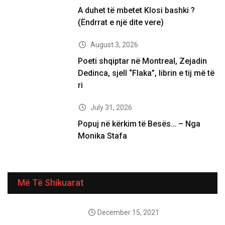
A duhet të mbetet Klosi bashki ?
(Ëndrrat e një dite vere)
August 3, 2026
Poeti shqiptar në Montreal, Zejadin
Dedinca, sjell “Flaka”, librin e tij më të
ri
July 31, 2026
Popuj në kërkim të Besës… – Nga
Monika Stafa
Më Të Shikuarat
December 15, 2021