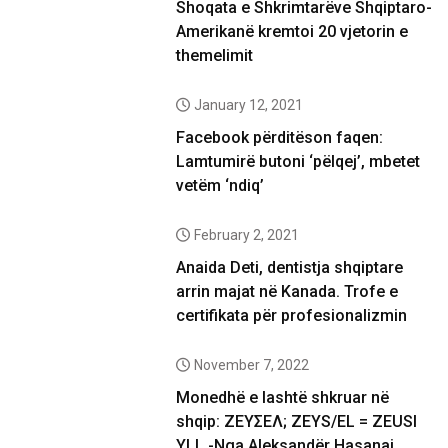
Shoqata e Shkrimtarëve Shqiptaro-
Amerikanë kremtoi 20 vjetorin e
themelimit
January 12, 2021
Facebook përditëson faqen:
Lamtumirë butoni ‘pëlqej’, mbetet
vetëm ‘ndiq’
February 2, 2021
Anaida Deti, dentistja shqiptare
arrin majat në Kanada. Trofe e
certifikata për profesionalizmin
November 7, 2022
Monedhë e lashtë shkruar në
shqip: ΖΕΥΣΕΛ; ZEYS/EL = ZEUSI
YLL -Nga Aleksandër Hasanaj