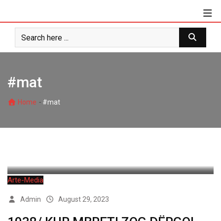
Skip
to
content
#mat
-
Home
#mat
Arte-Media
Admin
August 29, 2023