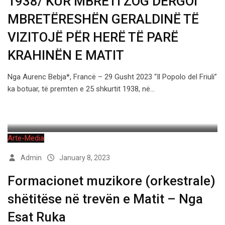
1938/ KUR MBRETI ZOG DËRGOI
MBRETËRESHËN GERALDINË TË
VIZITOJË PËR HERË TË PARË
KRAHINËN E MATIT
Nga Aurenc Bebja*, Francë – 29 Gusht 2023 “Il Popolo del Friuli”
ka botuar, të premten e 25 shkurtit 1938, në…
Arte-Media
Admin
January 8, 2023
Formacionet muzikore (orkestrale)
shëtitëse në trevën e Matit – Nga
Esat Ruka