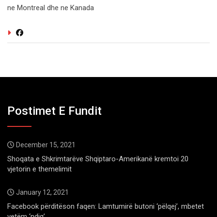
ne Montreal dhe ne Kanada
Postimet E Fundit
December 15, 2021
Shoqata e Shkrimtarëve Shqiptaro-Amerikanë kremtoi 20
vjetorin e themelimit
January 12, 2021
Facebook përditëson faqen: Lamtumirë butoni ‘pëlqej’, mbetet
vetëm ‘ndiq’