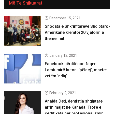
Më Të Shikuarat
December 15, 2021
Shoqata e Shkrimtarëve Shqiptaro-
Amerikanë kremtoi 20 vjetorin e
themelimit
January 12, 2021
Facebook përditëson faqen:
Lamtumirë butoni ‘pëlqej’, mbetet
vetëm ‘ndiq’
February 2, 2021
Anaida Deti, dentistja shqiptare
arrin majat në Kanada. Trofe e
certifikata për profesionalizmin