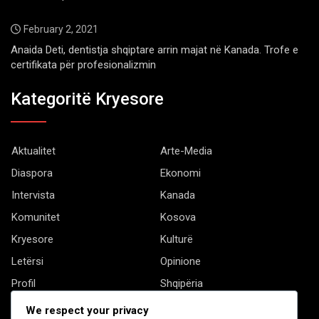
February 2, 2021
Anaida Deti, dentistja shqiptare arrin majat në Kanada. Trofe e
certifikata për profesionalizmin
Kategoritë Kryesore
Aktualitet
Arte-Media
Diaspora
Ekonomi
Intervista
Kanada
Komunitet
Kosova
Kryesore
Kulturë
Letërsi
Opinione
Profil
Shqipëria
Shqiptarët në biznes
Stil Jete
We respect your privacy