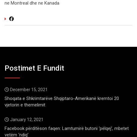
ne Montreal dhe ne Kanada
Postimet E Fundit
December 15, 2021
Shoqata e Shkrimtarëve Shqiptaro-Amerikanë kremtoi 20
vjetorin e themelimit
January 12, 2021
Facebook përditëson faqen: Lamtumirë butoni ‘pëlqej’, mbetet
vetëm ‘ndiq’