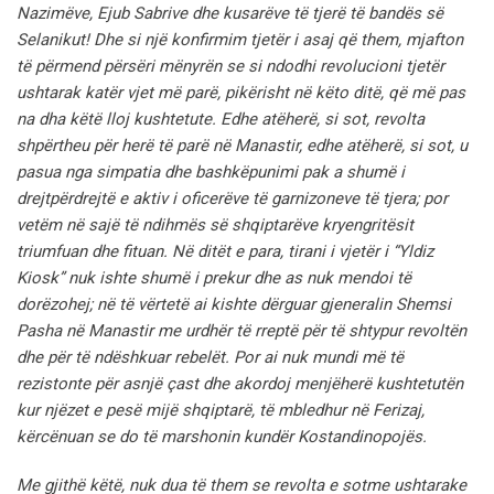
Nazimëve, Ejub Sabrive dhe kusarëve të tjerë të bandës së
Selanikut!
Dhe si një konfirmim tjetër i asaj që them, mjafton
të përmend përsëri mënyrën se si ndodhi revolucioni tjetër
ushtarak katër vjet më parë, pikërisht në këto ditë, që më pas
na dha këtë lloj kushtetute.
Edhe atëherë, si sot, revolta
shpërtheu për herë të parë në Manastir, edhe atëherë, si sot, u
pasua nga simpatia dhe bashkëpunimi pak a shumë i
drejtpërdrejtë e aktiv i oficerëve të garnizoneve të tjera; por
vetëm në sajë të ndihmës së shqiptarëve kryengritësit
triumfuan dhe fituan.
Në ditët e para, tirani i vjetër i “Yldiz
Kiosk” nuk ishte shumë i prekur dhe as nuk mendoi të
dorëzohej; në të vërtetë ai kishte dërguar gjeneralin Shemsi
Pasha në Manastir me urdhër të rreptë për të shtypur revoltën
dhe për të ndëshkuar rebelët.
Por ai nuk mundi më të
rezistonte për asnjë çast dhe akordoj menjëherë kushtetutën
kur njëzet e pesë mijë shqiptarë, të mbledhur në Ferizaj,
kërcënuan se do të marshonin kundër Kostandinopojës.
Me gjithë këtë, nuk dua të them se revolta e sotme ushtarake