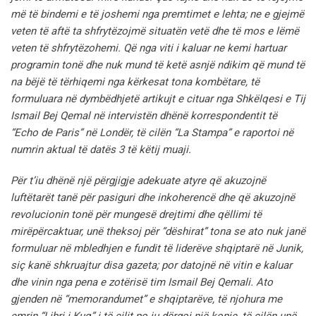
më të bindemi e të joshemi nga premtimet e lehta; ne e gjejmë
veten të aftë ta shfrytëzojmë situatën vetë dhe të mos e lëmë
veten të shfrytëzohemi. Që nga viti i kaluar ne kemi hartuar
programin tonë dhe nuk mund të ketë asnjë ndikim që mund të
na bëjë të tërhiqemi nga kërkesat tona kombëtare, të
formuluara në dymbëdhjetë artikujt e cituar nga Shkëlqesi e Tij
Ismail Bej Qemal në intervistën dhënë korrespondentit të
“Echo de Paris” në Londër, të cilën “La Stampa” e raportoi në
numrin aktual të datës 3 të këtij muaji.
Për t’iu dhënë një përgjigje adekuate atyre që akuzojnë
luftëtarët tanë për pasiguri dhe inkoherencë dhe që akuzojnë
revolucionin tonë për mungesë drejtimi dhe qëllimi të
mirëpërcaktuar,
unë theksoj për “dëshirat” tona se ato nuk janë
formuluar në mbledhjen e fundit të liderëve shqiptarë në Junik,
siç kanë shkruajtur disa gazeta;
por datojnë në vitin e kaluar
dhe vinin nga pena e zotërisë tim Ismail Bej Qemali.
Ato
gjenden në “memorandumet” e shqiptarëve, të njohura me