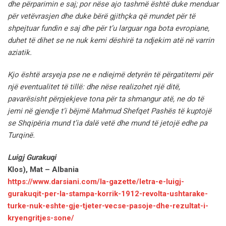
dhe përparimin e saj; por nëse ajo tashmë është duke menduar
për vetëvrasjen dhe duke bërë gjithçka që mundet për të
shpejtuar fundin e saj dhe për t’u larguar nga bota evropiane,
duhet të dihet se ne nuk kemi dëshirë ta ndjekim atë në varrin
aziatik.
Kjo është arsyeja pse ne e ndiejmë detyrën të përgatitemi për
një eventualitet të tillë: dhe nëse realizohet një ditë,
pavarësisht përpjekjeve tona për ta shmangur atë, ne do të
jemi në gjendje t’i bëjmë Mahmud Shefqet Pashës të kuptojë
se Shqipëria mund t’ia dalë vetë dhe mund të jetojë edhe pa
Turqinë.
Luigj Gurakuqi
Klos), Mat – Albania
https://www.darsiani.com/la-gazette/letra-e-luigj-
gurakuqit-per-la-stampa-korrik-1912-revolta-ushtarake-
turke-nuk-eshte-gje-tjeter-vecse-pasoje-dhe-rezultat-i-
kryengritjes-sone/