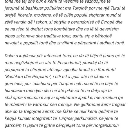
tona më tej dhe nuk e kemi të vështirë të vazhdojmë të
jetojmë të bashkuar politikisht me Turqinë; por me një Turqi të
drejtë, liberale, moderne, në të cilën populli shqiptar mund të
zërë vendin që i takon, si shtylla e perandorisë në Evropë dhe
se na njeh të drejtat tona kombëtare dhe na lë të qeverisim
sipas zakoneve dhe traditave tona, ashtu siç e kërkojnë
nevojat e popullit tonë dhe zhvillimi e përparimi i atdheut tonë.
Duke u kujdesur për interesat tona, ne do të bëjmë çmos që të
mos neglizhojmë as ato të Perandorisë, prandaj do të
përpiqemi ta çlirojmë atë nga zgjedha tiranike e Komitetit
“Bashkim dhe Përparim”, i cili e ka çuar atë në skajin e
greminës; por…dashuria për Turqinë nuk mund të na bëjë të
humbasim mendjen deri në atë pikë sa të na detyrojë të
shikojmë rrënimin e saj si spektatorë apatikë, me rrezikun që
të mbetemi të varrosur nën rrënoja.
Ne gjithmonë kemi treguar
dhe do ta tregojmë sërish me fakte se nuk kemi qëllime të
këqija kundër integritetit të Turqisë; përkundrazi, ne jemi të
gatshëm t’i japim të gjitha përpjekjet tona për riorganizimin