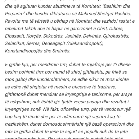
dhe që agjituan kundër abuzimeve të Komitetit “Bashkim dhe
Përparim” dhe kundër diktaturës së Mahmud Shefqet Pashës;
Revolta me të vërtetë u përhap në Komitet dhe vazhdoi rastet e
rebelimit taktik dhe të hapur në garnizonet e Ohrit, Dibrës,
Elbasanit, Korçës, Shkodrës, Janinës, Delvinës, Gjirokastrës,
Selanikut, Serrës, Dedeagaçit (Aleksandropolit),
Konstandinopojës dhe Smirnës.
E gjithë kjo, për mendimin tim, duhet të mjaftojë për t’i dhënë
besim pohimit tim; por mund të shtoj gjithashtu, pa frikë se
mos gaboj dhe kundërshtohem, se edhe sikur të mos kishte
as edhe një shqiptar në mesin e oficerëve të trazirave,
gjithmonë duhet menduar se kryengritja e tanishme, për arsye
të ndryshme, nuk është gjë tjetër veçse pasoja dhe rezultat i
kryengritjes sonë.
Në fakt, oficerëve turq, për të vendosur një
hap kaq të rëndë dhe për të ndërmarrë një veprim kaq të
rrezikshëm, duhet domosdoshmërisht një bazë operacioni dhe
mbi të gjitha duhet të jenë të sigurt se populli nuk do të jetë