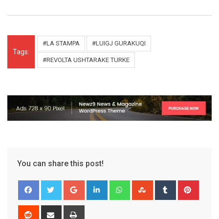
#LA STAMPA
#LUIGJ GURAKUQI
Tags:
#REVOLTA USHTARAKE TURKE
You can share this post!
Google+
LinkedIn
Whatsapp
StumbleUpon
Tumblr
Pinter
Reddit
Share
Print