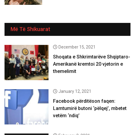
Më Të Shikuarat
December 15, 2021
Shoqata e Shkrimtarëve Shqiptaro-
Amerikanë kremtoi 20 vjetorin e
themelimit
January 12, 2021
Facebook përditëson faqen:
Lamtumirë butoni ‘pëlqej’, mbetet
vetëm ‘ndiq’