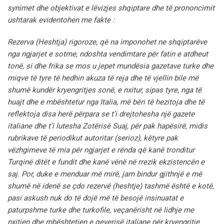
synimet dhe objektivat e lëvizjes shqiptare dhe të prononcimit
ushtarak evidentohen me fakte :
Rezerva (Heshtja) rigoroze, që na imponohet ne shqiptarëve
nga ngjarjet e sotme, ndoshta vendimtare për fatin e atdheut
tonë, si dhe frika se mos u jepet mundësia gazetave turke dhe
miqve të tyre të hedhin akuza të reja dhe të vjellin bile më
shumë kundër kryengritjes sonë, e nxitur, sipas tyre, nga të
huajt dhe e mbështetur nga Italia, më bëri të hezitoja dhe të
reflektoja disa herë përpara se t’i drejtohesha një gazete
italiane dhe t’i lutesha Zotërisë Suaj, për pak hapësirë, midis
rubrikave të periodikut autoritar (serioz), këtyre pak
vëzhgimeve të mia për ngjarjet e rënda që kanë tronditur
Turqinë ditët e fundit dhe kanë vënë në rrezik ekzistencën e
saj.
Por, duke e menduar më mirë, jam bindur gjithnjë e më
shumë në idenë se çdo rezervë (heshtje) tashmë është e kotë,
pasi askush nuk do të dojë më të besojë insinuatat e
paturpshme turke dhe turkofile, veçanërisht në lidhje me
nxitjen dhe mbështetjen e qeverisë italiane për kryengritje