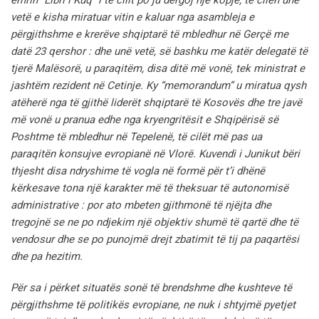
emrin “Libri i Kuq” i të cilit po ju dërgoj një kopje, të cilën unë
vetë e kisha miratuar vitin e kaluar nga asambleja e
përgjithshme e krerëve shqiptarë të mbledhur në Gerçë me
datë 23 qershor : dhe unë vetë, së bashku me katër delegatë të
tjerë Malësorë, u paraqitëm, disa ditë më vonë, tek ministrat e
jashtëm rezident në Cetinje.
Ky “memorandum” u miratua qysh
atëherë nga të gjithë liderët shqiptarë të Kosovës dhe tre javë
më vonë u pranua edhe nga kryengritësit e Shqipërisë së
Poshtme të mbledhur në Tepelenë, të cilët më pas ua
paraqitën konsujve evropianë në Vlorë. Kuvendi i Junikut bëri
thjesht disa ndryshime të vogla në formë për t’i dhënë
kërkesave tona një karakter më të theksuar të autonomisë
administrative :
por ato mbeten gjithmonë të njëjta dhe
tregojnë se ne po ndjekim një objektiv shumë të qartë dhe të
vendosur dhe se po punojmë drejt zbatimit të tij pa paqartësi
dhe pa hezitim.
Për sa i përket situatës sonë të brendshme dhe kushteve të
përgjithshme të politikës evropiane, ne nuk i shtyjmë pyetjet