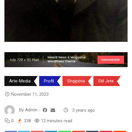
Arte-Media
Profil
Shqipëria
Stil Jete
November 11, 2023
By
Admin
-
3 years ago
0
338
12 minutes read