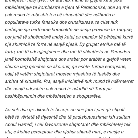
armiqësor ndaj tyre.
Por ata nuk mund ta gjejnë këtë pikë
mbështetjeje te kombësitë e tjera të Perandorisë;
dhe aq më
pak mund të mbështeten në simpatinë dhe ndihmën e
popullatave turke fanatike dhe brutalizuese, të cilat nuk
përbëjnë një bërthamë kompakte në asnjë provincë të Turqisë,
por janë të shpërndarë andej-këtej pa mundur të përbëjnë kurrë
një shumicë të fortë në asnjë pjesë.
Dy grupet etnike më të
forta, më të ndërgjegjshme dhe më të shkathëta në Perandori
janë kombësitë shqiptare dhe arabe;
por arabët e gjejnë veten
shumë larg qendrës së aksionit, që është Turqia europiane,
ndaj të vetëm shqiptarët mbeten mjeshtra të fushës dhe
arbitra të situatës.
Pra, asnjë iniciativë nuk mund të ndërmerret
dhe asnjë ndryshim nuk mund të ndodhë në Turqi pa
bashkëpunimin dhe mbështetjen e shqiptarëve.
As nuk dua që dikush të besojë se unë jam i pari që shpall
këtë të vërtetë të thjeshtë dhe të padiskutueshme; ish-sulltan
Abdul Hamidi, i cili favorizonte shqiptarët dhe mbështetej tek
ata, e kishte perceptuar dhe njohur shumë mirë; e madje u