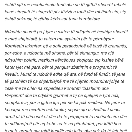
është një me revolucionin tonë dhe se të gjithë oficerët rebelë
kanë simpati të sinqertë për lëvizjen tonë dhe mbështesin, siç
është shkruar, të gjitha kërkesat tona kombëtare.
Ndoshta shumë prej tyre u nxitën të ndiqnin në heshtje oficerët
e mirë shqiptarë, jo vetëm me synimin për të përmbysur
Komitetin lakmitar, që e solli perandorinë në buzë të greminës,
por edhe, e ndoshta më shumë, për të shmangur, me një
ndryshim politik, rrezikun kërcënues shqiptar, siç kishte bërë
katër vjet më parë, për të penguar zbatimin e programit të
Revalit.
Mund të ndodhë edhe që ata, në fund të fundit, të jenë
të gatshëm të na shpërblejnë me të njëjtën mosmirënjohje të
zezë me të cilën na shpërbleu Komiteti “Bashkim dhe
Përparim” dhe të ndjekin gjurmët e tij në sjelljen e tyre ndaj
shqiptarëve; por e gjitha kjo për ne ka pak rëndësi.
Ne jemi të
kënaqur me revoltën ushtarake, sepse ajo u zhvillua kundër
armikut të përbashkët dhe do të përpiqemi ta mbështesim dhe
ta ndihmojmë për aq kohë sa të na përshtatet; por këtë herë
jemi të armatosur mirë kundër çdo lajke dhe nuk do të lejojmë