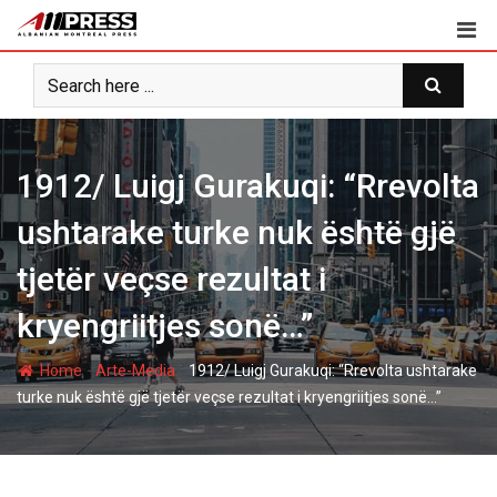
Skip
to
content
1912/ Luigj Gurakuqi: “Rrevolta
ushtarake turke nuk është gjë
tjetër veçse rezultat i
kryengriitjes sonë…”
-
-
Home
Arte-Media
1912/ Luigj Gurakuqi: “Rrevolta ushtarake
turke nuk është gjë tjetër veçse rezultat i kryengriitjes sonë…”