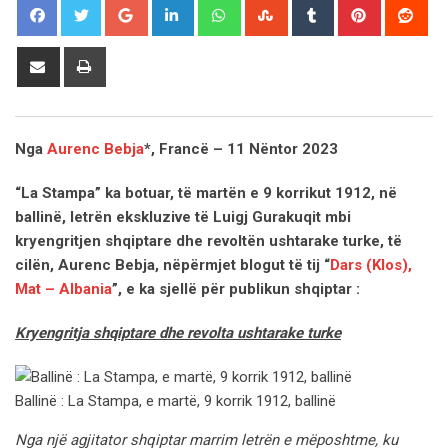
Google+
LinkedIn
Whatsapp
StumbleUpon
Tumblr
Pinterest
Red
Share
Print
via
Email
Nga
Aurenc Bebja
*, Francë – 11 Nëntor 2023
“La Stampa” ka botuar, të martën e 9 korrikut 1912, në
ballinë, letrën ekskluzive të Luigj Gurakuqit mbi
kryengri
tjen shqiptare dhe revoltën ushtarake turke, të
cilën, Aurenc Bebja, nëpërmjet blogut të tij “
Dars (Klos),
Mat – Albania
”, e ka sjellë për publikun shqiptar :
Kryengritja shqiptare dhe revolta ushtarake turke
Ballinë : La Stampa, e martë, 9 korrik 1912, ballinë
Nga një agjitator shqiptar marrim letrën e mëposhtme, ku