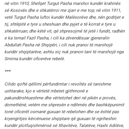
në vitin 1910, Shefqet Turgut Pasha marshoi kundër krahinës
së Kosovës dhe e shkatërroi me zjarr e me top; në vitin 1911,
vetë Turgut Pasha luftoi kundër Malësorëve dhe, nën goditjet e
tij, shtëpitë e tyre u sheshuan dhe pyjet e të korrat e tyre u
shkatërruan; dhe këtë vit, që shpresojmë të jetë i fundit, radhën
e ka Ismail Fazil Pasha, i cili ka zëvendësuar gjeneralin
Abdullah Pasha në Shqipëri, i cili nuk pranoi të marshojë
kundër shqiptarëve, ashtu siç nuk pranon tani të marshojë nga
Smirna kundër oficerëve rebelë.
***
Cilido qoftë qëllimi përfundimtar i revoltës së tanishme
ushtarake, kjo e vërtetë mbetet gjithmonë e
pakundërshtueshme dhe vërtetohet deri në pikën e provës,
domethënë, vetëm me shpresën e ndihmës dhe bashkëpunimit
tonë oficerët osmanë guxuan të rebelohen dhe se është pas
kryengritjes kërcënuese shqiptare që guxuan të ngriheshin
kundër plotfuqishmërisë së Xhavitëve, Talatëve, Haxhi Adilëve,