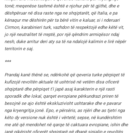
tonë;
meqenëse tashmë është e njohur për të gjithë, dhe e
dëshpëruar në disa raste nga ne shqiptarët, që Italia, e pa
kënaqur me dëshirën për ta bërë vitin e kaluar, si i nderuari
Cirmon, karabinieri turk, vazhdon të respektojë edhe këtë vit,
jo një neutralitet të rreptë, por një qëndrim armiqësor ndaj
nesh, duke arritur deri aty sa të na ndalojë kalimin e lirë nëpër
territorin e saj.
***
Prandaj kanë thënë se, ndërkohë që qeveria turke përpiqet të
kufizojë revoltën aktuale të ushtrisë në vetëm disa oficerë
shqiptarë dhe përpiqet t’i japë asaj karakterin e një rasti
sporadik dhe lokal, qarqet evropiane përkundrazi priren të
besojnë se ajo është ekskluzivisht ushtarake dhe e pavarur
nga kryengritja jonë. Epo, e përsëris, as njëri dhe as tjetri nga
këto dy versione nuk është i vërtetë;
sepse, në kundërshtim
me atë që mendohet në qarqe të caktuara evropiane,
ishin dhe
janë pikërisht oficerët shqiptarë që dhanë sinjalin e revoltës