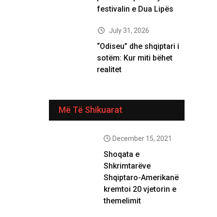
festivalin e Dua Lipës
July 31, 2026
“Odiseu” dhe shqiptari i
sotëm: Kur miti bëhet
realitet
Më Të Shikuarat
December 15, 2021
Shoqata e
Shkrimtarëve
Shqiptaro-Amerikanë
kremtoi 20 vjetorin e
themelimit