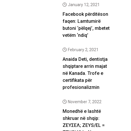
January 12, 2021
Facebook përditëson
faqen: Lamtumirë
butoni ‘pëlqej’, mbetet
vetëm ‘ndiq’
February 2, 2021
Anaida Deti, dentistja
shqiptare arrin majat
në Kanada. Trofe e
certifikata për
profesionalizmin
November 7, 2022
Monedhë e lashtë
shkruar në shqip:
ΖΕΥΣΕΛ; ZEYS/EL =