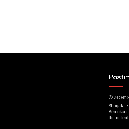
Postim
Decembe
Shoqata e 
Amerikanë 
themelimit