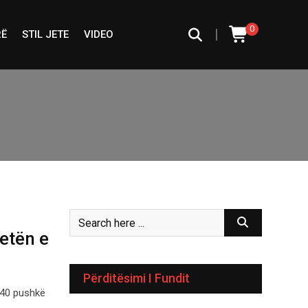
0
|
RË
STIL JETE
VIDEO
etën e
Përditësimi I Fundit
 40 pushkë