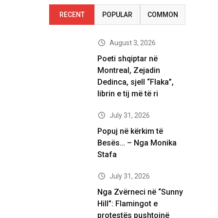
RECENT
POPULAR
COMMON
August 3, 2026
Poeti shqiptar në
Montreal, Zejadin
Dedinca, sjell “Flaka”,
librin e tij më të ri
July 31, 2026
Popuj në kërkim të
Besës… – Nga Monika
Stafa
July 31, 2026
Nga Zvërneci në “Sunny
Hill”: Flamingot e
protestës pushtojnë