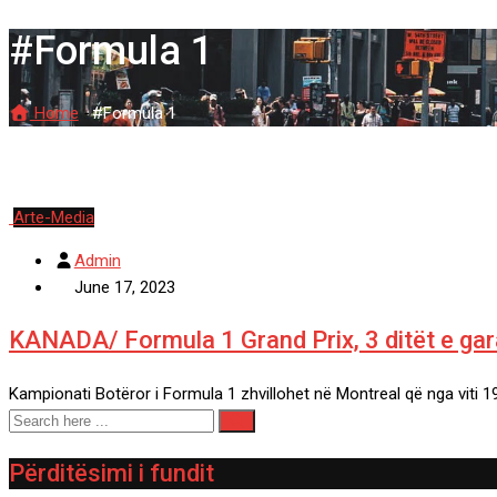
#Formula 1
Home
-
#Formula 1
Arte-Media
Admin
June 17, 2023
KANADA/ Formula 1 Grand Prix, 3 ditët e ga
Kampionati Botëror i Formula 1 zhvillohet në Montreal që nga viti 
Përditësimi i fundit