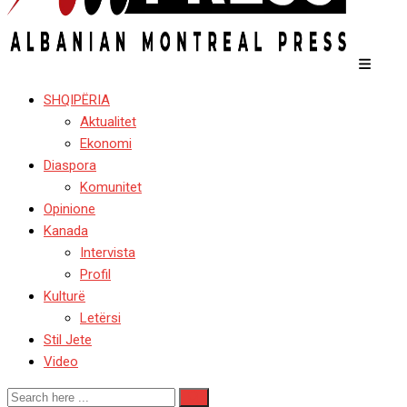
SHQIPËRIA
Aktualitet
Ekonomi
Diaspora
Komunitet
Opinione
Kanada
Intervista
Profil
Kulturë
Letërsi
Stil Jete
Video