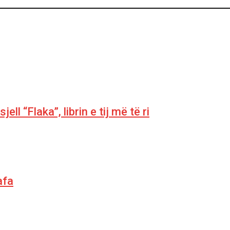
ll “Flaka”, librin e tij më të ri
afa