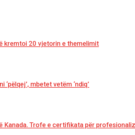
 kremtoi 20 vjetorin e themelimit
 ‘pëlqej’, mbetet vetëm ‘ndiq’
në Kanada. Trofe e certifikata për profesionali