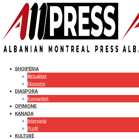
Skip
to
content
SHQIPËRIA
Aktualitet
Ekonomi
DIASPORA
Komunitet
OPINIONE
KANADA
Intervista
Profil
KULTURË