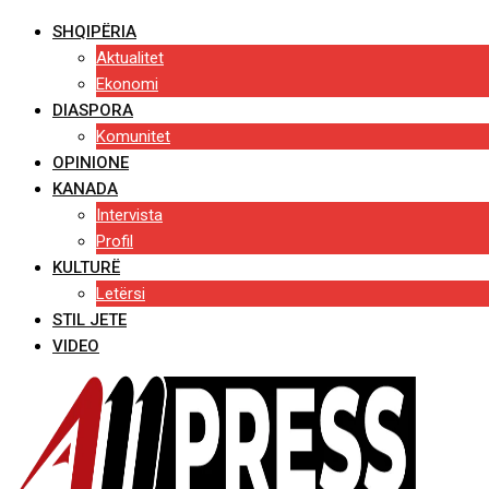
SHQIPËRIA
Aktualitet
Ekonomi
DIASPORA
Komunitet
OPINIONE
KANADA
Intervista
Profil
KULTURË
Letërsi
STIL JETE
VIDEO