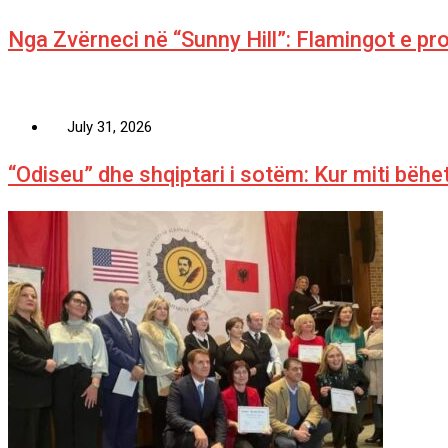
Nga Zvërneci në “Sunny Hill”: Flamingot e pr
July 31, 2026
“Odiseu” dhe shqiptari i sotëm: Kur miti bëhet